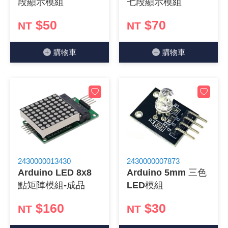
段顯示模組
七段顯示模組
《18》 端子台 / 配線器材類
光耦合/繼
電腦電源
金屬皮膜
電晶體-
絕緣粒/電
斷電保護
6.3φ 2
TNC 插頭 
支架/電路
鎚子/刷子
壓接用排線
$50
$70
NT
NT
《19》 插頭 / 插座
馬達控制模
介面卡 / 
金電容(法
其他規格電
雲母片 / 
動力押扣
安德森接頭
PAL/FM
蝕刻設備
封口機
購物⾞
購物⾞
《20》 變壓器/ 電源轉換 / 電源濾波
雷射模組
鍵盤 / 滑
固態電容
TRIAC 
偏光膜 / 
腳踏開關
連接器端子
SMA 插頭 
電池點焊
手機維修/
《21》 電池 / 電池收納盒 / 充電器
條碼讀取
AC啟動電容
SCR 單
AC無熔絲
壓排IC座
SMB/SSM
PCB 修
《22》 焊接工具 / PCB板
可調電容
光電晶體 
DC12~2
D型連接
MCX 插頭 
ESD防靜
《23》 手工具 / 電動工具
電阻型電
發光二極體 
鑰匙開關
G57連接
CC4/CDM
安全眼鏡/
2430000013430
2430000007873
《24》 各類噴劑 / 固定劑
工型電感
紅外線 發射
鍵盤開關
金手指連
磁棒 / 夾
Arduino LED 8x8
Arduino 5mm 三色
點矩陣模組-成品
LED模組
《25》 零件盒 / 萬用盒 / 工具箱
鐵粉芯
七段顯示器 /
滾珠震動
牛角連接
迷你鋸 / 
$160
$30
NT
NT
《26》 錄影監視系統
Bead
二極體
水銀開關
DIN / mi
各式膠帶