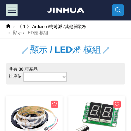
產品目錄
《2
《 
《
《 1 》 Arduino /樹莓派 /其他開發板
樹莓派、專屬配
馬達/齒輪
手機 / 平
風扇 / 
數位光纖
HDMI 傳
車用DC t
DC5V US
SMD 電阻 
電晶體-2S
燒錄器系
放大器IC
錶頭
各式保險絲
SSR 固
工業開關
2P端子線
端子台 / 
世界各國
工業用電
電池盒
烙鐵
各式鉗子
接點清潔
塑膠透明
彩色攝影機
電話插頭 /
2孔電源
2P AC電
訂制品
《 1 》 Arduino /樹莓派 /其他開發板
顯示 / LED燈 模組
《 2 》 實習套件 / 馬達 / 太陽能
Arduino
智能車/機
記憶卡 / 
風扇網
光纖接頭
HDMI / 
汽車電子
DC12V/2
電阻板 / 
電晶體-2S
IC轉接座
微控制IC
錶頭分流
磁鐵(強力、
小型PCB
近接開關/
1.0mm 
配線快速
AC 插頭 /
LED電源
電池收納
烙鐵頭/復
剝線/壓接
除塵清潔
塑膠萬用
DVR數位
電信測試
3孔電源
3P AC電
福利品
顯示 / LED燈 模組
《 3 》 手機 / 電腦 / 多媒體週邊
主板擴充/
電源升降
Display
風扇 調速
光纖工具
HDMI 中
大同電鍋
聖誕燈 / 
臥式碳膜
電晶體-2S
轉接板
記憶IC
各類儀錶
手機維修
汽車繼電
行程開關/
1.25mm
紮線帶 / 
開關 / 門鈴
家用USB
碳鋅電池
烙鐵週邊
剝皮工具
層膜保護劑
鋁質防水
探測器/內
電話相關
2孔電源
DC電源線
出清品
《 4 》 散熱風扇 / 散熱片(膏) / 水冷散熱器
藍芽 / WI
太陽能 /
USB 測試
散熱片
影像擷取
調光器 /
COB燈
臥式水泥
電晶體-2S
DIP IC測
邏輯IC
指針三用
歐洲夾 / 
功率繼電
洛克開關
1.27mm
熱縮套管 
DC 插頭 /
AC to A
鹼性電池
焊錫絲/錫
各式鑷子
除銹潤滑
工具包
彩色液晶
電話用線
3孔電源
實驗用線
共有
30
項產品
排序依
《 5 》 光纖網路線 / 相關工具配件
開關 / 鍵
自動化控
藍芽傳輸器
導熱貼片(
影音(光纖)
家用溫濕
植物燈
光敏電阻
電晶體-2S
訊號轉換
數字電錶 
電瓶夾/工
Omron
按鈕開關
1.5mm 
接線頭 / 
EC-5/S
AC to 
電池測試
拆焊工具
螺絲起子 /
潤滑劑
工具包+
監視系統
家用對講
中繼延長
漆包線
《 6 》 影音線 / HDMI / 耳機線 / 廣播器材
麥克風/語
聲音擴大
網路攝影
散熱膏
CATV有
定時器 / 
DC12 車
熱敏電阻
電晶體-2S
數據&通
Clamp 鉤
測試鉤
大功率繼
搖頭開關
2.0mm 
壓著端子
金屬接頭
AC to 
Ni-MH 
IC 夾 / I
各式板手
螺絲固定劑
鋁質手提
監視器用線
無線對講
動力延長
PVC電纜
《 7 》 家用 /車用電子產品、生活用品、RO配件
光電/紅外
各類 套件 
USB 週
水冷散熱
影像 / US
電視 / 
指示燈
鉑電阻測
電晶體-2N
功率偵測
溫度計 / 
測試PIN/短
磁簧繼電
輕觸開關
2.5mm 
配線標誌 
防水 / 
AC工業
無線電話
錫爐/錫爐
各式尺規 
瞬間膠/黏
塑膠手提
RG58A/
漏電保護插
電工法規
《 8 》 LED / 燈泡 / 照明設備
循跡 / 測
時鐘機芯 
網路週邊(
麥克風 /
無線電源
各式燈泡 / 
VR可變電
電晶體-C
光耦合器
低阻計 / 
焊片/焊針
通電延時
金屬開關
2.54mm
固定座 / 
軍規接頭
傳統低壓
Ni-CD 
助焊用品
調整棒
除膠劑
金屬機箱
電鍋線
PVC控制