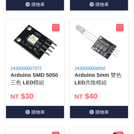
購物⾞
購物⾞
《27》 電話用品 / 接頭 / 對講機
穩壓(稽納
吊扇開關
USB 連接
溶劑瓶
《28》 電源延長線 / 分接插座
瞬間電壓
電話琴鍵
USB連接
引線器 / 
《29》 各類線材
橋式整流
復位開關
HDMI 連
數字磅秤 
《30》 訂制品 / 福利品 / 出清品
石英振盪
滑鼠滾輪
SIM / SD
超音波清
2430000007972
2430000008092
陶瓷諧振
SATA / I
手沖床機
Arduino SMD 5050
Arduino 5mm 雙色
三色 LED模組
LED共陰模組
陶瓷濾波器 
FPC 軟
$30
$40
NT
NT
購物⾞
購物⾞