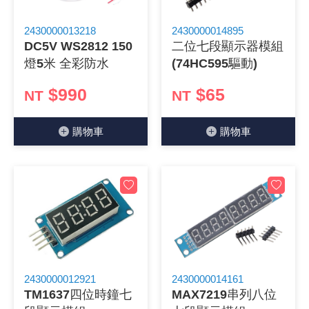
《 9 》 電阻 / 電容 / 電感
GPS/角
萬用測試儀
網路接頭 /
耳機套
來客告知
燈座 / 轉
SVR半固
電晶體-TI
類比開關
測距儀
探針
數字顯示 
微動開關
3.96mm
電纜固定
音源 插頭 /
AC to D
鋰充電電池
烙鐵清潔
刀具/研磨
環氧樹脂(固
平行電源
2430000013218
2430000014895
DC5V WS2812 150
二位七段顯示器模組
《10》 電晶體 / 二極體 / 震盪器
壓力 / 彎
技能檢定
USB / RJ
電視壁掛架
電捲門遙
LED 控制
線繞電阻(
電晶體-IR
介面驅動/接
照度計 / 
製具固定
斷電延時
溫度開關
7.5 / 5.
護線套(環)
香蕉插頭 /
可調式直
各類電池
烙鐵架/焊
放大鏡/數
金屬亮光膏
耐熱矽膠
燈5米 全彩防水
(74HC595驅動)
《11》 測試IC座 / IC轉接座 / IC燒錄器
溫度 / 溼
其他配件
DVI 相關
喇叭 / 週
有線 / 無
冷光線 / 
排阻
電晶體-IRF
檢相計
銅柱/塑膠
閃爍繼電
線上開關 
5.08mm
隔離柱 / 
S端子/RCA
AVR 交
鈕扣電池 
電木PC板
刻磨機/電
瓦斯罐
同軸電纜
$990
$65
NT
NT
《12》 積體電路IC(特殊或門市無貨可另詢)
氣體感測
STEAM 
VGA 相
耳機收納
霧化器 / 
投射燈 / 
火花消除
電晶體-IRF
轉速計 / 
支架/腳墊
繼電器插座 
磁簧開關
3.0mm Mi
夾線套 / 
喇叭 接線座
UPS 不
一次鋰電
電腦纖維
電動起子
塑鋼土
訊號傳輸
購物⾞
購物⾞
《13》 電子儀表 / 測試棒
生醫模組
RS232 
保鮮膜
感應式照
電解電容
電晶體-BC
示波器 / 
旋鈕
波段開關
EL-1.3
壓條 / 配
IC 腳座
線上濾波器
鉛酸(免加
感光電路
電動起子
其他用途
影音信號
《14》 電子零配件 / 保險絲 / 磁鐵 (強力、磁條)
電壓/霍爾
電腦訊號
生活用品
陶瓷電容
電晶體-BD
其他特殊
微調器、
指撥開關 /
1.58φ 
BNC 插頭 
突波吸收
電池轉換
麵包板 / 
電熱風槍
發燒喇叭
《15》 繼電器 / SSR / 繼電器插座
顯示 / L
D型接頭 連
RO逆滲
麥拉電容
電晶體-BS
蜂鳴器/警
滑動開關
2.0φ 空
F 插頭 / 
避雷管 /
吸煙器/吸
熱熔膠槍 /
麥克風線
《16》 開關 / 無熔絲開關 / 漏電斷路器
蜂鳴 / 音效
SATA 連
鉭質電容
電晶體-MJ
熱電致冷
按式開關
2.8mm 
M(UHF) 
導電銀漆筆
繞線/退線
隔離擴張
2430000012921
2430000014161
TM1637四位時鐘七
MAX7219串列八位
《17》 電腦連接器 / 各式連接器
訊號產生
硬碟、顯卡
積層電容
電晶體-MP
MCH高
電源切換
4.2φ 5
N 插頭 / 
瓦斯噴火
各式萬力
電話線材/