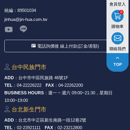
會員登入
統編：89501034
0
jinhua@jin-hua.com.tw
購物車
電話詢價後 線上付款(訂金/差額)
聯絡我們
keyboard_arrow_up
TOP
台中⺠族⾨市
ADD
：
台中市中區⺠族路 46號1F
TEL
：
04-22226222
FAX
：
04-22262200
BUSINESS HOURS
：週一 ~ 週六 09:00~21:30，星期日
10:00~19:00
台北新⽣⾨市
ADD
：
台北市中正區新⽣南路⼀段12巷2號
TEL
：
02-23921111
FAX
：
02-23212800