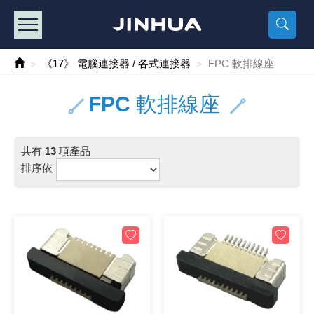
產品目錄
《2
《 
《
《 1 》 Arduino /樹莓派 /其他開發板
樹莓派、專屬配
馬達/齒輪
手機 / 平
風扇 / 
數位光纖
HDMI 傳
車用DC t
DC5V US
SMD 電阻 
電晶體-2S
燒錄器系
放大器IC
錶頭
各式保險絲
SSR 固
工業開關
2P端子線
端子台 / 
世界各國
工業用電
電池盒
烙鐵
各式鉗子
接點清潔
塑膠透明
彩色攝影機
電話插頭 /
2孔電源
2P AC電
訂制品
《17》 電腦連接器 / 各式連接器
FPC 軟排線座
《 2 》 實習套件 / 馬達 / 太陽能
Arduino
智能車/機
記憶卡 / 
風扇網
光纖接頭
HDMI / 
汽車電子
DC12V/2
電阻板 / 
電晶體-2S
IC轉接座
微控制IC
錶頭分流
磁鐵(強力、
小型PCB
近接開關/
1.0mm 
配線快速
AC 插頭 /
LED電源
電池收納
烙鐵頭/復
剝線/壓接
除塵清潔
塑膠萬用
DVR數位
電信測試
3孔電源
3P AC電
福利品
FPC 軟排線座
《 3 》 手機 / 電腦 / 多媒體週邊
主板擴充/
電源升降
Display
風扇 調速
光纖工具
HDMI 中
大同電鍋
聖誕燈 / 
臥式碳膜
電晶體-2S
轉接板
記憶IC
各類儀錶
手機維修
汽車繼電
行程開關/
1.25mm
紮線帶 / 
開關 / 門鈴
家用USB
碳鋅電池
烙鐵週邊
剝皮工具
層膜保護劑
鋁質防水
探測器/內
電話相關
2孔電源
DC電源線
出清品
共有
13
項產品
《 4 》 散熱風扇 / 散熱片(膏) / 水冷散熱器
藍芽 / WI
太陽能 /
USB 測試
散熱片
影像擷取
調光器 /
COB燈
臥式水泥
電晶體-2S
DIP IC測
邏輯IC
指針三用
歐洲夾 / 
功率繼電
洛克開關
1.27mm
熱縮套管 
DC 插頭 /
AC to A
鹼性電池
焊錫絲/錫
各式鑷子
除銹潤滑
工具包
彩色液晶
電話用線
3孔電源
實驗用線
排序依
《 5 》 光纖網路線 / 相關工具配件
開關 / 鍵
自動化控
藍芽傳輸器
導熱貼片(
影音(光纖)
家用溫濕
植物燈
光敏電阻
電晶體-2S
訊號轉換
數字電錶 
電瓶夾/工
Omron
按鈕開關
1.5mm 
接線頭 / 
EC-5/S
AC to 
電池測試
拆焊工具
螺絲起子 /
潤滑劑
工具包+
監視系統
家用對講
中繼延長
漆包線
《 6 》 影音線 / HDMI / 耳機線 / 廣播器材
麥克風/語
聲音擴大
網路攝影
散熱膏
CATV有
定時器 / 
DC12 車
熱敏電阻
電晶體-2S
數據&通
Clamp 鉤
測試鉤
大功率繼
搖頭開關
2.0mm 
壓著端子
金屬接頭
AC to 
Ni-MH 
IC 夾 / I
各式板手
螺絲固定劑
鋁質手提
監視器用線
無線對講
動力延長
PVC電纜
《 7 》 家用 /車用電子產品、生活用品、RO配件
光電/紅外
各類 套件 
USB 週
水冷散熱
影像 / US
電視 / 
指示燈
鉑電阻測
電晶體-2N
功率偵測
溫度計 / 
測試PIN/短
磁簧繼電
輕觸開關
2.5mm 
配線標誌 
防水 / 
AC工業
無線電話
錫爐/錫爐
各式尺規 
瞬間膠/黏
塑膠手提
RG58A/
漏電保護插
電工法規
《 8 》 LED / 燈泡 / 照明設備
循跡 / 測
時鐘機芯 
網路週邊(
麥克風 /
無線電源
各式燈泡 / 
VR可變電
電晶體-C
光耦合器
低阻計 / 
焊片/焊針
通電延時
金屬開關
2.54mm
固定座 / 
軍規接頭
傳統低壓
Ni-CD 
助焊用品
調整棒
除膠劑
金屬機箱
電鍋線
PVC控制