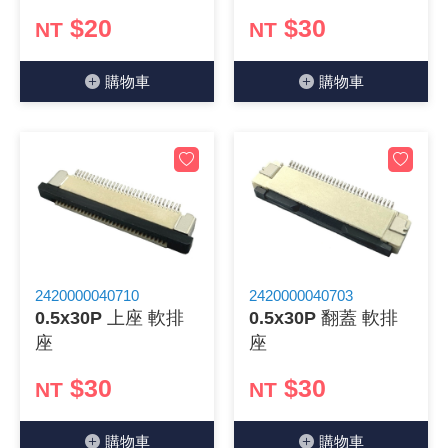
$20
$30
NT
NT
《18》 端子台 / 配線器材類
光耦合/繼
電腦電源
金屬皮膜
電晶體-
絕緣粒/電
斷電保護
6.3φ 2
TNC 插頭 
支架/電路
鎚子/刷子
壓接用排線
《19》 插頭 / 插座
馬達控制模
介面卡 / 
金電容(法
其他規格電
雲母片 / 
動力押扣
安德森接頭
PAL/FM
蝕刻設備
封口機
購物⾞
購物⾞
《20》 變壓器/ 電源轉換 / 電源濾波
雷射模組
鍵盤 / 滑
固態電容
TRIAC 
偏光膜 / 
腳踏開關
連接器端子
SMA 插頭 
電池點焊
手機維修/
《21》 電池 / 電池收納盒 / 充電器
條碼讀取
AC啟動電容
SCR 單
AC無熔絲
壓排IC座
SMB/SSM
PCB 修
《22》 焊接工具 / PCB板
可調電容
光電晶體 
DC12~2
D型連接
MCX 插頭 
ESD防靜
《23》 手工具 / 電動工具
電阻型電
發光二極體 
鑰匙開關
G57連接
CC4/CDM
安全眼鏡/
2420000040710
2420000040703
0.5x30P 上座 軟排
0.5x30P 翻蓋 軟排
《24》 各類噴劑 / 固定劑
工型電感
紅外線 發射
鍵盤開關
金手指連
磁棒 / 夾
座
座
《25》 零件盒 / 萬用盒 / 工具箱
鐵粉芯
七段顯示器 /
滾珠震動
牛角連接
迷你鋸 / 
$30
$30
NT
NT
《26》 錄影監視系統
Bead
二極體
水銀開關
DIN / mi
各式膠帶
購物⾞
購物⾞