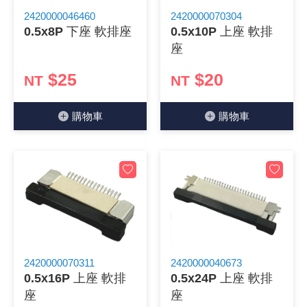
2420000046460
2420000070304
《 9 》 電阻 / 電容 / 電感
GPS/角
萬用測試儀
網路接頭 /
耳機套
來客告知
燈座 / 轉
SVR半固
電晶體-TI
類比開關
測距儀
探針
數字顯示 
微動開關
3.96mm
電纜固定
音源 插頭 /
AC to D
鋰充電電池
烙鐵清潔
刀具/研磨
環氧樹脂(固
平行電源
0.5x8P 下座 軟排座
0.5x10P 上座 軟排
座
《10》 電晶體 / 二極體 / 震盪器
壓力 / 彎
技能檢定
USB / RJ
電視壁掛架
電捲門遙
LED 控制
線繞電阻(
電晶體-IR
介面驅動/接
照度計 / 
製具固定
斷電延時
溫度開關
7.5 / 5.
護線套(環)
香蕉插頭 /
可調式直
各類電池
烙鐵架/焊
放大鏡/數
金屬亮光膏
耐熱矽膠
$25
$20
NT
NT
《11》 測試IC座 / IC轉接座 / IC燒錄器
溫度 / 溼
其他配件
DVI 相關
喇叭 / 週
有線 / 無
冷光線 / 
排阻
電晶體-IRF
檢相計
銅柱/塑膠
閃爍繼電
線上開關 
5.08mm
隔離柱 / 
S端子/RCA
AVR 交
鈕扣電池 
電木PC板
刻磨機/電
瓦斯罐
同軸電纜
購物⾞
購物⾞
《12》 積體電路IC(特殊或門市無貨可另詢)
氣體感測
STEAM 
VGA 相
耳機收納
霧化器 / 
投射燈 / 
火花消除
電晶體-IRF
轉速計 / 
支架/腳墊
繼電器插座 
磁簧開關
3.0mm Mi
夾線套 / 
喇叭 接線座
UPS 不
一次鋰電
電腦纖維
電動起子
塑鋼土
訊號傳輸
《13》 電子儀表 / 測試棒
生醫模組
RS232 
保鮮膜
感應式照
電解電容
電晶體-BC
示波器 / 
旋鈕
波段開關
EL-1.3
壓條 / 配
IC 腳座
線上濾波器
鉛酸(免加
感光電路
電動起子
其他用途
影音信號
《14》 電子零配件 / 保險絲 / 磁鐵 (強力、磁條)
電壓/霍爾
電腦訊號
生活用品
陶瓷電容
電晶體-BD
其他特殊
微調器、
指撥開關 /
1.58φ 
BNC 插頭 
突波吸收
電池轉換
麵包板 / 
電熱風槍
發燒喇叭
《15》 繼電器 / SSR / 繼電器插座
顯示 / L
D型接頭 連
RO逆滲
麥拉電容
電晶體-BS
蜂鳴器/警
滑動開關
2.0φ 空
F 插頭 / 
避雷管 /
吸煙器/吸
熱熔膠槍 /
麥克風線
《16》 開關 / 無熔絲開關 / 漏電斷路器
蜂鳴 / 音效
SATA 連
鉭質電容
電晶體-MJ
熱電致冷
按式開關
2.8mm 
M(UHF) 
導電銀漆筆
繞線/退線
隔離擴張
2420000070311
2420000040673
0.5x16P 上座 軟排
0.5x24P 上座 軟排
《17》 電腦連接器 / 各式連接器
訊號產生
硬碟、顯卡
積層電容
電晶體-MP
MCH高
電源切換
4.2φ 5
N 插頭 / 
瓦斯噴火
各式萬力
電話線材/
座
座