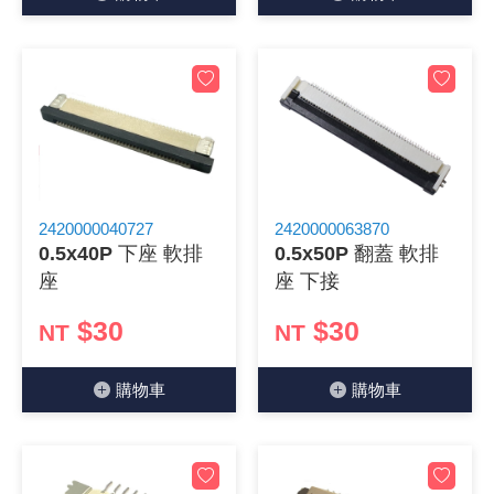
《27》 電話用品 / 接頭 / 對講機
穩壓(稽納
吊扇開關
USB 連接
溶劑瓶
《28》 電源延長線 / 分接插座
瞬間電壓
電話琴鍵
USB連接
引線器 / 
《29》 各類線材
橋式整流
復位開關
HDMI 連
數字磅秤 
《30》 訂制品 / 福利品 / 出清品
石英振盪
滑鼠滾輪
SIM / SD
超音波清
2420000040727
2420000063870
0.5x40P 下座 軟排
0.5x50P 翻蓋 軟排
陶瓷諧振
SATA / I
手沖床機
座
座 下接
陶瓷濾波器 
FPC 軟
$30
$30
NT
NT
購物⾞
購物⾞