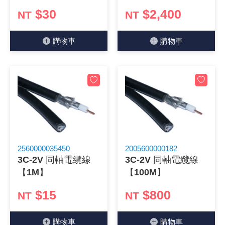
$30
$2,400
NT
NT
《18》 端子台 / 配線器材類
光耦合/繼
電腦電源
金屬皮膜
電晶體-
絕緣粒/電
斷電保護
6.3φ 2
TNC 插頭 
支架/電路
鎚子/刷子
壓接用排線
《19》 插頭 / 插座
馬達控制模
介面卡 / 
金電容(法
其他規格電
雲母片 / 
動力押扣
安德森接頭
PAL/FM
蝕刻設備
封口機
購物⾞
購物⾞
《20》 變壓器/ 電源轉換 / 電源濾波
雷射模組
鍵盤 / 滑
固態電容
TRIAC 
偏光膜 / 
腳踏開關
連接器端子
SMA 插頭 
電池點焊
手機維修/
《21》 電池 / 電池收納盒 / 充電器
條碼讀取
AC啟動電容
SCR 單
AC無熔絲
壓排IC座
SMB/SSM
PCB 修
《22》 焊接工具 / PCB板
可調電容
光電晶體 
DC12~2
D型連接
MCX 插頭 
ESD防靜
《23》 手工具 / 電動工具
電阻型電
發光二極體 
鑰匙開關
G57連接
CC4/CDM
安全眼鏡/
2560000035450
2005600000182
3C-2V 同軸電纜線
3C-2V 同軸電纜線
《24》 各類噴劑 / 固定劑
工型電感
紅外線 發射
鍵盤開關
金手指連
磁棒 / 夾
【1M】
【100M】
《25》 零件盒 / 萬用盒 / 工具箱
鐵粉芯
七段顯示器 /
滾珠震動
牛角連接
迷你鋸 / 
$15
$800
NT
NT
《26》 錄影監視系統
Bead
二極體
水銀開關
DIN / mi
各式膠帶
購物⾞
購物⾞