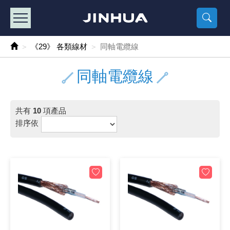
產品目錄
《2
《 
《
《 1 》 Arduino /樹莓派 /其他開發板
樹莓派、專屬配
馬達/齒輪
手機 / 平
風扇 / 
數位光纖
HDMI 傳
車用DC t
DC5V US
SMD 電阻 
電晶體-2S
燒錄器系
放大器IC
錶頭
各式保險絲
SSR 固
工業開關
2P端子線
端子台 / 
世界各國
工業用電
電池盒
烙鐵
各式鉗子
接點清潔
塑膠透明
彩色攝影機
電話插頭 /
2孔電源
2P AC電
訂制品
《29》 各類線材
同軸電纜線
《 2 》 實習套件 / 馬達 / 太陽能
Arduino
智能車/機
記憶卡 / 
風扇網
光纖接頭
HDMI / 
汽車電子
DC12V/2
電阻板 / 
電晶體-2S
IC轉接座
微控制IC
錶頭分流
磁鐵(強力、
小型PCB
近接開關/
1.0mm 
配線快速
AC 插頭 /
LED電源
電池收納
烙鐵頭/復
剝線/壓接
除塵清潔
塑膠萬用
DVR數位
電信測試
3孔電源
3P AC電
福利品
同軸電纜線
《 3 》 手機 / 電腦 / 多媒體週邊
主板擴充/
電源升降
Display
風扇 調速
光纖工具
HDMI 中
大同電鍋
聖誕燈 / 
臥式碳膜
電晶體-2S
轉接板
記憶IC
各類儀錶
手機維修
汽車繼電
行程開關/
1.25mm
紮線帶 / 
開關 / 門鈴
家用USB
碳鋅電池
烙鐵週邊
剝皮工具
層膜保護劑
鋁質防水
探測器/內
電話相關
2孔電源
DC電源線
出清品
共有
10
項產品
《 4 》 散熱風扇 / 散熱片(膏) / 水冷散熱器
藍芽 / WI
太陽能 /
USB 測試
散熱片
影像擷取
調光器 /
COB燈
臥式水泥
電晶體-2S
DIP IC測
邏輯IC
指針三用
歐洲夾 / 
功率繼電
洛克開關
1.27mm
熱縮套管 
DC 插頭 /
AC to A
鹼性電池
焊錫絲/錫
各式鑷子
除銹潤滑
工具包
彩色液晶
電話用線
3孔電源
實驗用線
排序依
《 5 》 光纖網路線 / 相關工具配件
開關 / 鍵
自動化控
藍芽傳輸器
導熱貼片(
影音(光纖)
家用溫濕
植物燈
光敏電阻
電晶體-2S
訊號轉換
數字電錶 
電瓶夾/工
Omron
按鈕開關
1.5mm 
接線頭 / 
EC-5/S
AC to 
電池測試
拆焊工具
螺絲起子 /
潤滑劑
工具包+
監視系統
家用對講
中繼延長
漆包線
《 6 》 影音線 / HDMI / 耳機線 / 廣播器材
麥克風/語
聲音擴大
網路攝影
散熱膏
CATV有
定時器 / 
DC12 車
熱敏電阻
電晶體-2S
數據&通
Clamp 鉤
測試鉤
大功率繼
搖頭開關
2.0mm 
壓著端子
金屬接頭
AC to 
Ni-MH 
IC 夾 / I
各式板手
螺絲固定劑
鋁質手提
監視器用線
無線對講
動力延長
PVC電纜
《 7 》 家用 /車用電子產品、生活用品、RO配件
光電/紅外
各類 套件 
USB 週
水冷散熱
影像 / US
電視 / 
指示燈
鉑電阻測
電晶體-2N
功率偵測
溫度計 / 
測試PIN/短
磁簧繼電
輕觸開關
2.5mm 
配線標誌 
防水 / 
AC工業
無線電話
錫爐/錫爐
各式尺規 
瞬間膠/黏
塑膠手提
RG58A/
漏電保護插
電工法規
《 8 》 LED / 燈泡 / 照明設備
循跡 / 測
時鐘機芯 
網路週邊(
麥克風 /
無線電源
各式燈泡 / 
VR可變電
電晶體-C
光耦合器
低阻計 / 
焊片/焊針
通電延時
金屬開關
2.54mm
固定座 / 
軍規接頭
傳統低壓
Ni-CD 
助焊用品
調整棒
除膠劑
金屬機箱
電鍋線
PVC控制