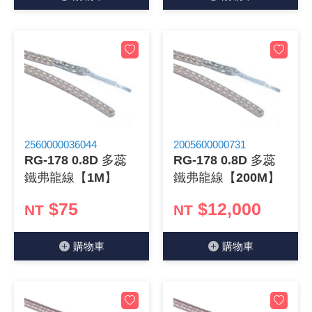
《27》 電話用品 / 接頭 / 對講機
穩壓(稽納
吊扇開關
USB 連接
溶劑瓶
《28》 電源延長線 / 分接插座
瞬間電壓
電話琴鍵
USB連接
引線器 / 
《29》 各類線材
橋式整流
復位開關
HDMI 連
數字磅秤 
《30》 訂制品 / 福利品 / 出清品
石英振盪
滑鼠滾輪
SIM / SD
超音波清
2560000036044
2005600000731
RG-178 0.8D 多蕊
RG-178 0.8D 多蕊
陶瓷諧振
SATA / I
手沖床機
鐵弗龍線【1M】
鐵弗龍線【200M】
陶瓷濾波器 
FPC 軟
$75
$12,000
NT
NT
購物⾞
購物⾞