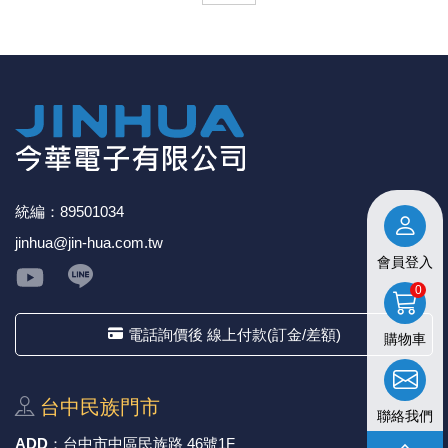
統編：89501034
jinhua@jin-hua.com.tw
會員登入
0
電話詢價後 線上付款(訂金/差額)
購物車
台中⺠族⾨市
聯絡我們
ADD
：
台中市中區⺠族路 46號1F