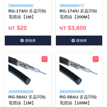
2560000036020
2005600000717
《 9 》 電阻 / 電容 / 電感
GPS/角
萬用測試儀
網路接頭 /
耳機套
來客告知
燈座 / 轉
SVR半固
電晶體-TI
類比開關
測距儀
探針
數字顯示 
微動開關
3.96mm
電纜固定
音源 插頭 /
AC to D
鋰充電電池
烙鐵清潔
刀具/研磨
環氧樹脂(固
平行電源
RG-174/U 多蕊同軸
RG-174/U 多蕊同軸
電纜線【1M】
電纜線【200M】
《10》 電晶體 / 二極體 / 震盪器
壓力 / 彎
技能檢定
USB / RJ
電視壁掛架
電捲門遙
LED 控制
線繞電阻(
電晶體-IR
介面驅動/接
照度計 / 
製具固定
斷電延時
溫度開關
7.5 / 5.
護線套(環)
香蕉插頭 /
可調式直
各類電池
烙鐵架/焊
放大鏡/數
金屬亮光膏
耐熱矽膠
$20
$3,600
NT
NT
《11》 測試IC座 / IC轉接座 / IC燒錄器
溫度 / 溼
其他配件
DVI 相關
喇叭 / 週
有線 / 無
冷光線 / 
排阻
電晶體-IRF
檢相計
銅柱/塑膠
閃爍繼電
線上開關 
5.08mm
隔離柱 / 
S端子/RCA
AVR 交
鈕扣電池 
電木PC板
刻磨機/電
瓦斯罐
同軸電纜
購物⾞
購物⾞
《12》 積體電路IC(特殊或門市無貨可另詢)
氣體感測
STEAM 
VGA 相
耳機收納
霧化器 / 
投射燈 / 
火花消除
電晶體-IRF
轉速計 / 
支架/腳墊
繼電器插座 
磁簧開關
3.0mm Mi
夾線套 / 
喇叭 接線座
UPS 不
一次鋰電
電腦纖維
電動起子
塑鋼土
訊號傳輸
《13》 電子儀表 / 測試棒
生醫模組
RS232 
保鮮膜
感應式照
電解電容
電晶體-BC
示波器 / 
旋鈕
波段開關
EL-1.3
壓條 / 配
IC 腳座
線上濾波器
鉛酸(免加
感光電路
電動起子
其他用途
影音信號
《14》 電子零配件 / 保險絲 / 磁鐵 (強力、磁條)
電壓/霍爾
電腦訊號
生活用品
陶瓷電容
電晶體-BD
其他特殊
微調器、
指撥開關 /
1.58φ 
BNC 插頭 
突波吸收
電池轉換
麵包板 / 
電熱風槍
發燒喇叭
《15》 繼電器 / SSR / 繼電器插座
顯示 / L
D型接頭 連
RO逆滲
麥拉電容
電晶體-BS
蜂鳴器/警
滑動開關
2.0φ 空
F 插頭 / 
避雷管 /
吸煙器/吸
熱熔膠槍 /
麥克風線
《16》 開關 / 無熔絲開關 / 漏電斷路器
蜂鳴 / 音效
SATA 連
鉭質電容
電晶體-MJ
熱電致冷
按式開關
2.8mm 
M(UHF) 
導電銀漆筆
繞線/退線
隔離擴張
2420000083328
2004200006839
RG-58AU 多蕊同軸
RG-58AU 多蕊同軸
《17》 電腦連接器 / 各式連接器
訊號產生
硬碟、顯卡
積層電容
電晶體-MP
MCH高
電源切換
4.2φ 5
N 插頭 / 
瓦斯噴火
各式萬力
電話線材/
電纜線【1M】
電纜線【100M】