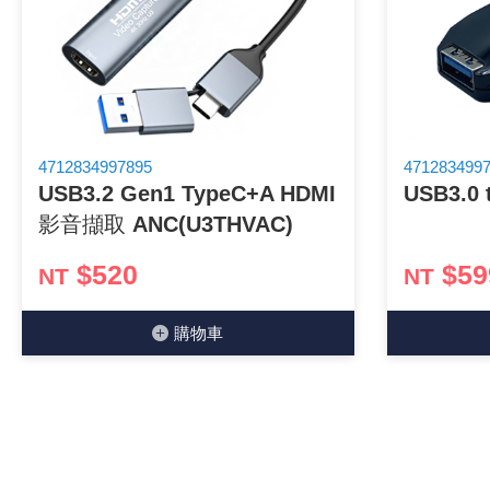
《18》 端子台 / 配線器材類
《19》 插頭 / 插座
《20》 變壓器/ 電源轉換 / 電源濾波
4712834997895
471283499
USB3.2 Gen1 TypeC+A HDMI
USB3.0 
《21》 電池 / 電池收納盒 / 充電器
影音擷取 ANC(U3THVAC)
《22》 焊接工具 / PCB板
$520
$59
NT
NT
《23》 手工具 / 電動工具
購物⾞
《24》 各類噴劑 / 固定劑
《25》 零件盒 / 萬用盒 / 工具箱
《26》 錄影監視系統