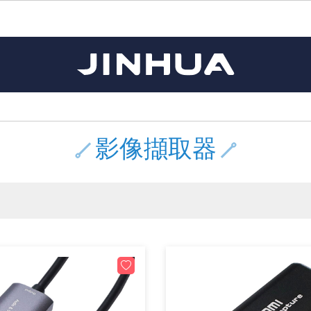
《11》 測試IC座 / IC轉接座 / IC燒錄器
《16》 開關 / 無熔絲開關 / 漏電斷路器
《 1 》 Arduino /樹莓派 /其他開發板
《20》 變壓器/ 電源轉換 / 電源濾波
《 5 》 光纖網路線 / 相關工具配件
《15》 繼電器 / SSR / 繼電器插座
《21》 電池 / 電池收納盒 / 充電器
《17》 電腦連接器 / 各式連接器
《 2 》 實習套件 / 馬達 / 太陽能
《 3 》 手機 / 電腦 / 多媒體週邊
《10》 電晶體 / 二極體 / 震盪器
《25》 零件盒 / 萬用盒 / 工具箱
《27》 電話用品 / 接頭 / 對講機
《30》 訂制品 / 福利品 / 出清品
《28》 電源延長線 / 分接插座
《 8 》 LED / 燈泡 / 照明設備
《18》 端子台 / 配線器材類
《22》 焊接工具 / PCB板
《13》 電子儀表 / 測試棒
《23》 手工具 / 電動工具
《24》 各類噴劑 / 固定劑
《 9 》 電阻 / 電容 / 電感
《26》 錄影監視系統
《19》 插頭 / 插座
《29》 各類線材
《 7 》 家用 /車用電子產品、生活用品、RO配件
《 6 》 影音線 / HDMI / 耳機線 / 廣播器材
《14》 電子零配件 / 保險絲 / 磁鐵 (強力、磁條)
《 4 》 散熱風扇 / 散熱片(膏) / 水冷散熱器
《12》 積體電路IC(特殊或門市無貨可另詢)
樹莓派、專屬配件 /Micro bit
馬達/齒輪/螺旋槳/調速器
手機 / 平板 / 電腦 相關商品
風扇 / 電腦散熱器
數位光纖線
HDMI 傳輸線 / 轉接頭
車用DC to AC電源轉換器
DC5V USB LED燈條
SMD 電阻 / 電容 / 電感 / Bead / 元件樣品本
電晶體-2SA 系列
燒錄器系列
放大器IC
錶頭
各式保險絲/保險絲座
SSR 固態繼電器
工業開關
2P端子線
端子台 / 接地銅排 / 短路片
世界各國電源轉換接頭
工業用電源供應器
電池盒
烙鐵
各式鉗子
接點清潔劑
塑膠透明零件盒
彩色攝影機 CCD
電話插頭 / 插座 / 轉接頭
2孔電源延長線
2P AC電源線
訂制品
Arduino 相容開發板
智能車/機械臂
記憶卡 / 隨身碟
風扇網
光纖接頭
HDMI / DVI 分配器 切換器
汽車電子周邊商品
DC12V/24V LED燈條 / 配件
電阻板 / 電容板
電晶體-2SB 系列
IC轉接座
微控制IC
錶頭分流器
磁鐵(強力、磁條) / 電磁閥
小型PCB繼電器
近接開關/光電開關
1.0mm 連接器
配線快速接頭
AC 插頭 / 插座 / 轉接頭
LED電源供應器
電池收納盒
烙鐵頭/復活膏
剝線/壓接工具
除塵清潔劑
塑膠萬用盒
DVR數位監視主機
電信測試用品
3孔電源延長線
3P AC電源線
福利品
主板擴充/電位轉換/時鐘模組
電源升降壓模組
DisplayPort 相關商品
風扇 調速器 / 周邊商品
光纖工具
HDMI 中繼 / 影音分離器
大同電鍋維修零件
聖誕燈 / 節慶燈
臥式碳膜電阻
電晶體-2SC 系列
轉接板
記憶IC
各類儀錶測試棒
手機維修用零件
汽車繼電器
行程開關/限動開關
1.25mm 連接器
紮線帶 / 捲束帶 / 魔帶 / 綁線帶
開關 / 門鈴 / AC插座 面板
家用USB手機充電器
碳鋅電池
烙鐵週邊配件
剝皮工具
層膜保護劑 / 絕緣膏
鋁質防水萬用盒
探測器/內視鏡
電話相關用品
2孔電源分接插座
DC電源線
出清品
影像擷取器
藍芽 / WIFI / RF通訊 模組
太陽能 / 風力發電 週邊
USB 測試器
散熱片
影像擷取器
調光器 / 電子控制開關
COB燈
臥式水泥電阻
電晶體-2SD 系列
DIP IC測試座
邏輯IC
指針三用電錶
歐洲夾 / 鱷魚夾 / 鱷魚夾線
功率繼電器
洛克開關
1.27mm 連接器/排針
熱縮套管 / 絕緣套管
DC 插頭 / 插座 / 轉接頭
AC to AC 電源模組
鹼性電池
焊錫絲/錫條/錫珠
各式鑷子
除銹潤滑劑
工具包
彩色液晶螢幕
電話用線
3孔電源分接插座
實驗用線材
開關 / 鍵盤 模組
自動化控制模組
藍芽傳輸器、多媒體 / 音效卡
導熱貼片(散熱貼片)
影音(光纖)訊號轉換線 / 器
家用溫濕度計
植物燈
光敏電阻
電晶體-2SJ 系列
訊號轉換/控制積體電路
數字電錶 / 電容錶
電瓶夾/工作夾
Omron功率繼電器
按鈕開關
1.5mm 連接器
接線頭 / 接線夾
EC-5/SAE接頭 周邊商品
AC to AC 單向變壓器
電池測試器
拆焊工具
螺絲起子 / 起子組 / 充消磁器
潤滑劑
工具包+工具
監視系統周邊商品
家用對講機
中繼延長線
漆包線
麥克風/語音辨識
聲音擴大器模組
網路攝影機
散熱膏
CATV有線電視分配器
定時器 / 計時器 / 計步器
DC12 車用LED燈
熱敏電阻
電晶體-2SK 系列
數據&通信積體電路
Clamp 鉤錶
測試鉤
大功率繼電器
搖頭開關
2.0mm 連接器/排針
壓著端子
金屬接頭
AC to AC 雙向變壓器
Ni-MH 鎳氫充電電池
IC 夾 / IC 整腳器
各式板手
螺絲固定劑 / 急救膏
鋁質手提工具箱
監視器用線材(懶人線)
無線對講機配件
動力延長線
PVC電纜線/絕緣電子線
光電/紅外線/感測 模組
各類 套件 / LED燈光套件
USB 週邊相關商品
水冷散熱器及週邊
影像 / USB / 音源線材
電視 / 冷氣遙控器
指示燈
鉑電阻測溫體
電晶體-2N 系列
功率偵測積體電路
溫度計 / 溫溼度計 / 控制器
測試PIN/短路PIN(JUMP)
磁簧繼電器
輕觸開關
2.5mm 連接器
配線標誌 / 標誌銘牌
防水 / 無防水 公母連接器
AC工業用自耦升降壓變壓器
無線電話充電電池
錫爐/錫爐工具
各式尺規 / 水平儀
瞬間膠/黏著劑/針頭
塑膠手提工具箱
RG58A/U傳輸線
漏電保護插座 / 插座防塵蓋
電工法規配線線材
循跡 / 測距模組
時鐘機芯 / 時鐘套件
網路週邊(有線/無線)
麥克風 / 週邊商品
無線電源遙控器
各式燈泡 / 燈管(鹵素 / LED)
VR可變電阻
電晶體-CS 系列
光耦合器積體電路
低阻計 / 高阻計
焊片/焊針
通電延時繼電器
金屬開關
2.54mm 連接器/排針
固定座 / 固定鈕 / 固定夾
軍規接頭
傳統低壓變壓器
Ni-CD 鎳鎘充電電池
助焊用品
調整棒
除膠劑
金屬機箱
電鍋線
PVC控制電纜線