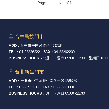
Page
of 1
穩壓(稽納)二極體
吊扇開關
USB 連接器
溶劑瓶
瞬間電壓抑制二極管
電話琴鍵式開關/門扣開關
USB連接器帶PC板
引線器 / 穿線器
橋式整流器
復位開關
HDMI 連接器
數字磅秤 / 行李秤
台中⺠族⾨市
石英振盪晶體
滑鼠滾輪編碼開關
SIM / SD / TF卡 連接器
超音波清洗器
ADD
：
台中市中區⺠族路 46號1F
TEL
：
04-22226222
FAX
：
04-22262200
陶瓷諧振器
SATA / IEEE 1394 連接器
手沖床機台
BUSINESS HOURS
：週一 ~ 週六 09:00~21:30，星期日 10:00
陶瓷濾波器 / 鑒頻器 / 陷波器
FPC 軟排線座
台北新⽣⾨市
ADD
：
台北市中正區新⽣南路⼀段12巷2號
TEL
：
02-23921111
FAX
：
02-23212800
BUSINESS HOURS
：週一 ~ 週日 09:00~21:30