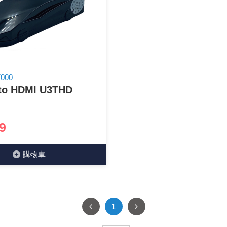
光耦合/繼電器/MOS觸發開關 模組
電腦電源供應器/相關配件
金屬皮膜電容
電晶體-電磁爐晶體系列
絕緣粒/電晶體插座
斷電保護開關
6.3φ 250汽車連接器
TNC 插頭 / 插座 / 轉接頭
支架/電路板夾具/BGA萬用鋼網
鎚子/刷子
壓接用排線 / 軟排線
馬達控制模組(不含馬達)
介面卡 / 擴充卡
金電容(法拉電容)
其他規格電晶體TR
雲母片 / 矽膠片
動力押扣開關
安德森接頭 / 航空連接器
PAL/FME 轉接頭
蝕刻設備
封口機
雷射模組
鍵盤 / 滑鼠 / 電腦週邊
固態電容
TRIAC 雙向閘流體
偏光膜 / 反射片
腳踏開關
連接器端子退PIN器
SMA 插頭 / 插座 / 轉接頭 / 線材
電池點焊配件
手機維修/鐘錶工具
7000
to HDMI U3THD
條碼讀取機
AC啟動電容 / 運轉電容 / MKP(薄膜)電容
SCR 單向直流閘流體
AC無熔絲開關 / 漏電斷路器 / 電磁接觸器
壓排IC座
SMB/SSMB/SMC 插頭 / 插座 / 轉接頭
PCB 修護工具
可調電容
光電晶體 / 光電開關
DC12~24V 點火過載保護開關
D型連接器
MCX 插頭 / 插座 / 轉接頭
ESD防靜電週邊
9
電阻型電感
發光二極體 (LED) / 配件
鑰匙開關
G57連接器
CC4/CDMA 插頭 / 插座
安全眼鏡/指套
購物⾞
工型電感
紅外線 發射/接收 LED
鍵盤開關
金手指連接器
磁棒 / 夾棒
鐵粉芯
七段顯示器 / 點矩陣 / LED Bar
滾珠震動開關
牛角連接器
迷你鋸 / 絲鋸架
1
Bead
二極體
水銀開關
DIN / mini DIN 連接器
各式膠帶