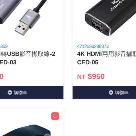
GPS/角度/速度/高度模組
萬用測試儀 / 示波器
網路接頭 / 面板 / 護套
耳機套
來客告知器/警報器相關商品
燈座 / 轉換座
SVR半固定可調電阻
電晶體-TIP 系列
類比開關&多工選擇積體電路
測距儀
探針
數字顯示 循環/延時繼電器
微動開關
3.96mm 連接器
電纜固定頭
音源 插頭 / 插座 / 轉接頭 / 面板
AC to DC 變壓器 / 配件
鋰充電電池 / 模組
烙鐵清潔用品
刀具/研磨工具
環氧樹脂(固化劑) / UV固化劑
平行電源線
壓力 / 彎曲模組
技能檢定套件
USB / RJ45 / RS232 切換器
電視壁掛架 / 喇叭架
電捲門遙控器
LED 控制器 / 調光器
線繞電阻(瓷管電阻)(可訂製)
電晶體-IRF 系列
介面驅動/接收 IC
照度計 / 噪音計
製具固定扣
斷電延時繼電器
溫度開關
7.5 / 5.0mm 連接器
護線套(環) / 扣式塞頭 / 電源線扣
香蕉插頭 / 插座 / 博士端子
可調式直流電源供應器
各類電池充電器
烙鐵架/焊錫架
放大鏡/數位顯微鏡
金屬亮光膏/劑
耐熱矽膠電線
溫度 / 溼度 / 液體模組
其他配件
DVI 相關商品
喇叭 / 週邊商品
有線 / 無線門鈴
冷光線 / 驅動器
排阻
電晶體-IRFD/IRFR/IRFS
檢相計
銅柱/塑膠柱/螺絲/墊片/O型圈
閃爍繼電器
線上開關 / 排風扇開關
5.08mm 大4P連接器
隔離柱 / 鉚釘
S端子/RCA 插頭 / 插座 / 轉接頭
AVR 交流穩壓器
鈕扣電池 / 助聽器電池
電木PC板
刻磨機/電鑽/鑽頭
瓦斯罐
同軸電纜線
6359
4712589296373
MI轉USB影音擷取線-2
4K HDMI兩用影音擷取
氣體感測模組
STEAM 科學實驗
VGA 相關商品
耳機收納
霧化器 / 霧化片
投射燈 / 工作燈 / 軌道燈
火花消除器
電晶體-IRFP/IRFU/IRFZ
轉速計 / 風速計
支架/腳墊
繼電器插座 / 配件 / 工具
磁簧開關
3.0mm Mini Fit連接器
夾線套 / 扭線環
喇叭 接線座 / 戰車座
UPS 不斷電系統
一次鋰電池
電腦纖維萬用板
電動起子
塑鋼土
訊號傳輸電纜線
ED-03
CED-05
生醫模組
RS232 相關商品
保鮮膜
感應式照明相關商品
電解電容
電晶體-BC/雙極BJT 系列
示波器 / 熱像儀
旋鈕
波段開關
EL-1.3空中接頭連接器
壓條 / 配線槽 / 線槽剪刀
IC 腳座
線上濾波器 / 電源濾波器
鉛酸(免加水)充電電池
感光電路板
電動起子頭
其他用途噴劑
影音信號線
0
$950
NT
電壓/霍爾電流模組
電腦訊號轉換器
生活用品
陶瓷電容
電晶體-BD/BDT/BF 系列
其他特殊儀錶
微調器、刻度盤
指撥開關 / BCD / 編碼器
1.58φ 空中接頭連接器
BNC 插頭 / 插座 / 轉接頭
突波吸收器
電池轉換套筒
麵包板 / 跳線盒 / 供電電源板
電熱風槍
發燒喇叭線
購物⾞
購物⾞
顯示 / LED燈 模組
D型接頭 連接線 / 轉接頭
RO逆滲透週邊配件
麥拉電容
電晶體-BS/BUxx系列
蜂鳴器/警報器
滑動開關
2.0φ 空中接頭連接器
F 插頭 / 插座 / 轉接頭
避雷管 / 陶瓷氣體放電管
吸煙器/吸煙儀
熱熔膠槍 / 膠條
麥克風線
蜂鳴 / 音效 / MP3 模組
SATA 連接線 / 轉接頭
鉭質電容
電晶體-MJ/MJE/MJH 系列
熱電致冷晶片
按式開關
2.8mm 車用連接器
M(UHF) 插頭 / 插座 / 轉接頭
導電銀漆筆/膠/貼片/飛線補點焊片
繞線/退線筆
隔離擴張網
訊號產生模組
硬碟、顯卡支撐架 / 外接盒 / 軟碟機
積層電容
電晶體-MPSA 系列
MCH高溫陶瓷加熱片
電源切換開關
4.2φ 5016空中接頭連接器
N 插頭 / 插座 / 轉接頭
瓦斯噴火槍
各式萬力夾
電話線材/跳線