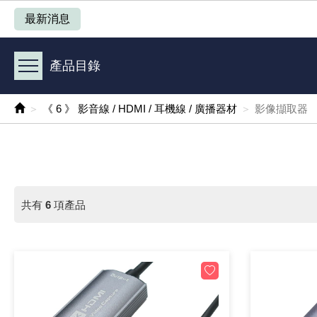
產品目錄
最新消息
《 1 》 Arduino /樹莓派 /其他開發板
產品目錄
《 2 》 實習套件 / 馬達 / 太陽能
《 6 》 影音線 / HDMI / 耳機線 / 廣播器材
影像擷取器
《 3 》 手機 / 電腦 / 多媒體週邊
《 4 》 散熱風扇 / 散熱片(膏) / 水冷散熱器
《 5 》 光纖網路線 / 相關工具配件
共有
6
項產品
《 6 》 影音線 / HDMI / 耳機線 / 廣播器材
《 7 》 家用 /車用電子產品、生活用品、RO配件
《 8 》 LED / 燈泡 / 照明設備