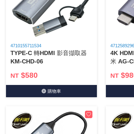
《 9 》 電阻 / 電容 / 電感
《10》 電晶體 / 二極體 / 震盪器
《11》 測試IC座 / IC轉接座 / IC燒錄器
4710155711534
471258929
TYPE-C 轉HDMI 影音擷取器
4K HD
《12》 積體電路IC(特殊或門市無貨可另詢)
KM-CHD-06
米 AG-C
《13》 電子儀表 / 測試棒
$580
$98
NT
NT
《14》 電子零配件 / 保險絲 / 磁鐵 (強力、磁條)
購物⾞
《15》 繼電器 / SSR / 繼電器插座
《16》 開關 / 無熔絲開關 / 漏電斷路器
《17》 電腦連接器 / 各式連接器