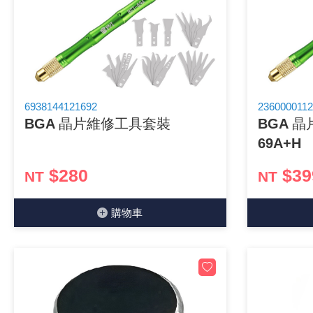
《 9 》 電阻 / 電容 / 電感
《10》 電晶體 / 二極體 / 震盪器
《11》 測試IC座 / IC轉接座 / IC燒錄器
6938144121692
2360000112
BGA 晶片維修工具套裝
BGA 晶
《12》 積體電路IC(特殊或門市無貨可另詢)
69A+H
《13》 電子儀表 / 測試棒
$280
$39
NT
NT
《14》 電子零配件 / 保險絲 / 磁鐵 (強力、磁條)
購物⾞
《15》 繼電器 / SSR / 繼電器插座
《16》 開關 / 無熔絲開關 / 漏電斷路器
《17》 電腦連接器 / 各式連接器