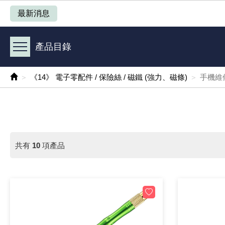
產品目錄
最新消息
《 1 》 Arduino /樹莓派 /其他開發板
產品目錄
《 2 》 實習套件 / 馬達 / 太陽能
《14》 電子零配件 / 保險絲 / 磁鐵 (強力、磁條)
手機維
《 3 》 手機 / 電腦 / 多媒體週邊
《 4 》 散熱風扇 / 散熱片(膏) / 水冷散熱器
《 5 》 光纖網路線 / 相關工具配件
共有
10
項產品
《 6 》 影音線 / HDMI / 耳機線 / 廣播器材
《 7 》 家用 /車用電子產品、生活用品、RO配件
《 8 》 LED / 燈泡 / 照明設備