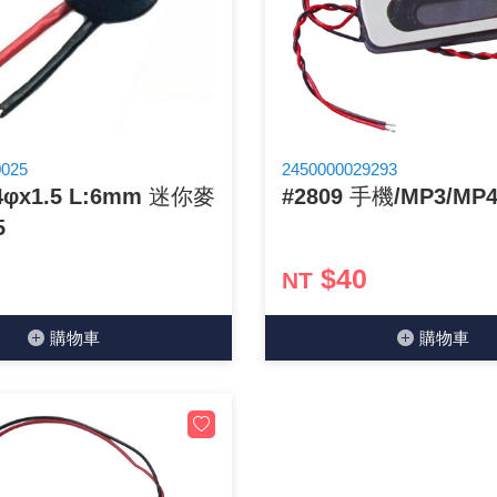
光耦合/繼電器/MOS觸發開關 模組
電腦電源供應器/相關配件
金屬皮膜電容
電晶體-電磁爐晶體系列
絕緣粒/電晶體插座
斷電保護開關
6.3φ 250汽車連接器
TNC 插頭 / 插座 / 轉接頭
支架/電路板夾具/BGA萬用鋼網
鎚子/刷子
壓接用排線 / 軟排線
馬達控制模組(不含馬達)
介面卡 / 擴充卡
金電容(法拉電容)
其他規格電晶體TR
雲母片 / 矽膠片
動力押扣開關
安德森接頭 / 航空連接器
PAL/FME 轉接頭
蝕刻設備
封口機
雷射模組
鍵盤 / 滑鼠 / 電腦週邊
固態電容
TRIAC 雙向閘流體
偏光膜 / 反射片
腳踏開關
連接器端子退PIN器
SMA 插頭 / 插座 / 轉接頭 / 線材
電池點焊配件
手機維修/鐘錶工具
0025
2450000029293
4φx1.5 L:6mm 迷你麥
#2809 手機/MP3/MP
條碼讀取機
AC啟動電容 / 運轉電容 / MKP(薄膜)電容
SCR 單向直流閘流體
AC無熔絲開關 / 漏電斷路器 / 電磁接觸器
壓排IC座
SMB/SSMB/SMC 插頭 / 插座 / 轉接頭
PCB 修護工具
5
可調電容
光電晶體 / 光電開關
DC12~24V 點火過載保護開關
D型連接器
MCX 插頭 / 插座 / 轉接頭
ESD防靜電週邊
$40
NT
電阻型電感
發光二極體 (LED) / 配件
鑰匙開關
G57連接器
CC4/CDMA 插頭 / 插座
安全眼鏡/指套
購物⾞
購物⾞
工型電感
紅外線 發射/接收 LED
鍵盤開關
金手指連接器
磁棒 / 夾棒
鐵粉芯
七段顯示器 / 點矩陣 / LED Bar
滾珠震動開關
牛角連接器
迷你鋸 / 絲鋸架
Bead
二極體
水銀開關
DIN / mini DIN 連接器
各式膠帶