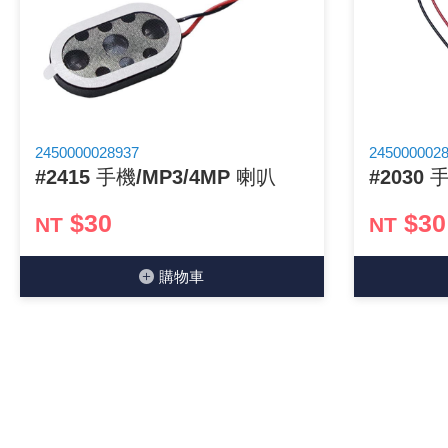
《27》 電話用品 / 接頭 / 對講機
《28》 電源延長線 / 分接插座
《29》 各類線材
2450000028937
245000002
#2415 手機/MP3/4MP 喇叭
#2030 
《30》 訂制品 / 福利品 / 出清品
$30
$30
NT
NT
購物⾞