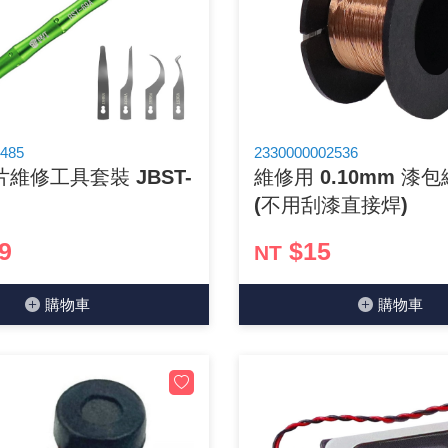
GPS/角度/速度/高度模組
萬用測試儀 / 示波器
網路接頭 / 面板 / 護套
耳機套
來客告知器/警報器相關商品
燈座 / 轉換座
SVR半固定可調電阻
電晶體-TIP 系列
類比開關&多工選擇積體電路
測距儀
探針
數字顯示 循環/延時繼電器
微動開關
3.96mm 連接器
電纜固定頭
音源 插頭 / 插座 / 轉接頭 / 面板
AC to DC 變壓器 / 配件
鋰充電電池 / 模組
烙鐵清潔用品
刀具/研磨工具
環氧樹脂(固化劑) / UV固化劑
平行電源線
壓力 / 彎曲模組
技能檢定套件
USB / RJ45 / RS232 切換器
電視壁掛架 / 喇叭架
電捲門遙控器
LED 控制器 / 調光器
線繞電阻(瓷管電阻)(可訂製)
電晶體-IRF 系列
介面驅動/接收 IC
照度計 / 噪音計
製具固定扣
斷電延時繼電器
溫度開關
7.5 / 5.0mm 連接器
護線套(環) / 扣式塞頭 / 電源線扣
香蕉插頭 / 插座 / 博士端子
可調式直流電源供應器
各類電池充電器
烙鐵架/焊錫架
放大鏡/數位顯微鏡
金屬亮光膏/劑
耐熱矽膠電線
溫度 / 溼度 / 液體模組
其他配件
DVI 相關商品
喇叭 / 週邊商品
有線 / 無線門鈴
冷光線 / 驅動器
排阻
電晶體-IRFD/IRFR/IRFS
檢相計
銅柱/塑膠柱/螺絲/墊片/O型圈
閃爍繼電器
線上開關 / 排風扇開關
5.08mm 大4P連接器
隔離柱 / 鉚釘
S端子/RCA 插頭 / 插座 / 轉接頭
AVR 交流穩壓器
鈕扣電池 / 助聽器電池
電木PC板
刻磨機/電鑽/鑽頭
瓦斯罐
同軸電纜線
485
2330000002536
片維修工具套裝 JBST-
維修用 0.10mm 漆包
氣體感測模組
STEAM 科學實驗
VGA 相關商品
耳機收納
霧化器 / 霧化片
投射燈 / 工作燈 / 軌道燈
火花消除器
電晶體-IRFP/IRFU/IRFZ
轉速計 / 風速計
支架/腳墊
繼電器插座 / 配件 / 工具
磁簧開關
3.0mm Mini Fit連接器
夾線套 / 扭線環
喇叭 接線座 / 戰車座
UPS 不斷電系統
一次鋰電池
電腦纖維萬用板
電動起子
塑鋼土
訊號傳輸電纜線
(不用刮漆直接焊)
生醫模組
RS232 相關商品
保鮮膜
感應式照明相關商品
電解電容
電晶體-BC/雙極BJT 系列
示波器 / 熱像儀
旋鈕
波段開關
EL-1.3空中接頭連接器
壓條 / 配線槽 / 線槽剪刀
IC 腳座
線上濾波器 / 電源濾波器
鉛酸(免加水)充電電池
感光電路板
電動起子頭
其他用途噴劑
影音信號線
9
$15
NT
電壓/霍爾電流模組
電腦訊號轉換器
生活用品
陶瓷電容
電晶體-BD/BDT/BF 系列
其他特殊儀錶
微調器、刻度盤
指撥開關 / BCD / 編碼器
1.58φ 空中接頭連接器
BNC 插頭 / 插座 / 轉接頭
突波吸收器
電池轉換套筒
麵包板 / 跳線盒 / 供電電源板
電熱風槍
發燒喇叭線
購物⾞
購物⾞
顯示 / LED燈 模組
D型接頭 連接線 / 轉接頭
RO逆滲透週邊配件
麥拉電容
電晶體-BS/BUxx系列
蜂鳴器/警報器
滑動開關
2.0φ 空中接頭連接器
F 插頭 / 插座 / 轉接頭
避雷管 / 陶瓷氣體放電管
吸煙器/吸煙儀
熱熔膠槍 / 膠條
麥克風線
蜂鳴 / 音效 / MP3 模組
SATA 連接線 / 轉接頭
鉭質電容
電晶體-MJ/MJE/MJH 系列
熱電致冷晶片
按式開關
2.8mm 車用連接器
M(UHF) 插頭 / 插座 / 轉接頭
導電銀漆筆/膠/貼片/飛線補點焊片
繞線/退線筆
隔離擴張網
訊號產生模組
硬碟、顯卡支撐架 / 外接盒 / 軟碟機
積層電容
電晶體-MPSA 系列
MCH高溫陶瓷加熱片
電源切換開關
4.2φ 5016空中接頭連接器
N 插頭 / 插座 / 轉接頭
瓦斯噴火槍
各式萬力夾
電話線材/跳線