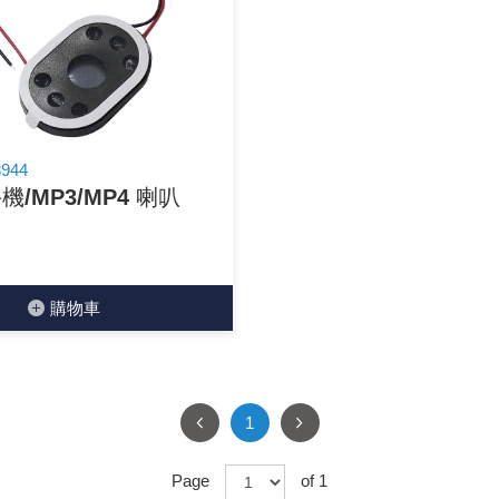
穩壓(稽納)二極體
吊扇開關
USB 連接器
溶劑瓶
瞬間電壓抑制二極管
電話琴鍵式開關/門扣開關
USB連接器帶PC板
引線器 / 穿線器
橋式整流器
復位開關
HDMI 連接器
數字磅秤 / 行李秤
8944
手機/MP3/MP4 喇叭
石英振盪晶體
滑鼠滾輪編碼開關
SIM / SD / TF卡 連接器
超音波清洗器
陶瓷諧振器
SATA / IEEE 1394 連接器
手沖床機台
購物⾞
陶瓷濾波器 / 鑒頻器 / 陷波器
FPC 軟排線座
1
Page
of 1