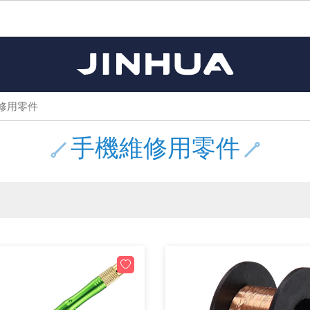
《11》 測試IC座 / IC轉接座 / IC燒錄器
《16》 開關 / 無熔絲開關 / 漏電斷路器
《 1 》 Arduino /樹莓派 /其他開發板
《20》 變壓器/ 電源轉換 / 電源濾波
《 5 》 光纖網路線 / 相關工具配件
《15》 繼電器 / SSR / 繼電器插座
《21》 電池 / 電池收納盒 / 充電器
《17》 電腦連接器 / 各式連接器
《 2 》 實習套件 / 馬達 / 太陽能
《 3 》 手機 / 電腦 / 多媒體週邊
《10》 電晶體 / 二極體 / 震盪器
《25》 零件盒 / 萬用盒 / 工具箱
《27》 電話用品 / 接頭 / 對講機
《30》 訂制品 / 福利品 / 出清品
《28》 電源延長線 / 分接插座
《 8 》 LED / 燈泡 / 照明設備
《18》 端子台 / 配線器材類
《22》 焊接工具 / PCB板
《13》 電子儀表 / 測試棒
《23》 手工具 / 電動工具
《24》 各類噴劑 / 固定劑
《 9 》 電阻 / 電容 / 電感
《26》 錄影監視系統
《19》 插頭 / 插座
《29》 各類線材
《 7 》 家用 /車用電子產品、生活用品、RO配件
《 6 》 影音線 / HDMI / 耳機線 / 廣播器材
《14》 電子零配件 / 保險絲 / 磁鐵 (強力、磁條)
《 4 》 散熱風扇 / 散熱片(膏) / 水冷散熱器
《12》 積體電路IC(特殊或門市無貨可另詢)
樹莓派、專屬配件 /Micro bit
馬達/齒輪/螺旋槳/調速器
手機 / 平板 / 電腦 相關商品
風扇 / 電腦散熱器
數位光纖線
HDMI 傳輸線 / 轉接頭
車用DC to AC電源轉換器
DC5V USB LED燈條
SMD 電阻 / 電容 / 電感 / Bead / 元件樣品本
電晶體-2SA 系列
燒錄器系列
放大器IC
錶頭
各式保險絲/保險絲座
SSR 固態繼電器
工業開關
2P端子線
端子台 / 接地銅排 / 短路片
世界各國電源轉換接頭
工業用電源供應器
電池盒
烙鐵
各式鉗子
接點清潔劑
塑膠透明零件盒
彩色攝影機 CCD
電話插頭 / 插座 / 轉接頭
2孔電源延長線
2P AC電源線
訂制品
Arduino 相容開發板
智能車/機械臂
記憶卡 / 隨身碟
風扇網
光纖接頭
HDMI / DVI 分配器 切換器
汽車電子周邊商品
DC12V/24V LED燈條 / 配件
電阻板 / 電容板
電晶體-2SB 系列
IC轉接座
微控制IC
錶頭分流器
磁鐵(強力、磁條) / 電磁閥
小型PCB繼電器
近接開關/光電開關
1.0mm 連接器
配線快速接頭
AC 插頭 / 插座 / 轉接頭
LED電源供應器
電池收納盒
烙鐵頭/復活膏
剝線/壓接工具
除塵清潔劑
塑膠萬用盒
DVR數位監視主機
電信測試用品
3孔電源延長線
3P AC電源線
福利品
修用零件
主板擴充/電位轉換/時鐘模組
電源升降壓模組
DisplayPort 相關商品
風扇 調速器 / 周邊商品
光纖工具
HDMI 中繼 / 影音分離器
大同電鍋維修零件
聖誕燈 / 節慶燈
臥式碳膜電阻
電晶體-2SC 系列
轉接板
記憶IC
各類儀錶測試棒
手機維修用零件
汽車繼電器
行程開關/限動開關
1.25mm 連接器
紮線帶 / 捲束帶 / 魔帶 / 綁線帶
開關 / 門鈴 / AC插座 面板
家用USB手機充電器
碳鋅電池
烙鐵週邊配件
剝皮工具
層膜保護劑 / 絕緣膏
鋁質防水萬用盒
探測器/內視鏡
電話相關用品
2孔電源分接插座
DC電源線
出清品
手機維修用零件
藍芽 / WIFI / RF通訊 模組
太陽能 / 風力發電 週邊
USB 測試器
散熱片
影像擷取器
調光器 / 電子控制開關
COB燈
臥式水泥電阻
電晶體-2SD 系列
DIP IC測試座
邏輯IC
指針三用電錶
歐洲夾 / 鱷魚夾 / 鱷魚夾線
功率繼電器
洛克開關
1.27mm 連接器/排針
熱縮套管 / 絕緣套管
DC 插頭 / 插座 / 轉接頭
AC to AC 電源模組
鹼性電池
焊錫絲/錫條/錫珠
各式鑷子
除銹潤滑劑
工具包
彩色液晶螢幕
電話用線
3孔電源分接插座
實驗用線材
開關 / 鍵盤 模組
自動化控制模組
藍芽傳輸器、多媒體 / 音效卡
導熱貼片(散熱貼片)
影音(光纖)訊號轉換線 / 器
家用溫濕度計
植物燈
光敏電阻
電晶體-2SJ 系列
訊號轉換/控制積體電路
數字電錶 / 電容錶
電瓶夾/工作夾
Omron功率繼電器
按鈕開關
1.5mm 連接器
接線頭 / 接線夾
EC-5/SAE接頭 周邊商品
AC to AC 單向變壓器
電池測試器
拆焊工具
螺絲起子 / 起子組 / 充消磁器
潤滑劑
工具包+工具
監視系統周邊商品
家用對講機
中繼延長線
漆包線
麥克風/語音辨識
聲音擴大器模組
網路攝影機
散熱膏
CATV有線電視分配器
定時器 / 計時器 / 計步器
DC12 車用LED燈
熱敏電阻
電晶體-2SK 系列
數據&通信積體電路
Clamp 鉤錶
測試鉤
大功率繼電器
搖頭開關
2.0mm 連接器/排針
壓著端子
金屬接頭
AC to AC 雙向變壓器
Ni-MH 鎳氫充電電池
IC 夾 / IC 整腳器
各式板手
螺絲固定劑 / 急救膏
鋁質手提工具箱
監視器用線材(懶人線)
無線對講機配件
動力延長線
PVC電纜線/絕緣電子線
光電/紅外線/感測 模組
各類 套件 / LED燈光套件
USB 週邊相關商品
水冷散熱器及週邊
影像 / USB / 音源線材
電視 / 冷氣遙控器
指示燈
鉑電阻測溫體
電晶體-2N 系列
功率偵測積體電路
溫度計 / 溫溼度計 / 控制器
測試PIN/短路PIN(JUMP)
磁簧繼電器
輕觸開關
2.5mm 連接器
配線標誌 / 標誌銘牌
防水 / 無防水 公母連接器
AC工業用自耦升降壓變壓器
無線電話充電電池
錫爐/錫爐工具
各式尺規 / 水平儀
瞬間膠/黏著劑/針頭
塑膠手提工具箱
RG58A/U傳輸線
漏電保護插座 / 插座防塵蓋
電工法規配線線材
循跡 / 測距模組
時鐘機芯 / 時鐘套件
網路週邊(有線/無線)
麥克風 / 週邊商品
無線電源遙控器
各式燈泡 / 燈管(鹵素 / LED)
VR可變電阻
電晶體-CS 系列
光耦合器積體電路
低阻計 / 高阻計
焊片/焊針
通電延時繼電器
金屬開關
2.54mm 連接器/排針
固定座 / 固定鈕 / 固定夾
軍規接頭
傳統低壓變壓器
Ni-CD 鎳鎘充電電池
助焊用品
調整棒
除膠劑
金屬機箱
電鍋線
PVC控制電纜線