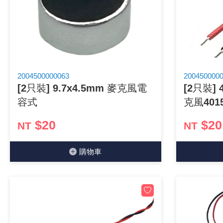
《18》 端子台 / 配線器材類
《19》 插頭 / 插座
《20》 變壓器/ 電源轉換 / 電源濾波
2004500000063
200450000
[2只裝] 9.7x4.5mm 麥克風電
[2只裝] 
《21》 電池 / 電池收納盒 / 充電器
容式
克風401
《22》 焊接工具 / PCB板
$20
$20
NT
NT
《23》 手工具 / 電動工具
購物⾞
《24》 各類噴劑 / 固定劑
《25》 零件盒 / 萬用盒 / 工具箱
《26》 錄影監視系統