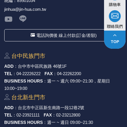
統編：89501034
購物車
jinhua@jin-hua.com.tw
聯絡我們
keyboard_arrow_up
電話詢價後 線上付款(訂金/差額)
TOP
台中⺠族⾨市
ADD
：
台中市中區⺠族路 46號1F
TEL
：
04-22226222
FAX
：
04-22262200
BUSINESS HOURS
：週一 ~ 週六 09:00~21:30，星期日
10:00~19:00
台北新⽣⾨市
ADD
：
台北市中正區新⽣南路⼀段12巷2號
TEL
：
02-23921111
FAX
：
02-23212800
BUSINESS HOURS
：週一 ~ 週日 09:00~21:30