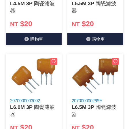
L4.5M 3P 陶瓷濾波
L5.5M 3P 陶瓷濾波
《18》 端子台 / 配線器材類
光耦合/繼
電腦電源
金屬皮膜
電晶體-
絕緣粒/電
斷電保護
6.3φ 2
TNC 插頭 
支架/電路
鎚子/刷子
壓接用排線
器
器
$20
$20
《19》 插頭 / 插座
馬達控制模
介面卡 / 
金電容(法
其他規格電
雲母片 / 
動力押扣
安德森接頭
PAL/FM
蝕刻設備
封口機
NT
NT
《20》 變壓器/ 電源轉換 / 電源濾波
雷射模組
鍵盤 / 滑
固態電容
TRIAC 
偏光膜 / 
腳踏開關
連接器端子
SMA 插頭 
電池點焊
手機維修/
購物⾞
購物⾞
《21》 電池 / 電池收納盒 / 充電器
條碼讀取
AC啟動電容
SCR 單
AC無熔絲
壓排IC座
SMB/SSM
PCB 修
《22》 焊接工具 / PCB板
可調電容
光電晶體 
DC12~2
D型連接
MCX 插頭 
ESD防靜
《23》 手工具 / 電動工具
電阻型電
發光二極體 
鑰匙開關
G57連接
CC4/CDM
安全眼鏡/
《24》 各類噴劑 / 固定劑
工型電感
紅外線 發射
鍵盤開關
金手指連
磁棒 / 夾
2070000003002
2070000002999
L6.0M 3P 陶瓷濾波
L6.5M 3P 陶瓷濾波
《25》 零件盒 / 萬用盒 / 工具箱
鐵粉芯
七段顯示器 /
滾珠震動
牛角連接
迷你鋸 / 
器
器
《26》 錄影監視系統
Bead
二極體
水銀開關
DIN / mi
各式膠帶
$20
$20
NT
NT