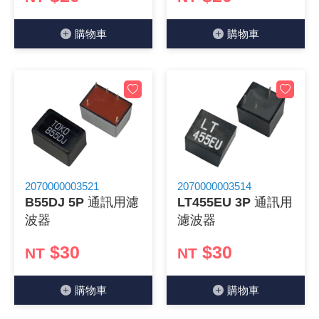
《27》 電話用品 / 接頭 / 對講機
穩壓(稽納
吊扇開關
USB 連接
溶劑瓶
購物⾞
購物⾞
《28》 電源延長線 / 分接插座
瞬間電壓
電話琴鍵
USB連接
引線器 / 
《29》 各類線材
橋式整流
復位開關
HDMI 連
數字磅秤 
《30》 訂制品 / 福利品 / 出清品
石英振盪
滑鼠滾輪
SIM / SD
超音波清
陶瓷諧振
SATA / I
手沖床機
2070000003521
2070000003514
陶瓷濾波器 
FPC 軟
B55DJ 5P 通訊用濾
LT455EU 3P 通訊用
波器
濾波器
$30
$30
NT
NT
購物⾞
購物⾞