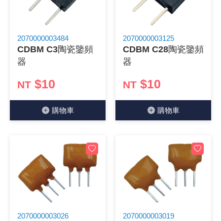
《 9 》 電阻 / 電容 / 電感
GPS/角
萬用測試儀
網路接頭 /
耳機套
來客告知
燈座 / 轉
SVR半固
電晶體-TI
類比開關
測距儀
探針
數字顯示 
微動開關
3.96mm
電纜固定
音源 插頭 /
AC to D
鋰充電電池
烙鐵清潔
刀具/研磨
環氧樹脂(固
平行電源
《10》 電晶體 / 二極體 / 震盪器
壓力 / 彎
技能檢定
USB / RJ
電視壁掛架
電捲門遙
LED 控制
線繞電阻(
電晶體-IR
介面驅動/接
照度計 / 
製具固定
斷電延時
溫度開關
7.5 / 5.
護線套(環)
香蕉插頭 /
可調式直
各類電池
烙鐵架/焊
放大鏡/數
金屬亮光膏
耐熱矽膠
2070000003484
2070000003125
CDBM C3陶瓷鑒頻
CDBM C28陶瓷鑒頻
器
器
《11》 測試IC座 / IC轉接座 / IC燒錄器
溫度 / 溼
其他配件
DVI 相關
喇叭 / 週
有線 / 無
冷光線 / 
排阻
電晶體-IRF
檢相計
銅柱/塑膠
閃爍繼電
線上開關 
5.08mm
隔離柱 / 
S端子/RCA
AVR 交
鈕扣電池 
電木PC板
刻磨機/電
瓦斯罐
同軸電纜
$10
$10
NT
NT
《12》 積體電路IC(特殊或門市無貨可另詢)
氣體感測
STEAM 
VGA 相
耳機收納
霧化器 / 
投射燈 / 
火花消除
電晶體-IRF
轉速計 / 
支架/腳墊
繼電器插座 
磁簧開關
3.0mm Mi
夾線套 / 
喇叭 接線座
UPS 不
一次鋰電
電腦纖維
電動起子
塑鋼土
訊號傳輸
購物⾞
購物⾞
《13》 電子儀表 / 測試棒
生醫模組
RS232 
保鮮膜
感應式照
電解電容
電晶體-BC
示波器 / 
旋鈕
波段開關
EL-1.3
壓條 / 配
IC 腳座
線上濾波器
鉛酸(免加
感光電路
電動起子
其他用途
影音信號
《14》 電子零配件 / 保險絲 / 磁鐵 (強力、磁條)
電壓/霍爾
電腦訊號
生活用品
陶瓷電容
電晶體-BD
其他特殊
微調器、
指撥開關 /
1.58φ 
BNC 插頭 
突波吸收
電池轉換
麵包板 / 
電熱風槍
發燒喇叭
《15》 繼電器 / SSR / 繼電器插座
顯示 / L
D型接頭 連
RO逆滲
麥拉電容
電晶體-BS
蜂鳴器/警
滑動開關
2.0φ 空
F 插頭 / 
避雷管 /
吸煙器/吸
熱熔膠槍 /
麥克風線
《16》 開關 / 無熔絲開關 / 漏電斷路器
蜂鳴 / 音效
SATA 連
鉭質電容
電晶體-MJ
熱電致冷
按式開關
2.8mm 
M(UHF) 
導電銀漆筆
繞線/退線
隔離擴張
《17》 電腦連接器 / 各式連接器
訊號產生
硬碟、顯卡
積層電容
電晶體-MP
MCH高
電源切換
4.2φ 5
N 插頭 / 
瓦斯噴火
各式萬力
電話線材/
2070000003026
2070000003019