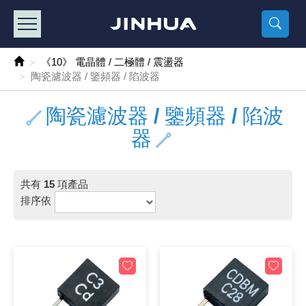
產品目錄
《2
《 
《
《 1 》 Arduino /樹莓派 /其他開發板
樹莓派、專屬配
馬達/齒輪
手機 / 平
風扇 / 
數位光纖
HDMI 傳
車用DC t
DC5V US
SMD 電阻 
電晶體-2S
燒錄器系
放大器IC
錶頭
各式保險絲
SSR 固
工業開關
2P端子線
端子台 / 
世界各國
工業用電
電池盒
烙鐵
各式鉗子
接點清潔
塑膠透明
彩色攝影機
電話插頭 /
2孔電源
2P AC電
訂制品
《10》 電晶體 / 二極體 / 震盪器
陶瓷濾波器 / 鑒頻器 / 陷波器
《 2 》 實習套件 / 馬達 / 太陽能
Arduino
智能車/機
記憶卡 / 
風扇網
光纖接頭
HDMI / 
汽車電子
DC12V/2
電阻板 / 
電晶體-2S
IC轉接座
微控制IC
錶頭分流
磁鐵(強力、
小型PCB
近接開關/
1.0mm 
配線快速
AC 插頭 /
LED電源
電池收納
烙鐵頭/復
剝線/壓接
除塵清潔
塑膠萬用
DVR數位
電信測試
3孔電源
3P AC電
福利品
陶瓷濾波器 / 鑒頻器 / 陷波
《 3 》 手機 / 電腦 / 多媒體週邊
主板擴充/
電源升降
Display
風扇 調速
光纖工具
HDMI 中
大同電鍋
聖誕燈 / 
臥式碳膜
電晶體-2S
轉接板
記憶IC
各類儀錶
手機維修
汽車繼電
行程開關/
1.25mm
紮線帶 / 
開關 / 門鈴
家用USB
碳鋅電池
烙鐵週邊
剝皮工具
層膜保護劑
鋁質防水
探測器/內
電話相關
2孔電源
DC電源線
出清品
器
《 4 》 散熱風扇 / 散熱片(膏) / 水冷散熱器
藍芽 / WI
太陽能 /
USB 測試
散熱片
影像擷取
調光器 /
COB燈
臥式水泥
電晶體-2S
DIP IC測
邏輯IC
指針三用
歐洲夾 / 
功率繼電
洛克開關
1.27mm
熱縮套管 
DC 插頭 /
AC to A
鹼性電池
焊錫絲/錫
各式鑷子
除銹潤滑
工具包
彩色液晶
電話用線
3孔電源
實驗用線
共有
15
項產品
《 5 》 光纖網路線 / 相關工具配件
開關 / 鍵
自動化控
藍芽傳輸器
導熱貼片(
影音(光纖)
家用溫濕
植物燈
光敏電阻
電晶體-2S
訊號轉換
數字電錶 
電瓶夾/工
Omron
按鈕開關
1.5mm 
接線頭 / 
EC-5/S
AC to 
電池測試
拆焊工具
螺絲起子 /
潤滑劑
工具包+
監視系統
家用對講
中繼延長
漆包線
排序依
《 6 》 影音線 / HDMI / 耳機線 / 廣播器材
麥克風/語
聲音擴大
網路攝影
散熱膏
CATV有
定時器 / 
DC12 車
熱敏電阻
電晶體-2S
數據&通
Clamp 鉤
測試鉤
大功率繼
搖頭開關
2.0mm 
壓著端子
金屬接頭
AC to 
Ni-MH 
IC 夾 / I
各式板手
螺絲固定劑
鋁質手提
監視器用線
無線對講
動力延長
PVC電纜
《 7 》 家用 /車用電子產品、生活用品、RO配件
光電/紅外
各類 套件 
USB 週
水冷散熱
影像 / US
電視 / 
指示燈
鉑電阻測
電晶體-2N
功率偵測
溫度計 / 
測試PIN/短
磁簧繼電
輕觸開關
2.5mm 
配線標誌 
防水 / 
AC工業
無線電話
錫爐/錫爐
各式尺規 
瞬間膠/黏
塑膠手提
RG58A/
漏電保護插
電工法規
《 8 》 LED / 燈泡 / 照明設備
循跡 / 測
時鐘機芯 
網路週邊(
麥克風 /
無線電源
各式燈泡 / 
VR可變電
電晶體-C
光耦合器
低阻計 / 
焊片/焊針
通電延時
金屬開關
2.54mm
固定座 / 
軍規接頭
傳統低壓
Ni-CD 
助焊用品
調整棒
除膠劑
金屬機箱
電鍋線
PVC控制