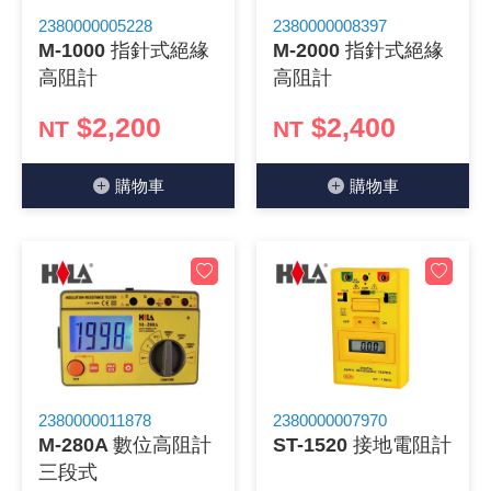
2380000005228
2380000008397
《 9 》 電阻 / 電容 / 電感
GPS/角
萬用測試儀
網路接頭 /
耳機套
來客告知
燈座 / 轉
SVR半固
電晶體-TI
類比開關
測距儀
探針
數字顯示 
微動開關
3.96mm
電纜固定
音源 插頭 /
AC to D
鋰充電電池
烙鐵清潔
刀具/研磨
環氧樹脂(固
平行電源
M-1000 指針式絕緣
M-2000 指針式絕緣
高阻計
高阻計
《10》 電晶體 / 二極體 / 震盪器
壓力 / 彎
技能檢定
USB / RJ
電視壁掛架
電捲門遙
LED 控制
線繞電阻(
電晶體-IR
介面驅動/接
照度計 / 
製具固定
斷電延時
溫度開關
7.5 / 5.
護線套(環)
香蕉插頭 /
可調式直
各類電池
烙鐵架/焊
放大鏡/數
金屬亮光膏
耐熱矽膠
$2,200
$2,400
NT
NT
《11》 測試IC座 / IC轉接座 / IC燒錄器
溫度 / 溼
其他配件
DVI 相關
喇叭 / 週
有線 / 無
冷光線 / 
排阻
電晶體-IRF
檢相計
銅柱/塑膠
閃爍繼電
線上開關 
5.08mm
隔離柱 / 
S端子/RCA
AVR 交
鈕扣電池 
電木PC板
刻磨機/電
瓦斯罐
同軸電纜
購物⾞
購物⾞
《12》 積體電路IC(特殊或門市無貨可另詢)
氣體感測
STEAM 
VGA 相
耳機收納
霧化器 / 
投射燈 / 
火花消除
電晶體-IRF
轉速計 / 
支架/腳墊
繼電器插座 
磁簧開關
3.0mm Mi
夾線套 / 
喇叭 接線座
UPS 不
一次鋰電
電腦纖維
電動起子
塑鋼土
訊號傳輸
《13》 電子儀表 / 測試棒
生醫模組
RS232 
保鮮膜
感應式照
電解電容
電晶體-BC
示波器 / 
旋鈕
波段開關
EL-1.3
壓條 / 配
IC 腳座
線上濾波器
鉛酸(免加
感光電路
電動起子
其他用途
影音信號
《14》 電子零配件 / 保險絲 / 磁鐵 (強力、磁條)
電壓/霍爾
電腦訊號
生活用品
陶瓷電容
電晶體-BD
其他特殊
微調器、
指撥開關 /
1.58φ 
BNC 插頭 
突波吸收
電池轉換
麵包板 / 
電熱風槍
發燒喇叭
《15》 繼電器 / SSR / 繼電器插座
顯示 / L
D型接頭 連
RO逆滲
麥拉電容
電晶體-BS
蜂鳴器/警
滑動開關
2.0φ 空
F 插頭 / 
避雷管 /
吸煙器/吸
熱熔膠槍 /
麥克風線
《16》 開關 / 無熔絲開關 / 漏電斷路器
蜂鳴 / 音效
SATA 連
鉭質電容
電晶體-MJ
熱電致冷
按式開關
2.8mm 
M(UHF) 
導電銀漆筆
繞線/退線
隔離擴張
2380000011878
2380000007970
M-280A 數位高阻計
ST-1520 接地電阻計
《17》 電腦連接器 / 各式連接器
訊號產生
硬碟、顯卡
積層電容
電晶體-MP
MCH高
電源切換
4.2φ 5
N 插頭 / 
瓦斯噴火
各式萬力
電話線材/
三段式