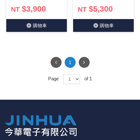
$3,900
$5,300
NT
NT
《18》 端子台 / 配線器材類
光耦合/繼
電腦電源
金屬皮膜
電晶體-
絕緣粒/電
斷電保護
6.3φ 2
TNC 插頭 
支架/電路
鎚子/刷子
壓接用排線
《19》 插頭 / 插座
馬達控制模
介面卡 / 
金電容(法
其他規格電
雲母片 / 
動力押扣
安德森接頭
PAL/FM
蝕刻設備
封口機
購物⾞
購物⾞
《20》 變壓器/ 電源轉換 / 電源濾波
雷射模組
鍵盤 / 滑
固態電容
TRIAC 
偏光膜 / 
腳踏開關
連接器端子
SMA 插頭 
電池點焊
手機維修/
《21》 電池 / 電池收納盒 / 充電器
條碼讀取
AC啟動電容
SCR 單
AC無熔絲
壓排IC座
SMB/SSM
PCB 修
1
《22》 焊接工具 / PCB板
可調電容
光電晶體 
DC12~2
D型連接
MCX 插頭 
ESD防靜
Page
of 1
《23》 手工具 / 電動工具
電阻型電
發光二極體 
鑰匙開關
G57連接
CC4/CDM
安全眼鏡/
《24》 各類噴劑 / 固定劑
工型電感
紅外線 發射
鍵盤開關
金手指連
磁棒 / 夾
《25》 零件盒 / 萬用盒 / 工具箱
鐵粉芯
七段顯示器 /
滾珠震動
牛角連接
迷你鋸 / 
《26》 錄影監視系統
Bead
二極體
水銀開關
DIN / mi
各式膠帶