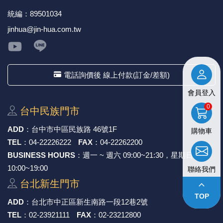
統編：89501034
《27》 電話用品 / 接頭 / 對講機
穩壓(稽納
吊扇開關
USB 連接
溶劑瓶
jinhua@jin-hua.com.tw
《28》 電源延長線 / 分接插座
瞬間電壓
電話琴鍵
USB連接
引線器 / 
《29》 各類線材
橋式整流
復位開關
HDMI 連
數字磅秤 
電話詢價後 線上付款(訂金/差額)
《30》 訂制品 / 福利品 / 出清品
石英振盪
滑鼠滾輪
SIM / SD
超音波清
會員登入
0
台中⺠族⾨市
陶瓷諧振
SATA / I
手沖床機
ADD
：
台中市中區⺠族路 46號1F
購物車
陶瓷濾波器 
FPC 軟
TEL
：
04-22226222
FAX
：
04-22262200
BUSINESS HOURS
：週一 ~ 週六 09:00~21:30，星期日
10:00~19:00
聯絡我們
台北新⽣⾨市
keyboard_arrow_up
TOP
ADD
：
台北市中正區新⽣南路⼀段12巷2號
TEL
：
02-23921111
FAX
：
02-23212800