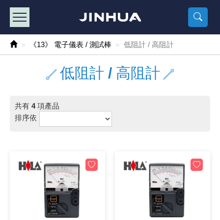
產品目錄
《2
《 
《
《 1 》 Arduino /樹莓派 /其他開發板
樹莓派、專屬配
馬達/齒輪
手機 / 平
風扇 / 
數位光纖
HDMI 傳
車用DC t
DC5V US
SMD 電阻 
電晶體-2S
燒錄器系
放大器IC
錶頭
各式保險絲
SSR 固
工業開關
2P端子線
端子台 / 
世界各國
工業用電
電池盒
烙鐵
各式鉗子
接點清潔
塑膠透明
彩色攝影機
電話插頭 /
2孔電源
2P AC電
訂制品
《13》 電子儀表 / 測試棒
低阻計 / 高阻計
《 2 》 實習套件 / 馬達 / 太陽能
Arduino
智能車/機
記憶卡 / 
風扇網
光纖接頭
HDMI / 
汽車電子
DC12V/2
電阻板 / 
電晶體-2S
IC轉接座
微控制IC
錶頭分流
磁鐵(強力、
小型PCB
近接開關/
1.0mm 
配線快速
AC 插頭 /
LED電源
電池收納
烙鐵頭/復
剝線/壓接
除塵清潔
塑膠萬用
DVR數位
電信測試
3孔電源
3P AC電
福利品
低阻計 / 高阻計
《 3 》 手機 / 電腦 / 多媒體週邊
主板擴充/
電源升降
Display
風扇 調速
光纖工具
HDMI 中
大同電鍋
聖誕燈 / 
臥式碳膜
電晶體-2S
轉接板
記憶IC
各類儀錶
手機維修
汽車繼電
行程開關/
1.25mm
紮線帶 / 
開關 / 門鈴
家用USB
碳鋅電池
烙鐵週邊
剝皮工具
層膜保護劑
鋁質防水
探測器/內
電話相關
2孔電源
DC電源線
出清品
共有
4
項產品
《 4 》 散熱風扇 / 散熱片(膏) / 水冷散熱器
藍芽 / WI
太陽能 /
USB 測試
散熱片
影像擷取
調光器 /
COB燈
臥式水泥
電晶體-2S
DIP IC測
邏輯IC
指針三用
歐洲夾 / 
功率繼電
洛克開關
1.27mm
熱縮套管 
DC 插頭 /
AC to A
鹼性電池
焊錫絲/錫
各式鑷子
除銹潤滑
工具包
彩色液晶
電話用線
3孔電源
實驗用線
排序依
《 5 》 光纖網路線 / 相關工具配件
開關 / 鍵
自動化控
藍芽傳輸器
導熱貼片(
影音(光纖)
家用溫濕
植物燈
光敏電阻
電晶體-2S
訊號轉換
數字電錶 
電瓶夾/工
Omron
按鈕開關
1.5mm 
接線頭 / 
EC-5/S
AC to 
電池測試
拆焊工具
螺絲起子 /
潤滑劑
工具包+
監視系統
家用對講
中繼延長
漆包線
《 6 》 影音線 / HDMI / 耳機線 / 廣播器材
麥克風/語
聲音擴大
網路攝影
散熱膏
CATV有
定時器 / 
DC12 車
熱敏電阻
電晶體-2S
數據&通
Clamp 鉤
測試鉤
大功率繼
搖頭開關
2.0mm 
壓著端子
金屬接頭
AC to 
Ni-MH 
IC 夾 / I
各式板手
螺絲固定劑
鋁質手提
監視器用線
無線對講
動力延長
PVC電纜
《 7 》 家用 /車用電子產品、生活用品、RO配件
光電/紅外
各類 套件 
USB 週
水冷散熱
影像 / US
電視 / 
指示燈
鉑電阻測
電晶體-2N
功率偵測
溫度計 / 
測試PIN/短
磁簧繼電
輕觸開關
2.5mm 
配線標誌 
防水 / 
AC工業
無線電話
錫爐/錫爐
各式尺規 
瞬間膠/黏
塑膠手提
RG58A/
漏電保護插
電工法規
《 8 》 LED / 燈泡 / 照明設備
循跡 / 測
時鐘機芯 
網路週邊(
麥克風 /
無線電源
各式燈泡 / 
VR可變電
電晶體-C
光耦合器
低阻計 / 
焊片/焊針
通電延時
金屬開關
2.54mm
固定座 / 
軍規接頭
傳統低壓
Ni-CD 
助焊用品
調整棒
除膠劑
金屬機箱
電鍋線
PVC控制