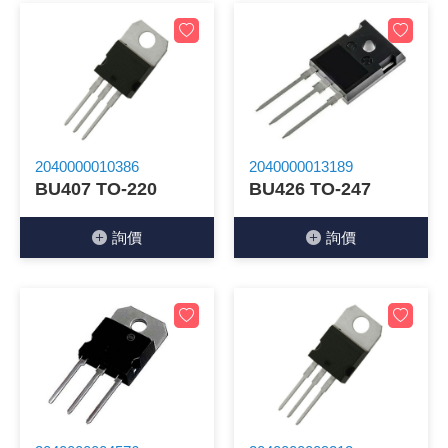
《18》 端子台 / 配線器材類
光耦合/繼
電腦電源
金屬皮膜
電晶體-
絕緣粒/電
斷電保護
6.3φ 2
TNC 插頭 
支架/電路
鎚子/刷子
壓接用排線
《19》 插頭 / 插座
馬達控制模
介面卡 / 
金電容(法
其他規格電
雲母片 / 
動力押扣
安德森接頭
PAL/FM
蝕刻設備
封口機
《20》 變壓器/ 電源轉換 / 電源濾波
雷射模組
鍵盤 / 滑
固態電容
TRIAC 
偏光膜 / 
腳踏開關
連接器端子
SMA 插頭 
電池點焊
手機維修/
2040000010386
2040000013189
《21》 電池 / 電池收納盒 / 充電器
條碼讀取
AC啟動電容
SCR 單
AC無熔絲
壓排IC座
SMB/SSM
PCB 修
BU407 TO-220
BU426 TO-247
《22》 焊接工具 / PCB板
可調電容
光電晶體 
DC12~2
D型連接
MCX 插頭 
ESD防靜
詢價
詢價
《23》 手工具 / 電動工具
電阻型電
發光二極體 
鑰匙開關
G57連接
CC4/CDM
安全眼鏡/
《24》 各類噴劑 / 固定劑
工型電感
紅外線 發射
鍵盤開關
金手指連
磁棒 / 夾
《25》 零件盒 / 萬用盒 / 工具箱
鐵粉芯
七段顯示器 /
滾珠震動
牛角連接
迷你鋸 / 
《26》 錄影監視系統
Bead
二極體
水銀開關
DIN / mi
各式膠帶