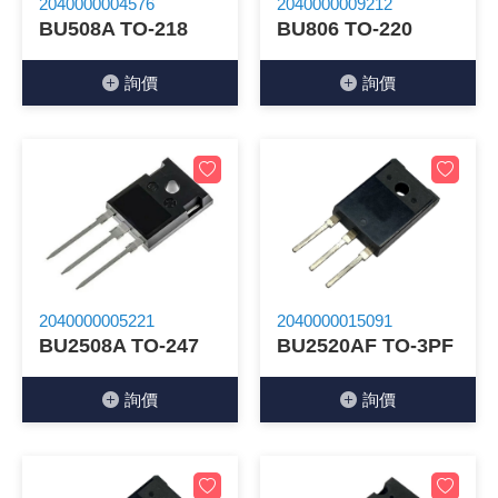
2040000004576
2040000009212
BU508A TO-218
BU806 TO-220
《27》 電話用品 / 接頭 / 對講機
穩壓(稽納
吊扇開關
USB 連接
溶劑瓶
詢價
詢價
《28》 電源延長線 / 分接插座
瞬間電壓
電話琴鍵
USB連接
引線器 / 
《29》 各類線材
橋式整流
復位開關
HDMI 連
數字磅秤 
《30》 訂制品 / 福利品 / 出清品
石英振盪
滑鼠滾輪
SIM / SD
超音波清
陶瓷諧振
SATA / I
手沖床機
陶瓷濾波器 
FPC 軟
2040000005221
2040000015091
BU2508A TO-247
BU2520AF TO-3PF
詢價
詢價