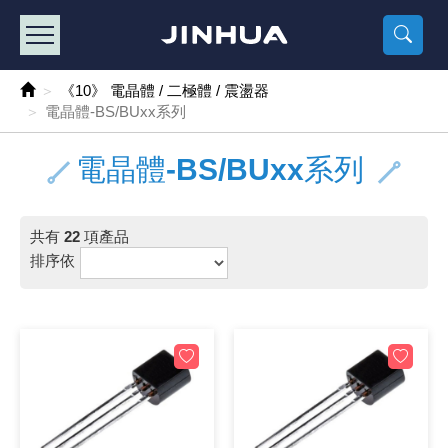
產品目錄
《2
《 
《
《 1 》 Arduino /樹莓派 /其他開發板
樹莓派、專屬配
馬達/齒輪
手機 / 平
風扇 / 
數位光纖
HDMI 傳
車用DC t
DC5V US
SMD 電阻 
電晶體-2S
燒錄器系
放大器IC
錶頭
各式保險絲
SSR 固
工業開關
2P端子線
端子台 / 
世界各國
工業用電
電池盒
烙鐵
各式鉗子
接點清潔
塑膠透明
彩色攝影機
電話插頭 /
2孔電源
2P AC電
訂制品
《10》 電晶體 / 二極體 / 震盪器
電晶體-BS/BUxx系列
《 2 》 實習套件 / 馬達 / 太陽能
Arduino
智能車/機
記憶卡 / 
風扇網
光纖接頭
HDMI / 
汽車電子
DC12V/2
電阻板 / 
電晶體-2S
IC轉接座
微控制IC
錶頭分流
磁鐵(強力、
小型PCB
近接開關/
1.0mm 
配線快速
AC 插頭 /
LED電源
電池收納
烙鐵頭/復
剝線/壓接
除塵清潔
塑膠萬用
DVR數位
電信測試
3孔電源
3P AC電
福利品
電晶體-BS/BUxx系列
《 3 》 手機 / 電腦 / 多媒體週邊
主板擴充/
電源升降
Display
風扇 調速
光纖工具
HDMI 中
大同電鍋
聖誕燈 / 
臥式碳膜
電晶體-2S
轉接板
記憶IC
各類儀錶
手機維修
汽車繼電
行程開關/
1.25mm
紮線帶 / 
開關 / 門鈴
家用USB
碳鋅電池
烙鐵週邊
剝皮工具
層膜保護劑
鋁質防水
探測器/內
電話相關
2孔電源
DC電源線
出清品
《 4 》 散熱風扇 / 散熱片(膏) / 水冷散熱器
藍芽 / WI
太陽能 /
USB 測試
散熱片
影像擷取
調光器 /
COB燈
臥式水泥
電晶體-2S
DIP IC測
邏輯IC
指針三用
歐洲夾 / 
功率繼電
洛克開關
1.27mm
熱縮套管 
DC 插頭 /
AC to A
鹼性電池
焊錫絲/錫
各式鑷子
除銹潤滑
工具包
彩色液晶
電話用線
3孔電源
實驗用線
共有
22
項產品
排序依
《 5 》 光纖網路線 / 相關工具配件
開關 / 鍵
自動化控
藍芽傳輸器
導熱貼片(
影音(光纖)
家用溫濕
植物燈
光敏電阻
電晶體-2S
訊號轉換
數字電錶 
電瓶夾/工
Omron
按鈕開關
1.5mm 
接線頭 / 
EC-5/S
AC to 
電池測試
拆焊工具
螺絲起子 /
潤滑劑
工具包+
監視系統
家用對講
中繼延長
漆包線
《 6 》 影音線 / HDMI / 耳機線 / 廣播器材
麥克風/語
聲音擴大
網路攝影
散熱膏
CATV有
定時器 / 
DC12 車
熱敏電阻
電晶體-2S
數據&通
Clamp 鉤
測試鉤
大功率繼
搖頭開關
2.0mm 
壓著端子
金屬接頭
AC to 
Ni-MH 
IC 夾 / I
各式板手
螺絲固定劑
鋁質手提
監視器用線
無線對講
動力延長
PVC電纜
《 7 》 家用 /車用電子產品、生活用品、RO配件
光電/紅外
各類 套件 
USB 週
水冷散熱
影像 / US
電視 / 
指示燈
鉑電阻測
電晶體-2N
功率偵測
溫度計 / 
測試PIN/短
磁簧繼電
輕觸開關
2.5mm 
配線標誌 
防水 / 
AC工業
無線電話
錫爐/錫爐
各式尺規 
瞬間膠/黏
塑膠手提
RG58A/
漏電保護插
電工法規
《 8 》 LED / 燈泡 / 照明設備
循跡 / 測
時鐘機芯 
網路週邊(
麥克風 /
無線電源
各式燈泡 / 
VR可變電
電晶體-C
光耦合器
低阻計 / 
焊片/焊針
通電延時
金屬開關
2.54mm
固定座 / 
軍規接頭
傳統低壓
Ni-CD 
助焊用品
調整棒
除膠劑
金屬機箱
電鍋線
PVC控制