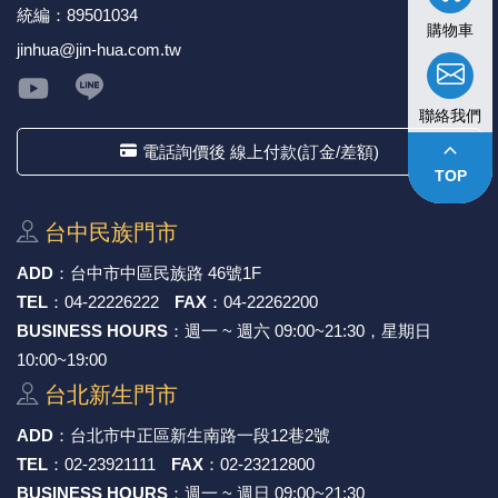
統編：89501034
購物車
jinhua@jin-hua.com.tw
聯絡我們
keyboard_arrow_up
電話詢價後 線上付款(訂金/差額)
TOP
台中⺠族⾨市
ADD
：
台中市中區⺠族路 46號1F
TEL
：
04-22226222
FAX
：
04-22262200
BUSINESS HOURS
：週一 ~ 週六 09:00~21:30，星期日
10:00~19:00
台北新⽣⾨市
ADD
：
台北市中正區新⽣南路⼀段12巷2號
TEL
：
02-23921111
FAX
：
02-23212800
BUSINESS HOURS
：週一 ~ 週日 09:00~21:30