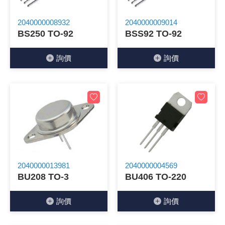
《 9 》 電阻 / 電容 / 電感
GPS/角
萬用測試儀
網路接頭 /
耳機套
來客告知
燈座 / 轉
SVR半固
電晶體-TI
類比開關
測距儀
探針
數字顯示 
微動開關
3.96mm
電纜固定
音源 插頭 /
AC to D
鋰充電電池
烙鐵清潔
刀具/研磨
環氧樹脂(固
平行電源
2040000008932
2040000009014
BS250 TO-92
BSS92 TO-92
《10》 電晶體 / 二極體 / 震盪器
壓力 / 彎
技能檢定
USB / RJ
電視壁掛架
電捲門遙
LED 控制
線繞電阻(
電晶體-IR
介面驅動/接
照度計 / 
製具固定
斷電延時
溫度開關
7.5 / 5.
護線套(環)
香蕉插頭 /
可調式直
各類電池
烙鐵架/焊
放大鏡/數
金屬亮光膏
耐熱矽膠
詢價
詢價
《11》 測試IC座 / IC轉接座 / IC燒錄器
溫度 / 溼
其他配件
DVI 相關
喇叭 / 週
有線 / 無
冷光線 / 
排阻
電晶體-IRF
檢相計
銅柱/塑膠
閃爍繼電
線上開關 
5.08mm
隔離柱 / 
S端子/RCA
AVR 交
鈕扣電池 
電木PC板
刻磨機/電
瓦斯罐
同軸電纜
《12》 積體電路IC(特殊或門市無貨可另詢)
氣體感測
STEAM 
VGA 相
耳機收納
霧化器 / 
投射燈 / 
火花消除
電晶體-IRF
轉速計 / 
支架/腳墊
繼電器插座 
磁簧開關
3.0mm Mi
夾線套 / 
喇叭 接線座
UPS 不
一次鋰電
電腦纖維
電動起子
塑鋼土
訊號傳輸
《13》 電子儀表 / 測試棒
生醫模組
RS232 
保鮮膜
感應式照
電解電容
電晶體-BC
示波器 / 
旋鈕
波段開關
EL-1.3
壓條 / 配
IC 腳座
線上濾波器
鉛酸(免加
感光電路
電動起子
其他用途
影音信號
《14》 電子零配件 / 保險絲 / 磁鐵 (強力、磁條)
電壓/霍爾
電腦訊號
生活用品
陶瓷電容
電晶體-BD
其他特殊
微調器、
指撥開關 /
1.58φ 
BNC 插頭 
突波吸收
電池轉換
麵包板 / 
電熱風槍
發燒喇叭
《15》 繼電器 / SSR / 繼電器插座
顯示 / L
D型接頭 連
RO逆滲
麥拉電容
電晶體-BS
蜂鳴器/警
滑動開關
2.0φ 空
F 插頭 / 
避雷管 /
吸煙器/吸
熱熔膠槍 /
麥克風線
2040000013981
2040000004569
BU208 TO-3
BU406 TO-220
《16》 開關 / 無熔絲開關 / 漏電斷路器
蜂鳴 / 音效
SATA 連
鉭質電容
電晶體-MJ
熱電致冷
按式開關
2.8mm 
M(UHF) 
導電銀漆筆
繞線/退線
隔離擴張
詢價
詢價
《17》 電腦連接器 / 各式連接器
訊號產生
硬碟、顯卡
積層電容
電晶體-MP
MCH高
電源切換
4.2φ 5
N 插頭 / 
瓦斯噴火
各式萬力
電話線材/