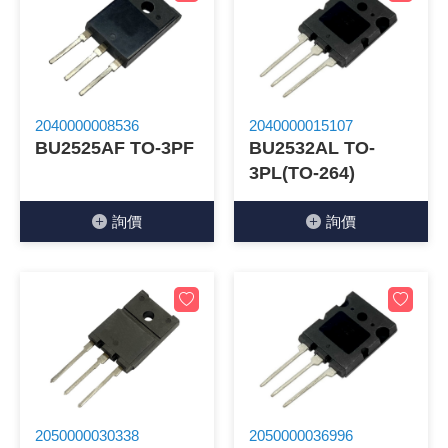
2040000008536
2040000015107
BU2525AF TO-3PF
BU2532AL TO-
3PL(TO-264)
詢價
詢價
2050000030338
2050000036996