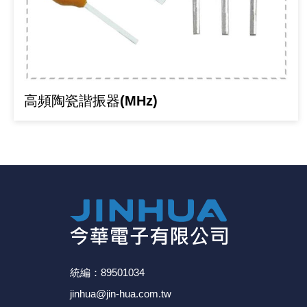
《 9 》 電阻 / 電容 / 電感
《10》 電晶體 / 二極體 / 震盪器
《11》 測試IC座 / IC轉接座 / IC燒錄器
高頻陶瓷諧振器(MHz)
《12》 積體電路IC(特殊或門市無貨可另詢)
《13》 電子儀表 / 測試棒
《14》 電子零配件 / 保險絲 / 磁鐵 (強力、磁條)
《15》 繼電器 / SSR / 繼電器插座
《16》 開關 / 無熔絲開關 / 漏電斷路器
統編：89501034
《17》 電腦連接器 / 各式連接器
jinhua@jin-hua.com.tw