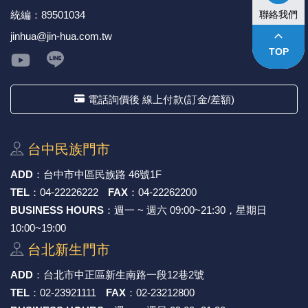
統編：89501034
聯絡我們
keyboard_arrow_up
jinhua@jin-hua.com.tw
TOP
電話詢價後 線上付款(訂金/差額)
台中⺠族⾨市
ADD
：
台中市中區⺠族路 46號1F
TEL
：
04-22226222
FAX
：
04-22262200
BUSINESS HOURS
：週一 ~ 週六 09:00~21:30，星期日
10:00~19:00
台北新⽣⾨市
ADD
：
台北市中正區新⽣南路⼀段12巷2號
TEL
：
02-23921111
FAX
：
02-23212800