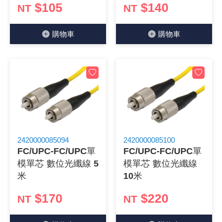
$105
$140
NT
NT
《27》 電話用品 / 接頭 / 對講機
穩壓(稽納
吊扇開關
USB 連接
溶劑瓶
購物⾞
購物⾞
《28》 電源延長線 / 分接插座
瞬間電壓
電話琴鍵
USB連接
引線器 / 
《29》 各類線材
橋式整流
復位開關
HDMI 連
數字磅秤 
《30》 訂制品 / 福利品 / 出清品
石英振盪
滑鼠滾輪
SIM / SD
超音波清
陶瓷諧振
SATA / I
手沖床機
陶瓷濾波器 
FPC 軟
2420000085094
2420000085100
FC/UPC-FC/UPC單
FC/UPC-FC/UPC單
模單芯 數位光纖線 5
模單芯 數位光纖線
米
10米
$170
$220
NT
NT