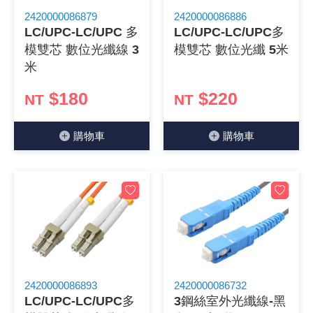
2420000086879
2420000086886
《 9 》 電阻 / 電容 / 電感
GPS/角
萬用測試儀
網路接頭 /
耳機套
來客告知
燈座 / 轉
SVR半固
電晶體-TI
類比開關
測距儀
探針
數字顯示 
微動開關
3.96mm
電纜固定
音源 插頭 /
AC to D
鋰充電電池
烙鐵清潔
刀具/研磨
環氧樹脂(固
平行電源
LC/UPC-LC/UPC 多
LC/UPC-LC/UPC多
模雙芯 數位光纖線 3
模雙芯 數位光纖 5米
《10》 電晶體 / 二極體 / 震盪器
壓力 / 彎
技能檢定
USB / RJ
電視壁掛架
電捲門遙
LED 控制
線繞電阻(
電晶體-IR
介面驅動/接
照度計 / 
製具固定
斷電延時
溫度開關
7.5 / 5.
護線套(環)
香蕉插頭 /
可調式直
各類電池
烙鐵架/焊
放大鏡/數
金屬亮光膏
耐熱矽膠
米
《11》 測試IC座 / IC轉接座 / IC燒錄器
溫度 / 溼
其他配件
DVI 相關
喇叭 / 週
有線 / 無
冷光線 / 
排阻
電晶體-IRF
檢相計
銅柱/塑膠
閃爍繼電
線上開關 
5.08mm
隔離柱 / 
S端子/RCA
AVR 交
鈕扣電池 
電木PC板
刻磨機/電
瓦斯罐
同軸電纜
$180
$220
NT
NT
《12》 積體電路IC(特殊或門市無貨可另詢)
氣體感測
STEAM 
VGA 相
耳機收納
霧化器 / 
投射燈 / 
火花消除
電晶體-IRF
轉速計 / 
支架/腳墊
繼電器插座 
磁簧開關
3.0mm Mi
夾線套 / 
喇叭 接線座
UPS 不
一次鋰電
電腦纖維
電動起子
塑鋼土
訊號傳輸
購物⾞
購物⾞
《13》 電子儀表 / 測試棒
生醫模組
RS232 
保鮮膜
感應式照
電解電容
電晶體-BC
示波器 / 
旋鈕
波段開關
EL-1.3
壓條 / 配
IC 腳座
線上濾波器
鉛酸(免加
感光電路
電動起子
其他用途
影音信號
《14》 電子零配件 / 保險絲 / 磁鐵 (強力、磁條)
電壓/霍爾
電腦訊號
生活用品
陶瓷電容
電晶體-BD
其他特殊
微調器、
指撥開關 /
1.58φ 
BNC 插頭 
突波吸收
電池轉換
麵包板 / 
電熱風槍
發燒喇叭
《15》 繼電器 / SSR / 繼電器插座
顯示 / L
D型接頭 連
RO逆滲
麥拉電容
電晶體-BS
蜂鳴器/警
滑動開關
2.0φ 空
F 插頭 / 
避雷管 /
吸煙器/吸
熱熔膠槍 /
麥克風線
《16》 開關 / 無熔絲開關 / 漏電斷路器
蜂鳴 / 音效
SATA 連
鉭質電容
電晶體-MJ
熱電致冷
按式開關
2.8mm 
M(UHF) 
導電銀漆筆
繞線/退線
隔離擴張
2420000086893
2420000086732
《17》 電腦連接器 / 各式連接器
訊號產生
硬碟、顯卡
積層電容
電晶體-MP
MCH高
電源切換
4.2φ 5
N 插頭 / 
瓦斯噴火
各式萬力
電話線材/
LC/UPC-LC/UPC多
3鋼絲室外光纖線-黑