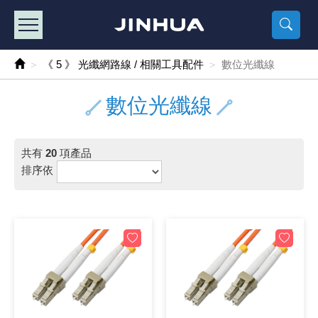
產品目錄
《2
《 
《
《 1 》 Arduino /樹莓派 /其他開發板
樹莓派、專屬配
馬達/齒輪
手機 / 平
風扇 / 
數位光纖
HDMI 傳
車用DC t
DC5V US
SMD 電阻 
電晶體-2S
燒錄器系
放大器IC
錶頭
各式保險絲
SSR 固
工業開關
2P端子線
端子台 / 
世界各國
工業用電
電池盒
烙鐵
各式鉗子
接點清潔
塑膠透明
彩色攝影機
電話插頭 /
2孔電源
2P AC電
訂制品
《 5 》 光纖網路線 / 相關工具配件
數位光纖線
《 2 》 實習套件 / 馬達 / 太陽能
Arduino
智能車/機
記憶卡 / 
風扇網
光纖接頭
HDMI / 
汽車電子
DC12V/2
電阻板 / 
電晶體-2S
IC轉接座
微控制IC
錶頭分流
磁鐵(強力、
小型PCB
近接開關/
1.0mm 
配線快速
AC 插頭 /
LED電源
電池收納
烙鐵頭/復
剝線/壓接
除塵清潔
塑膠萬用
DVR數位
電信測試
3孔電源
3P AC電
福利品
數位光纖線
《 3 》 手機 / 電腦 / 多媒體週邊
主板擴充/
電源升降
Display
風扇 調速
光纖工具
HDMI 中
大同電鍋
聖誕燈 / 
臥式碳膜
電晶體-2S
轉接板
記憶IC
各類儀錶
手機維修
汽車繼電
行程開關/
1.25mm
紮線帶 / 
開關 / 門鈴
家用USB
碳鋅電池
烙鐵週邊
剝皮工具
層膜保護劑
鋁質防水
探測器/內
電話相關
2孔電源
DC電源線
出清品
共有
20
項產品
《 4 》 散熱風扇 / 散熱片(膏) / 水冷散熱器
藍芽 / WI
太陽能 /
USB 測試
散熱片
影像擷取
調光器 /
COB燈
臥式水泥
電晶體-2S
DIP IC測
邏輯IC
指針三用
歐洲夾 / 
功率繼電
洛克開關
1.27mm
熱縮套管 
DC 插頭 /
AC to A
鹼性電池
焊錫絲/錫
各式鑷子
除銹潤滑
工具包
彩色液晶
電話用線
3孔電源
實驗用線
排序依
《 5 》 光纖網路線 / 相關工具配件
開關 / 鍵
自動化控
藍芽傳輸器
導熱貼片(
影音(光纖)
家用溫濕
植物燈
光敏電阻
電晶體-2S
訊號轉換
數字電錶 
電瓶夾/工
Omron
按鈕開關
1.5mm 
接線頭 / 
EC-5/S
AC to 
電池測試
拆焊工具
螺絲起子 /
潤滑劑
工具包+
監視系統
家用對講
中繼延長
漆包線
《 6 》 影音線 / HDMI / 耳機線 / 廣播器材
麥克風/語
聲音擴大
網路攝影
散熱膏
CATV有
定時器 / 
DC12 車
熱敏電阻
電晶體-2S
數據&通
Clamp 鉤
測試鉤
大功率繼
搖頭開關
2.0mm 
壓著端子
金屬接頭
AC to 
Ni-MH 
IC 夾 / I
各式板手
螺絲固定劑
鋁質手提
監視器用線
無線對講
動力延長
PVC電纜
《 7 》 家用 /車用電子產品、生活用品、RO配件
光電/紅外
各類 套件 
USB 週
水冷散熱
影像 / US
電視 / 
指示燈
鉑電阻測
電晶體-2N
功率偵測
溫度計 / 
測試PIN/短
磁簧繼電
輕觸開關
2.5mm 
配線標誌 
防水 / 
AC工業
無線電話
錫爐/錫爐
各式尺規 
瞬間膠/黏
塑膠手提
RG58A/
漏電保護插
電工法規
《 8 》 LED / 燈泡 / 照明設備
循跡 / 測
時鐘機芯 
網路週邊(
麥克風 /
無線電源
各式燈泡 / 
VR可變電
電晶體-C
光耦合器
低阻計 / 
焊片/焊針
通電延時
金屬開關
2.54mm
固定座 / 
軍規接頭
傳統低壓
Ni-CD 
助焊用品
調整棒
除膠劑
金屬機箱
電鍋線
PVC控制