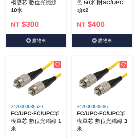
模雙芯 數位光纖線
色 50米 附SC/UPC
《18》 端子台 / 配線器材類
光耦合/繼
電腦電源
金屬皮膜
電晶體-
絕緣粒/電
斷電保護
6.3φ 2
TNC 插頭 
支架/電路
鎚子/刷子
壓接用排線
10米
頭x2
$300
$400
NT
NT
《19》 插頭 / 插座
馬達控制模
介面卡 / 
金電容(法
其他規格電
雲母片 / 
動力押扣
安德森接頭
PAL/FM
蝕刻設備
封口機
《20》 變壓器/ 電源轉換 / 電源濾波
雷射模組
鍵盤 / 滑
固態電容
TRIAC 
偏光膜 / 
腳踏開關
連接器端子
SMA 插頭 
電池點焊
手機維修/
購物⾞
購物⾞
《21》 電池 / 電池收納盒 / 充電器
條碼讀取
AC啟動電容
SCR 單
AC無熔絲
壓排IC座
SMB/SSM
PCB 修
《22》 焊接工具 / PCB板
可調電容
光電晶體 
DC12~2
D型連接
MCX 插頭 
ESD防靜
《23》 手工具 / 電動工具
電阻型電
發光二極體 
鑰匙開關
G57連接
CC4/CDM
安全眼鏡/
《24》 各類噴劑 / 固定劑
工型電感
紅外線 發射
鍵盤開關
金手指連
磁棒 / 夾
2420000085520
2420000085087
FC/UPC-FC/UPC單
FC/UPC-FC/UPC單
《25》 零件盒 / 萬用盒 / 工具箱
鐵粉芯
七段顯示器 /
滾珠震動
牛角連接
迷你鋸 / 
模單芯 數位光纖線 1
模單芯 數位光纖線 3
米
米
《26》 錄影監視系統
Bead
二極體
水銀開關
DIN / mi
各式膠帶