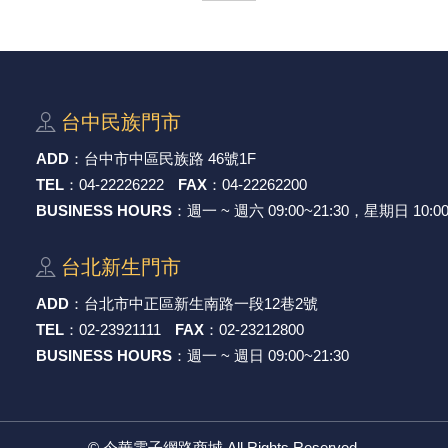
穩壓(稽納)二極體
吊扇開關
USB 連接器
溶劑瓶
瞬間電壓抑制二極管
電話琴鍵式開關/門扣開關
USB連接器帶PC板
引線器 / 穿線器
台中⺠族⾨市
橋式整流器
復位開關
HDMI 連接器
數字磅秤 / 行李秤
ADD
：
台中市中區⺠族路 46號1F
石英振盪晶體
滑鼠滾輪編碼開關
SIM / SD / TF卡 連接器
超音波清洗器
TEL
：
04-22226222
FAX
：
04-22262200
BUSINESS HOURS
：週一 ~ 週六 09:00~21:30，星期日 10:00
陶瓷諧振器
SATA / IEEE 1394 連接器
手沖床機台
台北新⽣⾨市
陶瓷濾波器 / 鑒頻器 / 陷波器
FPC 軟排線座
ADD
：
台北市中正區新⽣南路⼀段12巷2號
TEL
：
02-23921111
FAX
：
02-23212800
BUSINESS HOURS
：週一 ~ 週日 09:00~21:30
©
今華電子網路商城
All Rights Reserved.