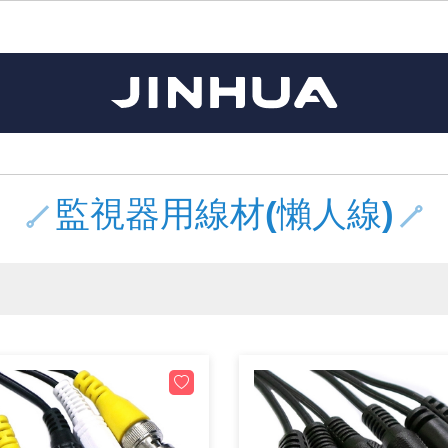
《11》 測試IC座 / IC轉接座 / IC燒錄器
《16》 開關 / 無熔絲開關 / 漏電斷路器
《 1 》 Arduino /樹莓派 /其他開發板
《20》 變壓器/ 電源轉換 / 電源濾波
《 5 》 光纖網路線 / 相關工具配件
《15》 繼電器 / SSR / 繼電器插座
《21》 電池 / 電池收納盒 / 充電器
《17》 電腦連接器 / 各式連接器
《 2 》 實習套件 / 馬達 / 太陽能
《 3 》 手機 / 電腦 / 多媒體週邊
《10》 電晶體 / 二極體 / 震盪器
《25》 零件盒 / 萬用盒 / 工具箱
《27》 電話用品 / 接頭 / 對講機
《30》 訂制品 / 福利品 / 出清品
《28》 電源延長線 / 分接插座
《 8 》 LED / 燈泡 / 照明設備
《18》 端子台 / 配線器材類
《22》 焊接工具 / PCB板
《13》 電子儀表 / 測試棒
《23》 手工具 / 電動工具
《24》 各類噴劑 / 固定劑
《 9 》 電阻 / 電容 / 電感
《26》 錄影監視系統
《19》 插頭 / 插座
《29》 各類線材
《 7 》 家用 /車用電子產品、生活用品、RO配件
《 6 》 影音線 / HDMI / 耳機線 / 廣播器材
《14》 電子零配件 / 保險絲 / 磁鐵 (強力、磁條)
《 4 》 散熱風扇 / 散熱片(膏) / 水冷散熱器
《12》 積體電路IC(特殊或門市無貨可另詢)
樹莓派、專屬配件 /Micro bit
馬達/齒輪/螺旋槳/調速器
手機 / 平板 / 電腦 相關商品
風扇 / 電腦散熱器
數位光纖線
HDMI 傳輸線 / 轉接頭
車用DC to AC電源轉換器
DC5V USB LED燈條
SMD 電阻 / 電容 / 電感 / Bead / 元件樣品本
電晶體-2SA 系列
燒錄器系列
放大器IC
錶頭
各式保險絲/保險絲座
SSR 固態繼電器
工業開關
2P端子線
端子台 / 接地銅排 / 短路片
世界各國電源轉換接頭
工業用電源供應器
電池盒
烙鐵
各式鉗子
接點清潔劑
塑膠透明零件盒
彩色攝影機 CCD
電話插頭 / 插座 / 轉接頭
2孔電源延長線
2P AC電源線
訂制品
Arduino 相容開發板
智能車/機械臂
記憶卡 / 隨身碟
風扇網
光纖接頭
HDMI / DVI 分配器 切換器
汽車電子周邊商品
DC12V/24V LED燈條 / 配件
電阻板 / 電容板
電晶體-2SB 系列
IC轉接座
微控制IC
錶頭分流器
磁鐵(強力、磁條) / 電磁閥
小型PCB繼電器
近接開關/光電開關
1.0mm 連接器
配線快速接頭
AC 插頭 / 插座 / 轉接頭
LED電源供應器
電池收納盒
烙鐵頭/復活膏
剝線/壓接工具
除塵清潔劑
塑膠萬用盒
DVR數位監視主機
電信測試用品
3孔電源延長線
3P AC電源線
福利品
主板擴充/電位轉換/時鐘模組
電源升降壓模組
DisplayPort 相關商品
風扇 調速器 / 周邊商品
光纖工具
HDMI 中繼 / 影音分離器
大同電鍋維修零件
聖誕燈 / 節慶燈
臥式碳膜電阻
電晶體-2SC 系列
轉接板
記憶IC
各類儀錶測試棒
手機維修用零件
汽車繼電器
行程開關/限動開關
1.25mm 連接器
紮線帶 / 捲束帶 / 魔帶 / 綁線帶
開關 / 門鈴 / AC插座 面板
家用USB手機充電器
碳鋅電池
烙鐵週邊配件
剝皮工具
層膜保護劑 / 絕緣膏
鋁質防水萬用盒
探測器/內視鏡
電話相關用品
2孔電源分接插座
DC電源線
出清品
監視器用線材(懶人線)
藍芽 / WIFI / RF通訊 模組
太陽能 / 風力發電 週邊
USB 測試器
散熱片
影像擷取器
調光器 / 電子控制開關
COB燈
臥式水泥電阻
電晶體-2SD 系列
DIP IC測試座
邏輯IC
指針三用電錶
歐洲夾 / 鱷魚夾 / 鱷魚夾線
功率繼電器
洛克開關
1.27mm 連接器/排針
熱縮套管 / 絕緣套管
DC 插頭 / 插座 / 轉接頭
AC to AC 電源模組
鹼性電池
焊錫絲/錫條/錫珠
各式鑷子
除銹潤滑劑
工具包
彩色液晶螢幕
電話用線
3孔電源分接插座
實驗用線材
開關 / 鍵盤 模組
自動化控制模組
藍芽傳輸器、多媒體 / 音效卡
導熱貼片(散熱貼片)
影音(光纖)訊號轉換線 / 器
家用溫濕度計
植物燈
光敏電阻
電晶體-2SJ 系列
訊號轉換/控制積體電路
數字電錶 / 電容錶
電瓶夾/工作夾
Omron功率繼電器
按鈕開關
1.5mm 連接器
接線頭 / 接線夾
EC-5/SAE接頭 周邊商品
AC to AC 單向變壓器
電池測試器
拆焊工具
螺絲起子 / 起子組 / 充消磁器
潤滑劑
工具包+工具
監視系統周邊商品
家用對講機
中繼延長線
漆包線
麥克風/語音辨識
聲音擴大器模組
網路攝影機
散熱膏
CATV有線電視分配器
定時器 / 計時器 / 計步器
DC12 車用LED燈
熱敏電阻
電晶體-2SK 系列
數據&通信積體電路
Clamp 鉤錶
測試鉤
大功率繼電器
搖頭開關
2.0mm 連接器/排針
壓著端子
金屬接頭
AC to AC 雙向變壓器
Ni-MH 鎳氫充電電池
IC 夾 / IC 整腳器
各式板手
螺絲固定劑 / 急救膏
鋁質手提工具箱
監視器用線材(懶人線)
無線對講機配件
動力延長線
PVC電纜線/絕緣電子線
光電/紅外線/感測 模組
各類 套件 / LED燈光套件
USB 週邊相關商品
水冷散熱器及週邊
影像 / USB / 音源線材
電視 / 冷氣遙控器
指示燈
鉑電阻測溫體
電晶體-2N 系列
功率偵測積體電路
溫度計 / 溫溼度計 / 控制器
測試PIN/短路PIN(JUMP)
磁簧繼電器
輕觸開關
2.5mm 連接器
配線標誌 / 標誌銘牌
防水 / 無防水 公母連接器
AC工業用自耦升降壓變壓器
無線電話充電電池
錫爐/錫爐工具
各式尺規 / 水平儀
瞬間膠/黏著劑/針頭
塑膠手提工具箱
RG58A/U傳輸線
漏電保護插座 / 插座防塵蓋
電工法規配線線材
循跡 / 測距模組
時鐘機芯 / 時鐘套件
網路週邊(有線/無線)
麥克風 / 週邊商品
無線電源遙控器
各式燈泡 / 燈管(鹵素 / LED)
VR可變電阻
電晶體-CS 系列
光耦合器積體電路
低阻計 / 高阻計
焊片/焊針
通電延時繼電器
金屬開關
2.54mm 連接器/排針
固定座 / 固定鈕 / 固定夾
軍規接頭
傳統低壓變壓器
Ni-CD 鎳鎘充電電池
助焊用品
調整棒
除膠劑
金屬機箱
電鍋線
PVC控制電纜線