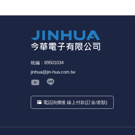
《27》 電話用品 / 接頭 / 對講機
《28》 電源延長線 / 分接插座
《29》 各類線材
《30》 訂制品 / 福利品 / 出清品
統編：89501034
jinhua@jin-hua.com.tw
電話詢價後 線上付款(訂金/差額)