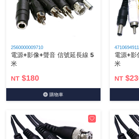
《 9 》 電阻 / 電容 / 電感
《10》 電晶體 / 二極體 / 震盪器
《11》 測試IC座 / IC轉接座 / IC燒錄器
2560000009710
4710694911
電源+影像+聲音 信號延長線 5
電源+影
《12》 積體電路IC(特殊或門市無貨可另詢)
米
米
《13》 電子儀表 / 測試棒
$180
$23
NT
NT
《14》 電子零配件 / 保險絲 / 磁鐵 (強力、磁條)
購物⾞
《15》 繼電器 / SSR / 繼電器插座
《16》 開關 / 無熔絲開關 / 漏電斷路器
《17》 電腦連接器 / 各式連接器