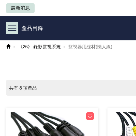
產品目錄
最新消息
《 1 》 Arduino /樹莓派 /其他開發板
產品目錄
《 2 》 實習套件 / 馬達 / 太陽能
《26》 錄影監視系統
監視器用線材(懶人線)
《 3 》 手機 / 電腦 / 多媒體週邊
《 4 》 散熱風扇 / 散熱片(膏) / 水冷散熱器
《 5 》 光纖網路線 / 相關工具配件
共有
8
項產品
《 6 》 影音線 / HDMI / 耳機線 / 廣播器材
《 7 》 家用 /車用電子產品、生活用品、RO配件
《 8 》 LED / 燈泡 / 照明設備