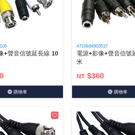
GPS/角度/速度/高度模組
萬用測試儀 / 示波器
網路接頭 / 面板 / 護套
耳機套
來客告知器/警報器相關商品
燈座 / 轉換座
SVR半固定可調電阻
電晶體-TIP 系列
類比開關&多工選擇積體電路
測距儀
探針
數字顯示 循環/延時繼電器
微動開關
3.96mm 連接器
電纜固定頭
音源 插頭 / 插座 / 轉接頭 / 面板
AC to DC 變壓器 / 配件
鋰充電電池 / 模組
烙鐵清潔用品
刀具/研磨工具
環氧樹脂(固化劑) / UV固化劑
平行電源線
壓力 / 彎曲模組
技能檢定套件
USB / RJ45 / RS232 切換器
電視壁掛架 / 喇叭架
電捲門遙控器
LED 控制器 / 調光器
線繞電阻(瓷管電阻)(可訂製)
電晶體-IRF 系列
介面驅動/接收 IC
照度計 / 噪音計
製具固定扣
斷電延時繼電器
溫度開關
7.5 / 5.0mm 連接器
護線套(環) / 扣式塞頭 / 電源線扣
香蕉插頭 / 插座 / 博士端子
可調式直流電源供應器
各類電池充電器
烙鐵架/焊錫架
放大鏡/數位顯微鏡
金屬亮光膏/劑
耐熱矽膠電線
溫度 / 溼度 / 液體模組
其他配件
DVI 相關商品
喇叭 / 週邊商品
有線 / 無線門鈴
冷光線 / 驅動器
排阻
電晶體-IRFD/IRFR/IRFS
檢相計
銅柱/塑膠柱/螺絲/墊片/O型圈
閃爍繼電器
線上開關 / 排風扇開關
5.08mm 大4P連接器
隔離柱 / 鉚釘
S端子/RCA 插頭 / 插座 / 轉接頭
AVR 交流穩壓器
鈕扣電池 / 助聽器電池
電木PC板
刻磨機/電鑽/鑽頭
瓦斯罐
同軸電纜線
105
4710694903537
像+聲音信號延長線 10
電源+影像+聲音信號延
氣體感測模組
STEAM 科學實驗
VGA 相關商品
耳機收納
霧化器 / 霧化片
投射燈 / 工作燈 / 軌道燈
火花消除器
電晶體-IRFP/IRFU/IRFZ
轉速計 / 風速計
支架/腳墊
繼電器插座 / 配件 / 工具
磁簧開關
3.0mm Mini Fit連接器
夾線套 / 扭線環
喇叭 接線座 / 戰車座
UPS 不斷電系統
一次鋰電池
電腦纖維萬用板
電動起子
塑鋼土
訊號傳輸電纜線
米
生醫模組
RS232 相關商品
保鮮膜
感應式照明相關商品
電解電容
電晶體-BC/雙極BJT 系列
示波器 / 熱像儀
旋鈕
波段開關
EL-1.3空中接頭連接器
壓條 / 配線槽 / 線槽剪刀
IC 腳座
線上濾波器 / 電源濾波器
鉛酸(免加水)充電電池
感光電路板
電動起子頭
其他用途噴劑
影音信號線
0
$360
NT
電壓/霍爾電流模組
電腦訊號轉換器
生活用品
陶瓷電容
電晶體-BD/BDT/BF 系列
其他特殊儀錶
微調器、刻度盤
指撥開關 / BCD / 編碼器
1.58φ 空中接頭連接器
BNC 插頭 / 插座 / 轉接頭
突波吸收器
電池轉換套筒
麵包板 / 跳線盒 / 供電電源板
電熱風槍
發燒喇叭線
購物⾞
購物⾞
顯示 / LED燈 模組
D型接頭 連接線 / 轉接頭
RO逆滲透週邊配件
麥拉電容
電晶體-BS/BUxx系列
蜂鳴器/警報器
滑動開關
2.0φ 空中接頭連接器
F 插頭 / 插座 / 轉接頭
避雷管 / 陶瓷氣體放電管
吸煙器/吸煙儀
熱熔膠槍 / 膠條
麥克風線
蜂鳴 / 音效 / MP3 模組
SATA 連接線 / 轉接頭
鉭質電容
電晶體-MJ/MJE/MJH 系列
熱電致冷晶片
按式開關
2.8mm 車用連接器
M(UHF) 插頭 / 插座 / 轉接頭
導電銀漆筆/膠/貼片/飛線補點焊片
繞線/退線筆
隔離擴張網
訊號產生模組
硬碟、顯卡支撐架 / 外接盒 / 軟碟機
積層電容
電晶體-MPSA 系列
MCH高溫陶瓷加熱片
電源切換開關
4.2φ 5016空中接頭連接器
N 插頭 / 插座 / 轉接頭
瓦斯噴火槍
各式萬力夾
電話線材/跳線