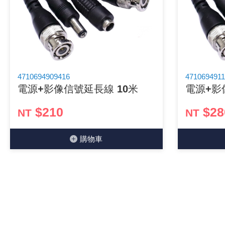
《18》 端子台 / 配線器材類
《19》 插頭 / 插座
《20》 變壓器/ 電源轉換 / 電源濾波
4710694909416
4710694911
電源+影像信號延長線 10米
電源+影
《21》 電池 / 電池收納盒 / 充電器
$210
$28
NT
NT
《22》 焊接工具 / PCB板
購物⾞
《23》 手工具 / 電動工具
《24》 各類噴劑 / 固定劑
《25》 零件盒 / 萬用盒 / 工具箱
《26》 錄影監視系統