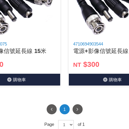
光耦合/繼電器/MOS觸發開關 模組
電腦電源供應器/相關配件
金屬皮膜電容
電晶體-電磁爐晶體系列
絕緣粒/電晶體插座
斷電保護開關
6.3φ 250汽車連接器
TNC 插頭 / 插座 / 轉接頭
支架/電路板夾具/BGA萬用鋼網
鎚子/刷子
壓接用排線 / 軟排線
馬達控制模組(不含馬達)
介面卡 / 擴充卡
金電容(法拉電容)
其他規格電晶體TR
雲母片 / 矽膠片
動力押扣開關
安德森接頭 / 航空連接器
PAL/FME 轉接頭
蝕刻設備
封口機
雷射模組
鍵盤 / 滑鼠 / 電腦週邊
固態電容
TRIAC 雙向閘流體
偏光膜 / 反射片
腳踏開關
連接器端子退PIN器
SMA 插頭 / 插座 / 轉接頭 / 線材
電池點焊配件
手機維修/鐘錶工具
075
4710694903544
像信號延長線 15米
電源+影像信號延長線 
條碼讀取機
AC啟動電容 / 運轉電容 / MKP(薄膜)電容
SCR 單向直流閘流體
AC無熔絲開關 / 漏電斷路器 / 電磁接觸器
壓排IC座
SMB/SSMB/SMC 插頭 / 插座 / 轉接頭
PCB 修護工具
0
$300
NT
可調電容
光電晶體 / 光電開關
DC12~24V 點火過載保護開關
D型連接器
MCX 插頭 / 插座 / 轉接頭
ESD防靜電週邊
購物⾞
購物⾞
電阻型電感
發光二極體 (LED) / 配件
鑰匙開關
G57連接器
CC4/CDMA 插頭 / 插座
安全眼鏡/指套
工型電感
紅外線 發射/接收 LED
鍵盤開關
金手指連接器
磁棒 / 夾棒
鐵粉芯
七段顯示器 / 點矩陣 / LED Bar
滾珠震動開關
牛角連接器
迷你鋸 / 絲鋸架
1
Bead
二極體
水銀開關
DIN / mini DIN 連接器
各式膠帶
Page
of 1