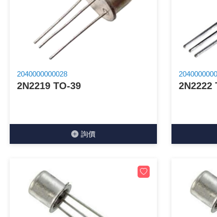
《 9 》 電阻 / 電容 / 電感
《10》 電晶體 / 二極體 / 震盪器
《11》 測試IC座 / IC轉接座 / IC燒錄器
2040000000028
204000000
2N2219 TO-39
2N2222 
《12》 積體電路IC(特殊或門市無貨可另詢)
《13》 電子儀表 / 測試棒
《14》 電子零配件 / 保險絲 / 磁鐵 (強力、磁條)
詢價
《15》 繼電器 / SSR / 繼電器插座
《16》 開關 / 無熔絲開關 / 漏電斷路器
《17》 電腦連接器 / 各式連接器