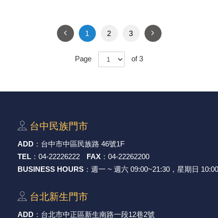
1
2
3
Page
of 3
台中⺠族⾨市
ADD
：
台中市中區⺠族路 46號1F
TEL
：
04-22226222
FAX
：
04-22262200
BUSINESS HOURS
：週一 ~ 週六 09:00~21:30，星期日 10:00
台北新⽣⾨市
ADD
：
台北市中正區新⽣南路⼀段12巷2號