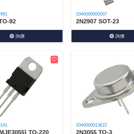
穩壓(稽納)二極體
吊扇開關
USB 連接器
溶劑瓶
9991
2040000000097
TO-92
2N2907 SOT-23
瞬間電壓抑制二極管
電話琴鍵式開關/門扣開關
USB連接器帶PC板
引線器 / 穿線器
詢價
詢價
橋式整流器
復位開關
HDMI 連接器
數字磅秤 / 行李秤
石英振盪晶體
滑鼠滾輪編碼開關
SIM / SD / TF卡 連接器
超音波清洗器
陶瓷諧振器
SATA / IEEE 1394 連接器
手沖床機台
陶瓷濾波器 / 鑒頻器 / 陷波器
FPC 軟排線座
0141
2040000013622
MJE3055) TO-220
2N3055 TO-3