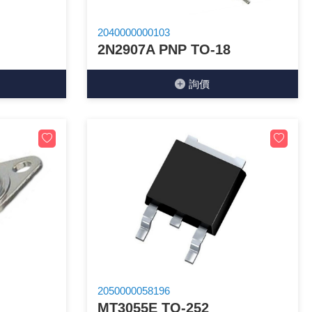
2040000000103
2N2907A PNP TO-18
詢價
2050000058196
MT3055E TO-252