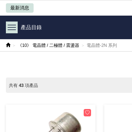
產品目錄
最新消息
《 1 》 Arduino /樹莓派 /其他開發板
產品目錄
《 2 》 實習套件 / 馬達 / 太陽能
《10》 電晶體 / 二極體 / 震盪器
電晶體-2N 系列
《 3 》 手機 / 電腦 / 多媒體週邊
《 4 》 散熱風扇 / 散熱片(膏) / 水冷散熱器
《 5 》 光纖網路線 / 相關工具配件
共有
43
項產品
《 6 》 影音線 / HDMI / 耳機線 / 廣播器材
《 7 》 家用 /車用電子產品、生活用品、RO配件
《 8 》 LED / 燈泡 / 照明設備