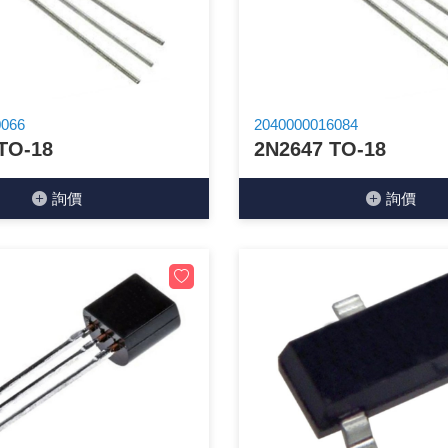
光耦合/繼電器/MOS觸發開關 模組
電腦電源供應器/相關配件
金屬皮膜電容
電晶體-電磁爐晶體系列
絕緣粒/電晶體插座
斷電保護開關
6.3φ 250汽車連接器
TNC 插頭 / 插座 / 轉接頭
支架/電路板夾具/BGA萬用鋼網
鎚子/刷子
壓接用排線 / 軟排線
馬達控制模組(不含馬達)
介面卡 / 擴充卡
金電容(法拉電容)
其他規格電晶體TR
雲母片 / 矽膠片
動力押扣開關
安德森接頭 / 航空連接器
PAL/FME 轉接頭
蝕刻設備
封口機
0066
2040000016084
雷射模組
鍵盤 / 滑鼠 / 電腦週邊
固態電容
TRIAC 雙向閘流體
偏光膜 / 反射片
腳踏開關
連接器端子退PIN器
SMA 插頭 / 插座 / 轉接頭 / 線材
電池點焊配件
手機維修/鐘錶工具
TO-18
2N2647 TO-18
條碼讀取機
AC啟動電容 / 運轉電容 / MKP(薄膜)電容
SCR 單向直流閘流體
AC無熔絲開關 / 漏電斷路器 / 電磁接觸器
壓排IC座
SMB/SSMB/SMC 插頭 / 插座 / 轉接頭
PCB 修護工具
詢價
詢價
可調電容
光電晶體 / 光電開關
DC12~24V 點火過載保護開關
D型連接器
MCX 插頭 / 插座 / 轉接頭
ESD防靜電週邊
電阻型電感
發光二極體 (LED) / 配件
鑰匙開關
G57連接器
CC4/CDMA 插頭 / 插座
安全眼鏡/指套
工型電感
紅外線 發射/接收 LED
鍵盤開關
金手指連接器
磁棒 / 夾棒
鐵粉芯
七段顯示器 / 點矩陣 / LED Bar
滾珠震動開關
牛角連接器
迷你鋸 / 絲鋸架
Bead
二極體
水銀開關
DIN / mini DIN 連接器
各式膠帶