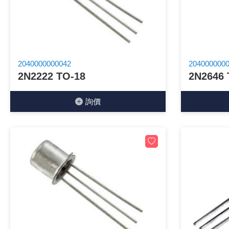
《18》 端子台 / 配線器材類
《19》 插頭 / 插座
2040000000042
204000000
《20》 變壓器/ 電源轉換 / 電源濾波
2N2222 TO-18
2N2646 
《21》 電池 / 電池收納盒 / 充電器
詢價
《22》 焊接工具 / PCB板
《23》 手工具 / 電動工具
《24》 各類噴劑 / 固定劑
《25》 零件盒 / 萬用盒 / 工具箱
《26》 錄影監視系統