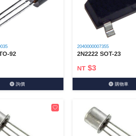
GPS/角度/速度/高度模組
萬用測試儀 / 示波器
網路接頭 / 面板 / 護套
耳機套
來客告知器/警報器相關商品
燈座 / 轉換座
SVR半固定可調電阻
電晶體-TIP 系列
類比開關&多工選擇積體電路
測距儀
探針
數字顯示 循環/延時繼電器
微動開關
3.96mm 連接器
電纜固定頭
音源 插頭 / 插座 / 轉接頭 / 面板
AC to DC 變壓器 / 配件
鋰充電電池 / 模組
烙鐵清潔用品
刀具/研磨工具
環氧樹脂(固化劑) / UV固化劑
平行電源線
壓力 / 彎曲模組
技能檢定套件
USB / RJ45 / RS232 切換器
電視壁掛架 / 喇叭架
電捲門遙控器
LED 控制器 / 調光器
線繞電阻(瓷管電阻)(可訂製)
電晶體-IRF 系列
介面驅動/接收 IC
照度計 / 噪音計
製具固定扣
斷電延時繼電器
溫度開關
7.5 / 5.0mm 連接器
護線套(環) / 扣式塞頭 / 電源線扣
香蕉插頭 / 插座 / 博士端子
可調式直流電源供應器
各類電池充電器
烙鐵架/焊錫架
放大鏡/數位顯微鏡
金屬亮光膏/劑
耐熱矽膠電線
溫度 / 溼度 / 液體模組
其他配件
DVI 相關商品
喇叭 / 週邊商品
有線 / 無線門鈴
冷光線 / 驅動器
排阻
電晶體-IRFD/IRFR/IRFS
檢相計
銅柱/塑膠柱/螺絲/墊片/O型圈
閃爍繼電器
線上開關 / 排風扇開關
5.08mm 大4P連接器
隔離柱 / 鉚釘
S端子/RCA 插頭 / 插座 / 轉接頭
AVR 交流穩壓器
鈕扣電池 / 助聽器電池
電木PC板
刻磨機/電鑽/鑽頭
瓦斯罐
同軸電纜線
0035
2040000007355
TO-92
2N2222 SOT-23
氣體感測模組
STEAM 科學實驗
VGA 相關商品
耳機收納
霧化器 / 霧化片
投射燈 / 工作燈 / 軌道燈
火花消除器
電晶體-IRFP/IRFU/IRFZ
轉速計 / 風速計
支架/腳墊
繼電器插座 / 配件 / 工具
磁簧開關
3.0mm Mini Fit連接器
夾線套 / 扭線環
喇叭 接線座 / 戰車座
UPS 不斷電系統
一次鋰電池
電腦纖維萬用板
電動起子
塑鋼土
訊號傳輸電纜線
$3
NT
生醫模組
RS232 相關商品
保鮮膜
感應式照明相關商品
電解電容
電晶體-BC/雙極BJT 系列
示波器 / 熱像儀
旋鈕
波段開關
EL-1.3空中接頭連接器
壓條 / 配線槽 / 線槽剪刀
IC 腳座
線上濾波器 / 電源濾波器
鉛酸(免加水)充電電池
感光電路板
電動起子頭
其他用途噴劑
影音信號線
電壓/霍爾電流模組
電腦訊號轉換器
生活用品
陶瓷電容
電晶體-BD/BDT/BF 系列
其他特殊儀錶
微調器、刻度盤
指撥開關 / BCD / 編碼器
1.58φ 空中接頭連接器
BNC 插頭 / 插座 / 轉接頭
突波吸收器
電池轉換套筒
麵包板 / 跳線盒 / 供電電源板
電熱風槍
發燒喇叭線
詢價
購物⾞
顯示 / LED燈 模組
D型接頭 連接線 / 轉接頭
RO逆滲透週邊配件
麥拉電容
電晶體-BS/BUxx系列
蜂鳴器/警報器
滑動開關
2.0φ 空中接頭連接器
F 插頭 / 插座 / 轉接頭
避雷管 / 陶瓷氣體放電管
吸煙器/吸煙儀
熱熔膠槍 / 膠條
麥克風線
蜂鳴 / 音效 / MP3 模組
SATA 連接線 / 轉接頭
鉭質電容
電晶體-MJ/MJE/MJH 系列
熱電致冷晶片
按式開關
2.8mm 車用連接器
M(UHF) 插頭 / 插座 / 轉接頭
導電銀漆筆/膠/貼片/飛線補點焊片
繞線/退線筆
隔離擴張網
訊號產生模組
硬碟、顯卡支撐架 / 外接盒 / 軟碟機
積層電容
電晶體-MPSA 系列
MCH高溫陶瓷加熱片
電源切換開關
4.2φ 5016空中接頭連接器
N 插頭 / 插座 / 轉接頭
瓦斯噴火槍
各式萬力夾
電話線材/跳線