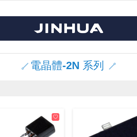
《11》 測試IC座 / IC轉接座 / IC燒錄器
《16》 開關 / 無熔絲開關 / 漏電斷路器
《 1 》 Arduino /樹莓派 /其他開發板
《20》 變壓器/ 電源轉換 / 電源濾波
《 5 》 光纖網路線 / 相關工具配件
《15》 繼電器 / SSR / 繼電器插座
《21》 電池 / 電池收納盒 / 充電器
《17》 電腦連接器 / 各式連接器
《 2 》 實習套件 / 馬達 / 太陽能
《 3 》 手機 / 電腦 / 多媒體週邊
《10》 電晶體 / 二極體 / 震盪器
《25》 零件盒 / 萬用盒 / 工具箱
《27》 電話用品 / 接頭 / 對講機
《30》 訂制品 / 福利品 / 出清品
《28》 電源延長線 / 分接插座
《 8 》 LED / 燈泡 / 照明設備
《18》 端子台 / 配線器材類
《22》 焊接工具 / PCB板
《13》 電子儀表 / 測試棒
《23》 手工具 / 電動工具
《24》 各類噴劑 / 固定劑
《 9 》 電阻 / 電容 / 電感
《26》 錄影監視系統
《19》 插頭 / 插座
《29》 各類線材
《 7 》 家用 /車用電子產品、生活用品、RO配件
《 6 》 影音線 / HDMI / 耳機線 / 廣播器材
《14》 電子零配件 / 保險絲 / 磁鐵 (強力、磁條)
《 4 》 散熱風扇 / 散熱片(膏) / 水冷散熱器
《12》 積體電路IC(特殊或門市無貨可另詢)
樹莓派、專屬配件 /Micro bit
馬達/齒輪/螺旋槳/調速器
手機 / 平板 / 電腦 相關商品
風扇 / 電腦散熱器
數位光纖線
HDMI 傳輸線 / 轉接頭
車用DC to AC電源轉換器
DC5V USB LED燈條
SMD 電阻 / 電容 / 電感 / Bead / 元件樣品本
電晶體-2SA 系列
燒錄器系列
放大器IC
錶頭
各式保險絲/保險絲座
SSR 固態繼電器
工業開關
2P端子線
端子台 / 接地銅排 / 短路片
世界各國電源轉換接頭
工業用電源供應器
電池盒
烙鐵
各式鉗子
接點清潔劑
塑膠透明零件盒
彩色攝影機 CCD
電話插頭 / 插座 / 轉接頭
2孔電源延長線
2P AC電源線
訂制品
Arduino 相容開發板
智能車/機械臂
記憶卡 / 隨身碟
風扇網
光纖接頭
HDMI / DVI 分配器 切換器
汽車電子周邊商品
DC12V/24V LED燈條 / 配件
電阻板 / 電容板
電晶體-2SB 系列
IC轉接座
微控制IC
錶頭分流器
磁鐵(強力、磁條) / 電磁閥
小型PCB繼電器
近接開關/光電開關
1.0mm 連接器
配線快速接頭
AC 插頭 / 插座 / 轉接頭
LED電源供應器
電池收納盒
烙鐵頭/復活膏
剝線/壓接工具
除塵清潔劑
塑膠萬用盒
DVR數位監視主機
電信測試用品
3孔電源延長線
3P AC電源線
福利品
主板擴充/電位轉換/時鐘模組
電源升降壓模組
DisplayPort 相關商品
風扇 調速器 / 周邊商品
光纖工具
HDMI 中繼 / 影音分離器
大同電鍋維修零件
聖誕燈 / 節慶燈
臥式碳膜電阻
電晶體-2SC 系列
轉接板
記憶IC
各類儀錶測試棒
手機維修用零件
汽車繼電器
行程開關/限動開關
1.25mm 連接器
紮線帶 / 捲束帶 / 魔帶 / 綁線帶
開關 / 門鈴 / AC插座 面板
家用USB手機充電器
碳鋅電池
烙鐵週邊配件
剝皮工具
層膜保護劑 / 絕緣膏
鋁質防水萬用盒
探測器/內視鏡
電話相關用品
2孔電源分接插座
DC電源線
出清品
電晶體-2N 系列
藍芽 / WIFI / RF通訊 模組
太陽能 / 風力發電 週邊
USB 測試器
散熱片
影像擷取器
調光器 / 電子控制開關
COB燈
臥式水泥電阻
電晶體-2SD 系列
DIP IC測試座
邏輯IC
指針三用電錶
歐洲夾 / 鱷魚夾 / 鱷魚夾線
功率繼電器
洛克開關
1.27mm 連接器/排針
熱縮套管 / 絕緣套管
DC 插頭 / 插座 / 轉接頭
AC to AC 電源模組
鹼性電池
焊錫絲/錫條/錫珠
各式鑷子
除銹潤滑劑
工具包
彩色液晶螢幕
電話用線
3孔電源分接插座
實驗用線材
開關 / 鍵盤 模組
自動化控制模組
藍芽傳輸器、多媒體 / 音效卡
導熱貼片(散熱貼片)
影音(光纖)訊號轉換線 / 器
家用溫濕度計
植物燈
光敏電阻
電晶體-2SJ 系列
訊號轉換/控制積體電路
數字電錶 / 電容錶
電瓶夾/工作夾
Omron功率繼電器
按鈕開關
1.5mm 連接器
接線頭 / 接線夾
EC-5/SAE接頭 周邊商品
AC to AC 單向變壓器
電池測試器
拆焊工具
螺絲起子 / 起子組 / 充消磁器
潤滑劑
工具包+工具
監視系統周邊商品
家用對講機
中繼延長線
漆包線
麥克風/語音辨識
聲音擴大器模組
網路攝影機
散熱膏
CATV有線電視分配器
定時器 / 計時器 / 計步器
DC12 車用LED燈
熱敏電阻
電晶體-2SK 系列
數據&通信積體電路
Clamp 鉤錶
測試鉤
大功率繼電器
搖頭開關
2.0mm 連接器/排針
壓著端子
金屬接頭
AC to AC 雙向變壓器
Ni-MH 鎳氫充電電池
IC 夾 / IC 整腳器
各式板手
螺絲固定劑 / 急救膏
鋁質手提工具箱
監視器用線材(懶人線)
無線對講機配件
動力延長線
PVC電纜線/絕緣電子線
光電/紅外線/感測 模組
各類 套件 / LED燈光套件
USB 週邊相關商品
水冷散熱器及週邊
影像 / USB / 音源線材
電視 / 冷氣遙控器
指示燈
鉑電阻測溫體
電晶體-2N 系列
功率偵測積體電路
溫度計 / 溫溼度計 / 控制器
測試PIN/短路PIN(JUMP)
磁簧繼電器
輕觸開關
2.5mm 連接器
配線標誌 / 標誌銘牌
防水 / 無防水 公母連接器
AC工業用自耦升降壓變壓器
無線電話充電電池
錫爐/錫爐工具
各式尺規 / 水平儀
瞬間膠/黏著劑/針頭
塑膠手提工具箱
RG58A/U傳輸線
漏電保護插座 / 插座防塵蓋
電工法規配線線材
循跡 / 測距模組
時鐘機芯 / 時鐘套件
網路週邊(有線/無線)
麥克風 / 週邊商品
無線電源遙控器
各式燈泡 / 燈管(鹵素 / LED)
VR可變電阻
電晶體-CS 系列
光耦合器積體電路
低阻計 / 高阻計
焊片/焊針
通電延時繼電器
金屬開關
2.54mm 連接器/排針
固定座 / 固定鈕 / 固定夾
軍規接頭
傳統低壓變壓器
Ni-CD 鎳鎘充電電池
助焊用品
調整棒
除膠劑
金屬機箱
電鍋線
PVC控制電纜線