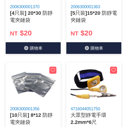
2006300001370
2006300001363
《 9 》 電阻 / 電容 / 電感
GPS/角
萬用測試儀
網路接頭 /
耳機套
來客告知
燈座 / 轉
SVR半固
電晶體-TI
類比開關
測距儀
探針
數字顯示 
微動開關
3.96mm
電纜固定
音源 插頭 /
AC to D
鋰充電電池
烙鐵清潔
刀具/研磨
環氧樹脂(固
平行電源
[4只裝] 20*30 防靜
[5只裝]15*20 防靜電
電夾鏈袋
夾鏈袋
《10》 電晶體 / 二極體 / 震盪器
壓力 / 彎
技能檢定
USB / RJ
電視壁掛架
電捲門遙
LED 控制
線繞電阻(
電晶體-IR
介面驅動/接
照度計 / 
製具固定
斷電延時
溫度開關
7.5 / 5.
護線套(環)
香蕉插頭 /
可調式直
各類電池
烙鐵架/焊
放大鏡/數
金屬亮光膏
耐熱矽膠
$20
$20
NT
NT
《11》 測試IC座 / IC轉接座 / IC燒錄器
溫度 / 溼
其他配件
DVI 相關
喇叭 / 週
有線 / 無
冷光線 / 
排阻
電晶體-IRF
檢相計
銅柱/塑膠
閃爍繼電
線上開關 
5.08mm
隔離柱 / 
S端子/RCA
AVR 交
鈕扣電池 
電木PC板
刻磨機/電
瓦斯罐
同軸電纜
購物⾞
購物⾞
《12》 積體電路IC(特殊或門市無貨可另詢)
氣體感測
STEAM 
VGA 相
耳機收納
霧化器 / 
投射燈 / 
火花消除
電晶體-IRF
轉速計 / 
支架/腳墊
繼電器插座 
磁簧開關
3.0mm Mi
夾線套 / 
喇叭 接線座
UPS 不
一次鋰電
電腦纖維
電動起子
塑鋼土
訊號傳輸
《13》 電子儀表 / 測試棒
生醫模組
RS232 
保鮮膜
感應式照
電解電容
電晶體-BC
示波器 / 
旋鈕
波段開關
EL-1.3
壓條 / 配
IC 腳座
線上濾波器
鉛酸(免加
感光電路
電動起子
其他用途
影音信號
《14》 電子零配件 / 保險絲 / 磁鐵 (強力、磁條)
電壓/霍爾
電腦訊號
生活用品
陶瓷電容
電晶體-BD
其他特殊
微調器、
指撥開關 /
1.58φ 
BNC 插頭 
突波吸收
電池轉換
麵包板 / 
電熱風槍
發燒喇叭
《15》 繼電器 / SSR / 繼電器插座
顯示 / L
D型接頭 連
RO逆滲
麥拉電容
電晶體-BS
蜂鳴器/警
滑動開關
2.0φ 空
F 插頭 / 
避雷管 /
吸煙器/吸
熱熔膠槍 /
麥克風線
《16》 開關 / 無熔絲開關 / 漏電斷路器
蜂鳴 / 音效
SATA 連
鉭質電容
電晶體-MJ
熱電致冷
按式開關
2.8mm 
M(UHF) 
導電銀漆筆
繞線/退線
隔離擴張
2006300001356
4716044051750
[10只裝] 8*12 防靜
大眾型靜電手環
《17》 電腦連接器 / 各式連接器
訊號產生
硬碟、顯卡
積層電容
電晶體-MP
MCH高
電源切換
4.2φ 5
N 插頭 / 
瓦斯噴火
各式萬力
電話線材/
電夾鏈袋
2.2mm*6尺