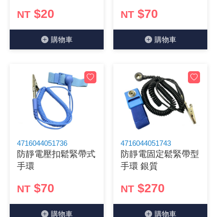
$20
$70
NT
NT
《18》 端子台 / 配線器材類
光耦合/繼
電腦電源
金屬皮膜
電晶體-
絕緣粒/電
斷電保護
6.3φ 2
TNC 插頭 
支架/電路
鎚子/刷子
壓接用排線
《19》 插頭 / 插座
馬達控制模
介面卡 / 
金電容(法
其他規格電
雲母片 / 
動力押扣
安德森接頭
PAL/FM
蝕刻設備
封口機
購物⾞
購物⾞
《20》 變壓器/ 電源轉換 / 電源濾波
雷射模組
鍵盤 / 滑
固態電容
TRIAC 
偏光膜 / 
腳踏開關
連接器端子
SMA 插頭 
電池點焊
手機維修/
《21》 電池 / 電池收納盒 / 充電器
條碼讀取
AC啟動電容
SCR 單
AC無熔絲
壓排IC座
SMB/SSM
PCB 修
《22》 焊接工具 / PCB板
可調電容
光電晶體 
DC12~2
D型連接
MCX 插頭 
ESD防靜
《23》 手工具 / 電動工具
電阻型電
發光二極體 
鑰匙開關
G57連接
CC4/CDM
安全眼鏡/
4716044051736
4716044051743
防靜電壓扣鬆緊帶式
防靜電固定鬆緊帶型
《24》 各類噴劑 / 固定劑
工型電感
紅外線 發射
鍵盤開關
金手指連
磁棒 / 夾
手環
手環 銀質
《25》 零件盒 / 萬用盒 / 工具箱
鐵粉芯
七段顯示器 /
滾珠震動
牛角連接
迷你鋸 / 
$70
$270
NT
NT
《26》 錄影監視系統
Bead
二極體
水銀開關
DIN / mi
各式膠帶
購物⾞
購物⾞