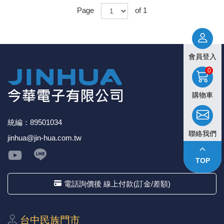
Page
of 1
會員登入
0
購物車
統編：89501034
聯絡我們
jinhua@jin-hua.com.tw
keyboard_arrow_up
TOP
電話詢價後 線上付款(訂金/差額)
台中⺠族⾨市