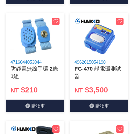
《27》 電話用品 / 接頭 / 對講機
穩壓(稽納
吊扇開關
USB 連接
溶劑瓶
《28》 電源延長線 / 分接插座
瞬間電壓
電話琴鍵
USB連接
引線器 / 
《29》 各類線材
橋式整流
復位開關
HDMI 連
數字磅秤 
《30》 訂制品 / 福利品 / 出清品
石英振盪
滑鼠滾輪
SIM / SD
超音波清
4716044053044
4962615054198
防靜電無線手環 2條
FG-470 靜電環測試
陶瓷諧振
SATA / I
手沖床機
1組
器
陶瓷濾波器 
FPC 軟
$210
$3,500
NT
NT
購物⾞
購物⾞