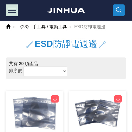
產品目錄
《2
《 
《
《 1 》 Arduino /樹莓派 /其他開發板
樹莓派、專屬配
馬達/齒輪
手機 / 平
風扇 / 
數位光纖
HDMI 傳
車用DC t
DC5V US
SMD 電阻 
電晶體-2S
燒錄器系
放大器IC
錶頭
各式保險絲
SSR 固
工業開關
2P端子線
端子台 / 
世界各國
工業用電
電池盒
烙鐵
各式鉗子
接點清潔
塑膠透明
彩色攝影機
電話插頭 /
2孔電源
2P AC電
訂制品
《23》 手工具 / 電動工具
ESD防靜電週邊
《 2 》 實習套件 / 馬達 / 太陽能
Arduino
智能車/機
記憶卡 / 
風扇網
光纖接頭
HDMI / 
汽車電子
DC12V/2
電阻板 / 
電晶體-2S
IC轉接座
微控制IC
錶頭分流
磁鐵(強力、
小型PCB
近接開關/
1.0mm 
配線快速
AC 插頭 /
LED電源
電池收納
烙鐵頭/復
剝線/壓接
除塵清潔
塑膠萬用
DVR數位
電信測試
3孔電源
3P AC電
福利品
ESD防靜電週邊
《 3 》 手機 / 電腦 / 多媒體週邊
主板擴充/
電源升降
Display
風扇 調速
光纖工具
HDMI 中
大同電鍋
聖誕燈 / 
臥式碳膜
電晶體-2S
轉接板
記憶IC
各類儀錶
手機維修
汽車繼電
行程開關/
1.25mm
紮線帶 / 
開關 / 門鈴
家用USB
碳鋅電池
烙鐵週邊
剝皮工具
層膜保護劑
鋁質防水
探測器/內
電話相關
2孔電源
DC電源線
出清品
共有
20
項產品
《 4 》 散熱風扇 / 散熱片(膏) / 水冷散熱器
藍芽 / WI
太陽能 /
USB 測試
散熱片
影像擷取
調光器 /
COB燈
臥式水泥
電晶體-2S
DIP IC測
邏輯IC
指針三用
歐洲夾 / 
功率繼電
洛克開關
1.27mm
熱縮套管 
DC 插頭 /
AC to A
鹼性電池
焊錫絲/錫
各式鑷子
除銹潤滑
工具包
彩色液晶
電話用線
3孔電源
實驗用線
排序依
《 5 》 光纖網路線 / 相關工具配件
開關 / 鍵
自動化控
藍芽傳輸器
導熱貼片(
影音(光纖)
家用溫濕
植物燈
光敏電阻
電晶體-2S
訊號轉換
數字電錶 
電瓶夾/工
Omron
按鈕開關
1.5mm 
接線頭 / 
EC-5/S
AC to 
電池測試
拆焊工具
螺絲起子 /
潤滑劑
工具包+
監視系統
家用對講
中繼延長
漆包線
《 6 》 影音線 / HDMI / 耳機線 / 廣播器材
麥克風/語
聲音擴大
網路攝影
散熱膏
CATV有
定時器 / 
DC12 車
熱敏電阻
電晶體-2S
數據&通
Clamp 鉤
測試鉤
大功率繼
搖頭開關
2.0mm 
壓著端子
金屬接頭
AC to 
Ni-MH 
IC 夾 / I
各式板手
螺絲固定劑
鋁質手提
監視器用線
無線對講
動力延長
PVC電纜
《 7 》 家用 /車用電子產品、生活用品、RO配件
光電/紅外
各類 套件 
USB 週
水冷散熱
影像 / US
電視 / 
指示燈
鉑電阻測
電晶體-2N
功率偵測
溫度計 / 
測試PIN/短
磁簧繼電
輕觸開關
2.5mm 
配線標誌 
防水 / 
AC工業
無線電話
錫爐/錫爐
各式尺規 
瞬間膠/黏
塑膠手提
RG58A/
漏電保護插
電工法規
《 8 》 LED / 燈泡 / 照明設備
循跡 / 測
時鐘機芯 
網路週邊(
麥克風 /
無線電源
各式燈泡 / 
VR可變電
電晶體-C
光耦合器
低阻計 / 
焊片/焊針
通電延時
金屬開關
2.54mm
固定座 / 
軍規接頭
傳統低壓
Ni-CD 
助焊用品
調整棒
除膠劑
金屬機箱
電鍋線
PVC控制