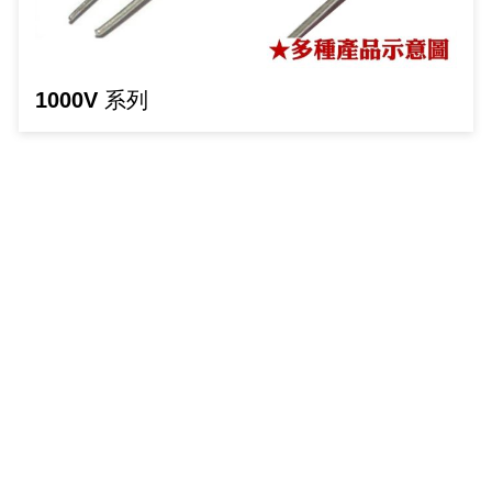
光耦合/繼電器/MOS觸發開關 模組
電腦電源供應器/相關配件
金屬皮膜電容
電晶體-電磁爐晶體系列
絕緣粒/電晶體插座
斷電保護開關
6.3φ 250汽車連接器
TNC 插頭 / 插座 / 轉接頭
支架/電路板夾具/BGA萬用鋼網
鎚子/刷子
壓接用排線 / 軟排線
馬達控制模組(不含馬達)
介面卡 / 擴充卡
金電容(法拉電容)
其他規格電晶體TR
雲母片 / 矽膠片
動力押扣開關
安德森接頭 / 航空連接器
PAL/FME 轉接頭
蝕刻設備
封口機
1000V 系列
雷射模組
鍵盤 / 滑鼠 / 電腦週邊
固態電容
TRIAC 雙向閘流體
偏光膜 / 反射片
腳踏開關
連接器端子退PIN器
SMA 插頭 / 插座 / 轉接頭 / 線材
電池點焊配件
手機維修/鐘錶工具
條碼讀取機
AC啟動電容 / 運轉電容 / MKP(薄膜)電容
SCR 單向直流閘流體
AC無熔絲開關 / 漏電斷路器 / 電磁接觸器
壓排IC座
SMB/SSMB/SMC 插頭 / 插座 / 轉接頭
PCB 修護工具
可調電容
光電晶體 / 光電開關
DC12~24V 點火過載保護開關
D型連接器
MCX 插頭 / 插座 / 轉接頭
ESD防靜電週邊
電阻型電感
發光二極體 (LED) / 配件
鑰匙開關
G57連接器
CC4/CDMA 插頭 / 插座
安全眼鏡/指套
工型電感
紅外線 發射/接收 LED
鍵盤開關
金手指連接器
磁棒 / 夾棒
鐵粉芯
七段顯示器 / 點矩陣 / LED Bar
滾珠震動開關
牛角連接器
迷你鋸 / 絲鋸架
Bead
二極體
水銀開關
DIN / mini DIN 連接器
各式膠帶