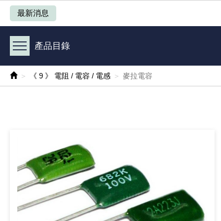
產品目錄
最新消息
《 1 》 Arduino /樹莓派 /其他開發板
產品目錄
《 2 》 實習套件 / 馬達 / 太陽能
《 9 》 電阻 / 電容 / 電感
麥拉電容
《 3 》 手機 / 電腦 / 多媒體週邊
《 4 》 散熱風扇 / 散熱片(膏) / 水冷散熱器
《 5 》 光纖網路線 / 相關工具配件
《 6 》 影音線 / HDMI / 耳機線 / 廣播器材
《 7 》 家用 /車用電子產品、生活用品、RO配件
《 8 》 LED / 燈泡 / 照明設備