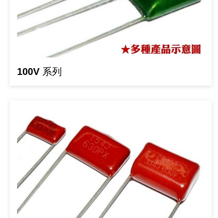
《 9 》 電阻 / 電容 / 電感
《10》 電晶體 / 二極體 / 震盪器
《11》 測試IC座 / IC轉接座 / IC燒錄器
100V 系列
《12》 積體電路IC(特殊或門市無貨可另詢)
《13》 電子儀表 / 測試棒
《14》 電子零配件 / 保險絲 / 磁鐵 (強力、磁條)
《15》 繼電器 / SSR / 繼電器插座
《16》 開關 / 無熔絲開關 / 漏電斷路器
《17》 電腦連接器 / 各式連接器