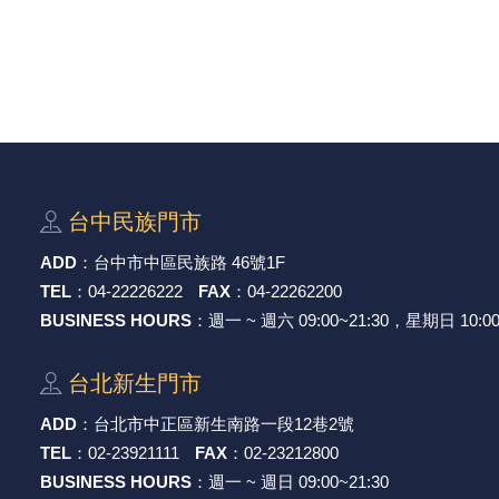
穩壓(稽納)二極體
吊扇開關
USB 連接器
溶劑瓶
瞬間電壓抑制二極管
電話琴鍵式開關/門扣開關
USB連接器帶PC板
引線器 / 穿線器
橋式整流器
復位開關
HDMI 連接器
數字磅秤 / 行李秤
石英振盪晶體
滑鼠滾輪編碼開關
SIM / SD / TF卡 連接器
超音波清洗器
台中⺠族⾨市
陶瓷諧振器
SATA / IEEE 1394 連接器
手沖床機台
ADD
：
台中市中區⺠族路 46號1F
TEL
：
04-22226222
FAX
：
04-22262200
陶瓷濾波器 / 鑒頻器 / 陷波器
FPC 軟排線座
BUSINESS HOURS
：週一 ~ 週六 09:00~21:30，星期日 10:00
台北新⽣⾨市
ADD
：
台北市中正區新⽣南路⼀段12巷2號
TEL
：
02-23921111
FAX
：
02-23212800
BUSINESS HOURS
：週一 ~ 週日 09:00~21:30