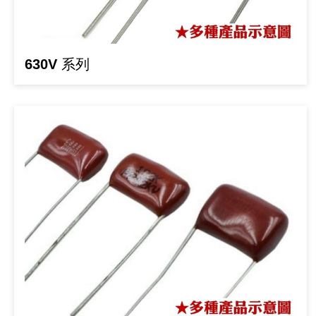
《18》 端子台 / 配線器材類
《19》 插頭 / 插座
630V 系列
《20》 變壓器/ 電源轉換 / 電源濾波
《21》 電池 / 電池收納盒 / 充電器
《22》 焊接工具 / PCB板
《23》 手工具 / 電動工具
《24》 各類噴劑 / 固定劑
《25》 零件盒 / 萬用盒 / 工具箱
《26》 錄影監視系統