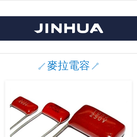
《11》 測試IC座 / IC轉接座 / IC燒錄器
《16》 開關 / 無熔絲開關 / 漏電斷路器
《 1 》 Arduino /樹莓派 /其他開發板
《20》 變壓器/ 電源轉換 / 電源濾波
《 5 》 光纖網路線 / 相關工具配件
《15》 繼電器 / SSR / 繼電器插座
《21》 電池 / 電池收納盒 / 充電器
《17》 電腦連接器 / 各式連接器
《 2 》 實習套件 / 馬達 / 太陽能
《 3 》 手機 / 電腦 / 多媒體週邊
《10》 電晶體 / 二極體 / 震盪器
《25》 零件盒 / 萬用盒 / 工具箱
《27》 電話用品 / 接頭 / 對講機
《30》 訂制品 / 福利品 / 出清品
《28》 電源延長線 / 分接插座
《 8 》 LED / 燈泡 / 照明設備
《18》 端子台 / 配線器材類
《22》 焊接工具 / PCB板
《13》 電子儀表 / 測試棒
《23》 手工具 / 電動工具
《24》 各類噴劑 / 固定劑
《 9 》 電阻 / 電容 / 電感
《26》 錄影監視系統
《19》 插頭 / 插座
《29》 各類線材
《 7 》 家用 /車用電子產品、生活用品、RO配件
《 6 》 影音線 / HDMI / 耳機線 / 廣播器材
《14》 電子零配件 / 保險絲 / 磁鐵 (強力、磁條)
《 4 》 散熱風扇 / 散熱片(膏) / 水冷散熱器
《12》 積體電路IC(特殊或門市無貨可另詢)
樹莓派、專屬配件 /Micro bit
馬達/齒輪/螺旋槳/調速器
手機 / 平板 / 電腦 相關商品
風扇 / 電腦散熱器
數位光纖線
HDMI 傳輸線 / 轉接頭
車用DC to AC電源轉換器
DC5V USB LED燈條
SMD 電阻 / 電容 / 電感 / Bead / 元件樣品本
電晶體-2SA 系列
燒錄器系列
放大器IC
錶頭
各式保險絲/保險絲座
SSR 固態繼電器
工業開關
2P端子線
端子台 / 接地銅排 / 短路片
世界各國電源轉換接頭
工業用電源供應器
電池盒
烙鐵
各式鉗子
接點清潔劑
塑膠透明零件盒
彩色攝影機 CCD
電話插頭 / 插座 / 轉接頭
2孔電源延長線
2P AC電源線
訂制品
Arduino 相容開發板
智能車/機械臂
記憶卡 / 隨身碟
風扇網
光纖接頭
HDMI / DVI 分配器 切換器
汽車電子周邊商品
DC12V/24V LED燈條 / 配件
電阻板 / 電容板
電晶體-2SB 系列
IC轉接座
微控制IC
錶頭分流器
磁鐵(強力、磁條) / 電磁閥
小型PCB繼電器
近接開關/光電開關
1.0mm 連接器
配線快速接頭
AC 插頭 / 插座 / 轉接頭
LED電源供應器
電池收納盒
烙鐵頭/復活膏
剝線/壓接工具
除塵清潔劑
塑膠萬用盒
DVR數位監視主機
電信測試用品
3孔電源延長線
3P AC電源線
福利品
主板擴充/電位轉換/時鐘模組
電源升降壓模組
DisplayPort 相關商品
風扇 調速器 / 周邊商品
光纖工具
HDMI 中繼 / 影音分離器
大同電鍋維修零件
聖誕燈 / 節慶燈
臥式碳膜電阻
電晶體-2SC 系列
轉接板
記憶IC
各類儀錶測試棒
手機維修用零件
汽車繼電器
行程開關/限動開關
1.25mm 連接器
紮線帶 / 捲束帶 / 魔帶 / 綁線帶
開關 / 門鈴 / AC插座 面板
家用USB手機充電器
碳鋅電池
烙鐵週邊配件
剝皮工具
層膜保護劑 / 絕緣膏
鋁質防水萬用盒
探測器/內視鏡
電話相關用品
2孔電源分接插座
DC電源線
出清品
麥拉電容
藍芽 / WIFI / RF通訊 模組
太陽能 / 風力發電 週邊
USB 測試器
散熱片
影像擷取器
調光器 / 電子控制開關
COB燈
臥式水泥電阻
電晶體-2SD 系列
DIP IC測試座
邏輯IC
指針三用電錶
歐洲夾 / 鱷魚夾 / 鱷魚夾線
功率繼電器
洛克開關
1.27mm 連接器/排針
熱縮套管 / 絕緣套管
DC 插頭 / 插座 / 轉接頭
AC to AC 電源模組
鹼性電池
焊錫絲/錫條/錫珠
各式鑷子
除銹潤滑劑
工具包
彩色液晶螢幕
電話用線
3孔電源分接插座
實驗用線材
開關 / 鍵盤 模組
自動化控制模組
藍芽傳輸器、多媒體 / 音效卡
導熱貼片(散熱貼片)
影音(光纖)訊號轉換線 / 器
家用溫濕度計
植物燈
光敏電阻
電晶體-2SJ 系列
訊號轉換/控制積體電路
數字電錶 / 電容錶
電瓶夾/工作夾
Omron功率繼電器
按鈕開關
1.5mm 連接器
接線頭 / 接線夾
EC-5/SAE接頭 周邊商品
AC to AC 單向變壓器
電池測試器
拆焊工具
螺絲起子 / 起子組 / 充消磁器
潤滑劑
工具包+工具
監視系統周邊商品
家用對講機
中繼延長線
漆包線
麥克風/語音辨識
聲音擴大器模組
網路攝影機
散熱膏
CATV有線電視分配器
定時器 / 計時器 / 計步器
DC12 車用LED燈
熱敏電阻
電晶體-2SK 系列
數據&通信積體電路
Clamp 鉤錶
測試鉤
大功率繼電器
搖頭開關
2.0mm 連接器/排針
壓著端子
金屬接頭
AC to AC 雙向變壓器
Ni-MH 鎳氫充電電池
IC 夾 / IC 整腳器
各式板手
螺絲固定劑 / 急救膏
鋁質手提工具箱
監視器用線材(懶人線)
無線對講機配件
動力延長線
PVC電纜線/絕緣電子線
光電/紅外線/感測 模組
各類 套件 / LED燈光套件
USB 週邊相關商品
水冷散熱器及週邊
影像 / USB / 音源線材
電視 / 冷氣遙控器
指示燈
鉑電阻測溫體
電晶體-2N 系列
功率偵測積體電路
溫度計 / 溫溼度計 / 控制器
測試PIN/短路PIN(JUMP)
磁簧繼電器
輕觸開關
2.5mm 連接器
配線標誌 / 標誌銘牌
防水 / 無防水 公母連接器
AC工業用自耦升降壓變壓器
無線電話充電電池
錫爐/錫爐工具
各式尺規 / 水平儀
瞬間膠/黏著劑/針頭
塑膠手提工具箱
RG58A/U傳輸線
漏電保護插座 / 插座防塵蓋
電工法規配線線材
循跡 / 測距模組
時鐘機芯 / 時鐘套件
網路週邊(有線/無線)
麥克風 / 週邊商品
無線電源遙控器
各式燈泡 / 燈管(鹵素 / LED)
VR可變電阻
電晶體-CS 系列
光耦合器積體電路
低阻計 / 高阻計
焊片/焊針
通電延時繼電器
金屬開關
2.54mm 連接器/排針
固定座 / 固定鈕 / 固定夾
軍規接頭
傳統低壓變壓器
Ni-CD 鎳鎘充電電池
助焊用品
調整棒
除膠劑
金屬機箱
電鍋線
PVC控制電纜線