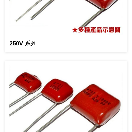
GPS/角度/速度/高度模組
萬用測試儀 / 示波器
網路接頭 / 面板 / 護套
耳機套
來客告知器/警報器相關商品
燈座 / 轉換座
SVR半固定可調電阻
電晶體-TIP 系列
類比開關&多工選擇積體電路
測距儀
探針
數字顯示 循環/延時繼電器
微動開關
3.96mm 連接器
電纜固定頭
音源 插頭 / 插座 / 轉接頭 / 面板
AC to DC 變壓器 / 配件
鋰充電電池 / 模組
烙鐵清潔用品
刀具/研磨工具
環氧樹脂(固化劑) / UV固化劑
平行電源線
壓力 / 彎曲模組
技能檢定套件
USB / RJ45 / RS232 切換器
電視壁掛架 / 喇叭架
電捲門遙控器
LED 控制器 / 調光器
線繞電阻(瓷管電阻)(可訂製)
電晶體-IRF 系列
介面驅動/接收 IC
照度計 / 噪音計
製具固定扣
斷電延時繼電器
溫度開關
7.5 / 5.0mm 連接器
護線套(環) / 扣式塞頭 / 電源線扣
香蕉插頭 / 插座 / 博士端子
可調式直流電源供應器
各類電池充電器
烙鐵架/焊錫架
放大鏡/數位顯微鏡
金屬亮光膏/劑
耐熱矽膠電線
溫度 / 溼度 / 液體模組
其他配件
DVI 相關商品
喇叭 / 週邊商品
有線 / 無線門鈴
冷光線 / 驅動器
排阻
電晶體-IRFD/IRFR/IRFS
檢相計
銅柱/塑膠柱/螺絲/墊片/O型圈
閃爍繼電器
線上開關 / 排風扇開關
5.08mm 大4P連接器
隔離柱 / 鉚釘
S端子/RCA 插頭 / 插座 / 轉接頭
AVR 交流穩壓器
鈕扣電池 / 助聽器電池
電木PC板
刻磨機/電鑽/鑽頭
瓦斯罐
同軸電纜線
250V 系列
氣體感測模組
STEAM 科學實驗
VGA 相關商品
耳機收納
霧化器 / 霧化片
投射燈 / 工作燈 / 軌道燈
火花消除器
電晶體-IRFP/IRFU/IRFZ
轉速計 / 風速計
支架/腳墊
繼電器插座 / 配件 / 工具
磁簧開關
3.0mm Mini Fit連接器
夾線套 / 扭線環
喇叭 接線座 / 戰車座
UPS 不斷電系統
一次鋰電池
電腦纖維萬用板
電動起子
塑鋼土
訊號傳輸電纜線
生醫模組
RS232 相關商品
保鮮膜
感應式照明相關商品
電解電容
電晶體-BC/雙極BJT 系列
示波器 / 熱像儀
旋鈕
波段開關
EL-1.3空中接頭連接器
壓條 / 配線槽 / 線槽剪刀
IC 腳座
線上濾波器 / 電源濾波器
鉛酸(免加水)充電電池
感光電路板
電動起子頭
其他用途噴劑
影音信號線
電壓/霍爾電流模組
電腦訊號轉換器
生活用品
陶瓷電容
電晶體-BD/BDT/BF 系列
其他特殊儀錶
微調器、刻度盤
指撥開關 / BCD / 編碼器
1.58φ 空中接頭連接器
BNC 插頭 / 插座 / 轉接頭
突波吸收器
電池轉換套筒
麵包板 / 跳線盒 / 供電電源板
電熱風槍
發燒喇叭線
顯示 / LED燈 模組
D型接頭 連接線 / 轉接頭
RO逆滲透週邊配件
麥拉電容
電晶體-BS/BUxx系列
蜂鳴器/警報器
滑動開關
2.0φ 空中接頭連接器
F 插頭 / 插座 / 轉接頭
避雷管 / 陶瓷氣體放電管
吸煙器/吸煙儀
熱熔膠槍 / 膠條
麥克風線
蜂鳴 / 音效 / MP3 模組
SATA 連接線 / 轉接頭
鉭質電容
電晶體-MJ/MJE/MJH 系列
熱電致冷晶片
按式開關
2.8mm 車用連接器
M(UHF) 插頭 / 插座 / 轉接頭
導電銀漆筆/膠/貼片/飛線補點焊片
繞線/退線筆
隔離擴張網
訊號產生模組
硬碟、顯卡支撐架 / 外接盒 / 軟碟機
積層電容
電晶體-MPSA 系列
MCH高溫陶瓷加熱片
電源切換開關
4.2φ 5016空中接頭連接器
N 插頭 / 插座 / 轉接頭
瓦斯噴火槍
各式萬力夾
電話線材/跳線