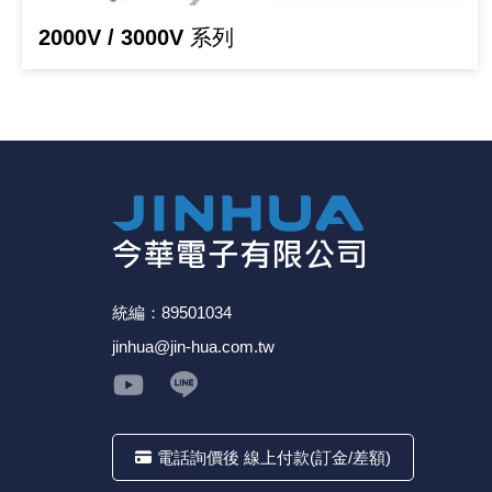
《27》 電話用品 / 接頭 / 對講機
2000V / 3000V 系列
《28》 電源延長線 / 分接插座
《29》 各類線材
《30》 訂制品 / 福利品 / 出清品
統編：89501034
jinhua@jin-hua.com.tw
電話詢價後 線上付款(訂金/差額)