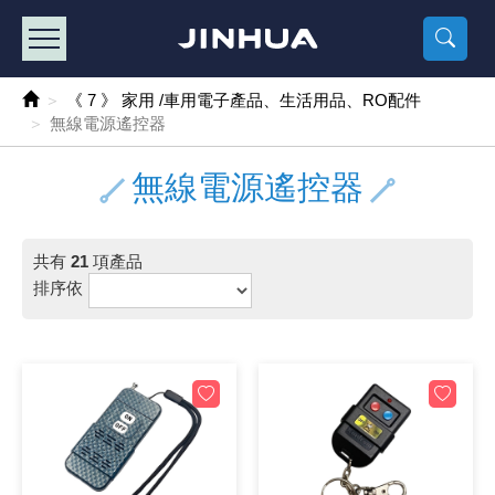
產品目錄
《2
《 
《
《 1 》 Arduino /樹莓派 /其他開發板
樹莓派、專屬配
馬達/齒輪
手機 / 平
風扇 / 
數位光纖
HDMI 傳
車用DC t
DC5V US
SMD 電阻 
電晶體-2S
燒錄器系
放大器IC
錶頭
各式保險絲
SSR 固
工業開關
2P端子線
端子台 / 
世界各國
工業用電
電池盒
烙鐵
各式鉗子
接點清潔
塑膠透明
彩色攝影機
電話插頭 /
2孔電源
2P AC電
訂制品
《 7 》 家用 /車用電子產品、生活用品、RO配件
無線電源遙控器
《 2 》 實習套件 / 馬達 / 太陽能
Arduino
智能車/機
記憶卡 / 
風扇網
光纖接頭
HDMI / 
汽車電子
DC12V/2
電阻板 / 
電晶體-2S
IC轉接座
微控制IC
錶頭分流
磁鐵(強力、
小型PCB
近接開關/
1.0mm 
配線快速
AC 插頭 /
LED電源
電池收納
烙鐵頭/復
剝線/壓接
除塵清潔
塑膠萬用
DVR數位
電信測試
3孔電源
3P AC電
福利品
無線電源遙控器
《 3 》 手機 / 電腦 / 多媒體週邊
主板擴充/
電源升降
Display
風扇 調速
光纖工具
HDMI 中
大同電鍋
聖誕燈 / 
臥式碳膜
電晶體-2S
轉接板
記憶IC
各類儀錶
手機維修
汽車繼電
行程開關/
1.25mm
紮線帶 / 
開關 / 門鈴
家用USB
碳鋅電池
烙鐵週邊
剝皮工具
層膜保護劑
鋁質防水
探測器/內
電話相關
2孔電源
DC電源線
出清品
《 4 》 散熱風扇 / 散熱片(膏) / 水冷散熱器
藍芽 / WI
太陽能 /
USB 測試
散熱片
影像擷取
調光器 /
COB燈
臥式水泥
電晶體-2S
DIP IC測
邏輯IC
指針三用
歐洲夾 / 
功率繼電
洛克開關
1.27mm
熱縮套管 
DC 插頭 /
AC to A
鹼性電池
焊錫絲/錫
各式鑷子
除銹潤滑
工具包
彩色液晶
電話用線
3孔電源
實驗用線
共有
21
項產品
排序依
《 5 》 光纖網路線 / 相關工具配件
開關 / 鍵
自動化控
藍芽傳輸器
導熱貼片(
影音(光纖)
家用溫濕
植物燈
光敏電阻
電晶體-2S
訊號轉換
數字電錶 
電瓶夾/工
Omron
按鈕開關
1.5mm 
接線頭 / 
EC-5/S
AC to 
電池測試
拆焊工具
螺絲起子 /
潤滑劑
工具包+
監視系統
家用對講
中繼延長
漆包線
《 6 》 影音線 / HDMI / 耳機線 / 廣播器材
麥克風/語
聲音擴大
網路攝影
散熱膏
CATV有
定時器 / 
DC12 車
熱敏電阻
電晶體-2S
數據&通
Clamp 鉤
測試鉤
大功率繼
搖頭開關
2.0mm 
壓著端子
金屬接頭
AC to 
Ni-MH 
IC 夾 / I
各式板手
螺絲固定劑
鋁質手提
監視器用線
無線對講
動力延長
PVC電纜
《 7 》 家用 /車用電子產品、生活用品、RO配件
光電/紅外
各類 套件 
USB 週
水冷散熱
影像 / US
電視 / 
指示燈
鉑電阻測
電晶體-2N
功率偵測
溫度計 / 
測試PIN/短
磁簧繼電
輕觸開關
2.5mm 
配線標誌 
防水 / 
AC工業
無線電話
錫爐/錫爐
各式尺規 
瞬間膠/黏
塑膠手提
RG58A/
漏電保護插
電工法規
《 8 》 LED / 燈泡 / 照明設備
循跡 / 測
時鐘機芯 
網路週邊(
麥克風 /
無線電源
各式燈泡 / 
VR可變電
電晶體-C
光耦合器
低阻計 / 
焊片/焊針
通電延時
金屬開關
2.54mm
固定座 / 
軍規接頭
傳統低壓
Ni-CD 
助焊用品
調整棒
除膠劑
金屬機箱
電鍋線
PVC控制