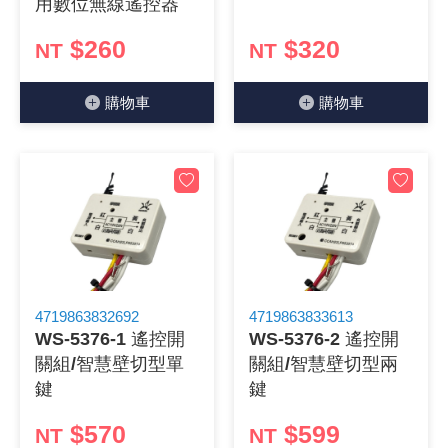
用數位無線遙控器
《18》 端子台 / 配線器材類
光耦合/繼
電腦電源
金屬皮膜
電晶體-
絕緣粒/電
斷電保護
6.3φ 2
TNC 插頭 
支架/電路
鎚子/刷子
壓接用排線
$260
$320
NT
NT
《19》 插頭 / 插座
馬達控制模
介面卡 / 
金電容(法
其他規格電
雲母片 / 
動力押扣
安德森接頭
PAL/FM
蝕刻設備
封口機
購物⾞
購物⾞
《20》 變壓器/ 電源轉換 / 電源濾波
雷射模組
鍵盤 / 滑
固態電容
TRIAC 
偏光膜 / 
腳踏開關
連接器端子
SMA 插頭 
電池點焊
手機維修/
《21》 電池 / 電池收納盒 / 充電器
條碼讀取
AC啟動電容
SCR 單
AC無熔絲
壓排IC座
SMB/SSM
PCB 修
《22》 焊接工具 / PCB板
可調電容
光電晶體 
DC12~2
D型連接
MCX 插頭 
ESD防靜
《23》 手工具 / 電動工具
電阻型電
發光二極體 
鑰匙開關
G57連接
CC4/CDM
安全眼鏡/
4719863832692
4719863833613
《24》 各類噴劑 / 固定劑
工型電感
紅外線 發射
鍵盤開關
金手指連
磁棒 / 夾
WS-5376-1 遙控開
WS-5376-2 遙控開
關組/智慧壁切型單
關組/智慧壁切型兩
《25》 零件盒 / 萬用盒 / 工具箱
鐵粉芯
七段顯示器 /
滾珠震動
牛角連接
迷你鋸 / 
鍵
鍵
《26》 錄影監視系統
$570
$599
Bead
二極體
水銀開關
DIN / mi
各式膠帶
NT
NT