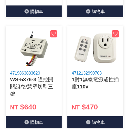
《27》 電話用品 / 接頭 / 對講機
穩壓(稽納
吊扇開關
USB 連接
溶劑瓶
購物⾞
購物⾞
《28》 電源延長線 / 分接插座
瞬間電壓
電話琴鍵
USB連接
引線器 / 
《29》 各類線材
橋式整流
復位開關
HDMI 連
數字磅秤 
《30》 訂制品 / 福利品 / 出清品
石英振盪
滑鼠滾輪
SIM / SD
超音波清
陶瓷諧振
SATA / I
手沖床機
4719863833620
4712132990703
WS-5376-3 遙控開
1對1無線電源遙控插
陶瓷濾波器 
FPC 軟
關組/智慧壁切型三
座110v
鍵
$640
$470
NT
NT
購物⾞
購物⾞