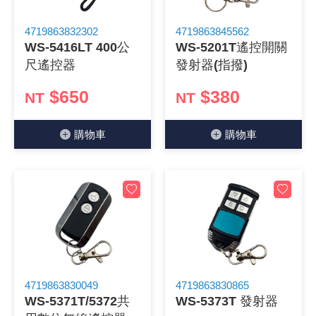
《 9 》 電阻 / 電容 / 電感
GPS/角
萬用測試儀
網路接頭 /
耳機套
來客告知
燈座 / 轉
SVR半固
電晶體-TI
類比開關
測距儀
探針
數字顯示 
微動開關
3.96mm
電纜固定
音源 插頭 /
AC to D
鋰充電電池
烙鐵清潔
刀具/研磨
環氧樹脂(固
平行電源
4719863832302
4719863845562
WS-5416LT 400公
WS-5201T遙控開關
《10》 電晶體 / 二極體 / 震盪器
壓力 / 彎
技能檢定
USB / RJ
電視壁掛架
電捲門遙
LED 控制
線繞電阻(
電晶體-IR
介面驅動/接
照度計 / 
製具固定
斷電延時
溫度開關
7.5 / 5.
護線套(環)
香蕉插頭 /
可調式直
各類電池
烙鐵架/焊
放大鏡/數
金屬亮光膏
耐熱矽膠
尺遙控器
發射器(指撥)
《11》 測試IC座 / IC轉接座 / IC燒錄器
溫度 / 溼
其他配件
DVI 相關
喇叭 / 週
有線 / 無
冷光線 / 
排阻
電晶體-IRF
檢相計
銅柱/塑膠
閃爍繼電
線上開關 
5.08mm
隔離柱 / 
S端子/RCA
AVR 交
鈕扣電池 
電木PC板
刻磨機/電
瓦斯罐
同軸電纜
$650
$380
NT
NT
《12》 積體電路IC(特殊或門市無貨可另詢)
氣體感測
STEAM 
VGA 相
耳機收納
霧化器 / 
投射燈 / 
火花消除
電晶體-IRF
轉速計 / 
支架/腳墊
繼電器插座 
磁簧開關
3.0mm Mi
夾線套 / 
喇叭 接線座
UPS 不
一次鋰電
電腦纖維
電動起子
塑鋼土
訊號傳輸
購物⾞
購物⾞
《13》 電子儀表 / 測試棒
生醫模組
RS232 
保鮮膜
感應式照
電解電容
電晶體-BC
示波器 / 
旋鈕
波段開關
EL-1.3
壓條 / 配
IC 腳座
線上濾波器
鉛酸(免加
感光電路
電動起子
其他用途
影音信號
《14》 電子零配件 / 保險絲 / 磁鐵 (強力、磁條)
電壓/霍爾
電腦訊號
生活用品
陶瓷電容
電晶體-BD
其他特殊
微調器、
指撥開關 /
1.58φ 
BNC 插頭 
突波吸收
電池轉換
麵包板 / 
電熱風槍
發燒喇叭
《15》 繼電器 / SSR / 繼電器插座
顯示 / L
D型接頭 連
RO逆滲
麥拉電容
電晶體-BS
蜂鳴器/警
滑動開關
2.0φ 空
F 插頭 / 
避雷管 /
吸煙器/吸
熱熔膠槍 /
麥克風線
《16》 開關 / 無熔絲開關 / 漏電斷路器
蜂鳴 / 音效
SATA 連
鉭質電容
電晶體-MJ
熱電致冷
按式開關
2.8mm 
M(UHF) 
導電銀漆筆
繞線/退線
隔離擴張
4719863830049
4719863830865
WS-5371T/5372共
WS-5373T 發射器
《17》 電腦連接器 / 各式連接器
訊號產生
硬碟、顯卡
積層電容
電晶體-MP
MCH高
電源切換
4.2φ 5
N 插頭 / 
瓦斯噴火
各式萬力
電話線材/