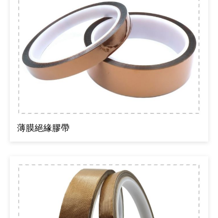
薄膜絕緣膠帶