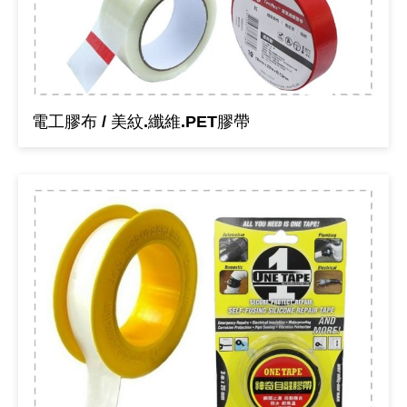
電工膠布 / 美紋.纖維.PET膠帶