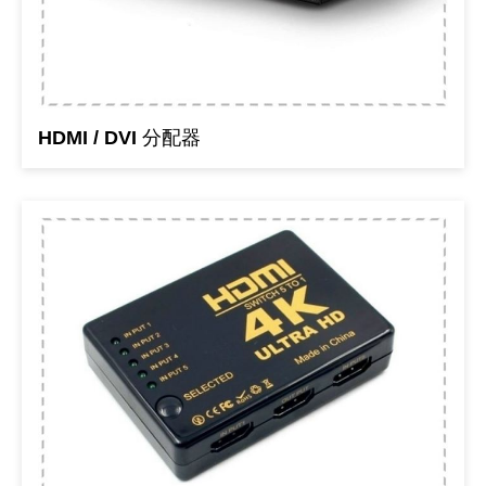
《 9 》 電阻 / 電容 / 電感
GPS/角
萬用測試儀
網路接頭 /
耳機套
來客告知
燈座 / 轉
SVR半固
電晶體-TI
類比開關
測距儀
探針
數字顯示 
微動開關
3.96mm
電纜固定
音源 插頭 /
AC to D
鋰充電電池
烙鐵清潔
刀具/研磨
環氧樹脂(固
平行電源
《10》 電晶體 / 二極體 / 震盪器
壓力 / 彎
技能檢定
USB / RJ
電視壁掛架
電捲門遙
LED 控制
線繞電阻(
電晶體-IR
介面驅動/接
照度計 / 
製具固定
斷電延時
溫度開關
7.5 / 5.
護線套(環)
香蕉插頭 /
可調式直
各類電池
烙鐵架/焊
放大鏡/數
金屬亮光膏
耐熱矽膠
HDMI / DVI 分配器
《11》 測試IC座 / IC轉接座 / IC燒錄器
溫度 / 溼
其他配件
DVI 相關
喇叭 / 週
有線 / 無
冷光線 / 
排阻
電晶體-IRF
檢相計
銅柱/塑膠
閃爍繼電
線上開關 
5.08mm
隔離柱 / 
S端子/RCA
AVR 交
鈕扣電池 
電木PC板
刻磨機/電
瓦斯罐
同軸電纜
《12》 積體電路IC(特殊或門市無貨可另詢)
氣體感測
STEAM 
VGA 相
耳機收納
霧化器 / 
投射燈 / 
火花消除
電晶體-IRF
轉速計 / 
支架/腳墊
繼電器插座 
磁簧開關
3.0mm Mi
夾線套 / 
喇叭 接線座
UPS 不
一次鋰電
電腦纖維
電動起子
塑鋼土
訊號傳輸
《13》 電子儀表 / 測試棒
生醫模組
RS232 
保鮮膜
感應式照
電解電容
電晶體-BC
示波器 / 
旋鈕
波段開關
EL-1.3
壓條 / 配
IC 腳座
線上濾波器
鉛酸(免加
感光電路
電動起子
其他用途
影音信號
《14》 電子零配件 / 保險絲 / 磁鐵 (強力、磁條)
電壓/霍爾
電腦訊號
生活用品
陶瓷電容
電晶體-BD
其他特殊
微調器、
指撥開關 /
1.58φ 
BNC 插頭 
突波吸收
電池轉換
麵包板 / 
電熱風槍
發燒喇叭
《15》 繼電器 / SSR / 繼電器插座
顯示 / L
D型接頭 連
RO逆滲
麥拉電容
電晶體-BS
蜂鳴器/警
滑動開關
2.0φ 空
F 插頭 / 
避雷管 /
吸煙器/吸
熱熔膠槍 /
麥克風線
《16》 開關 / 無熔絲開關 / 漏電斷路器
蜂鳴 / 音效
SATA 連
鉭質電容
電晶體-MJ
熱電致冷
按式開關
2.8mm 
M(UHF) 
導電銀漆筆
繞線/退線
隔離擴張
《17》 電腦連接器 / 各式連接器
訊號產生
硬碟、顯卡
積層電容
電晶體-MP
MCH高
電源切換
4.2φ 5
N 插頭 / 
瓦斯噴火
各式萬力
電話線材/