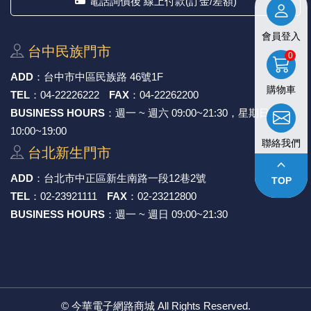
電話詢價後 線上付款(訂金/差額)
《27》 電話用品 / 接頭 / 對講機
穩壓(稽納
吊扇開關
USB 連接
溶劑瓶
會員登入
台中⺠族⾨市
《28》 電源延長線 / 分接插座
瞬間電壓
電話琴鍵
USB連接
引線器 / 
0
ADD
：
台中市中區⺠族路 46號1F
購物車
《29》 各類線材
橋式整流
復位開關
HDMI 連
數字磅秤 
TEL
：
04-22226222
FAX
：
04-22262200
BUSINESS HOURS
：週一 ~ 週六 09:00~21:30，星期日
《30》 訂制品 / 福利品 / 出清品
石英振盪
滑鼠滾輪
SIM / SD
超音波清
10:00~19:00
聯絡我們
台北新⽣⾨市
陶瓷諧振
SATA / I
手沖床機
keyboard_arrow_up
ADD
：
台北市中正區新⽣南路⼀段12巷2號
TOP
陶瓷濾波器 
FPC 軟
TEL
：
02-23921111
FAX
：
02-23212800
BUSINESS HOURS
：週一 ~ 週日 09:00~21:30
©
今華電子網路商城
All Rights Reserved.