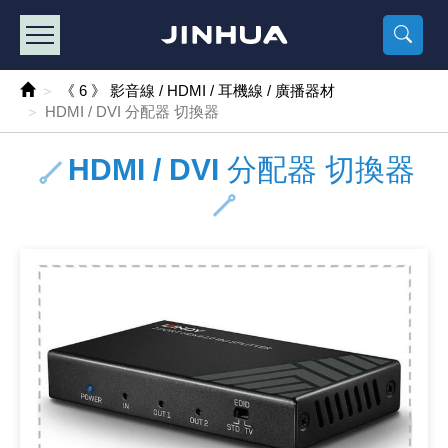
產品目錄
《2
《 
《
《 1 》 Arduino /樹莓派 /其他開發板
樹莓派、專屬配
馬達/齒輪
手機 / 平
風扇 / 
數位光纖
HDMI 傳
車用DC t
DC5V US
SMD 電阻 
電晶體-2S
燒錄器系
放大器IC
錶頭
各式保險絲
SSR 固
工業開關
2P端子線
端子台 / 
世界各國
工業用電
電池盒
烙鐵
各式鉗子
接點清潔
塑膠透明
彩色攝影機
電話插頭 /
2孔電源
2P AC電
訂制品
《 6 》 影音線 / HDMI / 耳機線 / 廣播器材
HDMI / DVI 分配器 切換器
《 2 》 實習套件 / 馬達 / 太陽能
Arduino
智能車/機
記憶卡 / 
風扇網
光纖接頭
HDMI / 
汽車電子
DC12V/2
電阻板 / 
電晶體-2S
IC轉接座
微控制IC
錶頭分流
磁鐵(強力、
小型PCB
近接開關/
1.0mm 
配線快速
AC 插頭 /
LED電源
電池收納
烙鐵頭/復
剝線/壓接
除塵清潔
塑膠萬用
DVR數位
電信測試
3孔電源
3P AC電
福利品
HDMI / DVI 分配器 切換器
《 3 》 手機 / 電腦 / 多媒體週邊
主板擴充/
電源升降
Display
風扇 調速
光纖工具
HDMI 中
大同電鍋
聖誕燈 / 
臥式碳膜
電晶體-2S
轉接板
記憶IC
各類儀錶
手機維修
汽車繼電
行程開關/
1.25mm
紮線帶 / 
開關 / 門鈴
家用USB
碳鋅電池
烙鐵週邊
剝皮工具
層膜保護劑
鋁質防水
探測器/內
電話相關
2孔電源
DC電源線
出清品
《 4 》 散熱風扇 / 散熱片(膏) / 水冷散熱器
藍芽 / WI
太陽能 /
USB 測試
散熱片
影像擷取
調光器 /
COB燈
臥式水泥
電晶體-2S
DIP IC測
邏輯IC
指針三用
歐洲夾 / 
功率繼電
洛克開關
1.27mm
熱縮套管 
DC 插頭 /
AC to A
鹼性電池
焊錫絲/錫
各式鑷子
除銹潤滑
工具包
彩色液晶
電話用線
3孔電源
實驗用線
《 5 》 光纖網路線 / 相關工具配件
開關 / 鍵
自動化控
藍芽傳輸器
導熱貼片(
影音(光纖)
家用溫濕
植物燈
光敏電阻
電晶體-2S
訊號轉換
數字電錶 
電瓶夾/工
Omron
按鈕開關
1.5mm 
接線頭 / 
EC-5/S
AC to 
電池測試
拆焊工具
螺絲起子 /
潤滑劑
工具包+
監視系統
家用對講
中繼延長
漆包線
《 6 》 影音線 / HDMI / 耳機線 / 廣播器材
麥克風/語
聲音擴大
網路攝影
散熱膏
CATV有
定時器 / 
DC12 車
熱敏電阻
電晶體-2S
數據&通
Clamp 鉤
測試鉤
大功率繼
搖頭開關
2.0mm 
壓著端子
金屬接頭
AC to 
Ni-MH 
IC 夾 / I
各式板手
螺絲固定劑
鋁質手提
監視器用線
無線對講
動力延長
PVC電纜
《 7 》 家用 /車用電子產品、生活用品、RO配件
光電/紅外
各類 套件 
USB 週
水冷散熱
影像 / US
電視 / 
指示燈
鉑電阻測
電晶體-2N
功率偵測
溫度計 / 
測試PIN/短
磁簧繼電
輕觸開關
2.5mm 
配線標誌 
防水 / 
AC工業
無線電話
錫爐/錫爐
各式尺規 
瞬間膠/黏
塑膠手提
RG58A/
漏電保護插
電工法規
《 8 》 LED / 燈泡 / 照明設備
循跡 / 測
時鐘機芯 
網路週邊(
麥克風 /
無線電源
各式燈泡 / 
VR可變電
電晶體-C
光耦合器
低阻計 / 
焊片/焊針
通電延時
金屬開關
2.54mm
固定座 / 
軍規接頭
傳統低壓
Ni-CD 
助焊用品
調整棒
除膠劑
金屬機箱
電鍋線
PVC控制