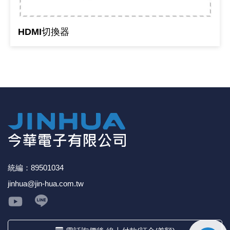
《18》 端子台 / 配線器材類
光耦合/繼
電腦電源
金屬皮膜
電晶體-
絕緣粒/電
斷電保護
6.3φ 2
TNC 插頭 
支架/電路
鎚子/刷子
壓接用排線
HDMI切換器
《19》 插頭 / 插座
馬達控制模
介面卡 / 
金電容(法
其他規格電
雲母片 / 
動力押扣
安德森接頭
PAL/FM
蝕刻設備
封口機
《20》 變壓器/ 電源轉換 / 電源濾波
雷射模組
鍵盤 / 滑
固態電容
TRIAC 
偏光膜 / 
腳踏開關
連接器端子
SMA 插頭 
電池點焊
手機維修/
《21》 電池 / 電池收納盒 / 充電器
條碼讀取
AC啟動電容
SCR 單
AC無熔絲
壓排IC座
SMB/SSM
PCB 修
《22》 焊接工具 / PCB板
可調電容
光電晶體 
DC12~2
D型連接
MCX 插頭 
ESD防靜
《23》 手工具 / 電動工具
電阻型電
發光二極體 
鑰匙開關
G57連接
CC4/CDM
安全眼鏡/
統編：89501034
《24》 各類噴劑 / 固定劑
工型電感
紅外線 發射
鍵盤開關
金手指連
磁棒 / 夾
jinhua@jin-hua.com.tw
《25》 零件盒 / 萬用盒 / 工具箱
鐵粉芯
七段顯示器 /
滾珠震動
牛角連接
迷你鋸 / 
《26》 錄影監視系統
Bead
二極體
水銀開關
DIN / mi
各式膠帶