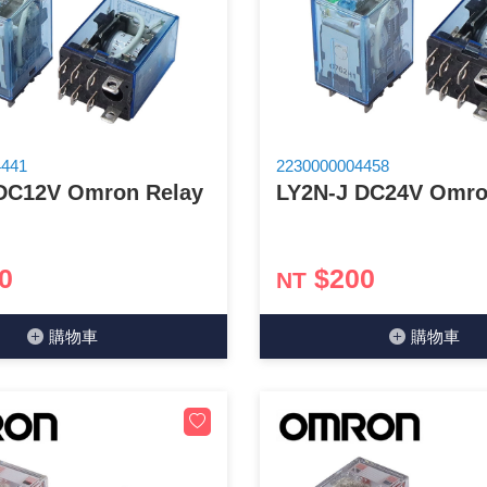
光耦合/繼電器/MOS觸發開關 模組
電腦電源供應器/相關配件
金屬皮膜電容
電晶體-電磁爐晶體系列
絕緣粒/電晶體插座
斷電保護開關
6.3φ 250汽車連接器
TNC 插頭 / 插座 / 轉接頭
支架/電路板夾具/BGA萬用鋼網
鎚子/刷子
壓接用排線 / 軟排線
馬達控制模組(不含馬達)
介面卡 / 擴充卡
金電容(法拉電容)
其他規格電晶體TR
雲母片 / 矽膠片
動力押扣開關
安德森接頭 / 航空連接器
PAL/FME 轉接頭
蝕刻設備
封口機
雷射模組
鍵盤 / 滑鼠 / 電腦週邊
固態電容
TRIAC 雙向閘流體
偏光膜 / 反射片
腳踏開關
連接器端子退PIN器
SMA 插頭 / 插座 / 轉接頭 / 線材
電池點焊配件
手機維修/鐘錶工具
4441
2230000004458
DC12V Omron Relay
LY2N-J DC24V Omro
條碼讀取機
AC啟動電容 / 運轉電容 / MKP(薄膜)電容
SCR 單向直流閘流體
AC無熔絲開關 / 漏電斷路器 / 電磁接觸器
壓排IC座
SMB/SSMB/SMC 插頭 / 插座 / 轉接頭
PCB 修護工具
可調電容
光電晶體 / 光電開關
DC12~24V 點火過載保護開關
D型連接器
MCX 插頭 / 插座 / 轉接頭
ESD防靜電週邊
0
$200
NT
電阻型電感
發光二極體 (LED) / 配件
鑰匙開關
G57連接器
CC4/CDMA 插頭 / 插座
安全眼鏡/指套
購物⾞
購物⾞
工型電感
紅外線 發射/接收 LED
鍵盤開關
金手指連接器
磁棒 / 夾棒
鐵粉芯
七段顯示器 / 點矩陣 / LED Bar
滾珠震動開關
牛角連接器
迷你鋸 / 絲鋸架
Bead
二極體
水銀開關
DIN / mini DIN 連接器
各式膠帶