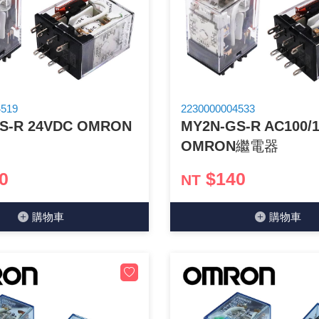
GPS/角度/速度/高度模組
萬用測試儀 / 示波器
網路接頭 / 面板 / 護套
耳機套
來客告知器/警報器相關商品
燈座 / 轉換座
SVR半固定可調電阻
電晶體-TIP 系列
類比開關&多工選擇積體電路
測距儀
探針
數字顯示 循環/延時繼電器
微動開關
3.96mm 連接器
電纜固定頭
音源 插頭 / 插座 / 轉接頭 / 面板
AC to DC 變壓器 / 配件
鋰充電電池 / 模組
烙鐵清潔用品
刀具/研磨工具
環氧樹脂(固化劑) / UV固化劑
平行電源線
壓力 / 彎曲模組
技能檢定套件
USB / RJ45 / RS232 切換器
電視壁掛架 / 喇叭架
電捲門遙控器
LED 控制器 / 調光器
線繞電阻(瓷管電阻)(可訂製)
電晶體-IRF 系列
介面驅動/接收 IC
照度計 / 噪音計
製具固定扣
斷電延時繼電器
溫度開關
7.5 / 5.0mm 連接器
護線套(環) / 扣式塞頭 / 電源線扣
香蕉插頭 / 插座 / 博士端子
可調式直流電源供應器
各類電池充電器
烙鐵架/焊錫架
放大鏡/數位顯微鏡
金屬亮光膏/劑
耐熱矽膠電線
溫度 / 溼度 / 液體模組
其他配件
DVI 相關商品
喇叭 / 週邊商品
有線 / 無線門鈴
冷光線 / 驅動器
排阻
電晶體-IRFD/IRFR/IRFS
檢相計
銅柱/塑膠柱/螺絲/墊片/O型圈
閃爍繼電器
線上開關 / 排風扇開關
5.08mm 大4P連接器
隔離柱 / 鉚釘
S端子/RCA 插頭 / 插座 / 轉接頭
AVR 交流穩壓器
鈕扣電池 / 助聽器電池
電木PC板
刻磨機/電鑽/鑽頭
瓦斯罐
同軸電纜線
4519
2230000004533
S-R 24VDC OMRON
MY2N-GS-R AC100/
氣體感測模組
STEAM 科學實驗
VGA 相關商品
耳機收納
霧化器 / 霧化片
投射燈 / 工作燈 / 軌道燈
火花消除器
電晶體-IRFP/IRFU/IRFZ
轉速計 / 風速計
支架/腳墊
繼電器插座 / 配件 / 工具
磁簧開關
3.0mm Mini Fit連接器
夾線套 / 扭線環
喇叭 接線座 / 戰車座
UPS 不斷電系統
一次鋰電池
電腦纖維萬用板
電動起子
塑鋼土
訊號傳輸電纜線
OMRON繼電器
生醫模組
RS232 相關商品
保鮮膜
感應式照明相關商品
電解電容
電晶體-BC/雙極BJT 系列
示波器 / 熱像儀
旋鈕
波段開關
EL-1.3空中接頭連接器
壓條 / 配線槽 / 線槽剪刀
IC 腳座
線上濾波器 / 電源濾波器
鉛酸(免加水)充電電池
感光電路板
電動起子頭
其他用途噴劑
影音信號線
0
$140
NT
電壓/霍爾電流模組
電腦訊號轉換器
生活用品
陶瓷電容
電晶體-BD/BDT/BF 系列
其他特殊儀錶
微調器、刻度盤
指撥開關 / BCD / 編碼器
1.58φ 空中接頭連接器
BNC 插頭 / 插座 / 轉接頭
突波吸收器
電池轉換套筒
麵包板 / 跳線盒 / 供電電源板
電熱風槍
發燒喇叭線
購物⾞
購物⾞
顯示 / LED燈 模組
D型接頭 連接線 / 轉接頭
RO逆滲透週邊配件
麥拉電容
電晶體-BS/BUxx系列
蜂鳴器/警報器
滑動開關
2.0φ 空中接頭連接器
F 插頭 / 插座 / 轉接頭
避雷管 / 陶瓷氣體放電管
吸煙器/吸煙儀
熱熔膠槍 / 膠條
麥克風線
蜂鳴 / 音效 / MP3 模組
SATA 連接線 / 轉接頭
鉭質電容
電晶體-MJ/MJE/MJH 系列
熱電致冷晶片
按式開關
2.8mm 車用連接器
M(UHF) 插頭 / 插座 / 轉接頭
導電銀漆筆/膠/貼片/飛線補點焊片
繞線/退線筆
隔離擴張網
訊號產生模組
硬碟、顯卡支撐架 / 外接盒 / 軟碟機
積層電容
電晶體-MPSA 系列
MCH高溫陶瓷加熱片
電源切換開關
4.2φ 5016空中接頭連接器
N 插頭 / 插座 / 轉接頭
瓦斯噴火槍
各式萬力夾
電話線材/跳線