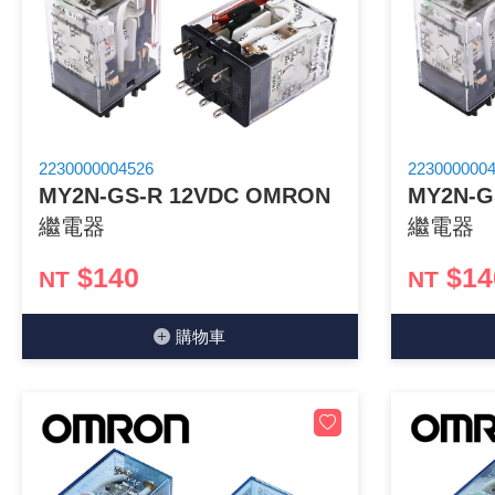
《 9 》 電阻 / 電容 / 電感
《10》 電晶體 / 二極體 / 震盪器
《11》 測試IC座 / IC轉接座 / IC燒錄器
2230000004526
223000000
MY2N-GS-R 12VDC OMRON
MY2N-G
《12》 積體電路IC(特殊或門市無貨可另詢)
繼電器
繼電器
《13》 電子儀表 / 測試棒
$140
$14
NT
NT
《14》 電子零配件 / 保險絲 / 磁鐵 (強力、磁條)
購物⾞
《15》 繼電器 / SSR / 繼電器插座
《16》 開關 / 無熔絲開關 / 漏電斷路器
《17》 電腦連接器 / 各式連接器