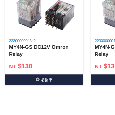
《27》 電話用品 / 接頭 / 對講機
《28》 電源延長線 / 分接插座
《29》 各類線材
2230000004342
223000000
MY4N-GS DC12V Omron
MY4N-G
《30》 訂制品 / 福利品 / 出清品
Relay
Relay
$130
$13
NT
NT
購物⾞