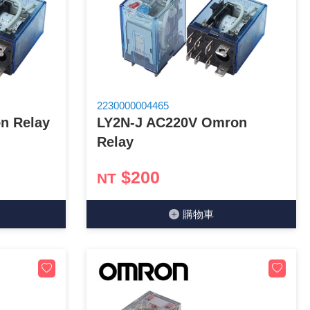
2230000004465
n Relay
LY2N-J AC220V Omron
Relay
$200
NT
購物⾞