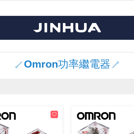
《11》 測試IC座 / IC轉接座 / IC燒錄器
《16》 開關 / 無熔絲開關 / 漏電斷路器
《 1 》 Arduino /樹莓派 /其他開發板
《20》 變壓器/ 電源轉換 / 電源濾波
《 5 》 光纖網路線 / 相關工具配件
《15》 繼電器 / SSR / 繼電器插座
《21》 電池 / 電池收納盒 / 充電器
《17》 電腦連接器 / 各式連接器
《 2 》 實習套件 / 馬達 / 太陽能
《 3 》 手機 / 電腦 / 多媒體週邊
《10》 電晶體 / 二極體 / 震盪器
《25》 零件盒 / 萬用盒 / 工具箱
《27》 電話用品 / 接頭 / 對講機
《30》 訂制品 / 福利品 / 出清品
《28》 電源延長線 / 分接插座
《 8 》 LED / 燈泡 / 照明設備
《18》 端子台 / 配線器材類
《22》 焊接工具 / PCB板
《13》 電子儀表 / 測試棒
《23》 手工具 / 電動工具
《24》 各類噴劑 / 固定劑
《 9 》 電阻 / 電容 / 電感
《26》 錄影監視系統
《19》 插頭 / 插座
《29》 各類線材
《 7 》 家用 /車用電子產品、生活用品、RO配件
《 6 》 影音線 / HDMI / 耳機線 / 廣播器材
《14》 電子零配件 / 保險絲 / 磁鐵 (強力、磁條)
《 4 》 散熱風扇 / 散熱片(膏) / 水冷散熱器
《12》 積體電路IC(特殊或門市無貨可另詢)
樹莓派、專屬配件 /Micro bit
馬達/齒輪/螺旋槳/調速器
手機 / 平板 / 電腦 相關商品
風扇 / 電腦散熱器
數位光纖線
HDMI 傳輸線 / 轉接頭
車用DC to AC電源轉換器
DC5V USB LED燈條
SMD 電阻 / 電容 / 電感 / Bead / 元件樣品本
電晶體-2SA 系列
燒錄器系列
放大器IC
錶頭
各式保險絲/保險絲座
SSR 固態繼電器
工業開關
2P端子線
端子台 / 接地銅排 / 短路片
世界各國電源轉換接頭
工業用電源供應器
電池盒
烙鐵
各式鉗子
接點清潔劑
塑膠透明零件盒
彩色攝影機 CCD
電話插頭 / 插座 / 轉接頭
2孔電源延長線
2P AC電源線
訂制品
Arduino 相容開發板
智能車/機械臂
記憶卡 / 隨身碟
風扇網
光纖接頭
HDMI / DVI 分配器 切換器
汽車電子周邊商品
DC12V/24V LED燈條 / 配件
電阻板 / 電容板
電晶體-2SB 系列
IC轉接座
微控制IC
錶頭分流器
磁鐵(強力、磁條) / 電磁閥
小型PCB繼電器
近接開關/光電開關
1.0mm 連接器
配線快速接頭
AC 插頭 / 插座 / 轉接頭
LED電源供應器
電池收納盒
烙鐵頭/復活膏
剝線/壓接工具
除塵清潔劑
塑膠萬用盒
DVR數位監視主機
電信測試用品
3孔電源延長線
3P AC電源線
福利品
主板擴充/電位轉換/時鐘模組
電源升降壓模組
DisplayPort 相關商品
風扇 調速器 / 周邊商品
光纖工具
HDMI 中繼 / 影音分離器
大同電鍋維修零件
聖誕燈 / 節慶燈
臥式碳膜電阻
電晶體-2SC 系列
轉接板
記憶IC
各類儀錶測試棒
手機維修用零件
汽車繼電器
行程開關/限動開關
1.25mm 連接器
紮線帶 / 捲束帶 / 魔帶 / 綁線帶
開關 / 門鈴 / AC插座 面板
家用USB手機充電器
碳鋅電池
烙鐵週邊配件
剝皮工具
層膜保護劑 / 絕緣膏
鋁質防水萬用盒
探測器/內視鏡
電話相關用品
2孔電源分接插座
DC電源線
出清品
Omron功率繼電器
藍芽 / WIFI / RF通訊 模組
太陽能 / 風力發電 週邊
USB 測試器
散熱片
影像擷取器
調光器 / 電子控制開關
COB燈
臥式水泥電阻
電晶體-2SD 系列
DIP IC測試座
邏輯IC
指針三用電錶
歐洲夾 / 鱷魚夾 / 鱷魚夾線
功率繼電器
洛克開關
1.27mm 連接器/排針
熱縮套管 / 絕緣套管
DC 插頭 / 插座 / 轉接頭
AC to AC 電源模組
鹼性電池
焊錫絲/錫條/錫珠
各式鑷子
除銹潤滑劑
工具包
彩色液晶螢幕
電話用線
3孔電源分接插座
實驗用線材
開關 / 鍵盤 模組
自動化控制模組
藍芽傳輸器、多媒體 / 音效卡
導熱貼片(散熱貼片)
影音(光纖)訊號轉換線 / 器
家用溫濕度計
植物燈
光敏電阻
電晶體-2SJ 系列
訊號轉換/控制積體電路
數字電錶 / 電容錶
電瓶夾/工作夾
Omron功率繼電器
按鈕開關
1.5mm 連接器
接線頭 / 接線夾
EC-5/SAE接頭 周邊商品
AC to AC 單向變壓器
電池測試器
拆焊工具
螺絲起子 / 起子組 / 充消磁器
潤滑劑
工具包+工具
監視系統周邊商品
家用對講機
中繼延長線
漆包線
麥克風/語音辨識
聲音擴大器模組
網路攝影機
散熱膏
CATV有線電視分配器
定時器 / 計時器 / 計步器
DC12 車用LED燈
熱敏電阻
電晶體-2SK 系列
數據&通信積體電路
Clamp 鉤錶
測試鉤
大功率繼電器
搖頭開關
2.0mm 連接器/排針
壓著端子
金屬接頭
AC to AC 雙向變壓器
Ni-MH 鎳氫充電電池
IC 夾 / IC 整腳器
各式板手
螺絲固定劑 / 急救膏
鋁質手提工具箱
監視器用線材(懶人線)
無線對講機配件
動力延長線
PVC電纜線/絕緣電子線
光電/紅外線/感測 模組
各類 套件 / LED燈光套件
USB 週邊相關商品
水冷散熱器及週邊
影像 / USB / 音源線材
電視 / 冷氣遙控器
指示燈
鉑電阻測溫體
電晶體-2N 系列
功率偵測積體電路
溫度計 / 溫溼度計 / 控制器
測試PIN/短路PIN(JUMP)
磁簧繼電器
輕觸開關
2.5mm 連接器
配線標誌 / 標誌銘牌
防水 / 無防水 公母連接器
AC工業用自耦升降壓變壓器
無線電話充電電池
錫爐/錫爐工具
各式尺規 / 水平儀
瞬間膠/黏著劑/針頭
塑膠手提工具箱
RG58A/U傳輸線
漏電保護插座 / 插座防塵蓋
電工法規配線線材
循跡 / 測距模組
時鐘機芯 / 時鐘套件
網路週邊(有線/無線)
麥克風 / 週邊商品
無線電源遙控器
各式燈泡 / 燈管(鹵素 / LED)
VR可變電阻
電晶體-CS 系列
光耦合器積體電路
低阻計 / 高阻計
焊片/焊針
通電延時繼電器
金屬開關
2.54mm 連接器/排針
固定座 / 固定鈕 / 固定夾
軍規接頭
傳統低壓變壓器
Ni-CD 鎳鎘充電電池
助焊用品
調整棒
除膠劑
金屬機箱
電鍋線
PVC控制電纜線