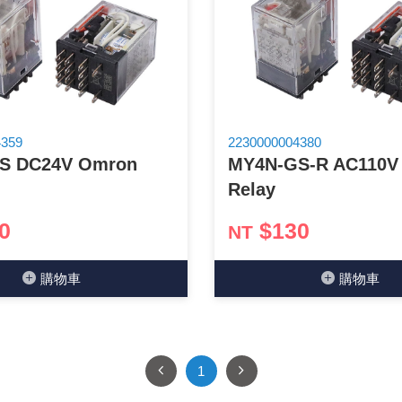
穩壓(稽納)二極體
吊扇開關
USB 連接器
溶劑瓶
瞬間電壓抑制二極管
電話琴鍵式開關/門扣開關
USB連接器帶PC板
引線器 / 穿線器
橋式整流器
復位開關
HDMI 連接器
數字磅秤 / 行李秤
4359
2230000004380
S DC24V Omron
MY4N-GS-R AC110V
石英振盪晶體
滑鼠滾輪編碼開關
SIM / SD / TF卡 連接器
超音波清洗器
Relay
陶瓷諧振器
SATA / IEEE 1394 連接器
手沖床機台
0
$130
NT
陶瓷濾波器 / 鑒頻器 / 陷波器
FPC 軟排線座
購物⾞
購物⾞
1