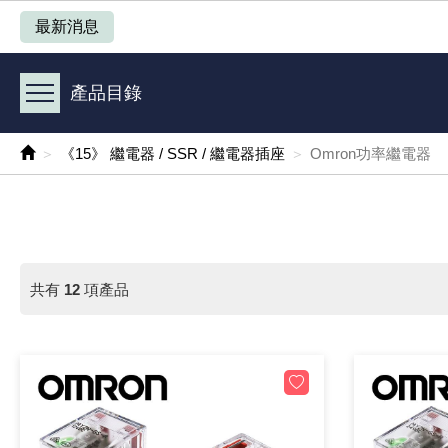
產品目錄
最新消息
《 1 》 Arduino /樹莓派 /其他開發板
產品目錄
《 2 》 實習套件 / 馬達 / 太陽能
《15》 繼電器 / SSR / 繼電器插座
Omron功率繼電器
《 3 》 手機 / 電腦 / 多媒體週邊
《 4 》 散熱風扇 / 散熱片(膏) / 水冷散熱器
《 5 》 光纖網路線 / 相關工具配件
共有
12
項產品
《 6 》 影音線 / HDMI / 耳機線 / 廣播器材
《 7 》 家用 /車用電子產品、生活用品、RO配件
《 8 》 LED / 燈泡 / 照明設備