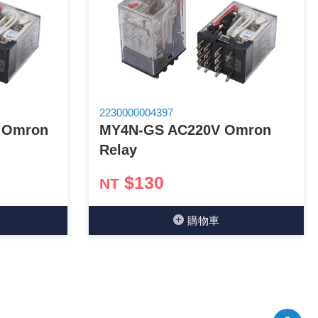
2230000004397
 Omron
MY4N-GS AC220V Omron
Relay
$130
NT
購物⾞