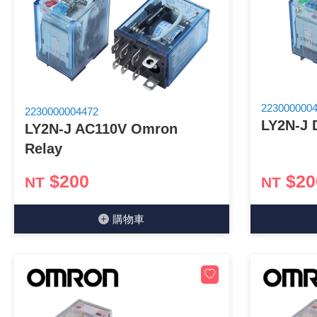
《18》 端子台 / 配線器材類
《19》 插頭 / 插座
《20》 變壓器/ 電源轉換 / 電源濾波
223000000
2230000004472
LY2N-J 
《21》 電池 / 電池收納盒 / 充電器
LY2N-J AC110V Omron
Relay
《22》 焊接工具 / PCB板
$200
$20
NT
NT
《23》 手工具 / 電動工具
購物⾞
《24》 各類噴劑 / 固定劑
《25》 零件盒 / 萬用盒 / 工具箱
《26》 錄影監視系統