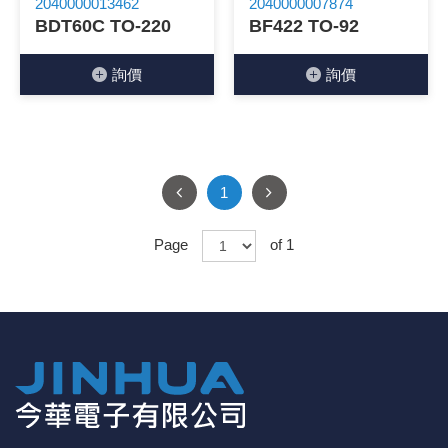
2040000013462
2040000007874
BDT60C TO-220
BF422 TO-92
《27》 電話用品 / 接頭 / 對講機
穩壓(稽納
吊扇開關
USB 連接
溶劑瓶
詢價
詢價
《28》 電源延長線 / 分接插座
瞬間電壓
電話琴鍵
USB連接
引線器 / 
《29》 各類線材
橋式整流
復位開關
HDMI 連
數字磅秤 
《30》 訂制品 / 福利品 / 出清品
石英振盪
滑鼠滾輪
SIM / SD
超音波清
1
陶瓷諧振
SATA / I
手沖床機
Page
of 1
陶瓷濾波器 
FPC 軟