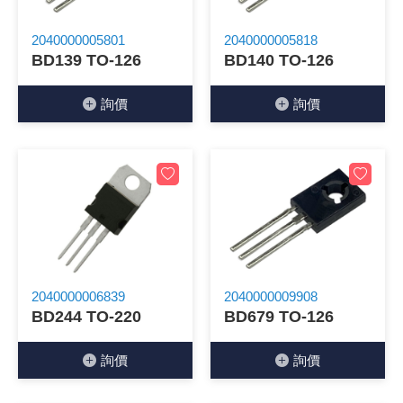
《 9 》 電阻 / 電容 / 電感
GPS/角
萬用測試儀
網路接頭 /
耳機套
來客告知
燈座 / 轉
SVR半固
電晶體-TI
類比開關
測距儀
探針
數字顯示 
微動開關
3.96mm
電纜固定
音源 插頭 /
AC to D
鋰充電電池
烙鐵清潔
刀具/研磨
環氧樹脂(固
平行電源
2040000005801
2040000005818
BD139 TO-126
BD140 TO-126
《10》 電晶體 / 二極體 / 震盪器
壓力 / 彎
技能檢定
USB / RJ
電視壁掛架
電捲門遙
LED 控制
線繞電阻(
電晶體-IR
介面驅動/接
照度計 / 
製具固定
斷電延時
溫度開關
7.5 / 5.
護線套(環)
香蕉插頭 /
可調式直
各類電池
烙鐵架/焊
放大鏡/數
金屬亮光膏
耐熱矽膠
詢價
詢價
《11》 測試IC座 / IC轉接座 / IC燒錄器
溫度 / 溼
其他配件
DVI 相關
喇叭 / 週
有線 / 無
冷光線 / 
排阻
電晶體-IRF
檢相計
銅柱/塑膠
閃爍繼電
線上開關 
5.08mm
隔離柱 / 
S端子/RCA
AVR 交
鈕扣電池 
電木PC板
刻磨機/電
瓦斯罐
同軸電纜
《12》 積體電路IC(特殊或門市無貨可另詢)
氣體感測
STEAM 
VGA 相
耳機收納
霧化器 / 
投射燈 / 
火花消除
電晶體-IRF
轉速計 / 
支架/腳墊
繼電器插座 
磁簧開關
3.0mm Mi
夾線套 / 
喇叭 接線座
UPS 不
一次鋰電
電腦纖維
電動起子
塑鋼土
訊號傳輸
《13》 電子儀表 / 測試棒
生醫模組
RS232 
保鮮膜
感應式照
電解電容
電晶體-BC
示波器 / 
旋鈕
波段開關
EL-1.3
壓條 / 配
IC 腳座
線上濾波器
鉛酸(免加
感光電路
電動起子
其他用途
影音信號
《14》 電子零配件 / 保險絲 / 磁鐵 (強力、磁條)
電壓/霍爾
電腦訊號
生活用品
陶瓷電容
電晶體-BD
其他特殊
微調器、
指撥開關 /
1.58φ 
BNC 插頭 
突波吸收
電池轉換
麵包板 / 
電熱風槍
發燒喇叭
《15》 繼電器 / SSR / 繼電器插座
顯示 / L
D型接頭 連
RO逆滲
麥拉電容
電晶體-BS
蜂鳴器/警
滑動開關
2.0φ 空
F 插頭 / 
避雷管 /
吸煙器/吸
熱熔膠槍 /
麥克風線
2040000006839
2040000009908
BD244 TO-220
BD679 TO-126
《16》 開關 / 無熔絲開關 / 漏電斷路器
蜂鳴 / 音效
SATA 連
鉭質電容
電晶體-MJ
熱電致冷
按式開關
2.8mm 
M(UHF) 
導電銀漆筆
繞線/退線
隔離擴張
詢價
詢價
《17》 電腦連接器 / 各式連接器
訊號產生
硬碟、顯卡
積層電容
電晶體-MP
MCH高
電源切換
4.2φ 5
N 插頭 / 
瓦斯噴火
各式萬力
電話線材/