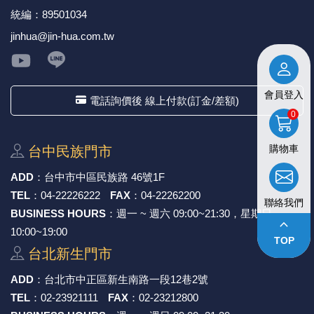
統編：89501034
jinhua@jin-hua.com.tw
會員登入
電話詢價後 線上付款(訂金/差額)
0
購物車
台中⺠族⾨市
ADD
：
台中市中區⺠族路 46號1F
TEL
：
04-22226222
FAX
：
04-22262200
聯絡我們
BUSINESS HOURS
：週一 ~ 週六 09:00~21:30，星期日
keyboard_arrow_up
10:00~19:00
TOP
台北新⽣⾨市
ADD
：
台北市中正區新⽣南路⼀段12巷2號
TEL
：
02-23921111
FAX
：
02-23212800