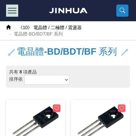
產品目錄
《2
《 
《
《 1 》 Arduino /樹莓派 /其他開發板
樹莓派、專屬配
馬達/齒輪
手機 / 平
風扇 / 
數位光纖
HDMI 傳
車用DC t
DC5V US
SMD 電阻 
電晶體-2S
燒錄器系
放大器IC
錶頭
各式保險絲
SSR 固
工業開關
2P端子線
端子台 / 
世界各國
工業用電
電池盒
烙鐵
各式鉗子
接點清潔
塑膠透明
彩色攝影機
電話插頭 /
2孔電源
2P AC電
訂制品
《10》 電晶體 / 二極體 / 震盪器
電晶體-BD/BDT/BF 系列
《 2 》 實習套件 / 馬達 / 太陽能
Arduino
智能車/機
記憶卡 / 
風扇網
光纖接頭
HDMI / 
汽車電子
DC12V/2
電阻板 / 
電晶體-2S
IC轉接座
微控制IC
錶頭分流
磁鐵(強力、
小型PCB
近接開關/
1.0mm 
配線快速
AC 插頭 /
LED電源
電池收納
烙鐵頭/復
剝線/壓接
除塵清潔
塑膠萬用
DVR數位
電信測試
3孔電源
3P AC電
福利品
電晶體-BD/BDT/BF 系列
《 3 》 手機 / 電腦 / 多媒體週邊
主板擴充/
電源升降
Display
風扇 調速
光纖工具
HDMI 中
大同電鍋
聖誕燈 / 
臥式碳膜
電晶體-2S
轉接板
記憶IC
各類儀錶
手機維修
汽車繼電
行程開關/
1.25mm
紮線帶 / 
開關 / 門鈴
家用USB
碳鋅電池
烙鐵週邊
剝皮工具
層膜保護劑
鋁質防水
探測器/內
電話相關
2孔電源
DC電源線
出清品
《 4 》 散熱風扇 / 散熱片(膏) / 水冷散熱器
藍芽 / WI
太陽能 /
USB 測試
散熱片
影像擷取
調光器 /
COB燈
臥式水泥
電晶體-2S
DIP IC測
邏輯IC
指針三用
歐洲夾 / 
功率繼電
洛克開關
1.27mm
熱縮套管 
DC 插頭 /
AC to A
鹼性電池
焊錫絲/錫
各式鑷子
除銹潤滑
工具包
彩色液晶
電話用線
3孔電源
實驗用線
共有
8
項產品
排序依
《 5 》 光纖網路線 / 相關工具配件
開關 / 鍵
自動化控
藍芽傳輸器
導熱貼片(
影音(光纖)
家用溫濕
植物燈
光敏電阻
電晶體-2S
訊號轉換
數字電錶 
電瓶夾/工
Omron
按鈕開關
1.5mm 
接線頭 / 
EC-5/S
AC to 
電池測試
拆焊工具
螺絲起子 /
潤滑劑
工具包+
監視系統
家用對講
中繼延長
漆包線
《 6 》 影音線 / HDMI / 耳機線 / 廣播器材
麥克風/語
聲音擴大
網路攝影
散熱膏
CATV有
定時器 / 
DC12 車
熱敏電阻
電晶體-2S
數據&通
Clamp 鉤
測試鉤
大功率繼
搖頭開關
2.0mm 
壓著端子
金屬接頭
AC to 
Ni-MH 
IC 夾 / I
各式板手
螺絲固定劑
鋁質手提
監視器用線
無線對講
動力延長
PVC電纜
《 7 》 家用 /車用電子產品、生活用品、RO配件
光電/紅外
各類 套件 
USB 週
水冷散熱
影像 / US
電視 / 
指示燈
鉑電阻測
電晶體-2N
功率偵測
溫度計 / 
測試PIN/短
磁簧繼電
輕觸開關
2.5mm 
配線標誌 
防水 / 
AC工業
無線電話
錫爐/錫爐
各式尺規 
瞬間膠/黏
塑膠手提
RG58A/
漏電保護插
電工法規
《 8 》 LED / 燈泡 / 照明設備
循跡 / 測
時鐘機芯 
網路週邊(
麥克風 /
無線電源
各式燈泡 / 
VR可變電
電晶體-C
光耦合器
低阻計 / 
焊片/焊針
通電延時
金屬開關
2.54mm
固定座 / 
軍規接頭
傳統低壓
Ni-CD 
助焊用品
調整棒
除膠劑
金屬機箱
電鍋線
PVC控制