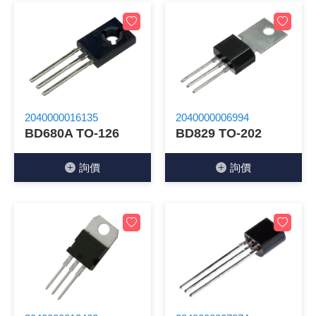
《18》 端子台 / 配線器材類
光耦合/繼
電腦電源
金屬皮膜
電晶體-
絕緣粒/電
斷電保護
6.3φ 2
TNC 插頭 
支架/電路
鎚子/刷子
壓接用排線
《19》 插頭 / 插座
馬達控制模
介面卡 / 
金電容(法
其他規格電
雲母片 / 
動力押扣
安德森接頭
PAL/FM
蝕刻設備
封口機
《20》 變壓器/ 電源轉換 / 電源濾波
雷射模組
鍵盤 / 滑
固態電容
TRIAC 
偏光膜 / 
腳踏開關
連接器端子
SMA 插頭 
電池點焊
手機維修/
2040000016135
2040000006994
《21》 電池 / 電池收納盒 / 充電器
條碼讀取
AC啟動電容
SCR 單
AC無熔絲
壓排IC座
SMB/SSM
PCB 修
BD680A TO-126
BD829 TO-202
《22》 焊接工具 / PCB板
可調電容
光電晶體 
DC12~2
D型連接
MCX 插頭 
ESD防靜
詢價
詢價
《23》 手工具 / 電動工具
電阻型電
發光二極體 
鑰匙開關
G57連接
CC4/CDM
安全眼鏡/
《24》 各類噴劑 / 固定劑
工型電感
紅外線 發射
鍵盤開關
金手指連
磁棒 / 夾
《25》 零件盒 / 萬用盒 / 工具箱
鐵粉芯
七段顯示器 /
滾珠震動
牛角連接
迷你鋸 / 
《26》 錄影監視系統
Bead
二極體
水銀開關
DIN / mi
各式膠帶