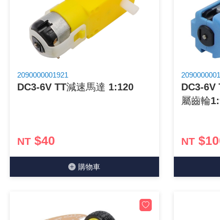
《27》 電話用品 / 接頭 / 對講機
《28》 電源延長線 / 分接插座
《29》 各類線材
2090000001921
209000000
DC3-6V TT減速馬達 1:120
DC3-6
《30》 訂制品 / 福利品 / 出清品
屬齒輪1:
$40
$10
NT
NT
購物⾞