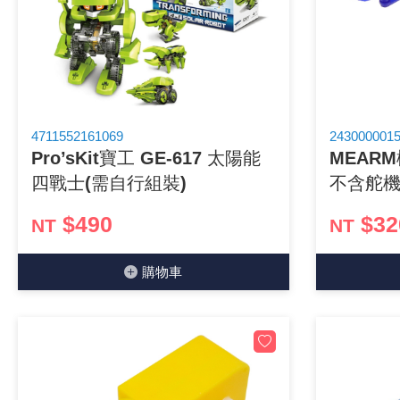
《18》 端子台 / 配線器材類
《19》 插頭 / 插座
《20》 變壓器/ 電源轉換 / 電源濾波
4711552161069
2430000015
Pro’sKit寶工 GE-617 太陽能
MEAR
《21》 電池 / 電池收納盒 / 充電器
四戰士(需自行組裝)
不含舵機
《22》 焊接工具 / PCB板
$490
$32
NT
NT
《23》 手工具 / 電動工具
購物⾞
《24》 各類噴劑 / 固定劑
《25》 零件盒 / 萬用盒 / 工具箱
《26》 錄影監視系統