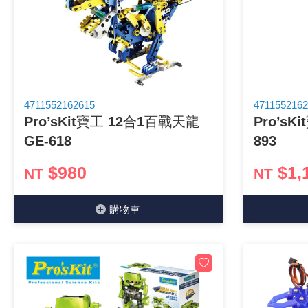
《 9 》 電阻 / 電容 / 電感
《10》 電晶體 / 二極體 / 震盪器
《11》 測試IC座 / IC轉接座 / IC燒錄器
4711552162615
4711552162
Pro’sKit寶工 12合1百戰天龍
Pro’sK
《12》 積體電路IC(特殊或門市無貨可另詢)
GE-618
893
《13》 電子儀表 / 測試棒
$980
$1,
NT
NT
《14》 電子零配件 / 保險絲 / 磁鐵 (強力、磁條)
購物⾞
《15》 繼電器 / SSR / 繼電器插座
《16》 開關 / 無熔絲開關 / 漏電斷路器
《17》 電腦連接器 / 各式連接器