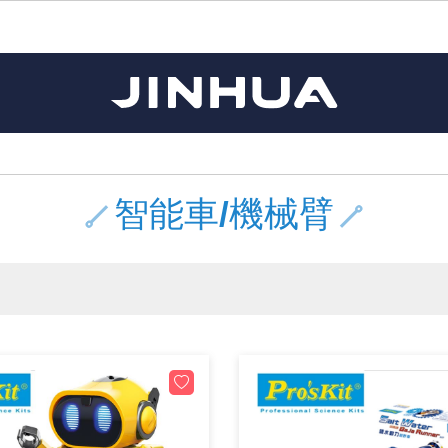
《11》 測試IC座 / IC轉接座 / IC燒錄器
《16》 開關 / 無熔絲開關 / 漏電斷路器
《 1 》 Arduino /樹莓派 /其他開發板
《20》 變壓器/ 電源轉換 / 電源濾波
《 5 》 光纖網路線 / 相關工具配件
《15》 繼電器 / SSR / 繼電器插座
《21》 電池 / 電池收納盒 / 充電器
《17》 電腦連接器 / 各式連接器
《 2 》 實習套件 / 馬達 / 太陽能
《 3 》 手機 / 電腦 / 多媒體週邊
《10》 電晶體 / 二極體 / 震盪器
《25》 零件盒 / 萬用盒 / 工具箱
《27》 電話用品 / 接頭 / 對講機
《30》 訂制品 / 福利品 / 出清品
《28》 電源延長線 / 分接插座
《 8 》 LED / 燈泡 / 照明設備
《18》 端子台 / 配線器材類
《22》 焊接工具 / PCB板
《13》 電子儀表 / 測試棒
《23》 手工具 / 電動工具
《24》 各類噴劑 / 固定劑
《 9 》 電阻 / 電容 / 電感
《26》 錄影監視系統
《19》 插頭 / 插座
《29》 各類線材
《 7 》 家用 /車用電子產品、生活用品、RO配件
《 6 》 影音線 / HDMI / 耳機線 / 廣播器材
《14》 電子零配件 / 保險絲 / 磁鐵 (強力、磁條)
《 4 》 散熱風扇 / 散熱片(膏) / 水冷散熱器
《12》 積體電路IC(特殊或門市無貨可另詢)
樹莓派、專屬配件 /Micro bit
馬達/齒輪/螺旋槳/調速器
手機 / 平板 / 電腦 相關商品
風扇 / 電腦散熱器
數位光纖線
HDMI 傳輸線 / 轉接頭
車用DC to AC電源轉換器
DC5V USB LED燈條
SMD 電阻 / 電容 / 電感 / Bead / 元件樣品本
電晶體-2SA 系列
燒錄器系列
放大器IC
錶頭
各式保險絲/保險絲座
SSR 固態繼電器
工業開關
2P端子線
端子台 / 接地銅排 / 短路片
世界各國電源轉換接頭
工業用電源供應器
電池盒
烙鐵
各式鉗子
接點清潔劑
塑膠透明零件盒
彩色攝影機 CCD
電話插頭 / 插座 / 轉接頭
2孔電源延長線
2P AC電源線
訂制品
Arduino 相容開發板
智能車/機械臂
記憶卡 / 隨身碟
風扇網
光纖接頭
HDMI / DVI 分配器 切換器
汽車電子周邊商品
DC12V/24V LED燈條 / 配件
電阻板 / 電容板
電晶體-2SB 系列
IC轉接座
微控制IC
錶頭分流器
磁鐵(強力、磁條) / 電磁閥
小型PCB繼電器
近接開關/光電開關
1.0mm 連接器
配線快速接頭
AC 插頭 / 插座 / 轉接頭
LED電源供應器
電池收納盒
烙鐵頭/復活膏
剝線/壓接工具
除塵清潔劑
塑膠萬用盒
DVR數位監視主機
電信測試用品
3孔電源延長線
3P AC電源線
福利品
主板擴充/電位轉換/時鐘模組
電源升降壓模組
DisplayPort 相關商品
風扇 調速器 / 周邊商品
光纖工具
HDMI 中繼 / 影音分離器
大同電鍋維修零件
聖誕燈 / 節慶燈
臥式碳膜電阻
電晶體-2SC 系列
轉接板
記憶IC
各類儀錶測試棒
手機維修用零件
汽車繼電器
行程開關/限動開關
1.25mm 連接器
紮線帶 / 捲束帶 / 魔帶 / 綁線帶
開關 / 門鈴 / AC插座 面板
家用USB手機充電器
碳鋅電池
烙鐵週邊配件
剝皮工具
層膜保護劑 / 絕緣膏
鋁質防水萬用盒
探測器/內視鏡
電話相關用品
2孔電源分接插座
DC電源線
出清品
智能車/機械臂
藍芽 / WIFI / RF通訊 模組
太陽能 / 風力發電 週邊
USB 測試器
散熱片
影像擷取器
調光器 / 電子控制開關
COB燈
臥式水泥電阻
電晶體-2SD 系列
DIP IC測試座
邏輯IC
指針三用電錶
歐洲夾 / 鱷魚夾 / 鱷魚夾線
功率繼電器
洛克開關
1.27mm 連接器/排針
熱縮套管 / 絕緣套管
DC 插頭 / 插座 / 轉接頭
AC to AC 電源模組
鹼性電池
焊錫絲/錫條/錫珠
各式鑷子
除銹潤滑劑
工具包
彩色液晶螢幕
電話用線
3孔電源分接插座
實驗用線材
開關 / 鍵盤 模組
自動化控制模組
藍芽傳輸器、多媒體 / 音效卡
導熱貼片(散熱貼片)
影音(光纖)訊號轉換線 / 器
家用溫濕度計
植物燈
光敏電阻
電晶體-2SJ 系列
訊號轉換/控制積體電路
數字電錶 / 電容錶
電瓶夾/工作夾
Omron功率繼電器
按鈕開關
1.5mm 連接器
接線頭 / 接線夾
EC-5/SAE接頭 周邊商品
AC to AC 單向變壓器
電池測試器
拆焊工具
螺絲起子 / 起子組 / 充消磁器
潤滑劑
工具包+工具
監視系統周邊商品
家用對講機
中繼延長線
漆包線
麥克風/語音辨識
聲音擴大器模組
網路攝影機
散熱膏
CATV有線電視分配器
定時器 / 計時器 / 計步器
DC12 車用LED燈
熱敏電阻
電晶體-2SK 系列
數據&通信積體電路
Clamp 鉤錶
測試鉤
大功率繼電器
搖頭開關
2.0mm 連接器/排針
壓著端子
金屬接頭
AC to AC 雙向變壓器
Ni-MH 鎳氫充電電池
IC 夾 / IC 整腳器
各式板手
螺絲固定劑 / 急救膏
鋁質手提工具箱
監視器用線材(懶人線)
無線對講機配件
動力延長線
PVC電纜線/絕緣電子線
光電/紅外線/感測 模組
各類 套件 / LED燈光套件
USB 週邊相關商品
水冷散熱器及週邊
影像 / USB / 音源線材
電視 / 冷氣遙控器
指示燈
鉑電阻測溫體
電晶體-2N 系列
功率偵測積體電路
溫度計 / 溫溼度計 / 控制器
測試PIN/短路PIN(JUMP)
磁簧繼電器
輕觸開關
2.5mm 連接器
配線標誌 / 標誌銘牌
防水 / 無防水 公母連接器
AC工業用自耦升降壓變壓器
無線電話充電電池
錫爐/錫爐工具
各式尺規 / 水平儀
瞬間膠/黏著劑/針頭
塑膠手提工具箱
RG58A/U傳輸線
漏電保護插座 / 插座防塵蓋
電工法規配線線材
循跡 / 測距模組
時鐘機芯 / 時鐘套件
網路週邊(有線/無線)
麥克風 / 週邊商品
無線電源遙控器
各式燈泡 / 燈管(鹵素 / LED)
VR可變電阻
電晶體-CS 系列
光耦合器積體電路
低阻計 / 高阻計
焊片/焊針
通電延時繼電器
金屬開關
2.54mm 連接器/排針
固定座 / 固定鈕 / 固定夾
軍規接頭
傳統低壓變壓器
Ni-CD 鎳鎘充電電池
助焊用品
調整棒
除膠劑
金屬機箱
電鍋線
PVC控制電纜線