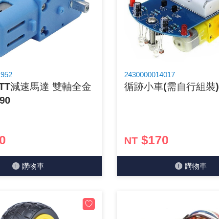
穩壓(稽納)二極體
吊扇開關
USB 連接器
溶劑瓶
瞬間電壓抑制二極管
電話琴鍵式開關/門扣開關
USB連接器帶PC板
引線器 / 穿線器
橋式整流器
復位開關
HDMI 連接器
數字磅秤 / 行李秤
1952
2430000014017
V TT減速馬達 雙軸全金
循跡小車(需自行組裝)
石英振盪晶體
滑鼠滾輪編碼開關
SIM / SD / TF卡 連接器
超音波清洗器
90
陶瓷諧振器
SATA / IEEE 1394 連接器
手沖床機台
陶瓷濾波器 / 鑒頻器 / 陷波器
FPC 軟排線座
0
$170
NT
購物⾞
購物⾞