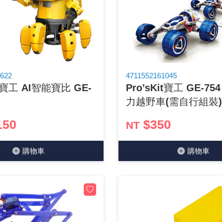
GPS/角度/速度/高度模組
萬用測試儀 / 示波器
網路接頭 / 面板 / 護套
耳機套
來客告知器/警報器相關商品
燈座 / 轉換座
SVR半固定可調電阻
電晶體-TIP 系列
類比開關&多工選擇積體電路
測距儀
探針
數字顯示 循環/延時繼電器
微動開關
3.96mm 連接器
電纜固定頭
音源 插頭 / 插座 / 轉接頭 / 面板
AC to DC 變壓器 / 配件
鋰充電電池 / 模組
烙鐵清潔用品
刀具/研磨工具
環氧樹脂(固化劑) / UV固化劑
平行電源線
壓力 / 彎曲模組
技能檢定套件
USB / RJ45 / RS232 切換器
電視壁掛架 / 喇叭架
電捲門遙控器
LED 控制器 / 調光器
線繞電阻(瓷管電阻)(可訂製)
電晶體-IRF 系列
介面驅動/接收 IC
照度計 / 噪音計
製具固定扣
斷電延時繼電器
溫度開關
7.5 / 5.0mm 連接器
護線套(環) / 扣式塞頭 / 電源線扣
香蕉插頭 / 插座 / 博士端子
可調式直流電源供應器
各類電池充電器
烙鐵架/焊錫架
放大鏡/數位顯微鏡
金屬亮光膏/劑
耐熱矽膠電線
溫度 / 溼度 / 液體模組
其他配件
DVI 相關商品
喇叭 / 週邊商品
有線 / 無線門鈴
冷光線 / 驅動器
排阻
電晶體-IRFD/IRFR/IRFS
檢相計
銅柱/塑膠柱/螺絲/墊片/O型圈
閃爍繼電器
線上開關 / 排風扇開關
5.08mm 大4P連接器
隔離柱 / 鉚釘
S端子/RCA 插頭 / 插座 / 轉接頭
AVR 交流穩壓器
鈕扣電池 / 助聽器電池
電木PC板
刻磨機/電鑽/鑽頭
瓦斯罐
同軸電纜線
622
4711552161045
it寶工 AI智能寶比 GE-
Pro’sKit寶工 GE-7
氣體感測模組
STEAM 科學實驗
VGA 相關商品
耳機收納
霧化器 / 霧化片
投射燈 / 工作燈 / 軌道燈
火花消除器
電晶體-IRFP/IRFU/IRFZ
轉速計 / 風速計
支架/腳墊
繼電器插座 / 配件 / 工具
磁簧開關
3.0mm Mini Fit連接器
夾線套 / 扭線環
喇叭 接線座 / 戰車座
UPS 不斷電系統
一次鋰電池
電腦纖維萬用板
電動起子
塑鋼土
訊號傳輸電纜線
力越野車(需自行組裝)
生醫模組
RS232 相關商品
保鮮膜
感應式照明相關商品
電解電容
電晶體-BC/雙極BJT 系列
示波器 / 熱像儀
旋鈕
波段開關
EL-1.3空中接頭連接器
壓條 / 配線槽 / 線槽剪刀
IC 腳座
線上濾波器 / 電源濾波器
鉛酸(免加水)充電電池
感光電路板
電動起子頭
其他用途噴劑
影音信號線
150
$350
NT
電壓/霍爾電流模組
電腦訊號轉換器
生活用品
陶瓷電容
電晶體-BD/BDT/BF 系列
其他特殊儀錶
微調器、刻度盤
指撥開關 / BCD / 編碼器
1.58φ 空中接頭連接器
BNC 插頭 / 插座 / 轉接頭
突波吸收器
電池轉換套筒
麵包板 / 跳線盒 / 供電電源板
電熱風槍
發燒喇叭線
購物⾞
購物⾞
顯示 / LED燈 模組
D型接頭 連接線 / 轉接頭
RO逆滲透週邊配件
麥拉電容
電晶體-BS/BUxx系列
蜂鳴器/警報器
滑動開關
2.0φ 空中接頭連接器
F 插頭 / 插座 / 轉接頭
避雷管 / 陶瓷氣體放電管
吸煙器/吸煙儀
熱熔膠槍 / 膠條
麥克風線
蜂鳴 / 音效 / MP3 模組
SATA 連接線 / 轉接頭
鉭質電容
電晶體-MJ/MJE/MJH 系列
熱電致冷晶片
按式開關
2.8mm 車用連接器
M(UHF) 插頭 / 插座 / 轉接頭
導電銀漆筆/膠/貼片/飛線補點焊片
繞線/退線筆
隔離擴張網
訊號產生模組
硬碟、顯卡支撐架 / 外接盒 / 軟碟機
積層電容
電晶體-MPSA 系列
MCH高溫陶瓷加熱片
電源切換開關
4.2φ 5016空中接頭連接器
N 插頭 / 插座 / 轉接頭
瓦斯噴火槍
各式萬力夾
電話線材/跳線