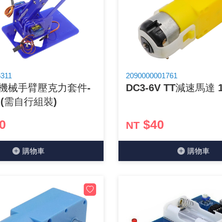
光耦合/繼電器/MOS觸發開關 模組
電腦電源供應器/相關配件
金屬皮膜電容
電晶體-電磁爐晶體系列
絕緣粒/電晶體插座
斷電保護開關
6.3φ 250汽車連接器
TNC 插頭 / 插座 / 轉接頭
支架/電路板夾具/BGA萬用鋼網
鎚子/刷子
壓接用排線 / 軟排線
馬達控制模組(不含馬達)
介面卡 / 擴充卡
金電容(法拉電容)
其他規格電晶體TR
雲母片 / 矽膠片
動力押扣開關
安德森接頭 / 航空連接器
PAL/FME 轉接頭
蝕刻設備
封口機
雷射模組
鍵盤 / 滑鼠 / 電腦週邊
固態電容
TRIAC 雙向閘流體
偏光膜 / 反射片
腳踏開關
連接器端子退PIN器
SMA 插頭 / 插座 / 轉接頭 / 線材
電池點焊配件
手機維修/鐘錶工具
311
2090000001761
M機械手臂壓克力套件-
DC3-6V TT減速馬達 1
條碼讀取機
AC啟動電容 / 運轉電容 / MKP(薄膜)電容
SCR 單向直流閘流體
AC無熔絲開關 / 漏電斷路器 / 電磁接觸器
壓排IC座
SMB/SSMB/SMC 插頭 / 插座 / 轉接頭
PCB 修護工具
(需自行組裝)
可調電容
光電晶體 / 光電開關
DC12~24V 點火過載保護開關
D型連接器
MCX 插頭 / 插座 / 轉接頭
ESD防靜電週邊
0
$40
NT
電阻型電感
發光二極體 (LED) / 配件
鑰匙開關
G57連接器
CC4/CDMA 插頭 / 插座
安全眼鏡/指套
購物⾞
購物⾞
工型電感
紅外線 發射/接收 LED
鍵盤開關
金手指連接器
磁棒 / 夾棒
鐵粉芯
七段顯示器 / 點矩陣 / LED Bar
滾珠震動開關
牛角連接器
迷你鋸 / 絲鋸架
Bead
二極體
水銀開關
DIN / mini DIN 連接器
各式膠帶