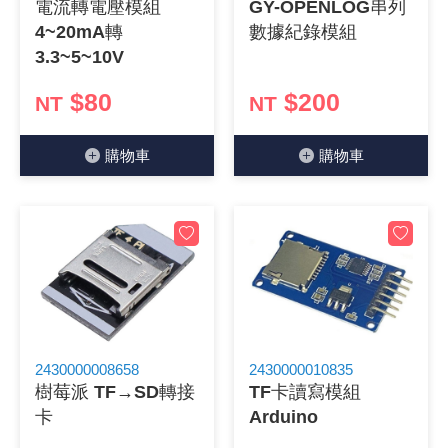
電流轉電壓模組
GY-OPENLOG串列
4~20mA轉
數據紀錄模組
3.3~5~10V
$80
$200
NT
NT
購物⾞
購物⾞
2430000008658
2430000010835
樹莓派 TF→SD轉接
TF卡讀寫模組
卡
Arduino