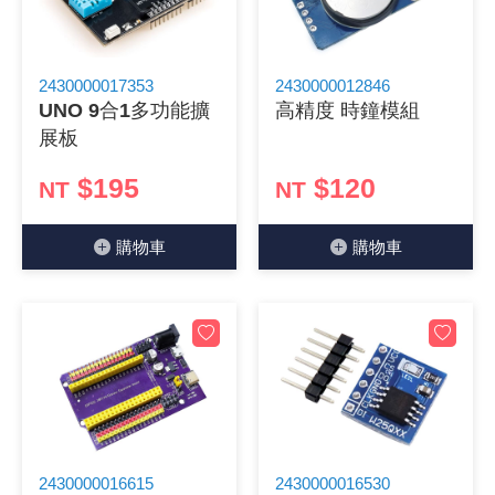
《 9 》 電阻 / 電容 / 電感
GPS/角
萬用測試儀
網路接頭 /
耳機套
來客告知
燈座 / 轉
SVR半固
電晶體-TI
類比開關
測距儀
探針
數字顯示 
微動開關
3.96mm
電纜固定
音源 插頭 /
AC to D
鋰充電電池
烙鐵清潔
刀具/研磨
環氧樹脂(固
平行電源
《10》 電晶體 / 二極體 / 震盪器
壓力 / 彎
技能檢定
USB / RJ
電視壁掛架
電捲門遙
LED 控制
線繞電阻(
電晶體-IR
介面驅動/接
照度計 / 
製具固定
斷電延時
溫度開關
7.5 / 5.
護線套(環)
香蕉插頭 /
可調式直
各類電池
烙鐵架/焊
放大鏡/數
金屬亮光膏
耐熱矽膠
2430000017353
2430000012846
UNO 9合1多功能擴
高精度 時鐘模組
展板
《11》 測試IC座 / IC轉接座 / IC燒錄器
溫度 / 溼
其他配件
DVI 相關
喇叭 / 週
有線 / 無
冷光線 / 
排阻
電晶體-IRF
檢相計
銅柱/塑膠
閃爍繼電
線上開關 
5.08mm
隔離柱 / 
S端子/RCA
AVR 交
鈕扣電池 
電木PC板
刻磨機/電
瓦斯罐
同軸電纜
$195
$120
NT
NT
《12》 積體電路IC(特殊或門市無貨可另詢)
氣體感測
STEAM 
VGA 相
耳機收納
霧化器 / 
投射燈 / 
火花消除
電晶體-IRF
轉速計 / 
支架/腳墊
繼電器插座 
磁簧開關
3.0mm Mi
夾線套 / 
喇叭 接線座
UPS 不
一次鋰電
電腦纖維
電動起子
塑鋼土
訊號傳輸
購物⾞
購物⾞
《13》 電子儀表 / 測試棒
生醫模組
RS232 
保鮮膜
感應式照
電解電容
電晶體-BC
示波器 / 
旋鈕
波段開關
EL-1.3
壓條 / 配
IC 腳座
線上濾波器
鉛酸(免加
感光電路
電動起子
其他用途
影音信號
《14》 電子零配件 / 保險絲 / 磁鐵 (強力、磁條)
電壓/霍爾
電腦訊號
生活用品
陶瓷電容
電晶體-BD
其他特殊
微調器、
指撥開關 /
1.58φ 
BNC 插頭 
突波吸收
電池轉換
麵包板 / 
電熱風槍
發燒喇叭
《15》 繼電器 / SSR / 繼電器插座
顯示 / L
D型接頭 連
RO逆滲
麥拉電容
電晶體-BS
蜂鳴器/警
滑動開關
2.0φ 空
F 插頭 / 
避雷管 /
吸煙器/吸
熱熔膠槍 /
麥克風線
《16》 開關 / 無熔絲開關 / 漏電斷路器
蜂鳴 / 音效
SATA 連
鉭質電容
電晶體-MJ
熱電致冷
按式開關
2.8mm 
M(UHF) 
導電銀漆筆
繞線/退線
隔離擴張
《17》 電腦連接器 / 各式連接器
訊號產生
硬碟、顯卡
積層電容
電晶體-MP
MCH高
電源切換
4.2φ 5
N 插頭 / 
瓦斯噴火
各式萬力
電話線材/
2430000016615
2430000016530