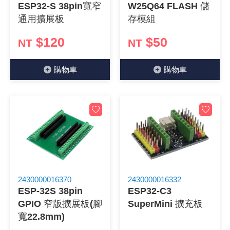
ESP32-S 38pin寬窄
W25Q64 FLASH 儲
《18》 端子台 / 配線器材類
光耦合/繼
電腦電源
金屬皮膜
電晶體-
絕緣粒/電
斷電保護
6.3φ 2
TNC 插頭 
支架/電路
鎚子/刷子
壓接用排線
通用擴展板
存模組
$120
$50
《19》 插頭 / 插座
馬達控制模
介面卡 / 
金電容(法
其他規格電
雲母片 / 
動力押扣
安德森接頭
PAL/FM
蝕刻設備
封口機
NT
NT
《20》 變壓器/ 電源轉換 / 電源濾波
雷射模組
鍵盤 / 滑
固態電容
TRIAC 
偏光膜 / 
腳踏開關
連接器端子
SMA 插頭 
電池點焊
手機維修/
購物⾞
購物⾞
《21》 電池 / 電池收納盒 / 充電器
條碼讀取
AC啟動電容
SCR 單
AC無熔絲
壓排IC座
SMB/SSM
PCB 修
《22》 焊接工具 / PCB板
可調電容
光電晶體 
DC12~2
D型連接
MCX 插頭 
ESD防靜
《23》 手工具 / 電動工具
電阻型電
發光二極體 
鑰匙開關
G57連接
CC4/CDM
安全眼鏡/
《24》 各類噴劑 / 固定劑
工型電感
紅外線 發射
鍵盤開關
金手指連
磁棒 / 夾
2430000016370
2430000016332
ESP-32S 38pin
ESP32-C3
《25》 零件盒 / 萬用盒 / 工具箱
鐵粉芯
七段顯示器 /
滾珠震動
牛角連接
迷你鋸 / 
GPIO 窄版擴展板(腳
SuperMini 擴充板
寬22.8mm)
《26》 錄影監視系統
Bead
二極體
水銀開關
DIN / mi
各式膠帶