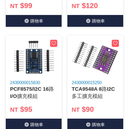
$99
$120
NT
NT
《27》 電話用品 / 接頭 / 對講機
穩壓(稽納
吊扇開關
USB 連接
溶劑瓶
購物⾞
購物⾞
《28》 電源延長線 / 分接插座
瞬間電壓
電話琴鍵
USB連接
引線器 / 
《29》 各類線材
橋式整流
復位開關
HDMI 連
數字磅秤 
《30》 訂制品 / 福利品 / 出清品
石英振盪
滑鼠滾輪
SIM / SD
超音波清
陶瓷諧振
SATA / I
手沖床機
陶瓷濾波器 
FPC 軟
2430000015830
2430000015250
PCF8575/I2C 16路
TCA9548A 8路I2C
I/O擴充模組
多工擴充模組
$95
$90
NT
NT
購物⾞
購物⾞