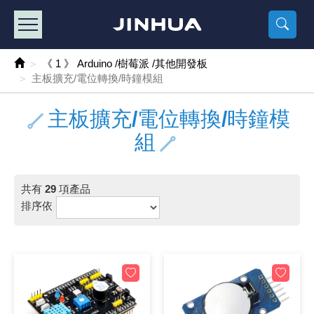
產品目錄
《2
《 
《
《 1 》 Arduino /樹莓派 /其他開發板
樹莓派、專屬配
馬達/齒輪
手機 / 平
風扇 / 
數位光纖
HDMI 傳
車用DC t
DC5V US
SMD 電阻 
電晶體-2S
燒錄器系
放大器IC
錶頭
各式保險絲
SSR 固
工業開關
2P端子線
端子台 / 
世界各國
工業用電
電池盒
烙鐵
各式鉗子
接點清潔
塑膠透明
彩色攝影機
電話插頭 /
2孔電源
2P AC電
訂制品
《 1 》 Arduino /樹莓派 /其他開發板
主板擴充/電位轉換/時鐘模組
《 2 》 實習套件 / 馬達 / 太陽能
Arduino
智能車/機
記憶卡 / 
風扇網
光纖接頭
HDMI / 
汽車電子
DC12V/2
電阻板 / 
電晶體-2S
IC轉接座
微控制IC
錶頭分流
磁鐵(強力、
小型PCB
近接開關/
1.0mm 
配線快速
AC 插頭 /
LED電源
電池收納
烙鐵頭/復
剝線/壓接
除塵清潔
塑膠萬用
DVR數位
電信測試
3孔電源
3P AC電
福利品
主板擴充/電位轉換/時鐘模
《 3 》 手機 / 電腦 / 多媒體週邊
主板擴充/
電源升降
Display
風扇 調速
光纖工具
HDMI 中
大同電鍋
聖誕燈 / 
臥式碳膜
電晶體-2S
轉接板
記憶IC
各類儀錶
手機維修
汽車繼電
行程開關/
1.25mm
紮線帶 / 
開關 / 門鈴
家用USB
碳鋅電池
烙鐵週邊
剝皮工具
層膜保護劑
鋁質防水
探測器/內
電話相關
2孔電源
DC電源線
出清品
組
《 4 》 散熱風扇 / 散熱片(膏) / 水冷散熱器
藍芽 / WI
太陽能 /
USB 測試
散熱片
影像擷取
調光器 /
COB燈
臥式水泥
電晶體-2S
DIP IC測
邏輯IC
指針三用
歐洲夾 / 
功率繼電
洛克開關
1.27mm
熱縮套管 
DC 插頭 /
AC to A
鹼性電池
焊錫絲/錫
各式鑷子
除銹潤滑
工具包
彩色液晶
電話用線
3孔電源
實驗用線
共有
29
項產品
《 5 》 光纖網路線 / 相關工具配件
開關 / 鍵
自動化控
藍芽傳輸器
導熱貼片(
影音(光纖)
家用溫濕
植物燈
光敏電阻
電晶體-2S
訊號轉換
數字電錶 
電瓶夾/工
Omron
按鈕開關
1.5mm 
接線頭 / 
EC-5/S
AC to 
電池測試
拆焊工具
螺絲起子 /
潤滑劑
工具包+
監視系統
家用對講
中繼延長
漆包線
排序依
《 6 》 影音線 / HDMI / 耳機線 / 廣播器材
麥克風/語
聲音擴大
網路攝影
散熱膏
CATV有
定時器 / 
DC12 車
熱敏電阻
電晶體-2S
數據&通
Clamp 鉤
測試鉤
大功率繼
搖頭開關
2.0mm 
壓著端子
金屬接頭
AC to 
Ni-MH 
IC 夾 / I
各式板手
螺絲固定劑
鋁質手提
監視器用線
無線對講
動力延長
PVC電纜
《 7 》 家用 /車用電子產品、生活用品、RO配件
光電/紅外
各類 套件 
USB 週
水冷散熱
影像 / US
電視 / 
指示燈
鉑電阻測
電晶體-2N
功率偵測
溫度計 / 
測試PIN/短
磁簧繼電
輕觸開關
2.5mm 
配線標誌 
防水 / 
AC工業
無線電話
錫爐/錫爐
各式尺規 
瞬間膠/黏
塑膠手提
RG58A/
漏電保護插
電工法規
《 8 》 LED / 燈泡 / 照明設備
循跡 / 測
時鐘機芯 
網路週邊(
麥克風 /
無線電源
各式燈泡 / 
VR可變電
電晶體-C
光耦合器
低阻計 / 
焊片/焊針
通電延時
金屬開關
2.54mm
固定座 / 
軍規接頭
傳統低壓
Ni-CD 
助焊用品
調整棒
除膠劑
金屬機箱
電鍋線
PVC控制