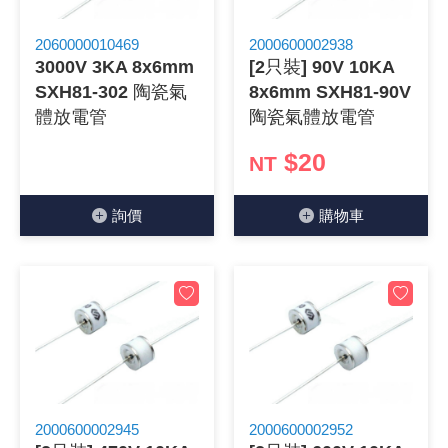
《 9 》 電阻 / 電容 / 電感
GPS/角
萬用測試儀
網路接頭 /
耳機套
來客告知
燈座 / 轉
SVR半固
電晶體-TI
類比開關
測距儀
探針
數字顯示 
微動開關
3.96mm
電纜固定
音源 插頭 /
AC to D
鋰充電電池
烙鐵清潔
刀具/研磨
環氧樹脂(固
平行電源
2060000010469
2000600002938
3000V 3KA 8x6mm
[2只裝] 90V 10KA
《10》 電晶體 / 二極體 / 震盪器
壓力 / 彎
技能檢定
USB / RJ
電視壁掛架
電捲門遙
LED 控制
線繞電阻(
電晶體-IR
介面驅動/接
照度計 / 
製具固定
斷電延時
溫度開關
7.5 / 5.
護線套(環)
香蕉插頭 /
可調式直
各類電池
烙鐵架/焊
放大鏡/數
金屬亮光膏
耐熱矽膠
SXH81-302 陶瓷氣
8x6mm SXH81-90V
體放電管
陶瓷氣體放電管
《11》 測試IC座 / IC轉接座 / IC燒錄器
溫度 / 溼
其他配件
DVI 相關
喇叭 / 週
有線 / 無
冷光線 / 
排阻
電晶體-IRF
檢相計
銅柱/塑膠
閃爍繼電
線上開關 
5.08mm
隔離柱 / 
S端子/RCA
AVR 交
鈕扣電池 
電木PC板
刻磨機/電
瓦斯罐
同軸電纜
$20
NT
《12》 積體電路IC(特殊或門市無貨可另詢)
氣體感測
STEAM 
VGA 相
耳機收納
霧化器 / 
投射燈 / 
火花消除
電晶體-IRF
轉速計 / 
支架/腳墊
繼電器插座 
磁簧開關
3.0mm Mi
夾線套 / 
喇叭 接線座
UPS 不
一次鋰電
電腦纖維
電動起子
塑鋼土
訊號傳輸
詢價
購物⾞
《13》 電子儀表 / 測試棒
生醫模組
RS232 
保鮮膜
感應式照
電解電容
電晶體-BC
示波器 / 
旋鈕
波段開關
EL-1.3
壓條 / 配
IC 腳座
線上濾波器
鉛酸(免加
感光電路
電動起子
其他用途
影音信號
《14》 電子零配件 / 保險絲 / 磁鐵 (強力、磁條)
電壓/霍爾
電腦訊號
生活用品
陶瓷電容
電晶體-BD
其他特殊
微調器、
指撥開關 /
1.58φ 
BNC 插頭 
突波吸收
電池轉換
麵包板 / 
電熱風槍
發燒喇叭
《15》 繼電器 / SSR / 繼電器插座
顯示 / L
D型接頭 連
RO逆滲
麥拉電容
電晶體-BS
蜂鳴器/警
滑動開關
2.0φ 空
F 插頭 / 
避雷管 /
吸煙器/吸
熱熔膠槍 /
麥克風線
《16》 開關 / 無熔絲開關 / 漏電斷路器
蜂鳴 / 音效
SATA 連
鉭質電容
電晶體-MJ
熱電致冷
按式開關
2.8mm 
M(UHF) 
導電銀漆筆
繞線/退線
隔離擴張
《17》 電腦連接器 / 各式連接器
訊號產生
硬碟、顯卡
積層電容
電晶體-MP
MCH高
電源切換
4.2φ 5
N 插頭 / 
瓦斯噴火
各式萬力
電話線材/
2000600002945
2000600002952