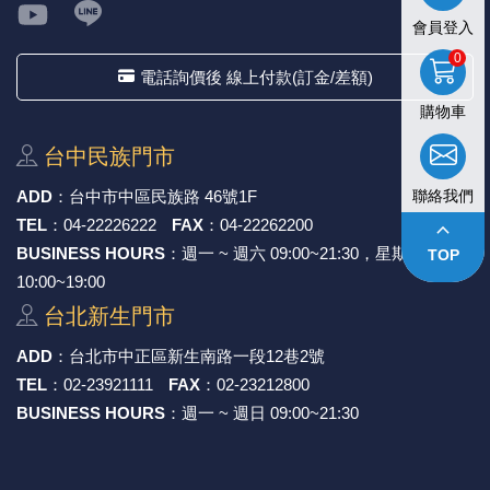
會員登入
0
電話詢價後 線上付款(訂金/差額)
購物車
台中⺠族⾨市
聯絡我們
ADD
：
台中市中區⺠族路 46號1F
keyboard_arrow_up
TEL
：
04-22226222
FAX
：
04-22262200
BUSINESS HOURS
：週一 ~ 週六 09:00~21:30，星期日
TOP
10:00~19:00
台北新⽣⾨市
ADD
：
台北市中正區新⽣南路⼀段12巷2號
TEL
：
02-23921111
FAX
：
02-23212800
BUSINESS HOURS
：週一 ~ 週日 09:00~21:30