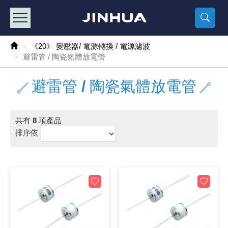
產品目錄
《2
《 
《
《 1 》 Arduino /樹莓派 /其他開發板
樹莓派、專屬配
馬達/齒輪
手機 / 平
風扇 / 
數位光纖
HDMI 傳
車用DC t
DC5V US
SMD 電阻 
電晶體-2S
燒錄器系
放大器IC
錶頭
各式保險絲
SSR 固
工業開關
2P端子線
端子台 / 
世界各國
工業用電
電池盒
烙鐵
各式鉗子
接點清潔
塑膠透明
彩色攝影機
電話插頭 /
2孔電源
2P AC電
訂制品
《20》 變壓器/ 電源轉換 / 電源濾波
避雷管 / 陶瓷氣體放電管
《 2 》 實習套件 / 馬達 / 太陽能
Arduino
智能車/機
記憶卡 / 
風扇網
光纖接頭
HDMI / 
汽車電子
DC12V/2
電阻板 / 
電晶體-2S
IC轉接座
微控制IC
錶頭分流
磁鐵(強力、
小型PCB
近接開關/
1.0mm 
配線快速
AC 插頭 /
LED電源
電池收納
烙鐵頭/復
剝線/壓接
除塵清潔
塑膠萬用
DVR數位
電信測試
3孔電源
3P AC電
福利品
避雷管 / 陶瓷氣體放電管
《 3 》 手機 / 電腦 / 多媒體週邊
主板擴充/
電源升降
Display
風扇 調速
光纖工具
HDMI 中
大同電鍋
聖誕燈 / 
臥式碳膜
電晶體-2S
轉接板
記憶IC
各類儀錶
手機維修
汽車繼電
行程開關/
1.25mm
紮線帶 / 
開關 / 門鈴
家用USB
碳鋅電池
烙鐵週邊
剝皮工具
層膜保護劑
鋁質防水
探測器/內
電話相關
2孔電源
DC電源線
出清品
《 4 》 散熱風扇 / 散熱片(膏) / 水冷散熱器
藍芽 / WI
太陽能 /
USB 測試
散熱片
影像擷取
調光器 /
COB燈
臥式水泥
電晶體-2S
DIP IC測
邏輯IC
指針三用
歐洲夾 / 
功率繼電
洛克開關
1.27mm
熱縮套管 
DC 插頭 /
AC to A
鹼性電池
焊錫絲/錫
各式鑷子
除銹潤滑
工具包
彩色液晶
電話用線
3孔電源
實驗用線
共有
8
項產品
排序依
《 5 》 光纖網路線 / 相關工具配件
開關 / 鍵
自動化控
藍芽傳輸器
導熱貼片(
影音(光纖)
家用溫濕
植物燈
光敏電阻
電晶體-2S
訊號轉換
數字電錶 
電瓶夾/工
Omron
按鈕開關
1.5mm 
接線頭 / 
EC-5/S
AC to 
電池測試
拆焊工具
螺絲起子 /
潤滑劑
工具包+
監視系統
家用對講
中繼延長
漆包線
《 6 》 影音線 / HDMI / 耳機線 / 廣播器材
麥克風/語
聲音擴大
網路攝影
散熱膏
CATV有
定時器 / 
DC12 車
熱敏電阻
電晶體-2S
數據&通
Clamp 鉤
測試鉤
大功率繼
搖頭開關
2.0mm 
壓著端子
金屬接頭
AC to 
Ni-MH 
IC 夾 / I
各式板手
螺絲固定劑
鋁質手提
監視器用線
無線對講
動力延長
PVC電纜
《 7 》 家用 /車用電子產品、生活用品、RO配件
光電/紅外
各類 套件 
USB 週
水冷散熱
影像 / US
電視 / 
指示燈
鉑電阻測
電晶體-2N
功率偵測
溫度計 / 
測試PIN/短
磁簧繼電
輕觸開關
2.5mm 
配線標誌 
防水 / 
AC工業
無線電話
錫爐/錫爐
各式尺規 
瞬間膠/黏
塑膠手提
RG58A/
漏電保護插
電工法規
《 8 》 LED / 燈泡 / 照明設備
循跡 / 測
時鐘機芯 
網路週邊(
麥克風 /
無線電源
各式燈泡 / 
VR可變電
電晶體-C
光耦合器
低阻計 / 
焊片/焊針
通電延時
金屬開關
2.54mm
固定座 / 
軍規接頭
傳統低壓
Ni-CD 
助焊用品
調整棒
除膠劑
金屬機箱
電鍋線
PVC控制