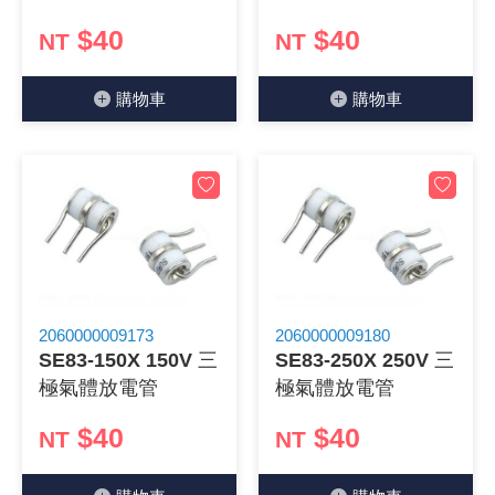
《27》 電話用品 / 接頭 / 對講機
$40
$40
穩壓(稽納
吊扇開關
USB 連接
溶劑瓶
NT
NT
《28》 電源延長線 / 分接插座
瞬間電壓
電話琴鍵
USB連接
引線器 / 
購物⾞
購物⾞
《29》 各類線材
橋式整流
復位開關
HDMI 連
數字磅秤 
《30》 訂制品 / 福利品 / 出清品
石英振盪
滑鼠滾輪
SIM / SD
超音波清
陶瓷諧振
SATA / I
手沖床機
陶瓷濾波器 
FPC 軟
2060000009173
2060000009180
SE83-150X 150V 三
SE83-250X 250V 三
極氣體放電管
極氣體放電管
$40
$40
NT
NT