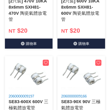
[2只裝] 470V 10KA
[2只裝] 600V 10KA
8x6mm SXH81-
8x6mm SXH81-
《18》 端子台 / 配線器材類
光耦合/繼
電腦電源
金屬皮膜
電晶體-
絕緣粒/電
斷電保護
6.3φ 2
TNC 插頭 
支架/電路
鎚子/刷子
壓接用排線
470V 陶瓷氣體放電
600V 陶瓷氣體放電
管
管
《19》 插頭 / 插座
馬達控制模
介面卡 / 
金電容(法
其他規格電
雲母片 / 
動力押扣
安德森接頭
PAL/FM
蝕刻設備
封口機
$20
$20
NT
NT
《20》 變壓器/ 電源轉換 / 電源濾波
雷射模組
鍵盤 / 滑
固態電容
TRIAC 
偏光膜 / 
腳踏開關
連接器端子
SMA 插頭 
電池點焊
手機維修/
購物⾞
購物⾞
《21》 電池 / 電池收納盒 / 充電器
條碼讀取
AC啟動電容
SCR 單
AC無熔絲
壓排IC座
SMB/SSM
PCB 修
《22》 焊接工具 / PCB板
可調電容
光電晶體 
DC12~2
D型連接
MCX 插頭 
ESD防靜
《23》 手工具 / 電動工具
電阻型電
發光二極體 
鑰匙開關
G57連接
CC4/CDM
安全眼鏡/
《24》 各類噴劑 / 固定劑
工型電感
紅外線 發射
鍵盤開關
金手指連
磁棒 / 夾
《25》 零件盒 / 萬用盒 / 工具箱
鐵粉芯
七段顯示器 /
滾珠震動
牛角連接
迷你鋸 / 
2060000009197
2060000009166
SE83-600X 600V 三
SE83-90X 90V 三極
《26》 錄影監視系統
Bead
二極體
水銀開關
DIN / mi
各式膠帶
極氣體放電管
氣體放電管