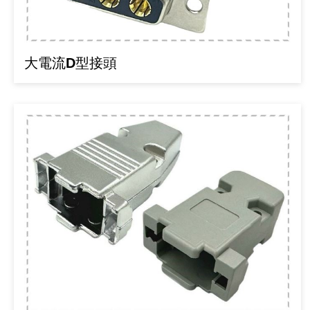
《18》 端子台 / 配線器材類
《19》 插頭 / 插座
大電流D型接頭
《20》 變壓器/ 電源轉換 / 電源濾波
《21》 電池 / 電池收納盒 / 充電器
《22》 焊接工具 / PCB板
《23》 手工具 / 電動工具
《24》 各類噴劑 / 固定劑
《25》 零件盒 / 萬用盒 / 工具箱
《26》 錄影監視系統