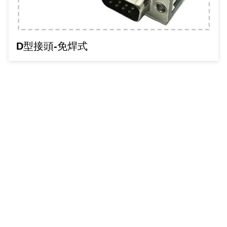
光耦合/繼電器/MOS觸發開關 模組
電腦電源供應器/相關配件
金屬皮膜電容
電晶體-電磁爐晶體系列
絕緣粒/電晶體插座
斷電保護開關
6.3φ 250汽車連接器
TNC 插頭 / 插座 / 轉接頭
支架/電路板夾具/BGA萬用鋼網
鎚子/刷子
壓接用排線 / 軟排線
馬達控制模組(不含馬達)
介面卡 / 擴充卡
金電容(法拉電容)
其他規格電晶體TR
雲母片 / 矽膠片
動力押扣開關
安德森接頭 / 航空連接器
PAL/FME 轉接頭
蝕刻設備
封口機
D型接頭-免焊式
雷射模組
鍵盤 / 滑鼠 / 電腦週邊
固態電容
TRIAC 雙向閘流體
偏光膜 / 反射片
腳踏開關
連接器端子退PIN器
SMA 插頭 / 插座 / 轉接頭 / 線材
電池點焊配件
手機維修/鐘錶工具
條碼讀取機
AC啟動電容 / 運轉電容 / MKP(薄膜)電容
SCR 單向直流閘流體
AC無熔絲開關 / 漏電斷路器 / 電磁接觸器
壓排IC座
SMB/SSMB/SMC 插頭 / 插座 / 轉接頭
PCB 修護工具
可調電容
光電晶體 / 光電開關
DC12~24V 點火過載保護開關
D型連接器
MCX 插頭 / 插座 / 轉接頭
ESD防靜電週邊
電阻型電感
發光二極體 (LED) / 配件
鑰匙開關
G57連接器
CC4/CDMA 插頭 / 插座
安全眼鏡/指套
工型電感
紅外線 發射/接收 LED
鍵盤開關
金手指連接器
磁棒 / 夾棒
鐵粉芯
七段顯示器 / 點矩陣 / LED Bar
滾珠震動開關
牛角連接器
迷你鋸 / 絲鋸架
Bead
二極體
水銀開關
DIN / mini DIN 連接器
各式膠帶