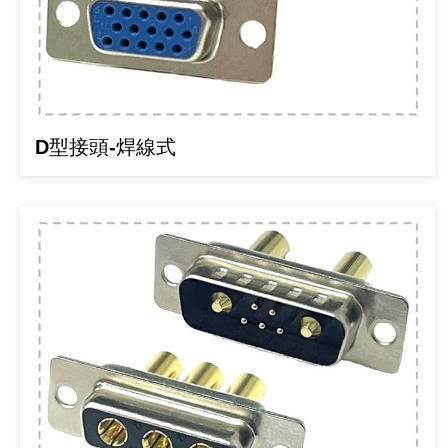
《 9 》 電阻 / 電容 / 電感
《10》 電晶體 / 二極體 / 震盪器
《11》 測試IC座 / IC轉接座 / IC燒錄器
D型接頭-焊線式
《12》 積體電路IC(特殊或門市無貨可另詢)
《13》 電子儀表 / 測試棒
《14》 電子零配件 / 保險絲 / 磁鐵 (強力、磁條)
《15》 繼電器 / SSR / 繼電器插座
《16》 開關 / 無熔絲開關 / 漏電斷路器
《17》 電腦連接器 / 各式連接器