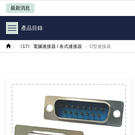
產品目錄
最新消息
《 1 》 Arduino /樹莓派 /其他開發板
產品目錄
《 2 》 實習套件 / 馬達 / 太陽能
《17》 電腦連接器 / 各式連接器
D型連接器
《 3 》 手機 / 電腦 / 多媒體週邊
《 4 》 散熱風扇 / 散熱片(膏) / 水冷散熱器
《 5 》 光纖網路線 / 相關工具配件
《 6 》 影音線 / HDMI / 耳機線 / 廣播器材
《 7 》 家用 /車用電子產品、生活用品、RO配件
《 8 》 LED / 燈泡 / 照明設備