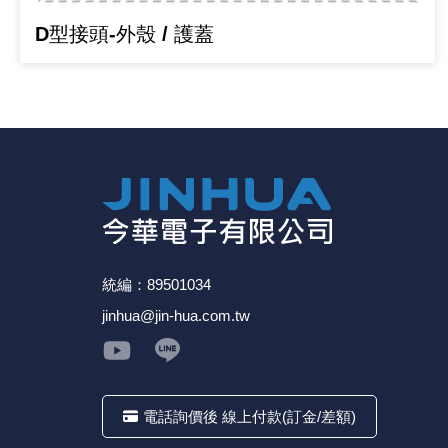
《27》 電話用品 / 接頭 / 對講機
D型接頭-外殼 / 護蓋
《28》 電源延長線 / 分接插座
《29》 各類線材
《30》 訂制品 / 福利品 / 出清品
統編：89501034
jinhua@jin-hua.com.tw
電話詢價後 線上付款(訂金/差額)