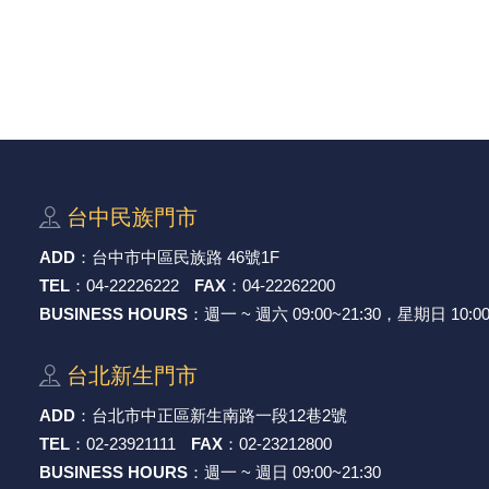
穩壓(稽納)二極體
吊扇開關
USB 連接器
溶劑瓶
瞬間電壓抑制二極管
電話琴鍵式開關/門扣開關
USB連接器帶PC板
引線器 / 穿線器
橋式整流器
復位開關
HDMI 連接器
數字磅秤 / 行李秤
石英振盪晶體
滑鼠滾輪編碼開關
SIM / SD / TF卡 連接器
超音波清洗器
台中⺠族⾨市
陶瓷諧振器
SATA / IEEE 1394 連接器
手沖床機台
ADD
：
台中市中區⺠族路 46號1F
TEL
：
04-22226222
FAX
：
04-22262200
陶瓷濾波器 / 鑒頻器 / 陷波器
FPC 軟排線座
BUSINESS HOURS
：週一 ~ 週六 09:00~21:30，星期日 10:00
台北新⽣⾨市
ADD
：
台北市中正區新⽣南路⼀段12巷2號
TEL
：
02-23921111
FAX
：
02-23212800
BUSINESS HOURS
：週一 ~ 週日 09:00~21:30