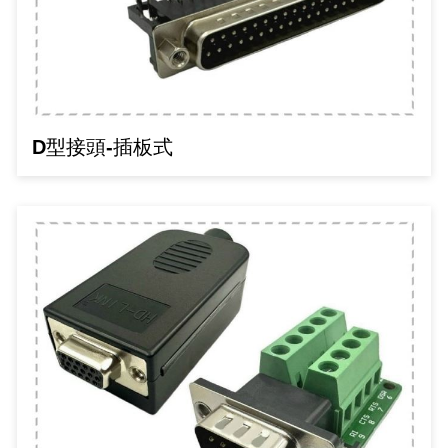
GPS/角度/速度/高度模組
萬用測試儀 / 示波器
網路接頭 / 面板 / 護套
耳機套
來客告知器/警報器相關商品
燈座 / 轉換座
SVR半固定可調電阻
電晶體-TIP 系列
類比開關&多工選擇積體電路
測距儀
探針
數字顯示 循環/延時繼電器
微動開關
3.96mm 連接器
電纜固定頭
音源 插頭 / 插座 / 轉接頭 / 面板
AC to DC 變壓器 / 配件
鋰充電電池 / 模組
烙鐵清潔用品
刀具/研磨工具
環氧樹脂(固化劑) / UV固化劑
平行電源線
壓力 / 彎曲模組
技能檢定套件
USB / RJ45 / RS232 切換器
電視壁掛架 / 喇叭架
電捲門遙控器
LED 控制器 / 調光器
線繞電阻(瓷管電阻)(可訂製)
電晶體-IRF 系列
介面驅動/接收 IC
照度計 / 噪音計
製具固定扣
斷電延時繼電器
溫度開關
7.5 / 5.0mm 連接器
護線套(環) / 扣式塞頭 / 電源線扣
香蕉插頭 / 插座 / 博士端子
可調式直流電源供應器
各類電池充電器
烙鐵架/焊錫架
放大鏡/數位顯微鏡
金屬亮光膏/劑
耐熱矽膠電線
溫度 / 溼度 / 液體模組
其他配件
DVI 相關商品
喇叭 / 週邊商品
有線 / 無線門鈴
冷光線 / 驅動器
排阻
電晶體-IRFD/IRFR/IRFS
檢相計
銅柱/塑膠柱/螺絲/墊片/O型圈
閃爍繼電器
線上開關 / 排風扇開關
5.08mm 大4P連接器
隔離柱 / 鉚釘
S端子/RCA 插頭 / 插座 / 轉接頭
AVR 交流穩壓器
鈕扣電池 / 助聽器電池
電木PC板
刻磨機/電鑽/鑽頭
瓦斯罐
同軸電纜線
D型接頭-插板式
氣體感測模組
STEAM 科學實驗
VGA 相關商品
耳機收納
霧化器 / 霧化片
投射燈 / 工作燈 / 軌道燈
火花消除器
電晶體-IRFP/IRFU/IRFZ
轉速計 / 風速計
支架/腳墊
繼電器插座 / 配件 / 工具
磁簧開關
3.0mm Mini Fit連接器
夾線套 / 扭線環
喇叭 接線座 / 戰車座
UPS 不斷電系統
一次鋰電池
電腦纖維萬用板
電動起子
塑鋼土
訊號傳輸電纜線
生醫模組
RS232 相關商品
保鮮膜
感應式照明相關商品
電解電容
電晶體-BC/雙極BJT 系列
示波器 / 熱像儀
旋鈕
波段開關
EL-1.3空中接頭連接器
壓條 / 配線槽 / 線槽剪刀
IC 腳座
線上濾波器 / 電源濾波器
鉛酸(免加水)充電電池
感光電路板
電動起子頭
其他用途噴劑
影音信號線
電壓/霍爾電流模組
電腦訊號轉換器
生活用品
陶瓷電容
電晶體-BD/BDT/BF 系列
其他特殊儀錶
微調器、刻度盤
指撥開關 / BCD / 編碼器
1.58φ 空中接頭連接器
BNC 插頭 / 插座 / 轉接頭
突波吸收器
電池轉換套筒
麵包板 / 跳線盒 / 供電電源板
電熱風槍
發燒喇叭線
顯示 / LED燈 模組
D型接頭 連接線 / 轉接頭
RO逆滲透週邊配件
麥拉電容
電晶體-BS/BUxx系列
蜂鳴器/警報器
滑動開關
2.0φ 空中接頭連接器
F 插頭 / 插座 / 轉接頭
避雷管 / 陶瓷氣體放電管
吸煙器/吸煙儀
熱熔膠槍 / 膠條
麥克風線
蜂鳴 / 音效 / MP3 模組
SATA 連接線 / 轉接頭
鉭質電容
電晶體-MJ/MJE/MJH 系列
熱電致冷晶片
按式開關
2.8mm 車用連接器
M(UHF) 插頭 / 插座 / 轉接頭
導電銀漆筆/膠/貼片/飛線補點焊片
繞線/退線筆
隔離擴張網
訊號產生模組
硬碟、顯卡支撐架 / 外接盒 / 軟碟機
積層電容
電晶體-MPSA 系列
MCH高溫陶瓷加熱片
電源切換開關
4.2φ 5016空中接頭連接器
N 插頭 / 插座 / 轉接頭
瓦斯噴火槍
各式萬力夾
電話線材/跳線