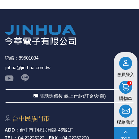
統編：89501034
jinhua@jin-hua.com.tw
會員登入
0
電話詢價後 線上付款(訂金/差額)
購物車
台中⺠族⾨市
聯絡我們
ADD
：
台中市中區⺠族路 46號1F
keyboard_arrow_up
TEL
：
04-22226222
FAX
：
04-22262200
TOP