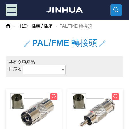
產品目錄
《2
《 
《
《 1 》 Arduino /樹莓派 /其他開發板
樹莓派、專屬配
馬達/齒輪
手機 / 平
風扇 / 
數位光纖
HDMI 傳
車用DC t
DC5V US
SMD 電阻 
電晶體-2S
燒錄器系
放大器IC
錶頭
各式保險絲
SSR 固
工業開關
2P端子線
端子台 / 
世界各國
工業用電
電池盒
烙鐵
各式鉗子
接點清潔
塑膠透明
彩色攝影機
電話插頭 /
2孔電源
2P AC電
訂制品
《19》 插頭 / 插座
PAL/FME 轉接頭
《 2 》 實習套件 / 馬達 / 太陽能
Arduino
智能車/機
記憶卡 / 
風扇網
光纖接頭
HDMI / 
汽車電子
DC12V/2
電阻板 / 
電晶體-2S
IC轉接座
微控制IC
錶頭分流
磁鐵(強力、
小型PCB
近接開關/
1.0mm 
配線快速
AC 插頭 /
LED電源
電池收納
烙鐵頭/復
剝線/壓接
除塵清潔
塑膠萬用
DVR數位
電信測試
3孔電源
3P AC電
福利品
PAL/FME 轉接頭
《 3 》 手機 / 電腦 / 多媒體週邊
主板擴充/
電源升降
Display
風扇 調速
光纖工具
HDMI 中
大同電鍋
聖誕燈 / 
臥式碳膜
電晶體-2S
轉接板
記憶IC
各類儀錶
手機維修
汽車繼電
行程開關/
1.25mm
紮線帶 / 
開關 / 門鈴
家用USB
碳鋅電池
烙鐵週邊
剝皮工具
層膜保護劑
鋁質防水
探測器/內
電話相關
2孔電源
DC電源線
出清品
共有
9
項產品
《 4 》 散熱風扇 / 散熱片(膏) / 水冷散熱器
藍芽 / WI
太陽能 /
USB 測試
散熱片
影像擷取
調光器 /
COB燈
臥式水泥
電晶體-2S
DIP IC測
邏輯IC
指針三用
歐洲夾 / 
功率繼電
洛克開關
1.27mm
熱縮套管 
DC 插頭 /
AC to A
鹼性電池
焊錫絲/錫
各式鑷子
除銹潤滑
工具包
彩色液晶
電話用線
3孔電源
實驗用線
排序依
《 5 》 光纖網路線 / 相關工具配件
開關 / 鍵
自動化控
藍芽傳輸器
導熱貼片(
影音(光纖)
家用溫濕
植物燈
光敏電阻
電晶體-2S
訊號轉換
數字電錶 
電瓶夾/工
Omron
按鈕開關
1.5mm 
接線頭 / 
EC-5/S
AC to 
電池測試
拆焊工具
螺絲起子 /
潤滑劑
工具包+
監視系統
家用對講
中繼延長
漆包線
《 6 》 影音線 / HDMI / 耳機線 / 廣播器材
麥克風/語
聲音擴大
網路攝影
散熱膏
CATV有
定時器 / 
DC12 車
熱敏電阻
電晶體-2S
數據&通
Clamp 鉤
測試鉤
大功率繼
搖頭開關
2.0mm 
壓著端子
金屬接頭
AC to 
Ni-MH 
IC 夾 / I
各式板手
螺絲固定劑
鋁質手提
監視器用線
無線對講
動力延長
PVC電纜
《 7 》 家用 /車用電子產品、生活用品、RO配件
光電/紅外
各類 套件 
USB 週
水冷散熱
影像 / US
電視 / 
指示燈
鉑電阻測
電晶體-2N
功率偵測
溫度計 / 
測試PIN/短
磁簧繼電
輕觸開關
2.5mm 
配線標誌 
防水 / 
AC工業
無線電話
錫爐/錫爐
各式尺規 
瞬間膠/黏
塑膠手提
RG58A/
漏電保護插
電工法規
《 8 》 LED / 燈泡 / 照明設備
循跡 / 測
時鐘機芯 
網路週邊(
麥克風 /
無線電源
各式燈泡 / 
VR可變電
電晶體-C
光耦合器
低阻計 / 
焊片/焊針
通電延時
金屬開關
2.54mm
固定座 / 
軍規接頭
傳統低壓
Ni-CD 
助焊用品
調整棒
除膠劑
金屬機箱
電鍋線
PVC控制