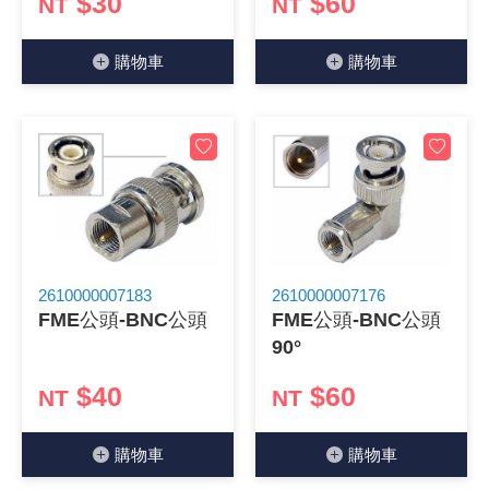
$30
$60
NT
NT
《18》 端子台 / 配線器材類
光耦合/繼
電腦電源
金屬皮膜
電晶體-
絕緣粒/電
斷電保護
6.3φ 2
TNC 插頭 
支架/電路
鎚子/刷子
壓接用排線
購物⾞
購物⾞
《19》 插頭 / 插座
馬達控制模
介面卡 / 
金電容(法
其他規格電
雲母片 / 
動力押扣
安德森接頭
PAL/FM
蝕刻設備
封口機
《20》 變壓器/ 電源轉換 / 電源濾波
雷射模組
鍵盤 / 滑
固態電容
TRIAC 
偏光膜 / 
腳踏開關
連接器端子
SMA 插頭 
電池點焊
手機維修/
《21》 電池 / 電池收納盒 / 充電器
條碼讀取
AC啟動電容
SCR 單
AC無熔絲
壓排IC座
SMB/SSM
PCB 修
《22》 焊接工具 / PCB板
可調電容
光電晶體 
DC12~2
D型連接
MCX 插頭 
ESD防靜
2610000007183
2610000007176
《23》 手工具 / 電動工具
電阻型電
發光二極體 
鑰匙開關
G57連接
CC4/CDM
安全眼鏡/
FME公頭-BNC公頭
FME公頭-BNC公頭
90°
《24》 各類噴劑 / 固定劑
工型電感
紅外線 發射
鍵盤開關
金手指連
磁棒 / 夾
$40
$60
NT
NT
《25》 零件盒 / 萬用盒 / 工具箱
鐵粉芯
七段顯示器 /
滾珠震動
牛角連接
迷你鋸 / 
購物⾞
購物⾞
《26》 錄影監視系統
Bead
二極體
水銀開關
DIN / mi
各式膠帶