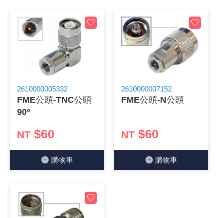
《27》 電話用品 / 接頭 / 對講機
穩壓(稽納
吊扇開關
USB 連接
溶劑瓶
《28》 電源延長線 / 分接插座
瞬間電壓
電話琴鍵
USB連接
引線器 / 
《29》 各類線材
橋式整流
復位開關
HDMI 連
數字磅秤 
《30》 訂制品 / 福利品 / 出清品
石英振盪
滑鼠滾輪
SIM / SD
超音波清
2610000005332
2610000007152
FME公頭-TNC公頭
FME公頭-N公頭
90°
陶瓷諧振
SATA / I
手沖床機
$60
$60
NT
NT
陶瓷濾波器 
FPC 軟
購物⾞
購物⾞