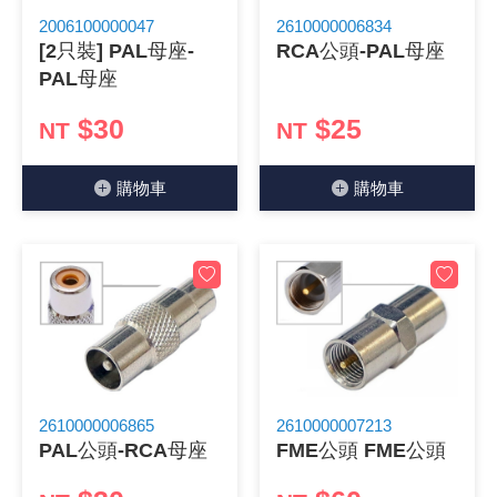
2006100000047
2610000006834
《 9 》 電阻 / 電容 / 電感
GPS/角
萬用測試儀
網路接頭 /
耳機套
來客告知
燈座 / 轉
SVR半固
電晶體-TI
類比開關
測距儀
探針
數字顯示 
微動開關
3.96mm
電纜固定
音源 插頭 /
AC to D
鋰充電電池
烙鐵清潔
刀具/研磨
環氧樹脂(固
平行電源
[2只裝] PAL母座-
RCA公頭-PAL母座
PAL母座
《10》 電晶體 / 二極體 / 震盪器
壓力 / 彎
技能檢定
USB / RJ
電視壁掛架
電捲門遙
LED 控制
線繞電阻(
電晶體-IR
介面驅動/接
照度計 / 
製具固定
斷電延時
溫度開關
7.5 / 5.
護線套(環)
香蕉插頭 /
可調式直
各類電池
烙鐵架/焊
放大鏡/數
金屬亮光膏
耐熱矽膠
$30
$25
NT
NT
《11》 測試IC座 / IC轉接座 / IC燒錄器
溫度 / 溼
其他配件
DVI 相關
喇叭 / 週
有線 / 無
冷光線 / 
排阻
電晶體-IRF
檢相計
銅柱/塑膠
閃爍繼電
線上開關 
5.08mm
隔離柱 / 
S端子/RCA
AVR 交
鈕扣電池 
電木PC板
刻磨機/電
瓦斯罐
同軸電纜
購物⾞
購物⾞
《12》 積體電路IC(特殊或門市無貨可另詢)
氣體感測
STEAM 
VGA 相
耳機收納
霧化器 / 
投射燈 / 
火花消除
電晶體-IRF
轉速計 / 
支架/腳墊
繼電器插座 
磁簧開關
3.0mm Mi
夾線套 / 
喇叭 接線座
UPS 不
一次鋰電
電腦纖維
電動起子
塑鋼土
訊號傳輸
《13》 電子儀表 / 測試棒
生醫模組
RS232 
保鮮膜
感應式照
電解電容
電晶體-BC
示波器 / 
旋鈕
波段開關
EL-1.3
壓條 / 配
IC 腳座
線上濾波器
鉛酸(免加
感光電路
電動起子
其他用途
影音信號
《14》 電子零配件 / 保險絲 / 磁鐵 (強力、磁條)
電壓/霍爾
電腦訊號
生活用品
陶瓷電容
電晶體-BD
其他特殊
微調器、
指撥開關 /
1.58φ 
BNC 插頭 
突波吸收
電池轉換
麵包板 / 
電熱風槍
發燒喇叭
《15》 繼電器 / SSR / 繼電器插座
顯示 / L
D型接頭 連
RO逆滲
麥拉電容
電晶體-BS
蜂鳴器/警
滑動開關
2.0φ 空
F 插頭 / 
避雷管 /
吸煙器/吸
熱熔膠槍 /
麥克風線
《16》 開關 / 無熔絲開關 / 漏電斷路器
蜂鳴 / 音效
SATA 連
鉭質電容
電晶體-MJ
熱電致冷
按式開關
2.8mm 
M(UHF) 
導電銀漆筆
繞線/退線
隔離擴張
2610000006865
2610000007213
PAL公頭-RCA母座
FME公頭 FME公頭
《17》 電腦連接器 / 各式連接器
訊號產生
硬碟、顯卡
積層電容
電晶體-MP
MCH高
電源切換
4.2φ 5
N 插頭 / 
瓦斯噴火
各式萬力
電話線材/