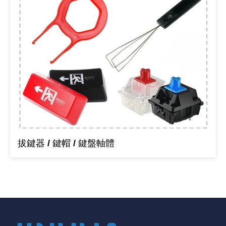
拔鍵器 / 鍵帽 / 鍵盤軸體