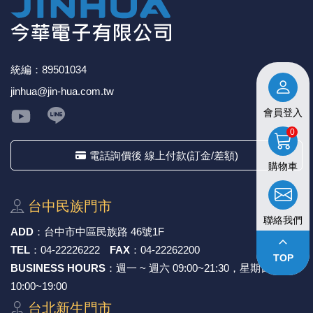
統編：89501034
jinhua@jin-hua.com.tw
會員登入
0
電話詢價後 線上付款(訂金/差額)
購物車
台中⺠族⾨市
聯絡我們
ADD
：
台中市中區⺠族路 46號1F
keyboard_arrow_up
TEL
：
04-22226222
FAX
：
04-22262200
TOP
BUSINESS HOURS
：週一 ~ 週六 09:00~21:30，星期日
10:00~19:00
台北新⽣⾨市