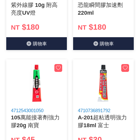
紫外線膠 10g 附高
恐龍瞬間膠加速劑
亮度UV燈
220ml
$180
$180
NT
NT
購物⾞
購物⾞
4712543001050
4710736891792
105萬能接著劑強力
A-201超粘透明強力
膠20g 南寶
膠18ml 富士
$45
$30