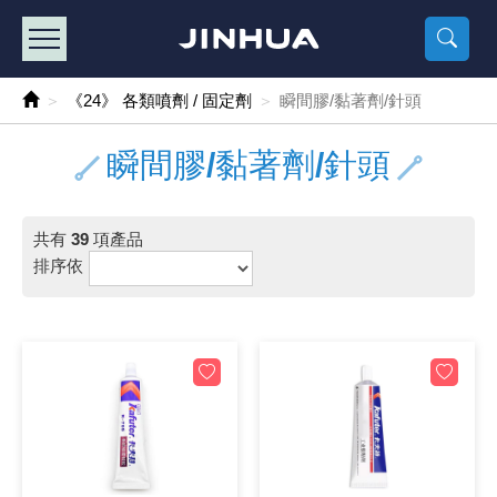
產品目錄
《2
《 
《
《 1 》 Arduino /樹莓派 /其他開發板
樹莓派、專屬配
馬達/齒輪
手機 / 平
風扇 / 
數位光纖
HDMI 傳
車用DC t
DC5V US
SMD 電阻 
電晶體-2S
燒錄器系
放大器IC
錶頭
各式保險絲
SSR 固
工業開關
2P端子線
端子台 / 
世界各國
工業用電
電池盒
烙鐵
各式鉗子
接點清潔
塑膠透明
彩色攝影機
電話插頭 /
2孔電源
2P AC電
訂制品
《24》 各類噴劑 / 固定劑
瞬間膠/黏著劑/針頭
《 2 》 實習套件 / 馬達 / 太陽能
Arduino
智能車/機
記憶卡 / 
風扇網
光纖接頭
HDMI / 
汽車電子
DC12V/2
電阻板 / 
電晶體-2S
IC轉接座
微控制IC
錶頭分流
磁鐵(強力、
小型PCB
近接開關/
1.0mm 
配線快速
AC 插頭 /
LED電源
電池收納
烙鐵頭/復
剝線/壓接
除塵清潔
塑膠萬用
DVR數位
電信測試
3孔電源
3P AC電
福利品
瞬間膠/黏著劑/針頭
《 3 》 手機 / 電腦 / 多媒體週邊
主板擴充/
電源升降
Display
風扇 調速
光纖工具
HDMI 中
大同電鍋
聖誕燈 / 
臥式碳膜
電晶體-2S
轉接板
記憶IC
各類儀錶
手機維修
汽車繼電
行程開關/
1.25mm
紮線帶 / 
開關 / 門鈴
家用USB
碳鋅電池
烙鐵週邊
剝皮工具
層膜保護劑
鋁質防水
探測器/內
電話相關
2孔電源
DC電源線
出清品
共有
39
項產品
《 4 》 散熱風扇 / 散熱片(膏) / 水冷散熱器
藍芽 / WI
太陽能 /
USB 測試
散熱片
影像擷取
調光器 /
COB燈
臥式水泥
電晶體-2S
DIP IC測
邏輯IC
指針三用
歐洲夾 / 
功率繼電
洛克開關
1.27mm
熱縮套管 
DC 插頭 /
AC to A
鹼性電池
焊錫絲/錫
各式鑷子
除銹潤滑
工具包
彩色液晶
電話用線
3孔電源
實驗用線
排序依
《 5 》 光纖網路線 / 相關工具配件
開關 / 鍵
自動化控
藍芽傳輸器
導熱貼片(
影音(光纖)
家用溫濕
植物燈
光敏電阻
電晶體-2S
訊號轉換
數字電錶 
電瓶夾/工
Omron
按鈕開關
1.5mm 
接線頭 / 
EC-5/S
AC to 
電池測試
拆焊工具
螺絲起子 /
潤滑劑
工具包+
監視系統
家用對講
中繼延長
漆包線
《 6 》 影音線 / HDMI / 耳機線 / 廣播器材
麥克風/語
聲音擴大
網路攝影
散熱膏
CATV有
定時器 / 
DC12 車
熱敏電阻
電晶體-2S
數據&通
Clamp 鉤
測試鉤
大功率繼
搖頭開關
2.0mm 
壓著端子
金屬接頭
AC to 
Ni-MH 
IC 夾 / I
各式板手
螺絲固定劑
鋁質手提
監視器用線
無線對講
動力延長
PVC電纜
《 7 》 家用 /車用電子產品、生活用品、RO配件
光電/紅外
各類 套件 
USB 週
水冷散熱
影像 / US
電視 / 
指示燈
鉑電阻測
電晶體-2N
功率偵測
溫度計 / 
測試PIN/短
磁簧繼電
輕觸開關
2.5mm 
配線標誌 
防水 / 
AC工業
無線電話
錫爐/錫爐
各式尺規 
瞬間膠/黏
塑膠手提
RG58A/
漏電保護插
電工法規
《 8 》 LED / 燈泡 / 照明設備
循跡 / 測
時鐘機芯 
網路週邊(
麥克風 /
無線電源
各式燈泡 / 
VR可變電
電晶體-C
光耦合器
低阻計 / 
焊片/焊針
通電延時
金屬開關
2.54mm
固定座 / 
軍規接頭
傳統低壓
Ni-CD 
助焊用品
調整棒
除膠劑
金屬機箱
電鍋線
PVC控制