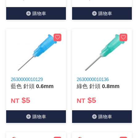
《27》 電話用品 / 接頭 / 對講機
穩壓(稽納
吊扇開關
USB 連接
溶劑瓶
購物⾞
購物⾞
《28》 電源延長線 / 分接插座
瞬間電壓
電話琴鍵
USB連接
引線器 / 
《29》 各類線材
橋式整流
復位開關
HDMI 連
數字磅秤 
《30》 訂制品 / 福利品 / 出清品
石英振盪
滑鼠滾輪
SIM / SD
超音波清
陶瓷諧振
SATA / I
手沖床機
2630000010129
2630000010136
藍色 針頭 0.6mm
綠色 針頭 0.8mm
陶瓷濾波器 
FPC 軟
$5
$5
NT
NT
購物⾞
購物⾞