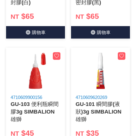
封膠(白)
密封膠(黑)
《18》 端子台 / 配線器材類
光耦合/繼
電腦電源
金屬皮膜
電晶體-
絕緣粒/電
斷電保護
6.3φ 2
TNC 插頭 
支架/電路
鎚子/刷子
壓接用排線
$65
$65
NT
NT
《19》 插頭 / 插座
馬達控制模
介面卡 / 
金電容(法
其他規格電
雲母片 / 
動力押扣
安德森接頭
PAL/FM
蝕刻設備
封口機
購物⾞
購物⾞
《20》 變壓器/ 電源轉換 / 電源濾波
雷射模組
鍵盤 / 滑
固態電容
TRIAC 
偏光膜 / 
腳踏開關
連接器端子
SMA 插頭 
電池點焊
手機維修/
《21》 電池 / 電池收納盒 / 充電器
條碼讀取
AC啟動電容
SCR 單
AC無熔絲
壓排IC座
SMB/SSM
PCB 修
《22》 焊接工具 / PCB板
可調電容
光電晶體 
DC12~2
D型連接
MCX 插頭 
ESD防靜
《23》 手工具 / 電動工具
電阻型電
發光二極體 
鑰匙開關
G57連接
CC4/CDM
安全眼鏡/
4710609900156
4710609620269
《24》 各類噴劑 / 固定劑
工型電感
紅外線 發射
鍵盤開關
金手指連
磁棒 / 夾
GU-103 便利瓶瞬間
GU-101 瞬間膠(液
膠3g SIMBALION
狀)3g SIMBALION
《25》 零件盒 / 萬用盒 / 工具箱
鐵粉芯
七段顯示器 /
滾珠震動
牛角連接
迷你鋸 / 
雄獅
雄獅
《26》 錄影監視系統
Bead
二極體
水銀開關
DIN / mi
各式膠帶
$45
$35
NT
NT