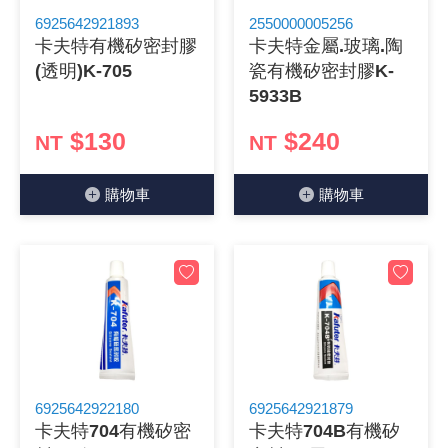
6925642921893
2550000005256
《 9 》 電阻 / 電容 / 電感
GPS/角
萬用測試儀
網路接頭 /
耳機套
來客告知
燈座 / 轉
SVR半固
電晶體-TI
類比開關
測距儀
探針
數字顯示 
微動開關
3.96mm
電纜固定
音源 插頭 /
AC to D
鋰充電電池
烙鐵清潔
刀具/研磨
環氧樹脂(固
平行電源
卡夫特有機矽密封膠
卡夫特金屬.玻璃.陶
(透明)K-705
瓷有機矽密封膠K-
《10》 電晶體 / 二極體 / 震盪器
壓力 / 彎
技能檢定
USB / RJ
電視壁掛架
電捲門遙
LED 控制
線繞電阻(
電晶體-IR
介面驅動/接
照度計 / 
製具固定
斷電延時
溫度開關
7.5 / 5.
護線套(環)
香蕉插頭 /
可調式直
各類電池
烙鐵架/焊
放大鏡/數
金屬亮光膏
耐熱矽膠
5933B
《11》 測試IC座 / IC轉接座 / IC燒錄器
溫度 / 溼
其他配件
DVI 相關
喇叭 / 週
有線 / 無
冷光線 / 
排阻
電晶體-IRF
檢相計
銅柱/塑膠
閃爍繼電
線上開關 
5.08mm
隔離柱 / 
S端子/RCA
AVR 交
鈕扣電池 
電木PC板
刻磨機/電
瓦斯罐
同軸電纜
$130
$240
NT
NT
《12》 積體電路IC(特殊或門市無貨可另詢)
氣體感測
STEAM 
VGA 相
耳機收納
霧化器 / 
投射燈 / 
火花消除
電晶體-IRF
轉速計 / 
支架/腳墊
繼電器插座 
磁簧開關
3.0mm Mi
夾線套 / 
喇叭 接線座
UPS 不
一次鋰電
電腦纖維
電動起子
塑鋼土
訊號傳輸
購物⾞
購物⾞
《13》 電子儀表 / 測試棒
生醫模組
RS232 
保鮮膜
感應式照
電解電容
電晶體-BC
示波器 / 
旋鈕
波段開關
EL-1.3
壓條 / 配
IC 腳座
線上濾波器
鉛酸(免加
感光電路
電動起子
其他用途
影音信號
《14》 電子零配件 / 保險絲 / 磁鐵 (強力、磁條)
電壓/霍爾
電腦訊號
生活用品
陶瓷電容
電晶體-BD
其他特殊
微調器、
指撥開關 /
1.58φ 
BNC 插頭 
突波吸收
電池轉換
麵包板 / 
電熱風槍
發燒喇叭
《15》 繼電器 / SSR / 繼電器插座
顯示 / L
D型接頭 連
RO逆滲
麥拉電容
電晶體-BS
蜂鳴器/警
滑動開關
2.0φ 空
F 插頭 / 
避雷管 /
吸煙器/吸
熱熔膠槍 /
麥克風線
《16》 開關 / 無熔絲開關 / 漏電斷路器
蜂鳴 / 音效
SATA 連
鉭質電容
電晶體-MJ
熱電致冷
按式開關
2.8mm 
M(UHF) 
導電銀漆筆
繞線/退線
隔離擴張
6925642922180
6925642921879
《17》 電腦連接器 / 各式連接器
訊號產生
硬碟、顯卡
積層電容
電晶體-MP
MCH高
電源切換
4.2φ 5
N 插頭 / 
瓦斯噴火
各式萬力
電話線材/
卡夫特704有機矽密
卡夫特704B有機矽