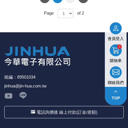
Page
of 2
會員登入
0
購物車
統編：89501034
聯絡我們
jinhua@jin-hua.com.tw
keyboard_arrow_up
TOP
電話詢價後 線上付款(訂金/差額)