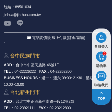
統編：89501034
《27》 電話用品 / 接頭 / 對講機
穩壓(稽納
吊扇開關
USB 連接
溶劑瓶
jinhua@jin-hua.com.tw
《28》 電源延長線 / 分接插座
瞬間電壓
電話琴鍵
USB連接
引線器 / 
《29》 各類線材
橋式整流
復位開關
HDMI 連
數字磅秤 
電話詢價後 線上付款(訂金/差額)
《30》 訂制品 / 福利品 / 出清品
石英振盪
滑鼠滾輪
SIM / SD
超音波清
會員登入
0
台中⺠族⾨市
陶瓷諧振
SATA / I
手沖床機
ADD
：
台中市中區⺠族路 46號1F
購物車
陶瓷濾波器 
FPC 軟
TEL
：
04-22226222
FAX
：
04-22262200
BUSINESS HOURS
：週一 ~ 週六 09:00~21:30，星期日
10:00~19:00
聯絡我們
台北新⽣⾨市
keyboard_arrow_up
TOP
ADD
：
台北市中正區新⽣南路⼀段12巷2號
TEL
：
02-23921111
FAX
：
02-23212800