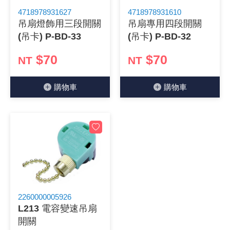
4718978931627
4718978931610
《 9 》 電阻 / 電容 / 電感
GPS/角
萬用測試儀
網路接頭 /
耳機套
來客告知
燈座 / 轉
SVR半固
電晶體-TI
類比開關
測距儀
探針
數字顯示 
微動開關
3.96mm
電纜固定
音源 插頭 /
AC to D
鋰充電電池
烙鐵清潔
刀具/研磨
環氧樹脂(固
平行電源
吊扇燈飾用三段開關
吊扇專用四段開關
(吊卡) P-BD-33
(吊卡) P-BD-32
《10》 電晶體 / 二極體 / 震盪器
壓力 / 彎
技能檢定
USB / RJ
電視壁掛架
電捲門遙
LED 控制
線繞電阻(
電晶體-IR
介面驅動/接
照度計 / 
製具固定
斷電延時
溫度開關
7.5 / 5.
護線套(環)
香蕉插頭 /
可調式直
各類電池
烙鐵架/焊
放大鏡/數
金屬亮光膏
耐熱矽膠
$70
$70
NT
NT
《11》 測試IC座 / IC轉接座 / IC燒錄器
溫度 / 溼
其他配件
DVI 相關
喇叭 / 週
有線 / 無
冷光線 / 
排阻
電晶體-IRF
檢相計
銅柱/塑膠
閃爍繼電
線上開關 
5.08mm
隔離柱 / 
S端子/RCA
AVR 交
鈕扣電池 
電木PC板
刻磨機/電
瓦斯罐
同軸電纜
購物⾞
購物⾞
《12》 積體電路IC(特殊或門市無貨可另詢)
氣體感測
STEAM 
VGA 相
耳機收納
霧化器 / 
投射燈 / 
火花消除
電晶體-IRF
轉速計 / 
支架/腳墊
繼電器插座 
磁簧開關
3.0mm Mi
夾線套 / 
喇叭 接線座
UPS 不
一次鋰電
電腦纖維
電動起子
塑鋼土
訊號傳輸
《13》 電子儀表 / 測試棒
生醫模組
RS232 
保鮮膜
感應式照
電解電容
電晶體-BC
示波器 / 
旋鈕
波段開關
EL-1.3
壓條 / 配
IC 腳座
線上濾波器
鉛酸(免加
感光電路
電動起子
其他用途
影音信號
《14》 電子零配件 / 保險絲 / 磁鐵 (強力、磁條)
電壓/霍爾
電腦訊號
生活用品
陶瓷電容
電晶體-BD
其他特殊
微調器、
指撥開關 /
1.58φ 
BNC 插頭 
突波吸收
電池轉換
麵包板 / 
電熱風槍
發燒喇叭
《15》 繼電器 / SSR / 繼電器插座
顯示 / L
D型接頭 連
RO逆滲
麥拉電容
電晶體-BS
蜂鳴器/警
滑動開關
2.0φ 空
F 插頭 / 
避雷管 /
吸煙器/吸
熱熔膠槍 /
麥克風線
《16》 開關 / 無熔絲開關 / 漏電斷路器
蜂鳴 / 音效
SATA 連
鉭質電容
電晶體-MJ
熱電致冷
按式開關
2.8mm 
M(UHF) 
導電銀漆筆
繞線/退線
隔離擴張
2260000005926
L213 電容變速吊扇
《17》 電腦連接器 / 各式連接器
訊號產生
硬碟、顯卡
積層電容
電晶體-MP
MCH高
電源切換
4.2φ 5
N 插頭 / 
瓦斯噴火
各式萬力
電話線材/
開關