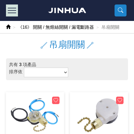
產品目錄
《2
《 
《
《 1 》 Arduino /樹莓派 /其他開發板
樹莓派、專屬配
馬達/齒輪
手機 / 平
風扇 / 
數位光纖
HDMI 傳
車用DC t
DC5V US
SMD 電阻 
電晶體-2S
燒錄器系
放大器IC
錶頭
各式保險絲
SSR 固
工業開關
2P端子線
端子台 / 
世界各國
工業用電
電池盒
烙鐵
各式鉗子
接點清潔
塑膠透明
彩色攝影機
電話插頭 /
2孔電源
2P AC電
訂制品
《16》 開關 / 無熔絲開關 / 漏電斷路器
吊扇開關
《 2 》 實習套件 / 馬達 / 太陽能
Arduino
智能車/機
記憶卡 / 
風扇網
光纖接頭
HDMI / 
汽車電子
DC12V/2
電阻板 / 
電晶體-2S
IC轉接座
微控制IC
錶頭分流
磁鐵(強力、
小型PCB
近接開關/
1.0mm 
配線快速
AC 插頭 /
LED電源
電池收納
烙鐵頭/復
剝線/壓接
除塵清潔
塑膠萬用
DVR數位
電信測試
3孔電源
3P AC電
福利品
吊扇開關
《 3 》 手機 / 電腦 / 多媒體週邊
主板擴充/
電源升降
Display
風扇 調速
光纖工具
HDMI 中
大同電鍋
聖誕燈 / 
臥式碳膜
電晶體-2S
轉接板
記憶IC
各類儀錶
手機維修
汽車繼電
行程開關/
1.25mm
紮線帶 / 
開關 / 門鈴
家用USB
碳鋅電池
烙鐵週邊
剝皮工具
層膜保護劑
鋁質防水
探測器/內
電話相關
2孔電源
DC電源線
出清品
共有
3
項產品
《 4 》 散熱風扇 / 散熱片(膏) / 水冷散熱器
藍芽 / WI
太陽能 /
USB 測試
散熱片
影像擷取
調光器 /
COB燈
臥式水泥
電晶體-2S
DIP IC測
邏輯IC
指針三用
歐洲夾 / 
功率繼電
洛克開關
1.27mm
熱縮套管 
DC 插頭 /
AC to A
鹼性電池
焊錫絲/錫
各式鑷子
除銹潤滑
工具包
彩色液晶
電話用線
3孔電源
實驗用線
排序依
《 5 》 光纖網路線 / 相關工具配件
開關 / 鍵
自動化控
藍芽傳輸器
導熱貼片(
影音(光纖)
家用溫濕
植物燈
光敏電阻
電晶體-2S
訊號轉換
數字電錶 
電瓶夾/工
Omron
按鈕開關
1.5mm 
接線頭 / 
EC-5/S
AC to 
電池測試
拆焊工具
螺絲起子 /
潤滑劑
工具包+
監視系統
家用對講
中繼延長
漆包線
《 6 》 影音線 / HDMI / 耳機線 / 廣播器材
麥克風/語
聲音擴大
網路攝影
散熱膏
CATV有
定時器 / 
DC12 車
熱敏電阻
電晶體-2S
數據&通
Clamp 鉤
測試鉤
大功率繼
搖頭開關
2.0mm 
壓著端子
金屬接頭
AC to 
Ni-MH 
IC 夾 / I
各式板手
螺絲固定劑
鋁質手提
監視器用線
無線對講
動力延長
PVC電纜
《 7 》 家用 /車用電子產品、生活用品、RO配件
光電/紅外
各類 套件 
USB 週
水冷散熱
影像 / US
電視 / 
指示燈
鉑電阻測
電晶體-2N
功率偵測
溫度計 / 
測試PIN/短
磁簧繼電
輕觸開關
2.5mm 
配線標誌 
防水 / 
AC工業
無線電話
錫爐/錫爐
各式尺規 
瞬間膠/黏
塑膠手提
RG58A/
漏電保護插
電工法規
《 8 》 LED / 燈泡 / 照明設備
循跡 / 測
時鐘機芯 
網路週邊(
麥克風 /
無線電源
各式燈泡 / 
VR可變電
電晶體-C
光耦合器
低阻計 / 
焊片/焊針
通電延時
金屬開關
2.54mm
固定座 / 
軍規接頭
傳統低壓
Ni-CD 
助焊用品
調整棒
除膠劑
金屬機箱
電鍋線
PVC控制