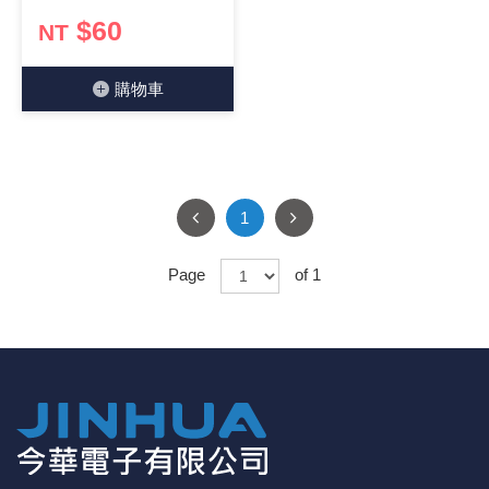
$60
NT
《18》 端子台 / 配線器材類
光耦合/繼
電腦電源
金屬皮膜
電晶體-
絕緣粒/電
斷電保護
6.3φ 2
TNC 插頭 
支架/電路
鎚子/刷子
壓接用排線
《19》 插頭 / 插座
馬達控制模
介面卡 / 
金電容(法
其他規格電
雲母片 / 
動力押扣
安德森接頭
PAL/FM
蝕刻設備
封口機
購物⾞
《20》 變壓器/ 電源轉換 / 電源濾波
雷射模組
鍵盤 / 滑
固態電容
TRIAC 
偏光膜 / 
腳踏開關
連接器端子
SMA 插頭 
電池點焊
手機維修/
《21》 電池 / 電池收納盒 / 充電器
條碼讀取
AC啟動電容
SCR 單
AC無熔絲
壓排IC座
SMB/SSM
PCB 修
1
《22》 焊接工具 / PCB板
可調電容
光電晶體 
DC12~2
D型連接
MCX 插頭 
ESD防靜
Page
of 1
《23》 手工具 / 電動工具
電阻型電
發光二極體 
鑰匙開關
G57連接
CC4/CDM
安全眼鏡/
《24》 各類噴劑 / 固定劑
工型電感
紅外線 發射
鍵盤開關
金手指連
磁棒 / 夾
《25》 零件盒 / 萬用盒 / 工具箱
鐵粉芯
七段顯示器 /
滾珠震動
牛角連接
迷你鋸 / 
《26》 錄影監視系統
Bead
二極體
水銀開關
DIN / mi
各式膠帶