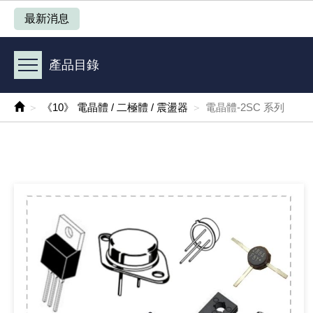
產品目錄
最新消息
《 1 》 Arduino /樹莓派 /其他開發板
產品目錄
《 2 》 實習套件 / 馬達 / 太陽能
《10》 電晶體 / 二極體 / 震盪器
電晶體-2SC 系列
《 3 》 手機 / 電腦 / 多媒體週邊
《 4 》 散熱風扇 / 散熱片(膏) / 水冷散熱器
《 5 》 光纖網路線 / 相關工具配件
《 6 》 影音線 / HDMI / 耳機線 / 廣播器材
《 7 》 家用 /車用電子產品、生活用品、RO配件
《 8 》 LED / 燈泡 / 照明設備