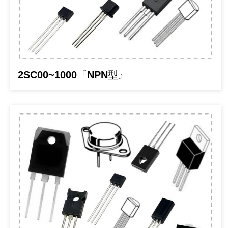
《 9 》 電阻 / 電容 / 電感
《10》 電晶體 / 二極體 / 震盪器
《11》 測試IC座 / IC轉接座 / IC燒錄器
2SC00~1000『NPN型』
《12》 積體電路IC(特殊或門市無貨可另詢)
《13》 電子儀表 / 測試棒
《14》 電子零配件 / 保險絲 / 磁鐵 (強力、磁條)
《15》 繼電器 / SSR / 繼電器插座
《16》 開關 / 無熔絲開關 / 漏電斷路器
《17》 電腦連接器 / 各式連接器