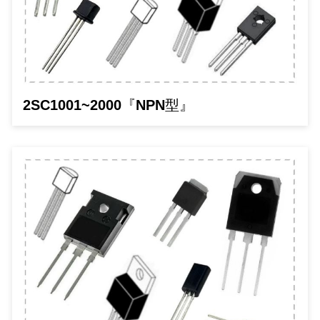
GPS/角度/速度/高度模組
萬用測試儀 / 示波器
網路接頭 / 面板 / 護套
耳機套
來客告知器/警報器相關商品
燈座 / 轉換座
SVR半固定可調電阻
電晶體-TIP 系列
類比開關&多工選擇積體電路
測距儀
探針
數字顯示 循環/延時繼電器
微動開關
3.96mm 連接器
電纜固定頭
音源 插頭 / 插座 / 轉接頭 / 面板
AC to DC 變壓器 / 配件
鋰充電電池 / 模組
烙鐵清潔用品
刀具/研磨工具
環氧樹脂(固化劑) / UV固化劑
平行電源線
壓力 / 彎曲模組
技能檢定套件
USB / RJ45 / RS232 切換器
電視壁掛架 / 喇叭架
電捲門遙控器
LED 控制器 / 調光器
線繞電阻(瓷管電阻)(可訂製)
電晶體-IRF 系列
介面驅動/接收 IC
照度計 / 噪音計
製具固定扣
斷電延時繼電器
溫度開關
7.5 / 5.0mm 連接器
護線套(環) / 扣式塞頭 / 電源線扣
香蕉插頭 / 插座 / 博士端子
可調式直流電源供應器
各類電池充電器
烙鐵架/焊錫架
放大鏡/數位顯微鏡
金屬亮光膏/劑
耐熱矽膠電線
溫度 / 溼度 / 液體模組
其他配件
DVI 相關商品
喇叭 / 週邊商品
有線 / 無線門鈴
冷光線 / 驅動器
排阻
電晶體-IRFD/IRFR/IRFS
檢相計
銅柱/塑膠柱/螺絲/墊片/O型圈
閃爍繼電器
線上開關 / 排風扇開關
5.08mm 大4P連接器
隔離柱 / 鉚釘
S端子/RCA 插頭 / 插座 / 轉接頭
AVR 交流穩壓器
鈕扣電池 / 助聽器電池
電木PC板
刻磨機/電鑽/鑽頭
瓦斯罐
同軸電纜線
2SC1001~2000『NPN型』
氣體感測模組
STEAM 科學實驗
VGA 相關商品
耳機收納
霧化器 / 霧化片
投射燈 / 工作燈 / 軌道燈
火花消除器
電晶體-IRFP/IRFU/IRFZ
轉速計 / 風速計
支架/腳墊
繼電器插座 / 配件 / 工具
磁簧開關
3.0mm Mini Fit連接器
夾線套 / 扭線環
喇叭 接線座 / 戰車座
UPS 不斷電系統
一次鋰電池
電腦纖維萬用板
電動起子
塑鋼土
訊號傳輸電纜線
生醫模組
RS232 相關商品
保鮮膜
感應式照明相關商品
電解電容
電晶體-BC/雙極BJT 系列
示波器 / 熱像儀
旋鈕
波段開關
EL-1.3空中接頭連接器
壓條 / 配線槽 / 線槽剪刀
IC 腳座
線上濾波器 / 電源濾波器
鉛酸(免加水)充電電池
感光電路板
電動起子頭
其他用途噴劑
影音信號線
電壓/霍爾電流模組
電腦訊號轉換器
生活用品
陶瓷電容
電晶體-BD/BDT/BF 系列
其他特殊儀錶
微調器、刻度盤
指撥開關 / BCD / 編碼器
1.58φ 空中接頭連接器
BNC 插頭 / 插座 / 轉接頭
突波吸收器
電池轉換套筒
麵包板 / 跳線盒 / 供電電源板
電熱風槍
發燒喇叭線
顯示 / LED燈 模組
D型接頭 連接線 / 轉接頭
RO逆滲透週邊配件
麥拉電容
電晶體-BS/BUxx系列
蜂鳴器/警報器
滑動開關
2.0φ 空中接頭連接器
F 插頭 / 插座 / 轉接頭
避雷管 / 陶瓷氣體放電管
吸煙器/吸煙儀
熱熔膠槍 / 膠條
麥克風線
蜂鳴 / 音效 / MP3 模組
SATA 連接線 / 轉接頭
鉭質電容
電晶體-MJ/MJE/MJH 系列
熱電致冷晶片
按式開關
2.8mm 車用連接器
M(UHF) 插頭 / 插座 / 轉接頭
導電銀漆筆/膠/貼片/飛線補點焊片
繞線/退線筆
隔離擴張網
訊號產生模組
硬碟、顯卡支撐架 / 外接盒 / 軟碟機
積層電容
電晶體-MPSA 系列
MCH高溫陶瓷加熱片
電源切換開關
4.2φ 5016空中接頭連接器
N 插頭 / 插座 / 轉接頭
瓦斯噴火槍
各式萬力夾
電話線材/跳線