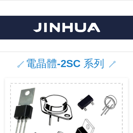
《11》 測試IC座 / IC轉接座 / IC燒錄器
《16》 開關 / 無熔絲開關 / 漏電斷路器
《 1 》 Arduino /樹莓派 /其他開發板
《20》 變壓器/ 電源轉換 / 電源濾波
《 5 》 光纖網路線 / 相關工具配件
《15》 繼電器 / SSR / 繼電器插座
《21》 電池 / 電池收納盒 / 充電器
《17》 電腦連接器 / 各式連接器
《 2 》 實習套件 / 馬達 / 太陽能
《 3 》 手機 / 電腦 / 多媒體週邊
《10》 電晶體 / 二極體 / 震盪器
《25》 零件盒 / 萬用盒 / 工具箱
《27》 電話用品 / 接頭 / 對講機
《30》 訂制品 / 福利品 / 出清品
《28》 電源延長線 / 分接插座
《 8 》 LED / 燈泡 / 照明設備
《18》 端子台 / 配線器材類
《22》 焊接工具 / PCB板
《13》 電子儀表 / 測試棒
《23》 手工具 / 電動工具
《24》 各類噴劑 / 固定劑
《 9 》 電阻 / 電容 / 電感
《26》 錄影監視系統
《19》 插頭 / 插座
《29》 各類線材
《 7 》 家用 /車用電子產品、生活用品、RO配件
《 6 》 影音線 / HDMI / 耳機線 / 廣播器材
《14》 電子零配件 / 保險絲 / 磁鐵 (強力、磁條)
《 4 》 散熱風扇 / 散熱片(膏) / 水冷散熱器
《12》 積體電路IC(特殊或門市無貨可另詢)
樹莓派、專屬配件 /Micro bit
馬達/齒輪/螺旋槳/調速器
手機 / 平板 / 電腦 相關商品
風扇 / 電腦散熱器
數位光纖線
HDMI 傳輸線 / 轉接頭
車用DC to AC電源轉換器
DC5V USB LED燈條
SMD 電阻 / 電容 / 電感 / Bead / 元件樣品本
電晶體-2SA 系列
燒錄器系列
放大器IC
錶頭
各式保險絲/保險絲座
SSR 固態繼電器
工業開關
2P端子線
端子台 / 接地銅排 / 短路片
世界各國電源轉換接頭
工業用電源供應器
電池盒
烙鐵
各式鉗子
接點清潔劑
塑膠透明零件盒
彩色攝影機 CCD
電話插頭 / 插座 / 轉接頭
2孔電源延長線
2P AC電源線
訂制品
Arduino 相容開發板
智能車/機械臂
記憶卡 / 隨身碟
風扇網
光纖接頭
HDMI / DVI 分配器 切換器
汽車電子周邊商品
DC12V/24V LED燈條 / 配件
電阻板 / 電容板
電晶體-2SB 系列
IC轉接座
微控制IC
錶頭分流器
磁鐵(強力、磁條) / 電磁閥
小型PCB繼電器
近接開關/光電開關
1.0mm 連接器
配線快速接頭
AC 插頭 / 插座 / 轉接頭
LED電源供應器
電池收納盒
烙鐵頭/復活膏
剝線/壓接工具
除塵清潔劑
塑膠萬用盒
DVR數位監視主機
電信測試用品
3孔電源延長線
3P AC電源線
福利品
主板擴充/電位轉換/時鐘模組
電源升降壓模組
DisplayPort 相關商品
風扇 調速器 / 周邊商品
光纖工具
HDMI 中繼 / 影音分離器
大同電鍋維修零件
聖誕燈 / 節慶燈
臥式碳膜電阻
電晶體-2SC 系列
轉接板
記憶IC
各類儀錶測試棒
手機維修用零件
汽車繼電器
行程開關/限動開關
1.25mm 連接器
紮線帶 / 捲束帶 / 魔帶 / 綁線帶
開關 / 門鈴 / AC插座 面板
家用USB手機充電器
碳鋅電池
烙鐵週邊配件
剝皮工具
層膜保護劑 / 絕緣膏
鋁質防水萬用盒
探測器/內視鏡
電話相關用品
2孔電源分接插座
DC電源線
出清品
電晶體-2SC 系列
藍芽 / WIFI / RF通訊 模組
太陽能 / 風力發電 週邊
USB 測試器
散熱片
影像擷取器
調光器 / 電子控制開關
COB燈
臥式水泥電阻
電晶體-2SD 系列
DIP IC測試座
邏輯IC
指針三用電錶
歐洲夾 / 鱷魚夾 / 鱷魚夾線
功率繼電器
洛克開關
1.27mm 連接器/排針
熱縮套管 / 絕緣套管
DC 插頭 / 插座 / 轉接頭
AC to AC 電源模組
鹼性電池
焊錫絲/錫條/錫珠
各式鑷子
除銹潤滑劑
工具包
彩色液晶螢幕
電話用線
3孔電源分接插座
實驗用線材
開關 / 鍵盤 模組
自動化控制模組
藍芽傳輸器、多媒體 / 音效卡
導熱貼片(散熱貼片)
影音(光纖)訊號轉換線 / 器
家用溫濕度計
植物燈
光敏電阻
電晶體-2SJ 系列
訊號轉換/控制積體電路
數字電錶 / 電容錶
電瓶夾/工作夾
Omron功率繼電器
按鈕開關
1.5mm 連接器
接線頭 / 接線夾
EC-5/SAE接頭 周邊商品
AC to AC 單向變壓器
電池測試器
拆焊工具
螺絲起子 / 起子組 / 充消磁器
潤滑劑
工具包+工具
監視系統周邊商品
家用對講機
中繼延長線
漆包線
麥克風/語音辨識
聲音擴大器模組
網路攝影機
散熱膏
CATV有線電視分配器
定時器 / 計時器 / 計步器
DC12 車用LED燈
熱敏電阻
電晶體-2SK 系列
數據&通信積體電路
Clamp 鉤錶
測試鉤
大功率繼電器
搖頭開關
2.0mm 連接器/排針
壓著端子
金屬接頭
AC to AC 雙向變壓器
Ni-MH 鎳氫充電電池
IC 夾 / IC 整腳器
各式板手
螺絲固定劑 / 急救膏
鋁質手提工具箱
監視器用線材(懶人線)
無線對講機配件
動力延長線
PVC電纜線/絕緣電子線
光電/紅外線/感測 模組
各類 套件 / LED燈光套件
USB 週邊相關商品
水冷散熱器及週邊
影像 / USB / 音源線材
電視 / 冷氣遙控器
指示燈
鉑電阻測溫體
電晶體-2N 系列
功率偵測積體電路
溫度計 / 溫溼度計 / 控制器
測試PIN/短路PIN(JUMP)
磁簧繼電器
輕觸開關
2.5mm 連接器
配線標誌 / 標誌銘牌
防水 / 無防水 公母連接器
AC工業用自耦升降壓變壓器
無線電話充電電池
錫爐/錫爐工具
各式尺規 / 水平儀
瞬間膠/黏著劑/針頭
塑膠手提工具箱
RG58A/U傳輸線
漏電保護插座 / 插座防塵蓋
電工法規配線線材
循跡 / 測距模組
時鐘機芯 / 時鐘套件
網路週邊(有線/無線)
麥克風 / 週邊商品
無線電源遙控器
各式燈泡 / 燈管(鹵素 / LED)
VR可變電阻
電晶體-CS 系列
光耦合器積體電路
低阻計 / 高阻計
焊片/焊針
通電延時繼電器
金屬開關
2.54mm 連接器/排針
固定座 / 固定鈕 / 固定夾
軍規接頭
傳統低壓變壓器
Ni-CD 鎳鎘充電電池
助焊用品
調整棒
除膠劑
金屬機箱
電鍋線
PVC控制電纜線