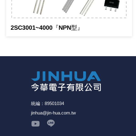
《18》 端子台 / 配線器材類
《19》 插頭 / 插座
2SC3001~4000『NPN型』
《20》 變壓器/ 電源轉換 / 電源濾波
《21》 電池 / 電池收納盒 / 充電器
《22》 焊接工具 / PCB板
《23》 手工具 / 電動工具
《24》 各類噴劑 / 固定劑
統編：89501034
jinhua@jin-hua.com.tw
《25》 零件盒 / 萬用盒 / 工具箱
《26》 錄影監視系統