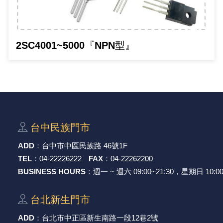
光耦合/繼電器/MOS觸發開關 模組
電腦電源供應器/相關配件
金屬皮膜電容
電晶體-電磁爐晶體系列
絕緣粒/電晶體插座
斷電保護開關
6.3φ 250汽車連接器
TNC 插頭 / 插座 / 轉接頭
支架/電路板夾具/BGA萬用鋼網
鎚子/刷子
壓接用排線 / 軟排線
馬達控制模組(不含馬達)
介面卡 / 擴充卡
金電容(法拉電容)
其他規格電晶體TR
雲母片 / 矽膠片
動力押扣開關
安德森接頭 / 航空連接器
PAL/FME 轉接頭
蝕刻設備
封口機
2SC4001~5000『NPN型』
雷射模組
鍵盤 / 滑鼠 / 電腦週邊
固態電容
TRIAC 雙向閘流體
偏光膜 / 反射片
腳踏開關
連接器端子退PIN器
SMA 插頭 / 插座 / 轉接頭 / 線材
電池點焊配件
手機維修/鐘錶工具
條碼讀取機
AC啟動電容 / 運轉電容 / MKP(薄膜)電容
SCR 單向直流閘流體
AC無熔絲開關 / 漏電斷路器 / 電磁接觸器
壓排IC座
SMB/SSMB/SMC 插頭 / 插座 / 轉接頭
PCB 修護工具
可調電容
光電晶體 / 光電開關
DC12~24V 點火過載保護開關
D型連接器
MCX 插頭 / 插座 / 轉接頭
ESD防靜電週邊
台中⺠族⾨市
電阻型電感
發光二極體 (LED) / 配件
鑰匙開關
G57連接器
CC4/CDMA 插頭 / 插座
安全眼鏡/指套
ADD
：
台中市中區⺠族路 46號1F
TEL
：
04-22226222
FAX
：
04-22262200
工型電感
紅外線 發射/接收 LED
鍵盤開關
金手指連接器
磁棒 / 夾棒
BUSINESS HOURS
：週一 ~ 週六 09:00~21:30，星期日 10:00
鐵粉芯
七段顯示器 / 點矩陣 / LED Bar
滾珠震動開關
牛角連接器
迷你鋸 / 絲鋸架
台北新⽣⾨市
Bead
二極體
水銀開關
DIN / mini DIN 連接器
各式膠帶
ADD
：
台北市中正區新⽣南路⼀段12巷2號