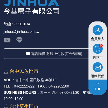
統編：89501034
jinhua@jin-hua.com.tw
會員登入
0
電話詢價後 線上付款(訂金/差額)
購物車
台中⺠族⾨市
聯絡我們
ADD
：
台中市中區⺠族路 46號1F
keyboard_arrow_up
TEL
：
04-22226222
FAX
：
04-22262200
TOP
BUSINESS HOURS
：週一 ~ 週六 09:00~21:30，星期日
10:00~19:00
台北新⽣⾨市