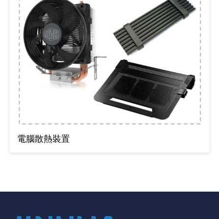
電腦散熱裝置