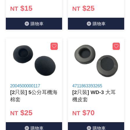
$15
$25
NT
NT
《18》 端子台 / 配線器材類
光耦合/繼
電腦電源
金屬皮膜
電晶體-
絕緣粒/電
斷電保護
6.3φ 2
TNC 插頭 
支架/電路
鎚子/刷子
壓接用排線
《19》 插頭 / 插座
馬達控制模
介面卡 / 
金電容(法
其他規格電
雲母片 / 
動力押扣
安德森接頭
PAL/FM
蝕刻設備
封口機
購物⾞
購物⾞
《20》 變壓器/ 電源轉換 / 電源濾波
雷射模組
鍵盤 / 滑
固態電容
TRIAC 
偏光膜 / 
腳踏開關
連接器端子
SMA 插頭 
電池點焊
手機維修/
《21》 電池 / 電池收納盒 / 充電器
條碼讀取
AC啟動電容
SCR 單
AC無熔絲
壓排IC座
SMB/SSM
PCB 修
《22》 焊接工具 / PCB板
可調電容
光電晶體 
DC12~2
D型連接
MCX 插頭 
ESD防靜
《23》 手工具 / 電動工具
電阻型電
發光二極體 
鑰匙開關
G57連接
CC4/CDM
安全眼鏡/
2004500000117
4711863393265
[2只裝] 5公分耳機海
[2只裝] WD-3 大耳
《24》 各類噴劑 / 固定劑
工型電感
紅外線 發射
鍵盤開關
金手指連
磁棒 / 夾
棉套
機皮套
《25》 零件盒 / 萬用盒 / 工具箱
鐵粉芯
七段顯示器 /
滾珠震動
牛角連接
迷你鋸 / 
$25
$70
NT
NT
《26》 錄影監視系統
Bead
二極體
水銀開關
DIN / mi
各式膠帶
購物⾞
購物⾞