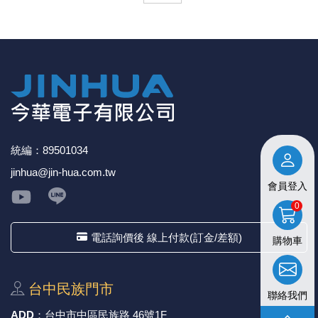
統編：89501034
jinhua@jin-hua.com.tw
會員登入
0
電話詢價後 線上付款(訂金/差額)
購物車
台中⺠族⾨市
聯絡我們
ADD
：
台中市中區⺠族路 46號1F