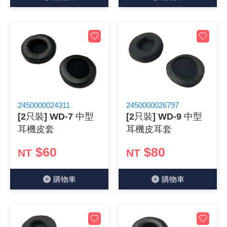
《27》 電話用品 / 接頭 / 對講機
穩壓(稽納
吊扇開關
USB 連接
溶劑瓶
《28》 電源延長線 / 分接插座
瞬間電壓
電話琴鍵
USB連接
引線器 / 
《29》 各類線材
橋式整流
復位開關
HDMI 連
數字磅秤 
《30》 訂制品 / 福利品 / 出清品
石英振盪
滑鼠滾輪
SIM / SD
超音波清
2450000024311
2450000026797
[2只裝] WD-7 中型
[2只裝] WD-9 中型
陶瓷諧振
SATA / I
手沖床機
耳機皮套
耳機皮耳套
陶瓷濾波器 
FPC 軟
$60
$80
NT
NT
購物⾞
購物⾞