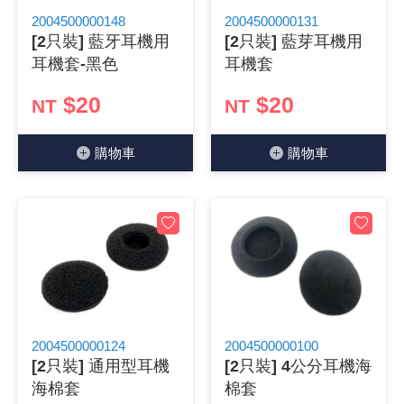
2004500000148
2004500000131
《 9 》 電阻 / 電容 / 電感
GPS/角
萬用測試儀
網路接頭 /
耳機套
來客告知
燈座 / 轉
SVR半固
電晶體-TI
類比開關
測距儀
探針
數字顯示 
微動開關
3.96mm
電纜固定
音源 插頭 /
AC to D
鋰充電電池
烙鐵清潔
刀具/研磨
環氧樹脂(固
平行電源
[2只裝] 藍牙耳機用
[2只裝] 藍芽耳機用
耳機套-黑色
耳機套
《10》 電晶體 / 二極體 / 震盪器
壓力 / 彎
技能檢定
USB / RJ
電視壁掛架
電捲門遙
LED 控制
線繞電阻(
電晶體-IR
介面驅動/接
照度計 / 
製具固定
斷電延時
溫度開關
7.5 / 5.
護線套(環)
香蕉插頭 /
可調式直
各類電池
烙鐵架/焊
放大鏡/數
金屬亮光膏
耐熱矽膠
$20
$20
NT
NT
《11》 測試IC座 / IC轉接座 / IC燒錄器
溫度 / 溼
其他配件
DVI 相關
喇叭 / 週
有線 / 無
冷光線 / 
排阻
電晶體-IRF
檢相計
銅柱/塑膠
閃爍繼電
線上開關 
5.08mm
隔離柱 / 
S端子/RCA
AVR 交
鈕扣電池 
電木PC板
刻磨機/電
瓦斯罐
同軸電纜
購物⾞
購物⾞
《12》 積體電路IC(特殊或門市無貨可另詢)
氣體感測
STEAM 
VGA 相
耳機收納
霧化器 / 
投射燈 / 
火花消除
電晶體-IRF
轉速計 / 
支架/腳墊
繼電器插座 
磁簧開關
3.0mm Mi
夾線套 / 
喇叭 接線座
UPS 不
一次鋰電
電腦纖維
電動起子
塑鋼土
訊號傳輸
《13》 電子儀表 / 測試棒
生醫模組
RS232 
保鮮膜
感應式照
電解電容
電晶體-BC
示波器 / 
旋鈕
波段開關
EL-1.3
壓條 / 配
IC 腳座
線上濾波器
鉛酸(免加
感光電路
電動起子
其他用途
影音信號
《14》 電子零配件 / 保險絲 / 磁鐵 (強力、磁條)
電壓/霍爾
電腦訊號
生活用品
陶瓷電容
電晶體-BD
其他特殊
微調器、
指撥開關 /
1.58φ 
BNC 插頭 
突波吸收
電池轉換
麵包板 / 
電熱風槍
發燒喇叭
《15》 繼電器 / SSR / 繼電器插座
顯示 / L
D型接頭 連
RO逆滲
麥拉電容
電晶體-BS
蜂鳴器/警
滑動開關
2.0φ 空
F 插頭 / 
避雷管 /
吸煙器/吸
熱熔膠槍 /
麥克風線
《16》 開關 / 無熔絲開關 / 漏電斷路器
蜂鳴 / 音效
SATA 連
鉭質電容
電晶體-MJ
熱電致冷
按式開關
2.8mm 
M(UHF) 
導電銀漆筆
繞線/退線
隔離擴張
2004500000124
2004500000100
[2只裝] 通用型耳機
[2只裝] 4公分耳機海
《17》 電腦連接器 / 各式連接器
訊號產生
硬碟、顯卡
積層電容
電晶體-MP
MCH高
電源切換
4.2φ 5
N 插頭 / 
瓦斯噴火
各式萬力
電話線材/
海棉套
棉套