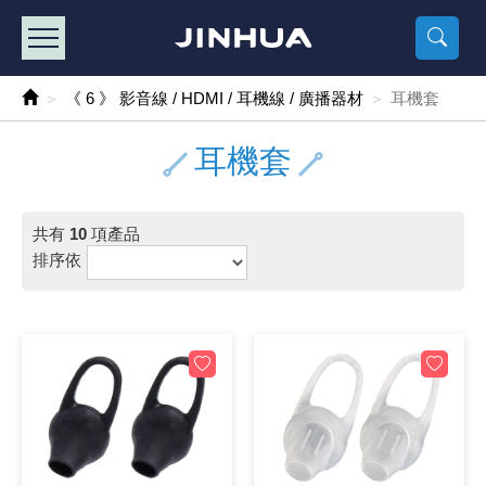
產品目錄
《2
《 
《
《 1 》 Arduino /樹莓派 /其他開發板
樹莓派、專屬配
馬達/齒輪
手機 / 平
風扇 / 
數位光纖
HDMI 傳
車用DC t
DC5V US
SMD 電阻 
電晶體-2S
燒錄器系
放大器IC
錶頭
各式保險絲
SSR 固
工業開關
2P端子線
端子台 / 
世界各國
工業用電
電池盒
烙鐵
各式鉗子
接點清潔
塑膠透明
彩色攝影機
電話插頭 /
2孔電源
2P AC電
訂制品
《 6 》 影音線 / HDMI / 耳機線 / 廣播器材
耳機套
《 2 》 實習套件 / 馬達 / 太陽能
Arduino
智能車/機
記憶卡 / 
風扇網
光纖接頭
HDMI / 
汽車電子
DC12V/2
電阻板 / 
電晶體-2S
IC轉接座
微控制IC
錶頭分流
磁鐵(強力、
小型PCB
近接開關/
1.0mm 
配線快速
AC 插頭 /
LED電源
電池收納
烙鐵頭/復
剝線/壓接
除塵清潔
塑膠萬用
DVR數位
電信測試
3孔電源
3P AC電
福利品
耳機套
《 3 》 手機 / 電腦 / 多媒體週邊
主板擴充/
電源升降
Display
風扇 調速
光纖工具
HDMI 中
大同電鍋
聖誕燈 / 
臥式碳膜
電晶體-2S
轉接板
記憶IC
各類儀錶
手機維修
汽車繼電
行程開關/
1.25mm
紮線帶 / 
開關 / 門鈴
家用USB
碳鋅電池
烙鐵週邊
剝皮工具
層膜保護劑
鋁質防水
探測器/內
電話相關
2孔電源
DC電源線
出清品
共有
10
項產品
《 4 》 散熱風扇 / 散熱片(膏) / 水冷散熱器
藍芽 / WI
太陽能 /
USB 測試
散熱片
影像擷取
調光器 /
COB燈
臥式水泥
電晶體-2S
DIP IC測
邏輯IC
指針三用
歐洲夾 / 
功率繼電
洛克開關
1.27mm
熱縮套管 
DC 插頭 /
AC to A
鹼性電池
焊錫絲/錫
各式鑷子
除銹潤滑
工具包
彩色液晶
電話用線
3孔電源
實驗用線
排序依
《 5 》 光纖網路線 / 相關工具配件
開關 / 鍵
自動化控
藍芽傳輸器
導熱貼片(
影音(光纖)
家用溫濕
植物燈
光敏電阻
電晶體-2S
訊號轉換
數字電錶 
電瓶夾/工
Omron
按鈕開關
1.5mm 
接線頭 / 
EC-5/S
AC to 
電池測試
拆焊工具
螺絲起子 /
潤滑劑
工具包+
監視系統
家用對講
中繼延長
漆包線
《 6 》 影音線 / HDMI / 耳機線 / 廣播器材
麥克風/語
聲音擴大
網路攝影
散熱膏
CATV有
定時器 / 
DC12 車
熱敏電阻
電晶體-2S
數據&通
Clamp 鉤
測試鉤
大功率繼
搖頭開關
2.0mm 
壓著端子
金屬接頭
AC to 
Ni-MH 
IC 夾 / I
各式板手
螺絲固定劑
鋁質手提
監視器用線
無線對講
動力延長
PVC電纜
《 7 》 家用 /車用電子產品、生活用品、RO配件
光電/紅外
各類 套件 
USB 週
水冷散熱
影像 / US
電視 / 
指示燈
鉑電阻測
電晶體-2N
功率偵測
溫度計 / 
測試PIN/短
磁簧繼電
輕觸開關
2.5mm 
配線標誌 
防水 / 
AC工業
無線電話
錫爐/錫爐
各式尺規 
瞬間膠/黏
塑膠手提
RG58A/
漏電保護插
電工法規
《 8 》 LED / 燈泡 / 照明設備
循跡 / 測
時鐘機芯 
網路週邊(
麥克風 /
無線電源
各式燈泡 / 
VR可變電
電晶體-C
光耦合器
低阻計 / 
焊片/焊針
通電延時
金屬開關
2.54mm
固定座 / 
軍規接頭
傳統低壓
Ni-CD 
助焊用品
調整棒
除膠劑
金屬機箱
電鍋線
PVC控制