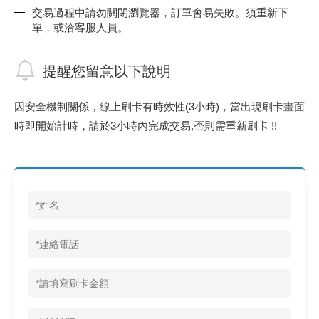
交易過程中請勿關閉瀏覽器，訂單會易失敗。須重新下
《 9 》 電阻 / 電容 / 電感
GPS/角
萬用測試儀
網路接頭 /
耳機套
來客告知
燈座 / 轉
SVR半固
電晶體-TI
類比開關
測距儀
探針
數字顯示 
微動開關
3.96mm
電纜固定
音源 插頭 /
AC to D
鋰充電電池
烙鐵清潔
刀具/研磨
環氧樹脂(固
平行電源
單，或洽客服⼈員。
《10》 電晶體 / 二極體 / 震盪器
壓力 / 彎
技能檢定
USB / RJ
電視壁掛架
電捲門遙
LED 控制
線繞電阻(
電晶體-IR
介面驅動/接
照度計 / 
製具固定
斷電延時
溫度開關
7.5 / 5.
護線套(環)
香蕉插頭 /
可調式直
各類電池
烙鐵架/焊
放大鏡/數
金屬亮光膏
耐熱矽膠
提醒您留意以下說明
《11》 測試IC座 / IC轉接座 / IC燒錄器
溫度 / 溼
其他配件
DVI 相關
喇叭 / 週
有線 / 無
冷光線 / 
排阻
電晶體-IRF
檢相計
銅柱/塑膠
閃爍繼電
線上開關 
5.08mm
隔離柱 / 
S端子/RCA
AVR 交
鈕扣電池 
電木PC板
刻磨機/電
瓦斯罐
同軸電纜
因安全機制關係，線上刷卡有時效性(3⼩時)，當出現刷卡畫⾯
時即開始計時，請於3⼩時內完成交易,否則需重新刷卡 !!
《12》 積體電路IC(特殊或門市無貨可另詢)
氣體感測
STEAM 
VGA 相
耳機收納
霧化器 / 
投射燈 / 
火花消除
電晶體-IRF
轉速計 / 
支架/腳墊
繼電器插座 
磁簧開關
3.0mm Mi
夾線套 / 
喇叭 接線座
UPS 不
一次鋰電
電腦纖維
電動起子
塑鋼土
訊號傳輸
《13》 電子儀表 / 測試棒
生醫模組
RS232 
保鮮膜
感應式照
電解電容
電晶體-BC
示波器 / 
旋鈕
波段開關
EL-1.3
壓條 / 配
IC 腳座
線上濾波器
鉛酸(免加
感光電路
電動起子
其他用途
影音信號
《14》 電子零配件 / 保險絲 / 磁鐵 (強力、磁條)
電壓/霍爾
電腦訊號
生活用品
陶瓷電容
電晶體-BD
其他特殊
微調器、
指撥開關 /
1.58φ 
BNC 插頭 
突波吸收
電池轉換
麵包板 / 
電熱風槍
發燒喇叭
《15》 繼電器 / SSR / 繼電器插座
顯示 / L
D型接頭 連
RO逆滲
麥拉電容
電晶體-BS
蜂鳴器/警
滑動開關
2.0φ 空
F 插頭 / 
避雷管 /
吸煙器/吸
熱熔膠槍 /
麥克風線
《16》 開關 / 無熔絲開關 / 漏電斷路器
蜂鳴 / 音效
SATA 連
鉭質電容
電晶體-MJ
熱電致冷
按式開關
2.8mm 
M(UHF) 
導電銀漆筆
繞線/退線
隔離擴張
《17》 電腦連接器 / 各式連接器
訊號產生
硬碟、顯卡
積層電容
電晶體-MP
MCH高
電源切換
4.2φ 5
N 插頭 / 
瓦斯噴火
各式萬力
電話線材/