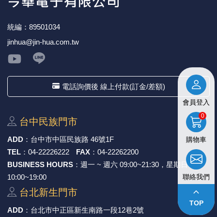
《27》 電話用品 / 接頭 / 對講機
穩壓(稽納
吊扇開關
USB 連接
溶劑瓶
統編：89501034
《28》 電源延長線 / 分接插座
瞬間電壓
電話琴鍵
USB連接
引線器 / 
jinhua@jin-hua.com.tw
《29》 各類線材
橋式整流
復位開關
HDMI 連
數字磅秤 
電話詢價後 線上付款(訂金/差額)
《30》 訂制品 / 福利品 / 出清品
石英振盪
滑鼠滾輪
SIM / SD
超音波清
會員登入
陶瓷諧振
SATA / I
手沖床機
0
台中⺠族⾨市
陶瓷濾波器 
FPC 軟
ADD
：
台中市中區⺠族路 46號1F
購物車
TEL
：
04-22226222
FAX
：
04-22262200
BUSINESS HOURS
：週一 ~ 週六 09:00~21:30，星期日
10:00~19:00
聯絡我們
keyboard_arrow_up
台北新⽣⾨市
TOP
ADD
：
台北市中正區新⽣南路⼀段12巷2號