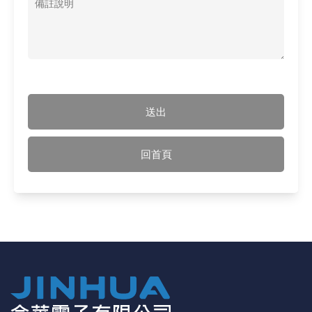
《18》 端子台 / 配線器材類
光耦合/繼
電腦電源
金屬皮膜
電晶體-
絕緣粒/電
斷電保護
6.3φ 2
TNC 插頭 
支架/電路
鎚子/刷子
壓接用排線
《19》 插頭 / 插座
馬達控制模
介面卡 / 
金電容(法
其他規格電
雲母片 / 
動力押扣
安德森接頭
PAL/FM
蝕刻設備
封口機
《20》 變壓器/ 電源轉換 / 電源濾波
雷射模組
鍵盤 / 滑
固態電容
TRIAC 
偏光膜 / 
腳踏開關
連接器端子
SMA 插頭 
電池點焊
手機維修/
送出
《21》 電池 / 電池收納盒 / 充電器
條碼讀取
AC啟動電容
SCR 單
AC無熔絲
壓排IC座
SMB/SSM
PCB 修
回首頁
《22》 焊接工具 / PCB板
可調電容
光電晶體 
DC12~2
D型連接
MCX 插頭 
ESD防靜
《23》 手工具 / 電動工具
電阻型電
發光二極體 
鑰匙開關
G57連接
CC4/CDM
安全眼鏡/
《24》 各類噴劑 / 固定劑
工型電感
紅外線 發射
鍵盤開關
金手指連
磁棒 / 夾
《25》 零件盒 / 萬用盒 / 工具箱
鐵粉芯
七段顯示器 /
滾珠震動
牛角連接
迷你鋸 / 
《26》 錄影監視系統
Bead
二極體
水銀開關
DIN / mi
各式膠帶