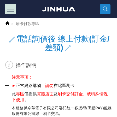
產品目錄
《2
《 
《
《 1 》 Arduino /樹莓派 /其他開發板
樹莓派、專屬配
馬達/齒輪
手機 / 平
風扇 / 
數位光纖
HDMI 傳
車用DC t
DC5V US
SMD 電阻 
電晶體-2S
燒錄器系
放大器IC
錶頭
各式保險絲
SSR 固
工業開關
2P端子線
端子台 / 
世界各國
工業用電
電池盒
烙鐵
各式鉗子
接點清潔
塑膠透明
彩色攝影機
電話插頭 /
2孔電源
2P AC電
訂制品
刷卡付款專區
《 2 》 實習套件 / 馬達 / 太陽能
Arduino
智能車/機
記憶卡 / 
風扇網
光纖接頭
HDMI / 
汽車電子
DC12V/2
電阻板 / 
電晶體-2S
IC轉接座
微控制IC
錶頭分流
磁鐵(強力、
小型PCB
近接開關/
1.0mm 
配線快速
AC 插頭 /
LED電源
電池收納
烙鐵頭/復
剝線/壓接
除塵清潔
塑膠萬用
DVR數位
電信測試
3孔電源
3P AC電
福利品
電話詢價後 線上付款(訂金/
差額)
《 3 》 手機 / 電腦 / 多媒體週邊
主板擴充/
電源升降
Display
風扇 調速
光纖工具
HDMI 中
大同電鍋
聖誕燈 / 
臥式碳膜
電晶體-2S
轉接板
記憶IC
各類儀錶
手機維修
汽車繼電
行程開關/
1.25mm
紮線帶 / 
開關 / 門鈴
家用USB
碳鋅電池
烙鐵週邊
剝皮工具
層膜保護劑
鋁質防水
探測器/內
電話相關
2孔電源
DC電源線
出清品
《 4 》 散熱風扇 / 散熱片(膏) / 水冷散熱器
藍芽 / WI
太陽能 /
USB 測試
散熱片
影像擷取
調光器 /
COB燈
臥式水泥
電晶體-2S
DIP IC測
邏輯IC
指針三用
歐洲夾 / 
功率繼電
洛克開關
1.27mm
熱縮套管 
DC 插頭 /
AC to A
鹼性電池
焊錫絲/錫
各式鑷子
除銹潤滑
工具包
彩色液晶
電話用線
3孔電源
實驗用線
操作說明
《 5 》 光纖網路線 / 相關工具配件
開關 / 鍵
自動化控
藍芽傳輸器
導熱貼片(
影音(光纖)
家用溫濕
植物燈
光敏電阻
電晶體-2S
訊號轉換
數字電錶 
電瓶夾/工
Omron
按鈕開關
1.5mm 
接線頭 / 
EC-5/S
AC to 
電池測試
拆焊工具
螺絲起子 /
潤滑劑
工具包+
監視系統
家用對講
中繼延長
漆包線
注意事項 :
《 6 》 影音線 / HDMI / 耳機線 / 廣播器材
麥克風/語
聲音擴大
網路攝影
散熱膏
CATV有
定時器 / 
DC12 車
熱敏電阻
電晶體-2S
數據&通
Clamp 鉤
測試鉤
大功率繼
搖頭開關
2.0mm 
壓著端子
金屬接頭
AC to 
Ni-MH 
IC 夾 / I
各式板手
螺絲固定劑
鋁質手提
監視器用線
無線對講
動力延長
PVC電纜
►
正常網路購物，
請勿
在此
區
刷卡
此
專區
僅提供
實體店⾯
及
刷卡交付訂⾦
、或特殊情況
《 7 》 家用 /車用電子產品、生活用品、RO配件
光電/紅外
各類 套件 
USB 週
水冷散熱
影像 / US
電視 / 
指示燈
鉑電阻測
電晶體-2N
功率偵測
溫度計 / 
測試PIN/短
磁簧繼電
輕觸開關
2.5mm 
配線標誌 
防水 / 
AC工業
無線電話
錫爐/錫爐
各式尺規 
瞬間膠/黏
塑膠手提
RG58A/
漏電保護插
電工法規
下使用
。
本服務係今華電⼦有限公司委託統⼀客樂得(⿊貓PAY)服務
《 8 》 LED / 燈泡 / 照明設備
循跡 / 測
時鐘機芯 
網路週邊(
麥克風 /
無線電源
各式燈泡 / 
VR可變電
電晶體-C
光耦合器
低阻計 / 
焊片/焊針
通電延時
金屬開關
2.54mm
固定座 / 
軍規接頭
傳統低壓
Ni-CD 
助焊用品
調整棒
除膠劑
金屬機箱
電鍋線
PVC控制
股份有限公司線上刷卡交易。