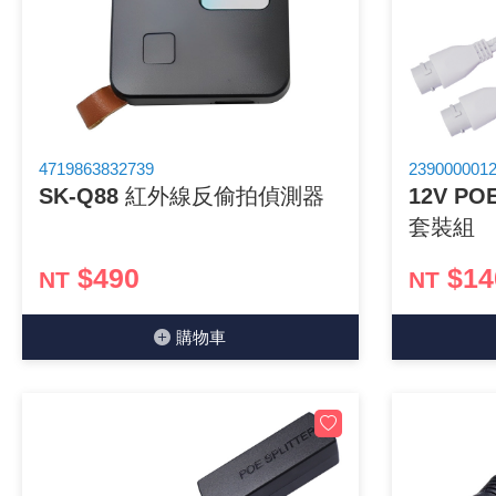
《 9 》 電阻 / 電容 / 電感
《10》 電晶體 / 二極體 / 震盪器
《11》 測試IC座 / IC轉接座 / IC燒錄器
4719863832739
239000001
SK-Q88 紅外線反偷拍偵測器
12V 
《12》 積體電路IC(特殊或門市無貨可另詢)
套裝組
《13》 電子儀表 / 測試棒
$490
$14
NT
NT
《14》 電子零配件 / 保險絲 / 磁鐵 (強力、磁條)
購物⾞
《15》 繼電器 / SSR / 繼電器插座
《16》 開關 / 無熔絲開關 / 漏電斷路器
《17》 電腦連接器 / 各式連接器