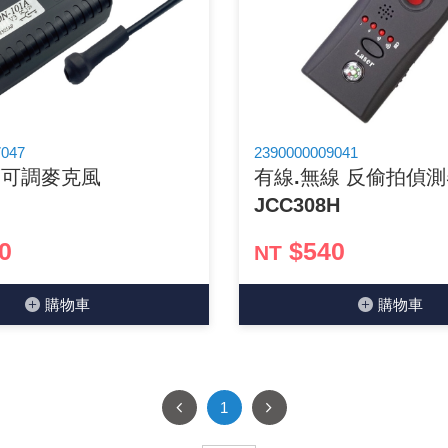
穩壓(稽納)二極體
吊扇開關
USB 連接器
溶劑瓶
瞬間電壓抑制二極管
電話琴鍵式開關/門扣開關
USB連接器帶PC板
引線器 / 穿線器
橋式整流器
復位開關
HDMI 連接器
數字磅秤 / 行李秤
7047
2390000009041
度可調麥克風
有線.無線 反偷拍偵
石英振盪晶體
滑鼠滾輪編碼開關
SIM / SD / TF卡 連接器
超音波清洗器
JCC308H
陶瓷諧振器
SATA / IEEE 1394 連接器
手沖床機台
0
$540
NT
陶瓷濾波器 / 鑒頻器 / 陷波器
FPC 軟排線座
購物⾞
購物⾞
1