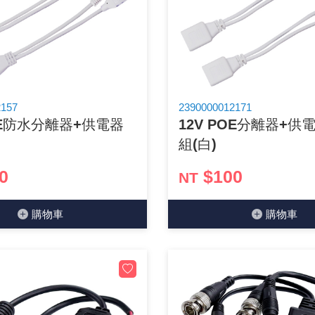
GPS/角度/速度/高度模組
萬用測試儀 / 示波器
網路接頭 / 面板 / 護套
耳機套
來客告知器/警報器相關商品
燈座 / 轉換座
SVR半固定可調電阻
電晶體-TIP 系列
類比開關&多工選擇積體電路
測距儀
探針
數字顯示 循環/延時繼電器
微動開關
3.96mm 連接器
電纜固定頭
音源 插頭 / 插座 / 轉接頭 / 面板
AC to DC 變壓器 / 配件
鋰充電電池 / 模組
烙鐵清潔用品
刀具/研磨工具
環氧樹脂(固化劑) / UV固化劑
平行電源線
壓力 / 彎曲模組
技能檢定套件
USB / RJ45 / RS232 切換器
電視壁掛架 / 喇叭架
電捲門遙控器
LED 控制器 / 調光器
線繞電阻(瓷管電阻)(可訂製)
電晶體-IRF 系列
介面驅動/接收 IC
照度計 / 噪音計
製具固定扣
斷電延時繼電器
溫度開關
7.5 / 5.0mm 連接器
護線套(環) / 扣式塞頭 / 電源線扣
香蕉插頭 / 插座 / 博士端子
可調式直流電源供應器
各類電池充電器
烙鐵架/焊錫架
放大鏡/數位顯微鏡
金屬亮光膏/劑
耐熱矽膠電線
溫度 / 溼度 / 液體模組
其他配件
DVI 相關商品
喇叭 / 週邊商品
有線 / 無線門鈴
冷光線 / 驅動器
排阻
電晶體-IRFD/IRFR/IRFS
檢相計
銅柱/塑膠柱/螺絲/墊片/O型圈
閃爍繼電器
線上開關 / 排風扇開關
5.08mm 大4P連接器
隔離柱 / 鉚釘
S端子/RCA 插頭 / 插座 / 轉接頭
AVR 交流穩壓器
鈕扣電池 / 助聽器電池
電木PC板
刻磨機/電鑽/鑽頭
瓦斯罐
同軸電纜線
2157
2390000012171
POE防水分離器+供電器
12V POE分離器+供
氣體感測模組
STEAM 科學實驗
VGA 相關商品
耳機收納
霧化器 / 霧化片
投射燈 / 工作燈 / 軌道燈
火花消除器
電晶體-IRFP/IRFU/IRFZ
轉速計 / 風速計
支架/腳墊
繼電器插座 / 配件 / 工具
磁簧開關
3.0mm Mini Fit連接器
夾線套 / 扭線環
喇叭 接線座 / 戰車座
UPS 不斷電系統
一次鋰電池
電腦纖維萬用板
電動起子
塑鋼土
訊號傳輸電纜線
組(白)
生醫模組
RS232 相關商品
保鮮膜
感應式照明相關商品
電解電容
電晶體-BC/雙極BJT 系列
示波器 / 熱像儀
旋鈕
波段開關
EL-1.3空中接頭連接器
壓條 / 配線槽 / 線槽剪刀
IC 腳座
線上濾波器 / 電源濾波器
鉛酸(免加水)充電電池
感光電路板
電動起子頭
其他用途噴劑
影音信號線
0
$100
NT
電壓/霍爾電流模組
電腦訊號轉換器
生活用品
陶瓷電容
電晶體-BD/BDT/BF 系列
其他特殊儀錶
微調器、刻度盤
指撥開關 / BCD / 編碼器
1.58φ 空中接頭連接器
BNC 插頭 / 插座 / 轉接頭
突波吸收器
電池轉換套筒
麵包板 / 跳線盒 / 供電電源板
電熱風槍
發燒喇叭線
購物⾞
購物⾞
顯示 / LED燈 模組
D型接頭 連接線 / 轉接頭
RO逆滲透週邊配件
麥拉電容
電晶體-BS/BUxx系列
蜂鳴器/警報器
滑動開關
2.0φ 空中接頭連接器
F 插頭 / 插座 / 轉接頭
避雷管 / 陶瓷氣體放電管
吸煙器/吸煙儀
熱熔膠槍 / 膠條
麥克風線
蜂鳴 / 音效 / MP3 模組
SATA 連接線 / 轉接頭
鉭質電容
電晶體-MJ/MJE/MJH 系列
熱電致冷晶片
按式開關
2.8mm 車用連接器
M(UHF) 插頭 / 插座 / 轉接頭
導電銀漆筆/膠/貼片/飛線補點焊片
繞線/退線筆
隔離擴張網
訊號產生模組
硬碟、顯卡支撐架 / 外接盒 / 軟碟機
積層電容
電晶體-MPSA 系列
MCH高溫陶瓷加熱片
電源切換開關
4.2φ 5016空中接頭連接器
N 插頭 / 插座 / 轉接頭
瓦斯噴火槍
各式萬力夾
電話線材/跳線