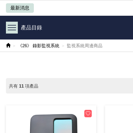
產品目錄
最新消息
《 1 》 Arduino /樹莓派 /其他開發板
產品目錄
《 2 》 實習套件 / 馬達 / 太陽能
《26》 錄影監視系統
監視系統周邊商品
《 3 》 手機 / 電腦 / 多媒體週邊
《 4 》 散熱風扇 / 散熱片(膏) / 水冷散熱器
《 5 》 光纖網路線 / 相關工具配件
共有
11
項產品
《 6 》 影音線 / HDMI / 耳機線 / 廣播器材
《 7 》 家用 /車用電子產品、生活用品、RO配件
《 8 》 LED / 燈泡 / 照明設備