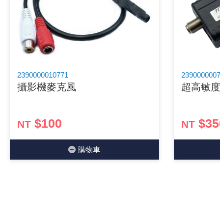
《27》 電話用品 / 接頭 / 對講機
《28》 電源延長線 / 分接插座
《29》 各類線材
2390000010771
239000000
攝影機麥克風
超高敏
《30》 訂制品 / 福利品 / 出清品
$100
$35
NT
NT
購物⾞