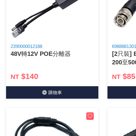
《18》 端子台 / 配線器材類
《19》 插頭 / 插座
《20》 變壓器/ 電源轉換 / 電源濾波
2390000012188
698888130
48V轉12V POE分離器
[2只裝]
《21》 電池 / 電池收納盒 / 充電器
200至5
《22》 焊接工具 / PCB板
$140
$85
NT
NT
《23》 手工具 / 電動工具
購物⾞
《24》 各類噴劑 / 固定劑
《25》 零件盒 / 萬用盒 / 工具箱
《26》 錄影監視系統