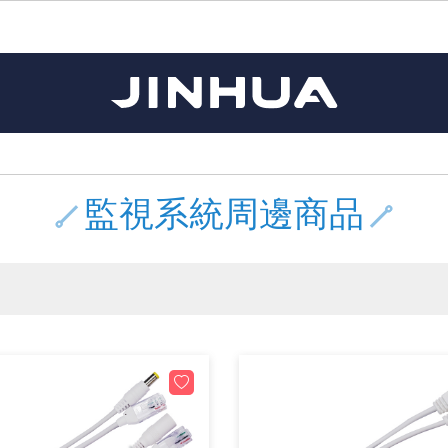
《11》 測試IC座 / IC轉接座 / IC燒錄器
《16》 開關 / 無熔絲開關 / 漏電斷路器
《 1 》 Arduino /樹莓派 /其他開發板
《20》 變壓器/ 電源轉換 / 電源濾波
《 5 》 光纖網路線 / 相關工具配件
《15》 繼電器 / SSR / 繼電器插座
《21》 電池 / 電池收納盒 / 充電器
《17》 電腦連接器 / 各式連接器
《 2 》 實習套件 / 馬達 / 太陽能
《 3 》 手機 / 電腦 / 多媒體週邊
《10》 電晶體 / 二極體 / 震盪器
《25》 零件盒 / 萬用盒 / 工具箱
《27》 電話用品 / 接頭 / 對講機
《30》 訂制品 / 福利品 / 出清品
《28》 電源延長線 / 分接插座
《 8 》 LED / 燈泡 / 照明設備
《18》 端子台 / 配線器材類
《22》 焊接工具 / PCB板
《13》 電子儀表 / 測試棒
《23》 手工具 / 電動工具
《24》 各類噴劑 / 固定劑
《 9 》 電阻 / 電容 / 電感
《26》 錄影監視系統
《19》 插頭 / 插座
《29》 各類線材
《 7 》 家用 /車用電子產品、生活用品、RO配件
《 6 》 影音線 / HDMI / 耳機線 / 廣播器材
《14》 電子零配件 / 保險絲 / 磁鐵 (強力、磁條)
《 4 》 散熱風扇 / 散熱片(膏) / 水冷散熱器
《12》 積體電路IC(特殊或門市無貨可另詢)
樹莓派、專屬配件 /Micro bit
馬達/齒輪/螺旋槳/調速器
手機 / 平板 / 電腦 相關商品
風扇 / 電腦散熱器
數位光纖線
HDMI 傳輸線 / 轉接頭
車用DC to AC電源轉換器
DC5V USB LED燈條
SMD 電阻 / 電容 / 電感 / Bead / 元件樣品本
電晶體-2SA 系列
燒錄器系列
放大器IC
錶頭
各式保險絲/保險絲座
SSR 固態繼電器
工業開關
2P端子線
端子台 / 接地銅排 / 短路片
世界各國電源轉換接頭
工業用電源供應器
電池盒
烙鐵
各式鉗子
接點清潔劑
塑膠透明零件盒
彩色攝影機 CCD
電話插頭 / 插座 / 轉接頭
2孔電源延長線
2P AC電源線
訂制品
Arduino 相容開發板
智能車/機械臂
記憶卡 / 隨身碟
風扇網
光纖接頭
HDMI / DVI 分配器 切換器
汽車電子周邊商品
DC12V/24V LED燈條 / 配件
電阻板 / 電容板
電晶體-2SB 系列
IC轉接座
微控制IC
錶頭分流器
磁鐵(強力、磁條) / 電磁閥
小型PCB繼電器
近接開關/光電開關
1.0mm 連接器
配線快速接頭
AC 插頭 / 插座 / 轉接頭
LED電源供應器
電池收納盒
烙鐵頭/復活膏
剝線/壓接工具
除塵清潔劑
塑膠萬用盒
DVR數位監視主機
電信測試用品
3孔電源延長線
3P AC電源線
福利品
主板擴充/電位轉換/時鐘模組
電源升降壓模組
DisplayPort 相關商品
風扇 調速器 / 周邊商品
光纖工具
HDMI 中繼 / 影音分離器
大同電鍋維修零件
聖誕燈 / 節慶燈
臥式碳膜電阻
電晶體-2SC 系列
轉接板
記憶IC
各類儀錶測試棒
手機維修用零件
汽車繼電器
行程開關/限動開關
1.25mm 連接器
紮線帶 / 捲束帶 / 魔帶 / 綁線帶
開關 / 門鈴 / AC插座 面板
家用USB手機充電器
碳鋅電池
烙鐵週邊配件
剝皮工具
層膜保護劑 / 絕緣膏
鋁質防水萬用盒
探測器/內視鏡
電話相關用品
2孔電源分接插座
DC電源線
出清品
監視系統周邊商品
藍芽 / WIFI / RF通訊 模組
太陽能 / 風力發電 週邊
USB 測試器
散熱片
影像擷取器
調光器 / 電子控制開關
COB燈
臥式水泥電阻
電晶體-2SD 系列
DIP IC測試座
邏輯IC
指針三用電錶
歐洲夾 / 鱷魚夾 / 鱷魚夾線
功率繼電器
洛克開關
1.27mm 連接器/排針
熱縮套管 / 絕緣套管
DC 插頭 / 插座 / 轉接頭
AC to AC 電源模組
鹼性電池
焊錫絲/錫條/錫珠
各式鑷子
除銹潤滑劑
工具包
彩色液晶螢幕
電話用線
3孔電源分接插座
實驗用線材
開關 / 鍵盤 模組
自動化控制模組
藍芽傳輸器、多媒體 / 音效卡
導熱貼片(散熱貼片)
影音(光纖)訊號轉換線 / 器
家用溫濕度計
植物燈
光敏電阻
電晶體-2SJ 系列
訊號轉換/控制積體電路
數字電錶 / 電容錶
電瓶夾/工作夾
Omron功率繼電器
按鈕開關
1.5mm 連接器
接線頭 / 接線夾
EC-5/SAE接頭 周邊商品
AC to AC 單向變壓器
電池測試器
拆焊工具
螺絲起子 / 起子組 / 充消磁器
潤滑劑
工具包+工具
監視系統周邊商品
家用對講機
中繼延長線
漆包線
麥克風/語音辨識
聲音擴大器模組
網路攝影機
散熱膏
CATV有線電視分配器
定時器 / 計時器 / 計步器
DC12 車用LED燈
熱敏電阻
電晶體-2SK 系列
數據&通信積體電路
Clamp 鉤錶
測試鉤
大功率繼電器
搖頭開關
2.0mm 連接器/排針
壓著端子
金屬接頭
AC to AC 雙向變壓器
Ni-MH 鎳氫充電電池
IC 夾 / IC 整腳器
各式板手
螺絲固定劑 / 急救膏
鋁質手提工具箱
監視器用線材(懶人線)
無線對講機配件
動力延長線
PVC電纜線/絕緣電子線
光電/紅外線/感測 模組
各類 套件 / LED燈光套件
USB 週邊相關商品
水冷散熱器及週邊
影像 / USB / 音源線材
電視 / 冷氣遙控器
指示燈
鉑電阻測溫體
電晶體-2N 系列
功率偵測積體電路
溫度計 / 溫溼度計 / 控制器
測試PIN/短路PIN(JUMP)
磁簧繼電器
輕觸開關
2.5mm 連接器
配線標誌 / 標誌銘牌
防水 / 無防水 公母連接器
AC工業用自耦升降壓變壓器
無線電話充電電池
錫爐/錫爐工具
各式尺規 / 水平儀
瞬間膠/黏著劑/針頭
塑膠手提工具箱
RG58A/U傳輸線
漏電保護插座 / 插座防塵蓋
電工法規配線線材
循跡 / 測距模組
時鐘機芯 / 時鐘套件
網路週邊(有線/無線)
麥克風 / 週邊商品
無線電源遙控器
各式燈泡 / 燈管(鹵素 / LED)
VR可變電阻
電晶體-CS 系列
光耦合器積體電路
低阻計 / 高阻計
焊片/焊針
通電延時繼電器
金屬開關
2.54mm 連接器/排針
固定座 / 固定鈕 / 固定夾
軍規接頭
傳統低壓變壓器
Ni-CD 鎳鎘充電電池
助焊用品
調整棒
除膠劑
金屬機箱
電鍋線
PVC控制電纜線