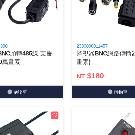
光耦合/繼電器/MOS觸發開關 模組
電腦電源供應器/相關配件
金屬皮膜電容
電晶體-電磁爐晶體系列
絕緣粒/電晶體插座
斷電保護開關
6.3φ 250汽車連接器
TNC 插頭 / 插座 / 轉接頭
支架/電路板夾具/BGA萬用鋼網
鎚子/刷子
壓接用排線 / 軟排線
馬達控制模組(不含馬達)
介面卡 / 擴充卡
金電容(法拉電容)
其他規格電晶體TR
雲母片 / 矽膠片
動力押扣開關
安德森接頭 / 航空連接器
PAL/FME 轉接頭
蝕刻設備
封口機
雷射模組
鍵盤 / 滑鼠 / 電腦週邊
固態電容
TRIAC 雙向閘流體
偏光膜 / 反射片
腳踏開關
連接器端子退PIN器
SMA 插頭 / 插座 / 轉接頭 / 線材
電池點焊配件
手機維修/鐘錶工具
1390
2390000011457
 BNC頭轉485線 支援
監視器BNC網路傳輸器
條碼讀取機
AC啟動電容 / 運轉電容 / MKP(薄膜)電容
SCR 單向直流閘流體
AC無熔絲開關 / 漏電斷路器 / 電磁接觸器
壓排IC座
SMB/SSMB/SMC 插頭 / 插座 / 轉接頭
PCB 修護工具
00萬畫素
畫素)
可調電容
光電晶體 / 光電開關
DC12~24V 點火過載保護開關
D型連接器
MCX 插頭 / 插座 / 轉接頭
ESD防靜電週邊
$180
NT
電阻型電感
發光二極體 (LED) / 配件
鑰匙開關
G57連接器
CC4/CDMA 插頭 / 插座
安全眼鏡/指套
購物⾞
購物⾞
工型電感
紅外線 發射/接收 LED
鍵盤開關
金手指連接器
磁棒 / 夾棒
鐵粉芯
七段顯示器 / 點矩陣 / LED Bar
滾珠震動開關
牛角連接器
迷你鋸 / 絲鋸架
Bead
二極體
水銀開關
DIN / mini DIN 連接器
各式膠帶