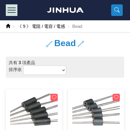
產品目錄
《2
《 
《
《 1 》 Arduino /樹莓派 /其他開發板
樹莓派、專屬配
馬達/齒輪
手機 / 平
風扇 / 
數位光纖
HDMI 傳
車用DC t
DC5V US
SMD 電阻 
電晶體-2S
燒錄器系
放大器IC
錶頭
各式保險絲
SSR 固
工業開關
2P端子線
端子台 / 
世界各國
工業用電
電池盒
烙鐵
各式鉗子
接點清潔
塑膠透明
彩色攝影機
電話插頭 /
2孔電源
2P AC電
訂制品
《 9 》 電阻 / 電容 / 電感
Bead
《 2 》 實習套件 / 馬達 / 太陽能
Arduino
智能車/機
記憶卡 / 
風扇網
光纖接頭
HDMI / 
汽車電子
DC12V/2
電阻板 / 
電晶體-2S
IC轉接座
微控制IC
錶頭分流
磁鐵(強力、
小型PCB
近接開關/
1.0mm 
配線快速
AC 插頭 /
LED電源
電池收納
烙鐵頭/復
剝線/壓接
除塵清潔
塑膠萬用
DVR數位
電信測試
3孔電源
3P AC電
福利品
Bead
《 3 》 手機 / 電腦 / 多媒體週邊
主板擴充/
電源升降
Display
風扇 調速
光纖工具
HDMI 中
大同電鍋
聖誕燈 / 
臥式碳膜
電晶體-2S
轉接板
記憶IC
各類儀錶
手機維修
汽車繼電
行程開關/
1.25mm
紮線帶 / 
開關 / 門鈴
家用USB
碳鋅電池
烙鐵週邊
剝皮工具
層膜保護劑
鋁質防水
探測器/內
電話相關
2孔電源
DC電源線
出清品
共有
3
項產品
《 4 》 散熱風扇 / 散熱片(膏) / 水冷散熱器
藍芽 / WI
太陽能 /
USB 測試
散熱片
影像擷取
調光器 /
COB燈
臥式水泥
電晶體-2S
DIP IC測
邏輯IC
指針三用
歐洲夾 / 
功率繼電
洛克開關
1.27mm
熱縮套管 
DC 插頭 /
AC to A
鹼性電池
焊錫絲/錫
各式鑷子
除銹潤滑
工具包
彩色液晶
電話用線
3孔電源
實驗用線
排序依
《 5 》 光纖網路線 / 相關工具配件
開關 / 鍵
自動化控
藍芽傳輸器
導熱貼片(
影音(光纖)
家用溫濕
植物燈
光敏電阻
電晶體-2S
訊號轉換
數字電錶 
電瓶夾/工
Omron
按鈕開關
1.5mm 
接線頭 / 
EC-5/S
AC to 
電池測試
拆焊工具
螺絲起子 /
潤滑劑
工具包+
監視系統
家用對講
中繼延長
漆包線
《 6 》 影音線 / HDMI / 耳機線 / 廣播器材
麥克風/語
聲音擴大
網路攝影
散熱膏
CATV有
定時器 / 
DC12 車
熱敏電阻
電晶體-2S
數據&通
Clamp 鉤
測試鉤
大功率繼
搖頭開關
2.0mm 
壓著端子
金屬接頭
AC to 
Ni-MH 
IC 夾 / I
各式板手
螺絲固定劑
鋁質手提
監視器用線
無線對講
動力延長
PVC電纜
《 7 》 家用 /車用電子產品、生活用品、RO配件
光電/紅外
各類 套件 
USB 週
水冷散熱
影像 / US
電視 / 
指示燈
鉑電阻測
電晶體-2N
功率偵測
溫度計 / 
測試PIN/短
磁簧繼電
輕觸開關
2.5mm 
配線標誌 
防水 / 
AC工業
無線電話
錫爐/錫爐
各式尺規 
瞬間膠/黏
塑膠手提
RG58A/
漏電保護插
電工法規
《 8 》 LED / 燈泡 / 照明設備
循跡 / 測
時鐘機芯 
網路週邊(
麥克風 /
無線電源
各式燈泡 / 
VR可變電
電晶體-C
光耦合器
低阻計 / 
焊片/焊針
通電延時
金屬開關
2.54mm
固定座 / 
軍規接頭
傳統低壓
Ni-CD 
助焊用品
調整棒
除膠劑
金屬機箱
電鍋線
PVC控制