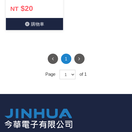
$20
NT
《18》 端子台 / 配線器材類
光耦合/繼
電腦電源
金屬皮膜
電晶體-
絕緣粒/電
斷電保護
6.3φ 2
TNC 插頭 
支架/電路
鎚子/刷子
壓接用排線
《19》 插頭 / 插座
馬達控制模
介面卡 / 
金電容(法
其他規格電
雲母片 / 
動力押扣
安德森接頭
PAL/FM
蝕刻設備
封口機
購物⾞
《20》 變壓器/ 電源轉換 / 電源濾波
雷射模組
鍵盤 / 滑
固態電容
TRIAC 
偏光膜 / 
腳踏開關
連接器端子
SMA 插頭 
電池點焊
手機維修/
《21》 電池 / 電池收納盒 / 充電器
條碼讀取
AC啟動電容
SCR 單
AC無熔絲
壓排IC座
SMB/SSM
PCB 修
1
《22》 焊接工具 / PCB板
可調電容
光電晶體 
DC12~2
D型連接
MCX 插頭 
ESD防靜
Page
of 1
《23》 手工具 / 電動工具
電阻型電
發光二極體 
鑰匙開關
G57連接
CC4/CDM
安全眼鏡/
《24》 各類噴劑 / 固定劑
工型電感
紅外線 發射
鍵盤開關
金手指連
磁棒 / 夾
《25》 零件盒 / 萬用盒 / 工具箱
鐵粉芯
七段顯示器 /
滾珠震動
牛角連接
迷你鋸 / 
《26》 錄影監視系統
Bead
二極體
水銀開關
DIN / mi
各式膠帶