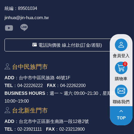
統編：89501034
《27》 電話用品 / 接頭 / 對講機
穩壓(稽納
吊扇開關
USB 連接
溶劑瓶
jinhua@jin-hua.com.tw
《28》 電源延長線 / 分接插座
瞬間電壓
電話琴鍵
USB連接
引線器 / 
《29》 各類線材
橋式整流
復位開關
HDMI 連
數字磅秤 
電話詢價後 線上付款(訂金/差額)
《30》 訂制品 / 福利品 / 出清品
石英振盪
滑鼠滾輪
SIM / SD
超音波清
會員登入
0
台中⺠族⾨市
陶瓷諧振
SATA / I
手沖床機
ADD
：
台中市中區⺠族路 46號1F
購物車
陶瓷濾波器 
FPC 軟
TEL
：
04-22226222
FAX
：
04-22262200
BUSINESS HOURS
：週一 ~ 週六 09:00~21:30，星期日
10:00~19:00
聯絡我們
台北新⽣⾨市
keyboard_arrow_up
TOP
ADD
：
台北市中正區新⽣南路⼀段12巷2號
TEL
：
02-23921111
FAX
：
02-23212800