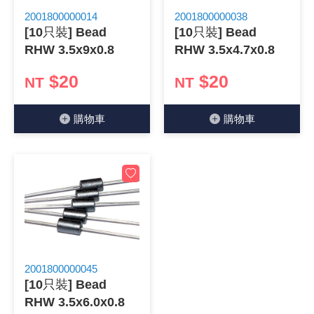
2001800000014
2001800000038
《 9 》 電阻 / 電容 / 電感
GPS/角
萬用測試儀
網路接頭 /
耳機套
來客告知
燈座 / 轉
SVR半固
電晶體-TI
類比開關
測距儀
探針
數字顯示 
微動開關
3.96mm
電纜固定
音源 插頭 /
AC to D
鋰充電電池
烙鐵清潔
刀具/研磨
環氧樹脂(固
平行電源
[10只裝] Bead
[10只裝] Bead
RHW 3.5x9x0.8
RHW 3.5x4.7x0.8
《10》 電晶體 / 二極體 / 震盪器
壓力 / 彎
技能檢定
USB / RJ
電視壁掛架
電捲門遙
LED 控制
線繞電阻(
電晶體-IR
介面驅動/接
照度計 / 
製具固定
斷電延時
溫度開關
7.5 / 5.
護線套(環)
香蕉插頭 /
可調式直
各類電池
烙鐵架/焊
放大鏡/數
金屬亮光膏
耐熱矽膠
$20
$20
NT
NT
《11》 測試IC座 / IC轉接座 / IC燒錄器
溫度 / 溼
其他配件
DVI 相關
喇叭 / 週
有線 / 無
冷光線 / 
排阻
電晶體-IRF
檢相計
銅柱/塑膠
閃爍繼電
線上開關 
5.08mm
隔離柱 / 
S端子/RCA
AVR 交
鈕扣電池 
電木PC板
刻磨機/電
瓦斯罐
同軸電纜
購物⾞
購物⾞
《12》 積體電路IC(特殊或門市無貨可另詢)
氣體感測
STEAM 
VGA 相
耳機收納
霧化器 / 
投射燈 / 
火花消除
電晶體-IRF
轉速計 / 
支架/腳墊
繼電器插座 
磁簧開關
3.0mm Mi
夾線套 / 
喇叭 接線座
UPS 不
一次鋰電
電腦纖維
電動起子
塑鋼土
訊號傳輸
《13》 電子儀表 / 測試棒
生醫模組
RS232 
保鮮膜
感應式照
電解電容
電晶體-BC
示波器 / 
旋鈕
波段開關
EL-1.3
壓條 / 配
IC 腳座
線上濾波器
鉛酸(免加
感光電路
電動起子
其他用途
影音信號
《14》 電子零配件 / 保險絲 / 磁鐵 (強力、磁條)
電壓/霍爾
電腦訊號
生活用品
陶瓷電容
電晶體-BD
其他特殊
微調器、
指撥開關 /
1.58φ 
BNC 插頭 
突波吸收
電池轉換
麵包板 / 
電熱風槍
發燒喇叭
《15》 繼電器 / SSR / 繼電器插座
顯示 / L
D型接頭 連
RO逆滲
麥拉電容
電晶體-BS
蜂鳴器/警
滑動開關
2.0φ 空
F 插頭 / 
避雷管 /
吸煙器/吸
熱熔膠槍 /
麥克風線
《16》 開關 / 無熔絲開關 / 漏電斷路器
蜂鳴 / 音效
SATA 連
鉭質電容
電晶體-MJ
熱電致冷
按式開關
2.8mm 
M(UHF) 
導電銀漆筆
繞線/退線
隔離擴張
2001800000045
[10只裝] Bead
《17》 電腦連接器 / 各式連接器
訊號產生
硬碟、顯卡
積層電容
電晶體-MP
MCH高
電源切換
4.2φ 5
N 插頭 / 
瓦斯噴火
各式萬力
電話線材/
RHW 3.5x6.0x0.8