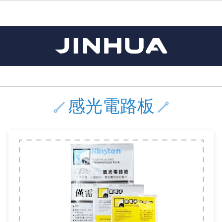
《11》 測試IC座 / IC轉接座 / IC燒錄器
《16》 開關 / 無熔絲開關 / 漏電斷路器
《 1 》 Arduino /樹莓派 /其他開發板
《20》 變壓器/ 電源轉換 / 電源濾波
《 5 》 光纖網路線 / 相關工具配件
《15》 繼電器 / SSR / 繼電器插座
《21》 電池 / 電池收納盒 / 充電器
《17》 電腦連接器 / 各式連接器
《 2 》 實習套件 / 馬達 / 太陽能
《 3 》 手機 / 電腦 / 多媒體週邊
《10》 電晶體 / 二極體 / 震盪器
《25》 零件盒 / 萬用盒 / 工具箱
《27》 電話用品 / 接頭 / 對講機
《30》 訂制品 / 福利品 / 出清品
《28》 電源延長線 / 分接插座
《 8 》 LED / 燈泡 / 照明設備
《18》 端子台 / 配線器材類
《22》 焊接工具 / PCB板
《13》 電子儀表 / 測試棒
《23》 手工具 / 電動工具
《24》 各類噴劑 / 固定劑
《 9 》 電阻 / 電容 / 電感
《26》 錄影監視系統
《19》 插頭 / 插座
《29》 各類線材
《 7 》 家用 /車用電子產品、生活用品、RO配件
《 6 》 影音線 / HDMI / 耳機線 / 廣播器材
《14》 電子零配件 / 保險絲 / 磁鐵 (強力、磁條)
《 4 》 散熱風扇 / 散熱片(膏) / 水冷散熱器
《12》 積體電路IC(特殊或門市無貨可另詢)
樹莓派、專屬配件 /Micro bit
馬達/齒輪/螺旋槳/調速器
手機 / 平板 / 電腦 相關商品
風扇 / 電腦散熱器
數位光纖線
HDMI 傳輸線 / 轉接頭
車用DC to AC電源轉換器
DC5V USB LED燈條
SMD 電阻 / 電容 / 電感 / Bead / 元件樣品本
電晶體-2SA 系列
燒錄器系列
放大器IC
錶頭
各式保險絲/保險絲座
SSR 固態繼電器
工業開關
2P端子線
端子台 / 接地銅排 / 短路片
世界各國電源轉換接頭
工業用電源供應器
電池盒
烙鐵
各式鉗子
接點清潔劑
塑膠透明零件盒
彩色攝影機 CCD
電話插頭 / 插座 / 轉接頭
2孔電源延長線
2P AC電源線
訂制品
Arduino 相容開發板
智能車/機械臂
記憶卡 / 隨身碟
風扇網
光纖接頭
HDMI / DVI 分配器 切換器
汽車電子周邊商品
DC12V/24V LED燈條 / 配件
電阻板 / 電容板
電晶體-2SB 系列
IC轉接座
微控制IC
錶頭分流器
磁鐵(強力、磁條) / 電磁閥
小型PCB繼電器
近接開關/光電開關
1.0mm 連接器
配線快速接頭
AC 插頭 / 插座 / 轉接頭
LED電源供應器
電池收納盒
烙鐵頭/復活膏
剝線/壓接工具
除塵清潔劑
塑膠萬用盒
DVR數位監視主機
電信測試用品
3孔電源延長線
3P AC電源線
福利品
主板擴充/電位轉換/時鐘模組
電源升降壓模組
DisplayPort 相關商品
風扇 調速器 / 周邊商品
光纖工具
HDMI 中繼 / 影音分離器
大同電鍋維修零件
聖誕燈 / 節慶燈
臥式碳膜電阻
電晶體-2SC 系列
轉接板
記憶IC
各類儀錶測試棒
手機維修用零件
汽車繼電器
行程開關/限動開關
1.25mm 連接器
紮線帶 / 捲束帶 / 魔帶 / 綁線帶
開關 / 門鈴 / AC插座 面板
家用USB手機充電器
碳鋅電池
烙鐵週邊配件
剝皮工具
層膜保護劑 / 絕緣膏
鋁質防水萬用盒
探測器/內視鏡
電話相關用品
2孔電源分接插座
DC電源線
出清品
感光電路板
藍芽 / WIFI / RF通訊 模組
太陽能 / 風力發電 週邊
USB 測試器
散熱片
影像擷取器
調光器 / 電子控制開關
COB燈
臥式水泥電阻
電晶體-2SD 系列
DIP IC測試座
邏輯IC
指針三用電錶
歐洲夾 / 鱷魚夾 / 鱷魚夾線
功率繼電器
洛克開關
1.27mm 連接器/排針
熱縮套管 / 絕緣套管
DC 插頭 / 插座 / 轉接頭
AC to AC 電源模組
鹼性電池
焊錫絲/錫條/錫珠
各式鑷子
除銹潤滑劑
工具包
彩色液晶螢幕
電話用線
3孔電源分接插座
實驗用線材
開關 / 鍵盤 模組
自動化控制模組
藍芽傳輸器、多媒體 / 音效卡
導熱貼片(散熱貼片)
影音(光纖)訊號轉換線 / 器
家用溫濕度計
植物燈
光敏電阻
電晶體-2SJ 系列
訊號轉換/控制積體電路
數字電錶 / 電容錶
電瓶夾/工作夾
Omron功率繼電器
按鈕開關
1.5mm 連接器
接線頭 / 接線夾
EC-5/SAE接頭 周邊商品
AC to AC 單向變壓器
電池測試器
拆焊工具
螺絲起子 / 起子組 / 充消磁器
潤滑劑
工具包+工具
監視系統周邊商品
家用對講機
中繼延長線
漆包線
麥克風/語音辨識
聲音擴大器模組
網路攝影機
散熱膏
CATV有線電視分配器
定時器 / 計時器 / 計步器
DC12 車用LED燈
熱敏電阻
電晶體-2SK 系列
數據&通信積體電路
Clamp 鉤錶
測試鉤
大功率繼電器
搖頭開關
2.0mm 連接器/排針
壓著端子
金屬接頭
AC to AC 雙向變壓器
Ni-MH 鎳氫充電電池
IC 夾 / IC 整腳器
各式板手
螺絲固定劑 / 急救膏
鋁質手提工具箱
監視器用線材(懶人線)
無線對講機配件
動力延長線
PVC電纜線/絕緣電子線
光電/紅外線/感測 模組
各類 套件 / LED燈光套件
USB 週邊相關商品
水冷散熱器及週邊
影像 / USB / 音源線材
電視 / 冷氣遙控器
指示燈
鉑電阻測溫體
電晶體-2N 系列
功率偵測積體電路
溫度計 / 溫溼度計 / 控制器
測試PIN/短路PIN(JUMP)
磁簧繼電器
輕觸開關
2.5mm 連接器
配線標誌 / 標誌銘牌
防水 / 無防水 公母連接器
AC工業用自耦升降壓變壓器
無線電話充電電池
錫爐/錫爐工具
各式尺規 / 水平儀
瞬間膠/黏著劑/針頭
塑膠手提工具箱
RG58A/U傳輸線
漏電保護插座 / 插座防塵蓋
電工法規配線線材
循跡 / 測距模組
時鐘機芯 / 時鐘套件
網路週邊(有線/無線)
麥克風 / 週邊商品
無線電源遙控器
各式燈泡 / 燈管(鹵素 / LED)
VR可變電阻
電晶體-CS 系列
光耦合器積體電路
低阻計 / 高阻計
焊片/焊針
通電延時繼電器
金屬開關
2.54mm 連接器/排針
固定座 / 固定鈕 / 固定夾
軍規接頭
傳統低壓變壓器
Ni-CD 鎳鎘充電電池
助焊用品
調整棒
除膠劑
金屬機箱
電鍋線
PVC控制電纜線