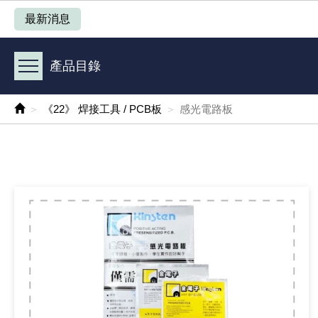
產品目錄
最新消息
《 1 》 Arduino /樹莓派 /其他開發板
產品目錄
《 2 》 實習套件 / 馬達 / 太陽能
《22》 焊接工具 / PCB板
感光電路板
《 3 》 手機 / 電腦 / 多媒體週邊
《 4 》 散熱風扇 / 散熱片(膏) / 水冷散熱器
《 5 》 光纖網路線 / 相關工具配件
《 6 》 影音線 / HDMI / 耳機線 / 廣播器材
《 7 》 家用 /車用電子產品、生活用品、RO配件
《 8 》 LED / 燈泡 / 照明設備