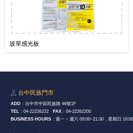
GPS/角度/速度/高度模組
萬用測試儀 / 示波器
網路接頭 / 面板 / 護套
耳機套
來客告知器/警報器相關商品
燈座 / 轉換座
SVR半固定可調電阻
電晶體-TIP 系列
類比開關&多工選擇積體電路
測距儀
探針
數字顯示 循環/延時繼電器
微動開關
3.96mm 連接器
電纜固定頭
音源 插頭 / 插座 / 轉接頭 / 面板
AC to DC 變壓器 / 配件
鋰充電電池 / 模組
烙鐵清潔用品
刀具/研磨工具
環氧樹脂(固化劑) / UV固化劑
平行電源線
壓力 / 彎曲模組
技能檢定套件
USB / RJ45 / RS232 切換器
電視壁掛架 / 喇叭架
電捲門遙控器
LED 控制器 / 調光器
線繞電阻(瓷管電阻)(可訂製)
電晶體-IRF 系列
介面驅動/接收 IC
照度計 / 噪音計
製具固定扣
斷電延時繼電器
溫度開關
7.5 / 5.0mm 連接器
護線套(環) / 扣式塞頭 / 電源線扣
香蕉插頭 / 插座 / 博士端子
可調式直流電源供應器
各類電池充電器
烙鐵架/焊錫架
放大鏡/數位顯微鏡
金屬亮光膏/劑
耐熱矽膠電線
溫度 / 溼度 / 液體模組
其他配件
DVI 相關商品
喇叭 / 週邊商品
有線 / 無線門鈴
冷光線 / 驅動器
排阻
電晶體-IRFD/IRFR/IRFS
檢相計
銅柱/塑膠柱/螺絲/墊片/O型圈
閃爍繼電器
線上開關 / 排風扇開關
5.08mm 大4P連接器
隔離柱 / 鉚釘
S端子/RCA 插頭 / 插座 / 轉接頭
AVR 交流穩壓器
鈕扣電池 / 助聽器電池
電木PC板
刻磨機/電鑽/鑽頭
瓦斯罐
同軸電纜線
玻單感光板
氣體感測模組
STEAM 科學實驗
VGA 相關商品
耳機收納
霧化器 / 霧化片
投射燈 / 工作燈 / 軌道燈
火花消除器
電晶體-IRFP/IRFU/IRFZ
轉速計 / 風速計
支架/腳墊
繼電器插座 / 配件 / 工具
磁簧開關
3.0mm Mini Fit連接器
夾線套 / 扭線環
喇叭 接線座 / 戰車座
UPS 不斷電系統
一次鋰電池
電腦纖維萬用板
電動起子
塑鋼土
訊號傳輸電纜線
生醫模組
RS232 相關商品
保鮮膜
感應式照明相關商品
電解電容
電晶體-BC/雙極BJT 系列
示波器 / 熱像儀
旋鈕
波段開關
EL-1.3空中接頭連接器
壓條 / 配線槽 / 線槽剪刀
IC 腳座
線上濾波器 / 電源濾波器
鉛酸(免加水)充電電池
感光電路板
電動起子頭
其他用途噴劑
影音信號線
電壓/霍爾電流模組
電腦訊號轉換器
生活用品
陶瓷電容
電晶體-BD/BDT/BF 系列
其他特殊儀錶
微調器、刻度盤
指撥開關 / BCD / 編碼器
1.58φ 空中接頭連接器
BNC 插頭 / 插座 / 轉接頭
突波吸收器
電池轉換套筒
麵包板 / 跳線盒 / 供電電源板
電熱風槍
發燒喇叭線
台中⺠族⾨市
顯示 / LED燈 模組
D型接頭 連接線 / 轉接頭
RO逆滲透週邊配件
麥拉電容
電晶體-BS/BUxx系列
蜂鳴器/警報器
滑動開關
2.0φ 空中接頭連接器
F 插頭 / 插座 / 轉接頭
避雷管 / 陶瓷氣體放電管
吸煙器/吸煙儀
熱熔膠槍 / 膠條
麥克風線
ADD
：
台中市中區⺠族路 46號1F
TEL
：
04-22226222
FAX
：
04-22262200
蜂鳴 / 音效 / MP3 模組
SATA 連接線 / 轉接頭
鉭質電容
電晶體-MJ/MJE/MJH 系列
熱電致冷晶片
按式開關
2.8mm 車用連接器
M(UHF) 插頭 / 插座 / 轉接頭
導電銀漆筆/膠/貼片/飛線補點焊片
繞線/退線筆
隔離擴張網
BUSINESS HOURS
：週一 ~ 週六 09:00~21:30，星期日 10:00
訊號產生模組
硬碟、顯卡支撐架 / 外接盒 / 軟碟機
積層電容
電晶體-MPSA 系列
MCH高溫陶瓷加熱片
電源切換開關
4.2φ 5016空中接頭連接器
N 插頭 / 插座 / 轉接頭
瓦斯噴火槍
各式萬力夾
電話線材/跳線