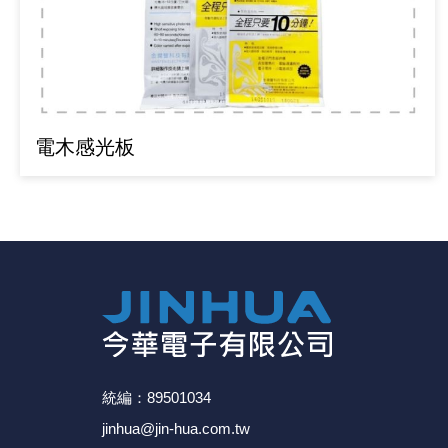
《 9 》 電阻 / 電容 / 電感
《10》 電晶體 / 二極體 / 震盪器
《11》 測試IC座 / IC轉接座 / IC燒錄器
電木感光板
《12》 積體電路IC(特殊或門市無貨可另詢)
《13》 電子儀表 / 測試棒
《14》 電子零配件 / 保險絲 / 磁鐵 (強力、磁條)
《15》 繼電器 / SSR / 繼電器插座
《16》 開關 / 無熔絲開關 / 漏電斷路器
統編：89501034
《17》 電腦連接器 / 各式連接器
jinhua@jin-hua.com.tw