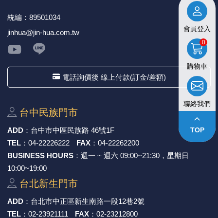
統編：89501034
會員登入
jinhua@jin-hua.com.tw
0
購物車
電話詢價後 線上付款(訂金/差額)
聯絡我們
台中⺠族⾨市
keyboard_arrow_up
ADD
：
台中市中區⺠族路 46號1F
TOP
TEL
：
04-22226222
FAX
：
04-22262200
BUSINESS HOURS
：週一 ~ 週六 09:00~21:30，星期日
10:00~19:00
台北新⽣⾨市
ADD
：
台北市中正區新⽣南路⼀段12巷2號
TEL
：
02-23921111
FAX
：
02-23212800