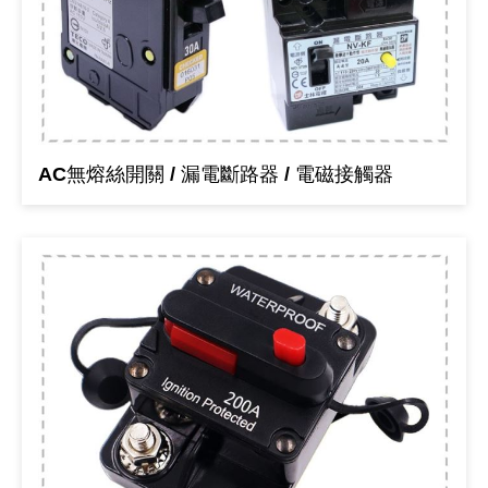
AC無熔絲開關 / 漏電斷路器 / 電磁接觸器