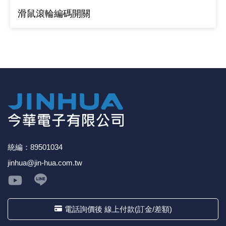
滑鼠滾輪編碼開關
統編：89501034
jinhua@jin-hua.com.tw
電話詢價後 線上付款(訂金/差額)