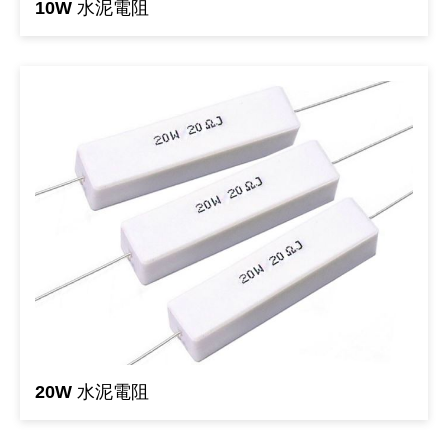
10W 水泥電阻
《18》 端子台 / 配線器材類
光耦合/繼
電腦電源
金屬皮膜
電晶體-
絕緣粒/電
斷電保護
6.3φ 2
TNC 插頭 
支架/電路
鎚子/刷子
壓接用排線
《19》 插頭 / 插座
馬達控制模
介面卡 / 
金電容(法
其他規格電
雲母片 / 
動力押扣
安德森接頭
PAL/FM
蝕刻設備
封口機
《20》 變壓器/ 電源轉換 / 電源濾波
雷射模組
鍵盤 / 滑
固態電容
TRIAC 
偏光膜 / 
腳踏開關
連接器端子
SMA 插頭 
電池點焊
手機維修/
《21》 電池 / 電池收納盒 / 充電器
條碼讀取
AC啟動電容
SCR 單
AC無熔絲
壓排IC座
SMB/SSM
PCB 修
《22》 焊接工具 / PCB板
可調電容
光電晶體 
DC12~2
D型連接
MCX 插頭 
ESD防靜
《23》 手工具 / 電動工具
電阻型電
發光二極體 
鑰匙開關
G57連接
CC4/CDM
安全眼鏡/
《24》 各類噴劑 / 固定劑
工型電感
紅外線 發射
鍵盤開關
金手指連
磁棒 / 夾
《25》 零件盒 / 萬用盒 / 工具箱
鐵粉芯
七段顯示器 /
滾珠震動
牛角連接
迷你鋸 / 
20W 水泥電阻
《26》 錄影監視系統
Bead
二極體
水銀開關
DIN / mi
各式膠帶