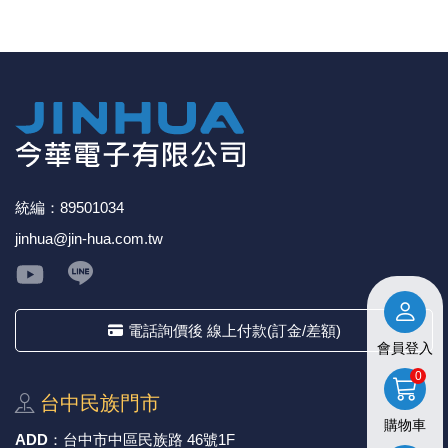
《27》 電話用品 / 接頭 / 對講機
穩壓(稽納
吊扇開關
USB 連接
溶劑瓶
《28》 電源延長線 / 分接插座
瞬間電壓
電話琴鍵
USB連接
引線器 / 
《29》 各類線材
橋式整流
復位開關
HDMI 連
數字磅秤 
《30》 訂制品 / 福利品 / 出清品
石英振盪
滑鼠滾輪
SIM / SD
超音波清
統編：89501034
陶瓷諧振
SATA / I
手沖床機
jinhua@jin-hua.com.tw
陶瓷濾波器 
FPC 軟
電話詢價後 線上付款(訂金/差額)
會員登入
0
台中⺠族⾨市
購物車
ADD
：
台中市中區⺠族路 46號1F