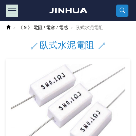
產品目錄
《2
《 
《
《 1 》 Arduino /樹莓派 /其他開發板
樹莓派、專屬配
馬達/齒輪
手機 / 平
風扇 / 
數位光纖
HDMI 傳
車用DC t
DC5V US
SMD 電阻 
電晶體-2S
燒錄器系
放大器IC
錶頭
各式保險絲
SSR 固
工業開關
2P端子線
端子台 / 
世界各國
工業用電
電池盒
烙鐵
各式鉗子
接點清潔
塑膠透明
彩色攝影機
電話插頭 /
2孔電源
2P AC電
訂制品
《 9 》 電阻 / 電容 / 電感
臥式水泥電阻
《 2 》 實習套件 / 馬達 / 太陽能
Arduino
智能車/機
記憶卡 / 
風扇網
光纖接頭
HDMI / 
汽車電子
DC12V/2
電阻板 / 
電晶體-2S
IC轉接座
微控制IC
錶頭分流
磁鐵(強力、
小型PCB
近接開關/
1.0mm 
配線快速
AC 插頭 /
LED電源
電池收納
烙鐵頭/復
剝線/壓接
除塵清潔
塑膠萬用
DVR數位
電信測試
3孔電源
3P AC電
福利品
臥式水泥電阻
《 3 》 手機 / 電腦 / 多媒體週邊
主板擴充/
電源升降
Display
風扇 調速
光纖工具
HDMI 中
大同電鍋
聖誕燈 / 
臥式碳膜
電晶體-2S
轉接板
記憶IC
各類儀錶
手機維修
汽車繼電
行程開關/
1.25mm
紮線帶 / 
開關 / 門鈴
家用USB
碳鋅電池
烙鐵週邊
剝皮工具
層膜保護劑
鋁質防水
探測器/內
電話相關
2孔電源
DC電源線
出清品
《 4 》 散熱風扇 / 散熱片(膏) / 水冷散熱器
藍芽 / WI
太陽能 /
USB 測試
散熱片
影像擷取
調光器 /
COB燈
臥式水泥
電晶體-2S
DIP IC測
邏輯IC
指針三用
歐洲夾 / 
功率繼電
洛克開關
1.27mm
熱縮套管 
DC 插頭 /
AC to A
鹼性電池
焊錫絲/錫
各式鑷子
除銹潤滑
工具包
彩色液晶
電話用線
3孔電源
實驗用線
《 5 》 光纖網路線 / 相關工具配件
開關 / 鍵
自動化控
藍芽傳輸器
導熱貼片(
影音(光纖)
家用溫濕
植物燈
光敏電阻
電晶體-2S
訊號轉換
數字電錶 
電瓶夾/工
Omron
按鈕開關
1.5mm 
接線頭 / 
EC-5/S
AC to 
電池測試
拆焊工具
螺絲起子 /
潤滑劑
工具包+
監視系統
家用對講
中繼延長
漆包線
《 6 》 影音線 / HDMI / 耳機線 / 廣播器材
麥克風/語
聲音擴大
網路攝影
散熱膏
CATV有
定時器 / 
DC12 車
熱敏電阻
電晶體-2S
數據&通
Clamp 鉤
測試鉤
大功率繼
搖頭開關
2.0mm 
壓著端子
金屬接頭
AC to 
Ni-MH 
IC 夾 / I
各式板手
螺絲固定劑
鋁質手提
監視器用線
無線對講
動力延長
PVC電纜
《 7 》 家用 /車用電子產品、生活用品、RO配件
光電/紅外
各類 套件 
USB 週
水冷散熱
影像 / US
電視 / 
指示燈
鉑電阻測
電晶體-2N
功率偵測
溫度計 / 
測試PIN/短
磁簧繼電
輕觸開關
2.5mm 
配線標誌 
防水 / 
AC工業
無線電話
錫爐/錫爐
各式尺規 
瞬間膠/黏
塑膠手提
RG58A/
漏電保護插
電工法規
《 8 》 LED / 燈泡 / 照明設備
循跡 / 測
時鐘機芯 
網路週邊(
麥克風 /
無線電源
各式燈泡 / 
VR可變電
電晶體-C
光耦合器
低阻計 / 
焊片/焊針
通電延時
金屬開關
2.54mm
固定座 / 
軍規接頭
傳統低壓
Ni-CD 
助焊用品
調整棒
除膠劑
金屬機箱
電鍋線
PVC控制