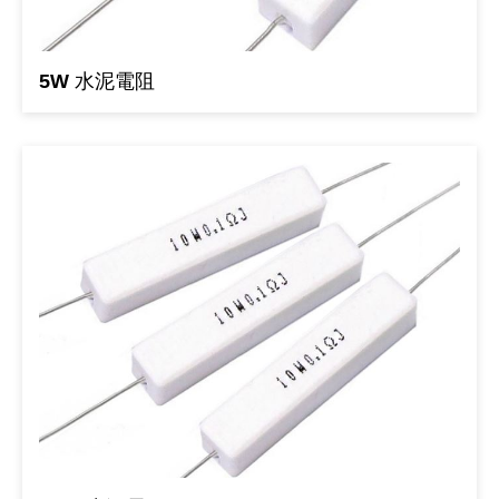
《 9 》 電阻 / 電容 / 電感
GPS/角
萬用測試儀
網路接頭 /
耳機套
來客告知
燈座 / 轉
SVR半固
電晶體-TI
類比開關
測距儀
探針
數字顯示 
微動開關
3.96mm
電纜固定
音源 插頭 /
AC to D
鋰充電電池
烙鐵清潔
刀具/研磨
環氧樹脂(固
平行電源
5W 水泥電阻
《10》 電晶體 / 二極體 / 震盪器
壓力 / 彎
技能檢定
USB / RJ
電視壁掛架
電捲門遙
LED 控制
線繞電阻(
電晶體-IR
介面驅動/接
照度計 / 
製具固定
斷電延時
溫度開關
7.5 / 5.
護線套(環)
香蕉插頭 /
可調式直
各類電池
烙鐵架/焊
放大鏡/數
金屬亮光膏
耐熱矽膠
《11》 測試IC座 / IC轉接座 / IC燒錄器
溫度 / 溼
其他配件
DVI 相關
喇叭 / 週
有線 / 無
冷光線 / 
排阻
電晶體-IRF
檢相計
銅柱/塑膠
閃爍繼電
線上開關 
5.08mm
隔離柱 / 
S端子/RCA
AVR 交
鈕扣電池 
電木PC板
刻磨機/電
瓦斯罐
同軸電纜
《12》 積體電路IC(特殊或門市無貨可另詢)
氣體感測
STEAM 
VGA 相
耳機收納
霧化器 / 
投射燈 / 
火花消除
電晶體-IRF
轉速計 / 
支架/腳墊
繼電器插座 
磁簧開關
3.0mm Mi
夾線套 / 
喇叭 接線座
UPS 不
一次鋰電
電腦纖維
電動起子
塑鋼土
訊號傳輸
《13》 電子儀表 / 測試棒
生醫模組
RS232 
保鮮膜
感應式照
電解電容
電晶體-BC
示波器 / 
旋鈕
波段開關
EL-1.3
壓條 / 配
IC 腳座
線上濾波器
鉛酸(免加
感光電路
電動起子
其他用途
影音信號
《14》 電子零配件 / 保險絲 / 磁鐵 (強力、磁條)
電壓/霍爾
電腦訊號
生活用品
陶瓷電容
電晶體-BD
其他特殊
微調器、
指撥開關 /
1.58φ 
BNC 插頭 
突波吸收
電池轉換
麵包板 / 
電熱風槍
發燒喇叭
《15》 繼電器 / SSR / 繼電器插座
顯示 / L
D型接頭 連
RO逆滲
麥拉電容
電晶體-BS
蜂鳴器/警
滑動開關
2.0φ 空
F 插頭 / 
避雷管 /
吸煙器/吸
熱熔膠槍 /
麥克風線
《16》 開關 / 無熔絲開關 / 漏電斷路器
蜂鳴 / 音效
SATA 連
鉭質電容
電晶體-MJ
熱電致冷
按式開關
2.8mm 
M(UHF) 
導電銀漆筆
繞線/退線
隔離擴張
《17》 電腦連接器 / 各式連接器
訊號產生
硬碟、顯卡
積層電容
電晶體-MP
MCH高
電源切換
4.2φ 5
N 插頭 / 
瓦斯噴火
各式萬力
電話線材/