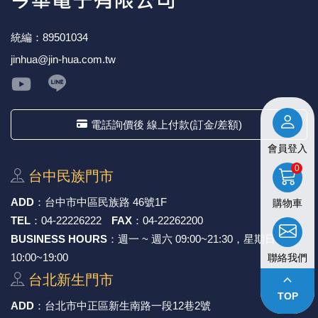
《27》 電話用品 / 接頭 / 對講機
穩壓(稽納
吊扇開關
USB 連接
溶劑瓶
統編：89501034
《28》 電源延長線 / 分接插座
瞬間電壓
電話琴鍵
USB連接
引線器 / 
jinhua@jin-hua.com.tw
《29》 各類線材
橋式整流
復位開關
HDMI 連
數字磅秤 
電話詢價後 線上付款(訂金/差額)
《30》 訂制品 / 福利品 / 出清品
石英振盪
滑鼠滾輪
SIM / SD
超音波清
會員登入
陶瓷諧振
SATA / I
手沖床機
0
台中⺠族⾨市
陶瓷濾波器 
FPC 軟
ADD
：
台中市中區⺠族路 46號1F
購物車
TEL
：
04-22226222
FAX
：
04-22262200
BUSINESS HOURS
：週一 ~ 週六 09:00~21:30，星期日
10:00~19:00
聯絡我們
keyboard_arrow_up
台北新⽣⾨市
TOP
ADD
：
台北市中正區新⽣南路⼀段12巷2號