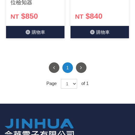
位檢知器
《18》 端子台 / 配線器材類
光耦合/繼
電腦電源
金屬皮膜
電晶體-
絕緣粒/電
斷電保護
6.3φ 2
TNC 插頭 
支架/電路
鎚子/刷子
壓接用排線
$850
$840
NT
NT
《19》 插頭 / 插座
馬達控制模
介面卡 / 
金電容(法
其他規格電
雲母片 / 
動力押扣
安德森接頭
PAL/FM
蝕刻設備
封口機
購物⾞
購物⾞
《20》 變壓器/ 電源轉換 / 電源濾波
雷射模組
鍵盤 / 滑
固態電容
TRIAC 
偏光膜 / 
腳踏開關
連接器端子
SMA 插頭 
電池點焊
手機維修/
《21》 電池 / 電池收納盒 / 充電器
條碼讀取
AC啟動電容
SCR 單
AC無熔絲
壓排IC座
SMB/SSM
PCB 修
1
《22》 焊接工具 / PCB板
可調電容
光電晶體 
DC12~2
D型連接
MCX 插頭 
ESD防靜
Page
of 1
《23》 手工具 / 電動工具
電阻型電
發光二極體 
鑰匙開關
G57連接
CC4/CDM
安全眼鏡/
《24》 各類噴劑 / 固定劑
工型電感
紅外線 發射
鍵盤開關
金手指連
磁棒 / 夾
《25》 零件盒 / 萬用盒 / 工具箱
鐵粉芯
七段顯示器 /
滾珠震動
牛角連接
迷你鋸 / 
《26》 錄影監視系統
Bead
二極體
水銀開關
DIN / mi
各式膠帶