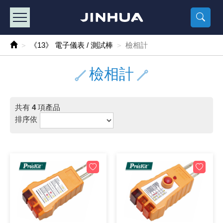
產品目錄
《2
《 
《
《 1 》 Arduino /樹莓派 /其他開發板
樹莓派、專屬配
馬達/齒輪
手機 / 平
風扇 / 
數位光纖
HDMI 傳
車用DC t
DC5V US
SMD 電阻 
電晶體-2S
燒錄器系
放大器IC
錶頭
各式保險絲
SSR 固
工業開關
2P端子線
端子台 / 
世界各國
工業用電
電池盒
烙鐵
各式鉗子
接點清潔
塑膠透明
彩色攝影機
電話插頭 /
2孔電源
2P AC電
訂制品
《13》 電子儀表 / 測試棒
檢相計
《 2 》 實習套件 / 馬達 / 太陽能
Arduino
智能車/機
記憶卡 / 
風扇網
光纖接頭
HDMI / 
汽車電子
DC12V/2
電阻板 / 
電晶體-2S
IC轉接座
微控制IC
錶頭分流
磁鐵(強力、
小型PCB
近接開關/
1.0mm 
配線快速
AC 插頭 /
LED電源
電池收納
烙鐵頭/復
剝線/壓接
除塵清潔
塑膠萬用
DVR數位
電信測試
3孔電源
3P AC電
福利品
檢相計
《 3 》 手機 / 電腦 / 多媒體週邊
主板擴充/
電源升降
Display
風扇 調速
光纖工具
HDMI 中
大同電鍋
聖誕燈 / 
臥式碳膜
電晶體-2S
轉接板
記憶IC
各類儀錶
手機維修
汽車繼電
行程開關/
1.25mm
紮線帶 / 
開關 / 門鈴
家用USB
碳鋅電池
烙鐵週邊
剝皮工具
層膜保護劑
鋁質防水
探測器/內
電話相關
2孔電源
DC電源線
出清品
共有
4
項產品
《 4 》 散熱風扇 / 散熱片(膏) / 水冷散熱器
藍芽 / WI
太陽能 /
USB 測試
散熱片
影像擷取
調光器 /
COB燈
臥式水泥
電晶體-2S
DIP IC測
邏輯IC
指針三用
歐洲夾 / 
功率繼電
洛克開關
1.27mm
熱縮套管 
DC 插頭 /
AC to A
鹼性電池
焊錫絲/錫
各式鑷子
除銹潤滑
工具包
彩色液晶
電話用線
3孔電源
實驗用線
排序依
《 5 》 光纖網路線 / 相關工具配件
開關 / 鍵
自動化控
藍芽傳輸器
導熱貼片(
影音(光纖)
家用溫濕
植物燈
光敏電阻
電晶體-2S
訊號轉換
數字電錶 
電瓶夾/工
Omron
按鈕開關
1.5mm 
接線頭 / 
EC-5/S
AC to 
電池測試
拆焊工具
螺絲起子 /
潤滑劑
工具包+
監視系統
家用對講
中繼延長
漆包線
《 6 》 影音線 / HDMI / 耳機線 / 廣播器材
麥克風/語
聲音擴大
網路攝影
散熱膏
CATV有
定時器 / 
DC12 車
熱敏電阻
電晶體-2S
數據&通
Clamp 鉤
測試鉤
大功率繼
搖頭開關
2.0mm 
壓著端子
金屬接頭
AC to 
Ni-MH 
IC 夾 / I
各式板手
螺絲固定劑
鋁質手提
監視器用線
無線對講
動力延長
PVC電纜
《 7 》 家用 /車用電子產品、生活用品、RO配件
光電/紅外
各類 套件 
USB 週
水冷散熱
影像 / US
電視 / 
指示燈
鉑電阻測
電晶體-2N
功率偵測
溫度計 / 
測試PIN/短
磁簧繼電
輕觸開關
2.5mm 
配線標誌 
防水 / 
AC工業
無線電話
錫爐/錫爐
各式尺規 
瞬間膠/黏
塑膠手提
RG58A/
漏電保護插
電工法規
《 8 》 LED / 燈泡 / 照明設備
循跡 / 測
時鐘機芯 
網路週邊(
麥克風 /
無線電源
各式燈泡 / 
VR可變電
電晶體-C
光耦合器
低阻計 / 
焊片/焊針
通電延時
金屬開關
2.54mm
固定座 / 
軍規接頭
傳統低壓
Ni-CD 
助焊用品
調整棒
除膠劑
金屬機箱
電鍋線
PVC控制