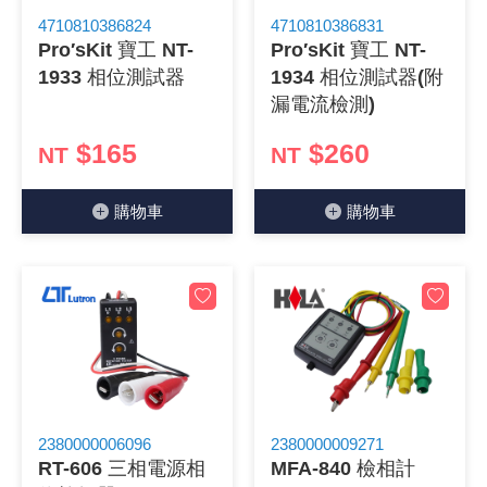
4710810386824
4710810386831
《 9 》 電阻 / 電容 / 電感
GPS/角
萬用測試儀
網路接頭 /
耳機套
來客告知
燈座 / 轉
SVR半固
電晶體-TI
類比開關
測距儀
探針
數字顯示 
微動開關
3.96mm
電纜固定
音源 插頭 /
AC to D
鋰充電電池
烙鐵清潔
刀具/研磨
環氧樹脂(固
平行電源
Pro′sKit 寶工 NT-
Pro′sKit 寶工 NT-
1933 相位測試器
1934 相位測試器(附
《10》 電晶體 / 二極體 / 震盪器
壓力 / 彎
技能檢定
USB / RJ
電視壁掛架
電捲門遙
LED 控制
線繞電阻(
電晶體-IR
介面驅動/接
照度計 / 
製具固定
斷電延時
溫度開關
7.5 / 5.
護線套(環)
香蕉插頭 /
可調式直
各類電池
烙鐵架/焊
放大鏡/數
金屬亮光膏
耐熱矽膠
漏電流檢測)
《11》 測試IC座 / IC轉接座 / IC燒錄器
溫度 / 溼
其他配件
DVI 相關
喇叭 / 週
有線 / 無
冷光線 / 
排阻
電晶體-IRF
檢相計
銅柱/塑膠
閃爍繼電
線上開關 
5.08mm
隔離柱 / 
S端子/RCA
AVR 交
鈕扣電池 
電木PC板
刻磨機/電
瓦斯罐
同軸電纜
$165
$260
NT
NT
《12》 積體電路IC(特殊或門市無貨可另詢)
氣體感測
STEAM 
VGA 相
耳機收納
霧化器 / 
投射燈 / 
火花消除
電晶體-IRF
轉速計 / 
支架/腳墊
繼電器插座 
磁簧開關
3.0mm Mi
夾線套 / 
喇叭 接線座
UPS 不
一次鋰電
電腦纖維
電動起子
塑鋼土
訊號傳輸
購物⾞
購物⾞
《13》 電子儀表 / 測試棒
生醫模組
RS232 
保鮮膜
感應式照
電解電容
電晶體-BC
示波器 / 
旋鈕
波段開關
EL-1.3
壓條 / 配
IC 腳座
線上濾波器
鉛酸(免加
感光電路
電動起子
其他用途
影音信號
《14》 電子零配件 / 保險絲 / 磁鐵 (強力、磁條)
電壓/霍爾
電腦訊號
生活用品
陶瓷電容
電晶體-BD
其他特殊
微調器、
指撥開關 /
1.58φ 
BNC 插頭 
突波吸收
電池轉換
麵包板 / 
電熱風槍
發燒喇叭
《15》 繼電器 / SSR / 繼電器插座
顯示 / L
D型接頭 連
RO逆滲
麥拉電容
電晶體-BS
蜂鳴器/警
滑動開關
2.0φ 空
F 插頭 / 
避雷管 /
吸煙器/吸
熱熔膠槍 /
麥克風線
《16》 開關 / 無熔絲開關 / 漏電斷路器
蜂鳴 / 音效
SATA 連
鉭質電容
電晶體-MJ
熱電致冷
按式開關
2.8mm 
M(UHF) 
導電銀漆筆
繞線/退線
隔離擴張
2380000006096
2380000009271
《17》 電腦連接器 / 各式連接器
訊號產生
硬碟、顯卡
積層電容
電晶體-MP
MCH高
電源切換
4.2φ 5
N 插頭 / 
瓦斯噴火
各式萬力
電話線材/
RT-606 三相電源相
MFA-840 檢相計