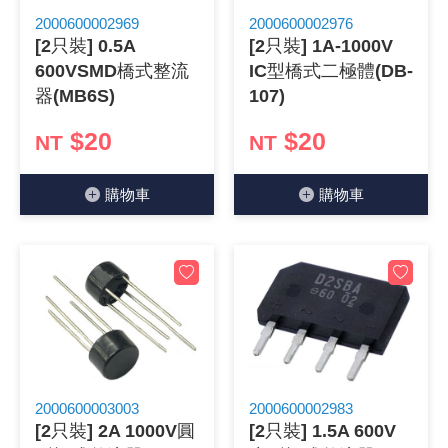
2000600002969
2000600002976
《 9 》 電阻 / 電容 / 電感
GPS/角
萬用測試儀
網路接頭 /
耳機套
來客告知
燈座 / 轉
SVR半固
電晶體-TI
類比開關
測距儀
探針
數字顯示 
微動開關
3.96mm
電纜固定
音源 插頭 /
AC to D
鋰充電電池
烙鐵清潔
刀具/研磨
環氧樹脂(固
平行電源
[2只裝] 0.5A
[2只裝] 1A-1000V
600VSMD橋式整流
IC型橋式二極體(DB-
《10》 電晶體 / 二極體 / 震盪器
壓力 / 彎
技能檢定
USB / RJ
電視壁掛架
電捲門遙
LED 控制
線繞電阻(
電晶體-IR
介面驅動/接
照度計 / 
製具固定
斷電延時
溫度開關
7.5 / 5.
護線套(環)
香蕉插頭 /
可調式直
各類電池
烙鐵架/焊
放大鏡/數
金屬亮光膏
耐熱矽膠
器(MB6S)
107)
《11》 測試IC座 / IC轉接座 / IC燒錄器
溫度 / 溼
其他配件
DVI 相關
喇叭 / 週
有線 / 無
冷光線 / 
排阻
電晶體-IRF
檢相計
銅柱/塑膠
閃爍繼電
線上開關 
5.08mm
隔離柱 / 
S端子/RCA
AVR 交
鈕扣電池 
電木PC板
刻磨機/電
瓦斯罐
同軸電纜
$20
$20
NT
NT
《12》 積體電路IC(特殊或門市無貨可另詢)
氣體感測
STEAM 
VGA 相
耳機收納
霧化器 / 
投射燈 / 
火花消除
電晶體-IRF
轉速計 / 
支架/腳墊
繼電器插座 
磁簧開關
3.0mm Mi
夾線套 / 
喇叭 接線座
UPS 不
一次鋰電
電腦纖維
電動起子
塑鋼土
訊號傳輸
購物⾞
購物⾞
《13》 電子儀表 / 測試棒
生醫模組
RS232 
保鮮膜
感應式照
電解電容
電晶體-BC
示波器 / 
旋鈕
波段開關
EL-1.3
壓條 / 配
IC 腳座
線上濾波器
鉛酸(免加
感光電路
電動起子
其他用途
影音信號
《14》 電子零配件 / 保險絲 / 磁鐵 (強力、磁條)
電壓/霍爾
電腦訊號
生活用品
陶瓷電容
電晶體-BD
其他特殊
微調器、
指撥開關 /
1.58φ 
BNC 插頭 
突波吸收
電池轉換
麵包板 / 
電熱風槍
發燒喇叭
《15》 繼電器 / SSR / 繼電器插座
顯示 / L
D型接頭 連
RO逆滲
麥拉電容
電晶體-BS
蜂鳴器/警
滑動開關
2.0φ 空
F 插頭 / 
避雷管 /
吸煙器/吸
熱熔膠槍 /
麥克風線
《16》 開關 / 無熔絲開關 / 漏電斷路器
蜂鳴 / 音效
SATA 連
鉭質電容
電晶體-MJ
熱電致冷
按式開關
2.8mm 
M(UHF) 
導電銀漆筆
繞線/退線
隔離擴張
2000600003003
2000600002983
《17》 電腦連接器 / 各式連接器
訊號產生
硬碟、顯卡
積層電容
電晶體-MP
MCH高
電源切換
4.2φ 5
N 插頭 / 
瓦斯噴火
各式萬力
電話線材/
[2只裝] 2A 1000V圓
[2只裝] 1.5A 600V