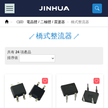
產品目錄
《2
《 
《
《 1 》 Arduino /樹莓派 /其他開發板
樹莓派、專屬配
馬達/齒輪
手機 / 平
風扇 / 
數位光纖
HDMI 傳
車用DC t
DC5V US
SMD 電阻 
電晶體-2S
燒錄器系
放大器IC
錶頭
各式保險絲
SSR 固
工業開關
2P端子線
端子台 / 
世界各國
工業用電
電池盒
烙鐵
各式鉗子
接點清潔
塑膠透明
彩色攝影機
電話插頭 /
2孔電源
2P AC電
訂制品
《10》 電晶體 / 二極體 / 震盪器
橋式整流器
《 2 》 實習套件 / 馬達 / 太陽能
Arduino
智能車/機
記憶卡 / 
風扇網
光纖接頭
HDMI / 
汽車電子
DC12V/2
電阻板 / 
電晶體-2S
IC轉接座
微控制IC
錶頭分流
磁鐵(強力、
小型PCB
近接開關/
1.0mm 
配線快速
AC 插頭 /
LED電源
電池收納
烙鐵頭/復
剝線/壓接
除塵清潔
塑膠萬用
DVR數位
電信測試
3孔電源
3P AC電
福利品
橋式整流器
《 3 》 手機 / 電腦 / 多媒體週邊
主板擴充/
電源升降
Display
風扇 調速
光纖工具
HDMI 中
大同電鍋
聖誕燈 / 
臥式碳膜
電晶體-2S
轉接板
記憶IC
各類儀錶
手機維修
汽車繼電
行程開關/
1.25mm
紮線帶 / 
開關 / 門鈴
家用USB
碳鋅電池
烙鐵週邊
剝皮工具
層膜保護劑
鋁質防水
探測器/內
電話相關
2孔電源
DC電源線
出清品
共有
24
項產品
《 4 》 散熱風扇 / 散熱片(膏) / 水冷散熱器
藍芽 / WI
太陽能 /
USB 測試
散熱片
影像擷取
調光器 /
COB燈
臥式水泥
電晶體-2S
DIP IC測
邏輯IC
指針三用
歐洲夾 / 
功率繼電
洛克開關
1.27mm
熱縮套管 
DC 插頭 /
AC to A
鹼性電池
焊錫絲/錫
各式鑷子
除銹潤滑
工具包
彩色液晶
電話用線
3孔電源
實驗用線
排序依
《 5 》 光纖網路線 / 相關工具配件
開關 / 鍵
自動化控
藍芽傳輸器
導熱貼片(
影音(光纖)
家用溫濕
植物燈
光敏電阻
電晶體-2S
訊號轉換
數字電錶 
電瓶夾/工
Omron
按鈕開關
1.5mm 
接線頭 / 
EC-5/S
AC to 
電池測試
拆焊工具
螺絲起子 /
潤滑劑
工具包+
監視系統
家用對講
中繼延長
漆包線
《 6 》 影音線 / HDMI / 耳機線 / 廣播器材
麥克風/語
聲音擴大
網路攝影
散熱膏
CATV有
定時器 / 
DC12 車
熱敏電阻
電晶體-2S
數據&通
Clamp 鉤
測試鉤
大功率繼
搖頭開關
2.0mm 
壓著端子
金屬接頭
AC to 
Ni-MH 
IC 夾 / I
各式板手
螺絲固定劑
鋁質手提
監視器用線
無線對講
動力延長
PVC電纜
《 7 》 家用 /車用電子產品、生活用品、RO配件
光電/紅外
各類 套件 
USB 週
水冷散熱
影像 / US
電視 / 
指示燈
鉑電阻測
電晶體-2N
功率偵測
溫度計 / 
測試PIN/短
磁簧繼電
輕觸開關
2.5mm 
配線標誌 
防水 / 
AC工業
無線電話
錫爐/錫爐
各式尺規 
瞬間膠/黏
塑膠手提
RG58A/
漏電保護插
電工法規
《 8 》 LED / 燈泡 / 照明設備
循跡 / 測
時鐘機芯 
網路週邊(
麥克風 /
無線電源
各式燈泡 / 
VR可變電
電晶體-C
光耦合器
低阻計 / 
焊片/焊針
通電延時
金屬開關
2.54mm
固定座 / 
軍規接頭
傳統低壓
Ni-CD 
助焊用品
調整棒
除膠劑
金屬機箱
電鍋線
PVC控制