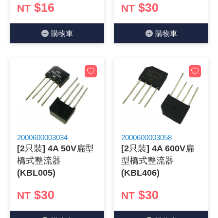
$16
$30
NT
NT
《27》 電話用品 / 接頭 / 對講機
穩壓(稽納
吊扇開關
USB 連接
溶劑瓶
購物⾞
購物⾞
《28》 電源延長線 / 分接插座
瞬間電壓
電話琴鍵
USB連接
引線器 / 
《29》 各類線材
橋式整流
復位開關
HDMI 連
數字磅秤 
《30》 訂制品 / 福利品 / 出清品
石英振盪
滑鼠滾輪
SIM / SD
超音波清
陶瓷諧振
SATA / I
手沖床機
陶瓷濾波器 
FPC 軟
2000600003034
2000600003058
[2只裝] 4A 50V扁型
[2只裝] 4A 600V扁
橋式整流器
型橋式整流器
(KBL005)
(KBL406)
$30
$30
NT
NT