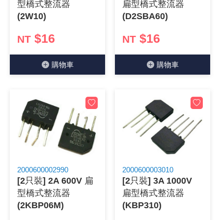
型橋式整流器
扁型橋式整流器
《18》 端子台 / 配線器材類
光耦合/繼
電腦電源
金屬皮膜
電晶體-
絕緣粒/電
斷電保護
6.3φ 2
TNC 插頭 
支架/電路
鎚子/刷子
壓接用排線
(2W10)
(D2SBA60)
$16
$16
NT
NT
《19》 插頭 / 插座
馬達控制模
介面卡 / 
金電容(法
其他規格電
雲母片 / 
動力押扣
安德森接頭
PAL/FM
蝕刻設備
封口機
《20》 變壓器/ 電源轉換 / 電源濾波
雷射模組
鍵盤 / 滑
固態電容
TRIAC 
偏光膜 / 
腳踏開關
連接器端子
SMA 插頭 
電池點焊
手機維修/
購物⾞
購物⾞
《21》 電池 / 電池收納盒 / 充電器
條碼讀取
AC啟動電容
SCR 單
AC無熔絲
壓排IC座
SMB/SSM
PCB 修
《22》 焊接工具 / PCB板
可調電容
光電晶體 
DC12~2
D型連接
MCX 插頭 
ESD防靜
《23》 手工具 / 電動工具
電阻型電
發光二極體 
鑰匙開關
G57連接
CC4/CDM
安全眼鏡/
《24》 各類噴劑 / 固定劑
工型電感
紅外線 發射
鍵盤開關
金手指連
磁棒 / 夾
2000600002990
2000600003010
[2只裝] 2A 600V 扁
[2只裝] 3A 1000V
《25》 零件盒 / 萬用盒 / 工具箱
鐵粉芯
七段顯示器 /
滾珠震動
牛角連接
迷你鋸 / 
型橋式整流器
扁型橋式整流器
(2KBP06M)
(KBP310)
《26》 錄影監視系統
Bead
二極體
水銀開關
DIN / mi
各式膠帶