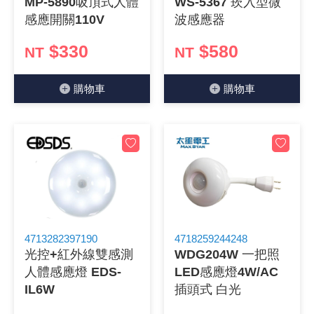
MP-5890吸頂式人體
WS-5367 崁入型微
感應開關110V
波感應器
$330
$580
NT
NT
購物⾞
購物⾞
4713282397190
4718259244248
光控+紅外線雙感測
WDG204W 一把照
人體感應燈 EDS-
LED感應燈4W/AC
IL6W
插頭式 白光