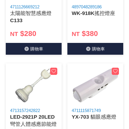
4711126669212
4897048289186
《 9 》 電阻 / 電容 / 電感
GPS/角
萬用測試儀
網路接頭 /
耳機套
來客告知
燈座 / 轉
SVR半固
電晶體-TI
類比開關
測距儀
探針
數字顯示 
微動開關
3.96mm
電纜固定
音源 插頭 /
AC to D
鋰充電電池
烙鐵清潔
刀具/研磨
環氧樹脂(固
平行電源
太陽能智慧感應燈
WK-918K搖控燈座
C133
《10》 電晶體 / 二極體 / 震盪器
壓力 / 彎
技能檢定
USB / RJ
電視壁掛架
電捲門遙
LED 控制
線繞電阻(
電晶體-IR
介面驅動/接
照度計 / 
製具固定
斷電延時
溫度開關
7.5 / 5.
護線套(環)
香蕉插頭 /
可調式直
各類電池
烙鐵架/焊
放大鏡/數
金屬亮光膏
耐熱矽膠
$280
$380
NT
NT
《11》 測試IC座 / IC轉接座 / IC燒錄器
溫度 / 溼
其他配件
DVI 相關
喇叭 / 週
有線 / 無
冷光線 / 
排阻
電晶體-IRF
檢相計
銅柱/塑膠
閃爍繼電
線上開關 
5.08mm
隔離柱 / 
S端子/RCA
AVR 交
鈕扣電池 
電木PC板
刻磨機/電
瓦斯罐
同軸電纜
購物⾞
購物⾞
《12》 積體電路IC(特殊或門市無貨可另詢)
氣體感測
STEAM 
VGA 相
耳機收納
霧化器 / 
投射燈 / 
火花消除
電晶體-IRF
轉速計 / 
支架/腳墊
繼電器插座 
磁簧開關
3.0mm Mi
夾線套 / 
喇叭 接線座
UPS 不
一次鋰電
電腦纖維
電動起子
塑鋼土
訊號傳輸
《13》 電子儀表 / 測試棒
生醫模組
RS232 
保鮮膜
感應式照
電解電容
電晶體-BC
示波器 / 
旋鈕
波段開關
EL-1.3
壓條 / 配
IC 腳座
線上濾波器
鉛酸(免加
感光電路
電動起子
其他用途
影音信號
《14》 電子零配件 / 保險絲 / 磁鐵 (強力、磁條)
電壓/霍爾
電腦訊號
生活用品
陶瓷電容
電晶體-BD
其他特殊
微調器、
指撥開關 /
1.58φ 
BNC 插頭 
突波吸收
電池轉換
麵包板 / 
電熱風槍
發燒喇叭
《15》 繼電器 / SSR / 繼電器插座
顯示 / L
D型接頭 連
RO逆滲
麥拉電容
電晶體-BS
蜂鳴器/警
滑動開關
2.0φ 空
F 插頭 / 
避雷管 /
吸煙器/吸
熱熔膠槍 /
麥克風線
《16》 開關 / 無熔絲開關 / 漏電斷路器
蜂鳴 / 音效
SATA 連
鉭質電容
電晶體-MJ
熱電致冷
按式開關
2.8mm 
M(UHF) 
導電銀漆筆
繞線/退線
隔離擴張
4713157242822
4711115871749
LED-2921P 20LED
YX-703 貓眼感應燈
《17》 電腦連接器 / 各式連接器
訊號產生
硬碟、顯卡
積層電容
電晶體-MP
MCH高
電源切換
4.2φ 5
N 插頭 / 
瓦斯噴火
各式萬力
電話線材/
彎管人體感應節能燈