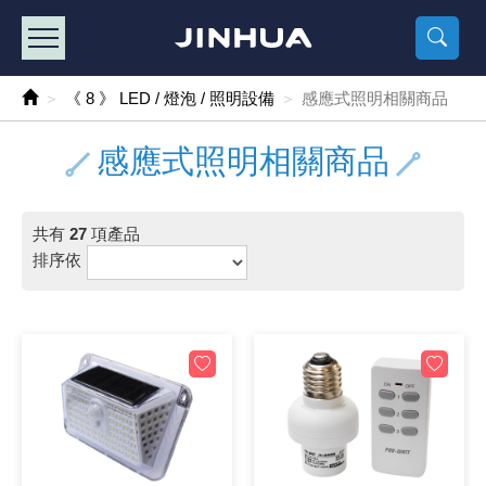
產品目錄
《2
《 
《
《 1 》 Arduino /樹莓派 /其他開發板
樹莓派、專屬配
馬達/齒輪
手機 / 平
風扇 / 
數位光纖
HDMI 傳
車用DC t
DC5V US
SMD 電阻 
電晶體-2S
燒錄器系
放大器IC
錶頭
各式保險絲
SSR 固
工業開關
2P端子線
端子台 / 
世界各國
工業用電
電池盒
烙鐵
各式鉗子
接點清潔
塑膠透明
彩色攝影機
電話插頭 /
2孔電源
2P AC電
訂制品
《 8 》 LED / 燈泡 / 照明設備
感應式照明相關商品
《 2 》 實習套件 / 馬達 / 太陽能
Arduino
智能車/機
記憶卡 / 
風扇網
光纖接頭
HDMI / 
汽車電子
DC12V/2
電阻板 / 
電晶體-2S
IC轉接座
微控制IC
錶頭分流
磁鐵(強力、
小型PCB
近接開關/
1.0mm 
配線快速
AC 插頭 /
LED電源
電池收納
烙鐵頭/復
剝線/壓接
除塵清潔
塑膠萬用
DVR數位
電信測試
3孔電源
3P AC電
福利品
感應式照明相關商品
《 3 》 手機 / 電腦 / 多媒體週邊
主板擴充/
電源升降
Display
風扇 調速
光纖工具
HDMI 中
大同電鍋
聖誕燈 / 
臥式碳膜
電晶體-2S
轉接板
記憶IC
各類儀錶
手機維修
汽車繼電
行程開關/
1.25mm
紮線帶 / 
開關 / 門鈴
家用USB
碳鋅電池
烙鐵週邊
剝皮工具
層膜保護劑
鋁質防水
探測器/內
電話相關
2孔電源
DC電源線
出清品
共有
27
項產品
《 4 》 散熱風扇 / 散熱片(膏) / 水冷散熱器
藍芽 / WI
太陽能 /
USB 測試
散熱片
影像擷取
調光器 /
COB燈
臥式水泥
電晶體-2S
DIP IC測
邏輯IC
指針三用
歐洲夾 / 
功率繼電
洛克開關
1.27mm
熱縮套管 
DC 插頭 /
AC to A
鹼性電池
焊錫絲/錫
各式鑷子
除銹潤滑
工具包
彩色液晶
電話用線
3孔電源
實驗用線
排序依
《 5 》 光纖網路線 / 相關工具配件
開關 / 鍵
自動化控
藍芽傳輸器
導熱貼片(
影音(光纖)
家用溫濕
植物燈
光敏電阻
電晶體-2S
訊號轉換
數字電錶 
電瓶夾/工
Omron
按鈕開關
1.5mm 
接線頭 / 
EC-5/S
AC to 
電池測試
拆焊工具
螺絲起子 /
潤滑劑
工具包+
監視系統
家用對講
中繼延長
漆包線
《 6 》 影音線 / HDMI / 耳機線 / 廣播器材
麥克風/語
聲音擴大
網路攝影
散熱膏
CATV有
定時器 / 
DC12 車
熱敏電阻
電晶體-2S
數據&通
Clamp 鉤
測試鉤
大功率繼
搖頭開關
2.0mm 
壓著端子
金屬接頭
AC to 
Ni-MH 
IC 夾 / I
各式板手
螺絲固定劑
鋁質手提
監視器用線
無線對講
動力延長
PVC電纜
《 7 》 家用 /車用電子產品、生活用品、RO配件
光電/紅外
各類 套件 
USB 週
水冷散熱
影像 / US
電視 / 
指示燈
鉑電阻測
電晶體-2N
功率偵測
溫度計 / 
測試PIN/短
磁簧繼電
輕觸開關
2.5mm 
配線標誌 
防水 / 
AC工業
無線電話
錫爐/錫爐
各式尺規 
瞬間膠/黏
塑膠手提
RG58A/
漏電保護插
電工法規
《 8 》 LED / 燈泡 / 照明設備
循跡 / 測
時鐘機芯 
網路週邊(
麥克風 /
無線電源
各式燈泡 / 
VR可變電
電晶體-C
光耦合器
低阻計 / 
焊片/焊針
通電延時
金屬開關
2.54mm
固定座 / 
軍規接頭
傳統低壓
Ni-CD 
助焊用品
調整棒
除膠劑
金屬機箱
電鍋線
PVC控制