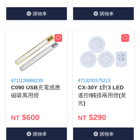
《27》 電話用品 / 接頭 / 對講機
穩壓(稽納
吊扇開關
USB 連接
溶劑瓶
購物⾞
購物⾞
《28》 電源延長線 / 分接插座
瞬間電壓
電話琴鍵
USB連接
引線器 / 
《29》 各類線材
橋式整流
復位開關
HDMI 連
數字磅秤 
《30》 訂制品 / 福利品 / 出清品
石英振盪
滑鼠滾輪
SIM / SD
超音波清
陶瓷諧振
SATA / I
手沖床機
4711126668239
4713291575213
C090 USB充電感應
CX-30Y 1對3 LED
陶瓷濾波器 
FPC 軟
磁吸萬用燈
遙控/觸摸兩用燈(黃
光)
$600
$290
NT
NT
購物⾞
購物⾞