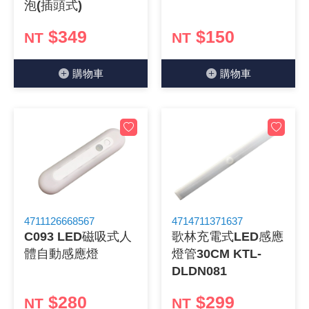
泡(插頭式)
《18》 端子台 / 配線器材類
光耦合/繼
電腦電源
金屬皮膜
電晶體-
絕緣粒/電
斷電保護
6.3φ 2
TNC 插頭 
支架/電路
鎚子/刷子
壓接用排線
$349
$150
NT
NT
《19》 插頭 / 插座
馬達控制模
介面卡 / 
金電容(法
其他規格電
雲母片 / 
動力押扣
安德森接頭
PAL/FM
蝕刻設備
封口機
購物⾞
購物⾞
《20》 變壓器/ 電源轉換 / 電源濾波
雷射模組
鍵盤 / 滑
固態電容
TRIAC 
偏光膜 / 
腳踏開關
連接器端子
SMA 插頭 
電池點焊
手機維修/
《21》 電池 / 電池收納盒 / 充電器
條碼讀取
AC啟動電容
SCR 單
AC無熔絲
壓排IC座
SMB/SSM
PCB 修
《22》 焊接工具 / PCB板
可調電容
光電晶體 
DC12~2
D型連接
MCX 插頭 
ESD防靜
《23》 手工具 / 電動工具
電阻型電
發光二極體 
鑰匙開關
G57連接
CC4/CDM
安全眼鏡/
4711126668567
4714711371637
《24》 各類噴劑 / 固定劑
工型電感
紅外線 發射
鍵盤開關
金手指連
磁棒 / 夾
C093 LED磁吸式人
歌林充電式LED感應
體自動感應燈
燈管30CM KTL-
《25》 零件盒 / 萬用盒 / 工具箱
鐵粉芯
七段顯示器 /
滾珠震動
牛角連接
迷你鋸 / 
DLDN081
《26》 錄影監視系統
Bead
二極體
水銀開關
DIN / mi
各式膠帶
$280
$299
NT
NT