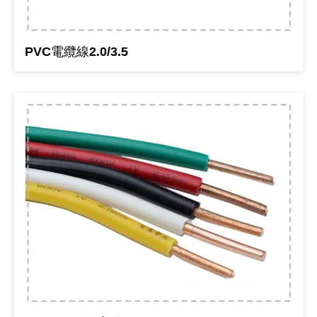
《 9 》 電阻 / 電容 / 電感
GPS/角
萬用測試儀
網路接頭 /
耳機套
來客告知
燈座 / 轉
SVR半固
電晶體-TI
類比開關
測距儀
探針
數字顯示 
微動開關
3.96mm
電纜固定
音源 插頭 /
AC to D
鋰充電電池
烙鐵清潔
刀具/研磨
環氧樹脂(固
平行電源
PVC電纜線2.0/3.5
《10》 電晶體 / 二極體 / 震盪器
壓力 / 彎
技能檢定
USB / RJ
電視壁掛架
電捲門遙
LED 控制
線繞電阻(
電晶體-IR
介面驅動/接
照度計 / 
製具固定
斷電延時
溫度開關
7.5 / 5.
護線套(環)
香蕉插頭 /
可調式直
各類電池
烙鐵架/焊
放大鏡/數
金屬亮光膏
耐熱矽膠
《11》 測試IC座 / IC轉接座 / IC燒錄器
溫度 / 溼
其他配件
DVI 相關
喇叭 / 週
有線 / 無
冷光線 / 
排阻
電晶體-IRF
檢相計
銅柱/塑膠
閃爍繼電
線上開關 
5.08mm
隔離柱 / 
S端子/RCA
AVR 交
鈕扣電池 
電木PC板
刻磨機/電
瓦斯罐
同軸電纜
《12》 積體電路IC(特殊或門市無貨可另詢)
氣體感測
STEAM 
VGA 相
耳機收納
霧化器 / 
投射燈 / 
火花消除
電晶體-IRF
轉速計 / 
支架/腳墊
繼電器插座 
磁簧開關
3.0mm Mi
夾線套 / 
喇叭 接線座
UPS 不
一次鋰電
電腦纖維
電動起子
塑鋼土
訊號傳輸
《13》 電子儀表 / 測試棒
生醫模組
RS232 
保鮮膜
感應式照
電解電容
電晶體-BC
示波器 / 
旋鈕
波段開關
EL-1.3
壓條 / 配
IC 腳座
線上濾波器
鉛酸(免加
感光電路
電動起子
其他用途
影音信號
《14》 電子零配件 / 保險絲 / 磁鐵 (強力、磁條)
電壓/霍爾
電腦訊號
生活用品
陶瓷電容
電晶體-BD
其他特殊
微調器、
指撥開關 /
1.58φ 
BNC 插頭 
突波吸收
電池轉換
麵包板 / 
電熱風槍
發燒喇叭
《15》 繼電器 / SSR / 繼電器插座
顯示 / L
D型接頭 連
RO逆滲
麥拉電容
電晶體-BS
蜂鳴器/警
滑動開關
2.0φ 空
F 插頭 / 
避雷管 /
吸煙器/吸
熱熔膠槍 /
麥克風線
《16》 開關 / 無熔絲開關 / 漏電斷路器
蜂鳴 / 音效
SATA 連
鉭質電容
電晶體-MJ
熱電致冷
按式開關
2.8mm 
M(UHF) 
導電銀漆筆
繞線/退線
隔離擴張
《17》 電腦連接器 / 各式連接器
訊號產生
硬碟、顯卡
積層電容
電晶體-MP
MCH高
電源切換
4.2φ 5
N 插頭 / 
瓦斯噴火
各式萬力
電話線材/