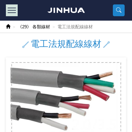
產品目錄
《2
《 
《
《 1 》 Arduino /樹莓派 /其他開發板
樹莓派、專屬配
馬達/齒輪
手機 / 平
風扇 / 
數位光纖
HDMI 傳
車用DC t
DC5V US
SMD 電阻 
電晶體-2S
燒錄器系
放大器IC
錶頭
各式保險絲
SSR 固
工業開關
2P端子線
端子台 / 
世界各國
工業用電
電池盒
烙鐵
各式鉗子
接點清潔
塑膠透明
彩色攝影機
電話插頭 /
2孔電源
2P AC電
訂制品
《29》 各類線材
電工法規配線線材
《 2 》 實習套件 / 馬達 / 太陽能
Arduino
智能車/機
記憶卡 / 
風扇網
光纖接頭
HDMI / 
汽車電子
DC12V/2
電阻板 / 
電晶體-2S
IC轉接座
微控制IC
錶頭分流
磁鐵(強力、
小型PCB
近接開關/
1.0mm 
配線快速
AC 插頭 /
LED電源
電池收納
烙鐵頭/復
剝線/壓接
除塵清潔
塑膠萬用
DVR數位
電信測試
3孔電源
3P AC電
福利品
電工法規配線線材
《 3 》 手機 / 電腦 / 多媒體週邊
主板擴充/
電源升降
Display
風扇 調速
光纖工具
HDMI 中
大同電鍋
聖誕燈 / 
臥式碳膜
電晶體-2S
轉接板
記憶IC
各類儀錶
手機維修
汽車繼電
行程開關/
1.25mm
紮線帶 / 
開關 / 門鈴
家用USB
碳鋅電池
烙鐵週邊
剝皮工具
層膜保護劑
鋁質防水
探測器/內
電話相關
2孔電源
DC電源線
出清品
《 4 》 散熱風扇 / 散熱片(膏) / 水冷散熱器
藍芽 / WI
太陽能 /
USB 測試
散熱片
影像擷取
調光器 /
COB燈
臥式水泥
電晶體-2S
DIP IC測
邏輯IC
指針三用
歐洲夾 / 
功率繼電
洛克開關
1.27mm
熱縮套管 
DC 插頭 /
AC to A
鹼性電池
焊錫絲/錫
各式鑷子
除銹潤滑
工具包
彩色液晶
電話用線
3孔電源
實驗用線
《 5 》 光纖網路線 / 相關工具配件
開關 / 鍵
自動化控
藍芽傳輸器
導熱貼片(
影音(光纖)
家用溫濕
植物燈
光敏電阻
電晶體-2S
訊號轉換
數字電錶 
電瓶夾/工
Omron
按鈕開關
1.5mm 
接線頭 / 
EC-5/S
AC to 
電池測試
拆焊工具
螺絲起子 /
潤滑劑
工具包+
監視系統
家用對講
中繼延長
漆包線
《 6 》 影音線 / HDMI / 耳機線 / 廣播器材
麥克風/語
聲音擴大
網路攝影
散熱膏
CATV有
定時器 / 
DC12 車
熱敏電阻
電晶體-2S
數據&通
Clamp 鉤
測試鉤
大功率繼
搖頭開關
2.0mm 
壓著端子
金屬接頭
AC to 
Ni-MH 
IC 夾 / I
各式板手
螺絲固定劑
鋁質手提
監視器用線
無線對講
動力延長
PVC電纜
《 7 》 家用 /車用電子產品、生活用品、RO配件
光電/紅外
各類 套件 
USB 週
水冷散熱
影像 / US
電視 / 
指示燈
鉑電阻測
電晶體-2N
功率偵測
溫度計 / 
測試PIN/短
磁簧繼電
輕觸開關
2.5mm 
配線標誌 
防水 / 
AC工業
無線電話
錫爐/錫爐
各式尺規 
瞬間膠/黏
塑膠手提
RG58A/
漏電保護插
電工法規
《 8 》 LED / 燈泡 / 照明設備
循跡 / 測
時鐘機芯 
網路週邊(
麥克風 /
無線電源
各式燈泡 / 
VR可變電
電晶體-C
光耦合器
低阻計 / 
焊片/焊針
通電延時
金屬開關
2.54mm
固定座 / 
軍規接頭
傳統低壓
Ni-CD 
助焊用品
調整棒
除膠劑
金屬機箱
電鍋線
PVC控制