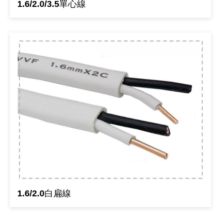
1.6/2.0/3.5單心線
《18》 端子台 / 配線器材類
光耦合/繼
電腦電源
金屬皮膜
電晶體-
絕緣粒/電
斷電保護
6.3φ 2
TNC 插頭 
支架/電路
鎚子/刷子
壓接用排線
《19》 插頭 / 插座
馬達控制模
介面卡 / 
金電容(法
其他規格電
雲母片 / 
動力押扣
安德森接頭
PAL/FM
蝕刻設備
封口機
《20》 變壓器/ 電源轉換 / 電源濾波
雷射模組
鍵盤 / 滑
固態電容
TRIAC 
偏光膜 / 
腳踏開關
連接器端子
SMA 插頭 
電池點焊
手機維修/
《21》 電池 / 電池收納盒 / 充電器
條碼讀取
AC啟動電容
SCR 單
AC無熔絲
壓排IC座
SMB/SSM
PCB 修
《22》 焊接工具 / PCB板
可調電容
光電晶體 
DC12~2
D型連接
MCX 插頭 
ESD防靜
《23》 手工具 / 電動工具
電阻型電
發光二極體 
鑰匙開關
G57連接
CC4/CDM
安全眼鏡/
《24》 各類噴劑 / 固定劑
工型電感
紅外線 發射
鍵盤開關
金手指連
磁棒 / 夾
《25》 零件盒 / 萬用盒 / 工具箱
鐵粉芯
七段顯示器 /
滾珠震動
牛角連接
迷你鋸 / 
1.6/2.0白扁線
《26》 錄影監視系統
Bead
二極體
水銀開關
DIN / mi
各式膠帶