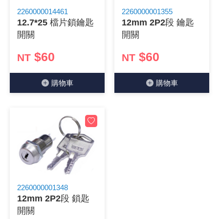
2260000014461
2260000001355
《 9 》 電阻 / 電容 / 電感
GPS/角
萬用測試儀
網路接頭 /
耳機套
來客告知
燈座 / 轉
SVR半固
電晶體-TI
類比開關
測距儀
探針
數字顯示 
微動開關
3.96mm
電纜固定
音源 插頭 /
AC to D
鋰充電電池
烙鐵清潔
刀具/研磨
環氧樹脂(固
平行電源
12.7*25 檔片鎖鑰匙
12mm 2P2段 鑰匙
開關
開關
《10》 電晶體 / 二極體 / 震盪器
壓力 / 彎
技能檢定
USB / RJ
電視壁掛架
電捲門遙
LED 控制
線繞電阻(
電晶體-IR
介面驅動/接
照度計 / 
製具固定
斷電延時
溫度開關
7.5 / 5.
護線套(環)
香蕉插頭 /
可調式直
各類電池
烙鐵架/焊
放大鏡/數
金屬亮光膏
耐熱矽膠
$60
$60
NT
NT
《11》 測試IC座 / IC轉接座 / IC燒錄器
溫度 / 溼
其他配件
DVI 相關
喇叭 / 週
有線 / 無
冷光線 / 
排阻
電晶體-IRF
檢相計
銅柱/塑膠
閃爍繼電
線上開關 
5.08mm
隔離柱 / 
S端子/RCA
AVR 交
鈕扣電池 
電木PC板
刻磨機/電
瓦斯罐
同軸電纜
購物⾞
購物⾞
《12》 積體電路IC(特殊或門市無貨可另詢)
氣體感測
STEAM 
VGA 相
耳機收納
霧化器 / 
投射燈 / 
火花消除
電晶體-IRF
轉速計 / 
支架/腳墊
繼電器插座 
磁簧開關
3.0mm Mi
夾線套 / 
喇叭 接線座
UPS 不
一次鋰電
電腦纖維
電動起子
塑鋼土
訊號傳輸
《13》 電子儀表 / 測試棒
生醫模組
RS232 
保鮮膜
感應式照
電解電容
電晶體-BC
示波器 / 
旋鈕
波段開關
EL-1.3
壓條 / 配
IC 腳座
線上濾波器
鉛酸(免加
感光電路
電動起子
其他用途
影音信號
《14》 電子零配件 / 保險絲 / 磁鐵 (強力、磁條)
電壓/霍爾
電腦訊號
生活用品
陶瓷電容
電晶體-BD
其他特殊
微調器、
指撥開關 /
1.58φ 
BNC 插頭 
突波吸收
電池轉換
麵包板 / 
電熱風槍
發燒喇叭
《15》 繼電器 / SSR / 繼電器插座
顯示 / L
D型接頭 連
RO逆滲
麥拉電容
電晶體-BS
蜂鳴器/警
滑動開關
2.0φ 空
F 插頭 / 
避雷管 /
吸煙器/吸
熱熔膠槍 /
麥克風線
《16》 開關 / 無熔絲開關 / 漏電斷路器
蜂鳴 / 音效
SATA 連
鉭質電容
電晶體-MJ
熱電致冷
按式開關
2.8mm 
M(UHF) 
導電銀漆筆
繞線/退線
隔離擴張
2260000001348
12mm 2P2段 鎖匙
《17》 電腦連接器 / 各式連接器
訊號產生
硬碟、顯卡
積層電容
電晶體-MP
MCH高
電源切換
4.2φ 5
N 插頭 / 
瓦斯噴火
各式萬力
電話線材/
開關