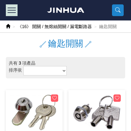
產品目錄
《2
《 
《
《 1 》 Arduino /樹莓派 /其他開發板
樹莓派、專屬配
馬達/齒輪
手機 / 平
風扇 / 
數位光纖
HDMI 傳
車用DC t
DC5V US
SMD 電阻 
電晶體-2S
燒錄器系
放大器IC
錶頭
各式保險絲
SSR 固
工業開關
2P端子線
端子台 / 
世界各國
工業用電
電池盒
烙鐵
各式鉗子
接點清潔
塑膠透明
彩色攝影機
電話插頭 /
2孔電源
2P AC電
訂制品
《16》 開關 / 無熔絲開關 / 漏電斷路器
鑰匙開關
《 2 》 實習套件 / 馬達 / 太陽能
Arduino
智能車/機
記憶卡 / 
風扇網
光纖接頭
HDMI / 
汽車電子
DC12V/2
電阻板 / 
電晶體-2S
IC轉接座
微控制IC
錶頭分流
磁鐵(強力、
小型PCB
近接開關/
1.0mm 
配線快速
AC 插頭 /
LED電源
電池收納
烙鐵頭/復
剝線/壓接
除塵清潔
塑膠萬用
DVR數位
電信測試
3孔電源
3P AC電
福利品
鑰匙開關
《 3 》 手機 / 電腦 / 多媒體週邊
主板擴充/
電源升降
Display
風扇 調速
光纖工具
HDMI 中
大同電鍋
聖誕燈 / 
臥式碳膜
電晶體-2S
轉接板
記憶IC
各類儀錶
手機維修
汽車繼電
行程開關/
1.25mm
紮線帶 / 
開關 / 門鈴
家用USB
碳鋅電池
烙鐵週邊
剝皮工具
層膜保護劑
鋁質防水
探測器/內
電話相關
2孔電源
DC電源線
出清品
共有
3
項產品
《 4 》 散熱風扇 / 散熱片(膏) / 水冷散熱器
藍芽 / WI
太陽能 /
USB 測試
散熱片
影像擷取
調光器 /
COB燈
臥式水泥
電晶體-2S
DIP IC測
邏輯IC
指針三用
歐洲夾 / 
功率繼電
洛克開關
1.27mm
熱縮套管 
DC 插頭 /
AC to A
鹼性電池
焊錫絲/錫
各式鑷子
除銹潤滑
工具包
彩色液晶
電話用線
3孔電源
實驗用線
排序依
《 5 》 光纖網路線 / 相關工具配件
開關 / 鍵
自動化控
藍芽傳輸器
導熱貼片(
影音(光纖)
家用溫濕
植物燈
光敏電阻
電晶體-2S
訊號轉換
數字電錶 
電瓶夾/工
Omron
按鈕開關
1.5mm 
接線頭 / 
EC-5/S
AC to 
電池測試
拆焊工具
螺絲起子 /
潤滑劑
工具包+
監視系統
家用對講
中繼延長
漆包線
《 6 》 影音線 / HDMI / 耳機線 / 廣播器材
麥克風/語
聲音擴大
網路攝影
散熱膏
CATV有
定時器 / 
DC12 車
熱敏電阻
電晶體-2S
數據&通
Clamp 鉤
測試鉤
大功率繼
搖頭開關
2.0mm 
壓著端子
金屬接頭
AC to 
Ni-MH 
IC 夾 / I
各式板手
螺絲固定劑
鋁質手提
監視器用線
無線對講
動力延長
PVC電纜
《 7 》 家用 /車用電子產品、生活用品、RO配件
光電/紅外
各類 套件 
USB 週
水冷散熱
影像 / US
電視 / 
指示燈
鉑電阻測
電晶體-2N
功率偵測
溫度計 / 
測試PIN/短
磁簧繼電
輕觸開關
2.5mm 
配線標誌 
防水 / 
AC工業
無線電話
錫爐/錫爐
各式尺規 
瞬間膠/黏
塑膠手提
RG58A/
漏電保護插
電工法規
《 8 》 LED / 燈泡 / 照明設備
循跡 / 測
時鐘機芯 
網路週邊(
麥克風 /
無線電源
各式燈泡 / 
VR可變電
電晶體-C
光耦合器
低阻計 / 
焊片/焊針
通電延時
金屬開關
2.54mm
固定座 / 
軍規接頭
傳統低壓
Ni-CD 
助焊用品
調整棒
除膠劑
金屬機箱
電鍋線
PVC控制