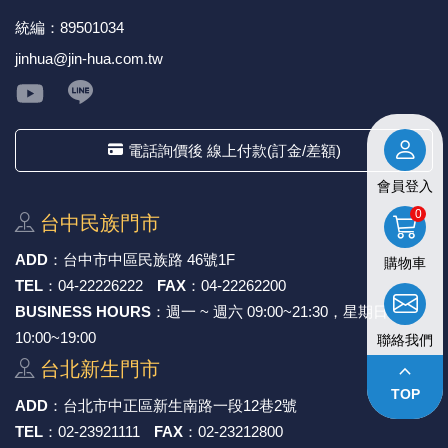
統編：89501034
《27》 電話用品 / 接頭 / 對講機
穩壓(稽納
吊扇開關
USB 連接
溶劑瓶
jinhua@jin-hua.com.tw
《28》 電源延長線 / 分接插座
瞬間電壓
電話琴鍵
USB連接
引線器 / 
《29》 各類線材
橋式整流
復位開關
HDMI 連
數字磅秤 
電話詢價後 線上付款(訂金/差額)
《30》 訂制品 / 福利品 / 出清品
石英振盪
滑鼠滾輪
SIM / SD
超音波清
會員登入
0
台中⺠族⾨市
陶瓷諧振
SATA / I
手沖床機
ADD
：
台中市中區⺠族路 46號1F
購物車
陶瓷濾波器 
FPC 軟
TEL
：
04-22226222
FAX
：
04-22262200
BUSINESS HOURS
：週一 ~ 週六 09:00~21:30，星期日
10:00~19:00
聯絡我們
台北新⽣⾨市
keyboard_arrow_up
TOP
ADD
：
台北市中正區新⽣南路⼀段12巷2號
TEL
：
02-23921111
FAX
：
02-23212800