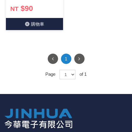
$90
NT
《18》 端子台 / 配線器材類
光耦合/繼
電腦電源
金屬皮膜
電晶體-
絕緣粒/電
斷電保護
6.3φ 2
TNC 插頭 
支架/電路
鎚子/刷子
壓接用排線
《19》 插頭 / 插座
馬達控制模
介面卡 / 
金電容(法
其他規格電
雲母片 / 
動力押扣
安德森接頭
PAL/FM
蝕刻設備
封口機
購物⾞
《20》 變壓器/ 電源轉換 / 電源濾波
雷射模組
鍵盤 / 滑
固態電容
TRIAC 
偏光膜 / 
腳踏開關
連接器端子
SMA 插頭 
電池點焊
手機維修/
《21》 電池 / 電池收納盒 / 充電器
條碼讀取
AC啟動電容
SCR 單
AC無熔絲
壓排IC座
SMB/SSM
PCB 修
1
《22》 焊接工具 / PCB板
可調電容
光電晶體 
DC12~2
D型連接
MCX 插頭 
ESD防靜
Page
of 1
《23》 手工具 / 電動工具
電阻型電
發光二極體 
鑰匙開關
G57連接
CC4/CDM
安全眼鏡/
《24》 各類噴劑 / 固定劑
工型電感
紅外線 發射
鍵盤開關
金手指連
磁棒 / 夾
《25》 零件盒 / 萬用盒 / 工具箱
鐵粉芯
七段顯示器 /
滾珠震動
牛角連接
迷你鋸 / 
《26》 錄影監視系統
Bead
二極體
水銀開關
DIN / mi
各式膠帶