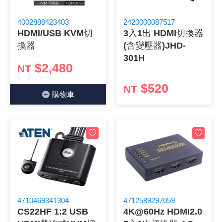
《 9 》 電阻 / 電容 / 電感
GPS/角
萬用測試儀
網路接頭 /
耳機套
來客告知
燈座 / 轉
SVR半固
電晶體-TI
類比開關
測距儀
探針
數字顯示 
微動開關
3.96mm
電纜固定
音源 插頭 /
AC to D
鋰充電電池
烙鐵清潔
刀具/研磨
環氧樹脂(固
平行電源
4002888423403
2420000087517
HDMI/USB KVM切
3入1出 HDMI切換器
《10》 電晶體 / 二極體 / 震盪器
壓力 / 彎
技能檢定
USB / RJ
電視壁掛架
電捲門遙
LED 控制
線繞電阻(
電晶體-IR
介面驅動/接
照度計 / 
製具固定
斷電延時
溫度開關
7.5 / 5.
護線套(環)
香蕉插頭 /
可調式直
各類電池
烙鐵架/焊
放大鏡/數
金屬亮光膏
耐熱矽膠
換器
(含變壓器)JHD-
301H
《11》 測試IC座 / IC轉接座 / IC燒錄器
溫度 / 溼
其他配件
DVI 相關
喇叭 / 週
有線 / 無
冷光線 / 
排阻
電晶體-IRF
檢相計
銅柱/塑膠
閃爍繼電
線上開關 
5.08mm
隔離柱 / 
S端子/RCA
AVR 交
鈕扣電池 
電木PC板
刻磨機/電
瓦斯罐
同軸電纜
$2,480
NT
$520
NT
《12》 積體電路IC(特殊或門市無貨可另詢)
氣體感測
STEAM 
VGA 相
耳機收納
霧化器 / 
投射燈 / 
火花消除
電晶體-IRF
轉速計 / 
支架/腳墊
繼電器插座 
磁簧開關
3.0mm Mi
夾線套 / 
喇叭 接線座
UPS 不
一次鋰電
電腦纖維
電動起子
塑鋼土
訊號傳輸
購物⾞
《13》 電子儀表 / 測試棒
生醫模組
RS232 
保鮮膜
感應式照
電解電容
電晶體-BC
示波器 / 
旋鈕
波段開關
EL-1.3
壓條 / 配
IC 腳座
線上濾波器
鉛酸(免加
感光電路
電動起子
其他用途
影音信號
《14》 電子零配件 / 保險絲 / 磁鐵 (強力、磁條)
電壓/霍爾
電腦訊號
生活用品
陶瓷電容
電晶體-BD
其他特殊
微調器、
指撥開關 /
1.58φ 
BNC 插頭 
突波吸收
電池轉換
麵包板 / 
電熱風槍
發燒喇叭
《15》 繼電器 / SSR / 繼電器插座
顯示 / L
D型接頭 連
RO逆滲
麥拉電容
電晶體-BS
蜂鳴器/警
滑動開關
2.0φ 空
F 插頭 / 
避雷管 /
吸煙器/吸
熱熔膠槍 /
麥克風線
《16》 開關 / 無熔絲開關 / 漏電斷路器
蜂鳴 / 音效
SATA 連
鉭質電容
電晶體-MJ
熱電致冷
按式開關
2.8mm 
M(UHF) 
導電銀漆筆
繞線/退線
隔離擴張
4710469341304
4712589297059
CS22HF 1:2 USB
4K@60Hz HDMI2.0
《17》 電腦連接器 / 各式連接器
訊號產生
硬碟、顯卡
積層電容
電晶體-MP
MCH高
電源切換
4.2φ 5
N 插頭 / 
瓦斯噴火
各式萬力
電話線材/