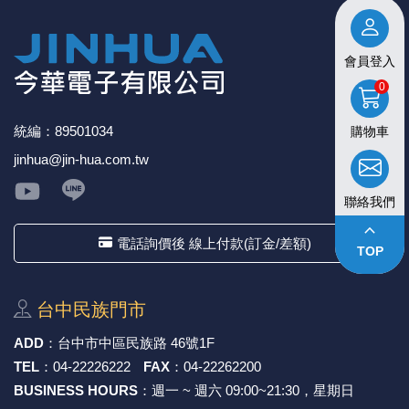
會員登入
0
統編：89501034
購物車
jinhua@jin-hua.com.tw
聯絡我們
keyboard_arrow_up
電話詢價後 線上付款(訂金/差額)
TOP
台中⺠族⾨市
ADD
：
台中市中區⺠族路 46號1F
TEL
：
04-22226222
FAX
：
04-22262200
BUSINESS HOURS
：週一 ~ 週六 09:00~21:30，星期日