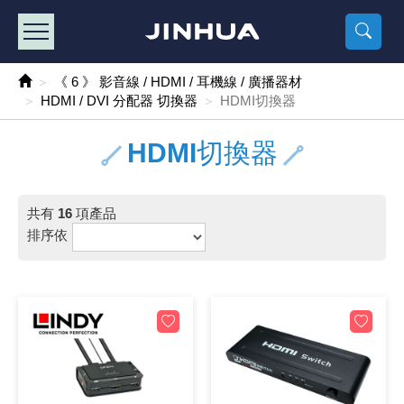
產品目錄
《2
《 
《
《 1 》 Arduino /樹莓派 /其他開發板
樹莓派、專屬配
馬達/齒輪
手機 / 平
風扇 / 
數位光纖
HDMI 傳
車用DC t
DC5V US
SMD 電阻 
電晶體-2S
燒錄器系
放大器IC
錶頭
各式保險絲
SSR 固
工業開關
2P端子線
端子台 / 
世界各國
工業用電
電池盒
烙鐵
各式鉗子
接點清潔
塑膠透明
彩色攝影機
電話插頭 /
2孔電源
2P AC電
訂制品
《 6 》 影音線 / HDMI / 耳機線 / 廣播器材
HDMI / DVI 分配器 切換器
HDMI切換器
《 2 》 實習套件 / 馬達 / 太陽能
Arduino
智能車/機
記憶卡 / 
風扇網
光纖接頭
HDMI / 
汽車電子
DC12V/2
電阻板 / 
電晶體-2S
IC轉接座
微控制IC
錶頭分流
磁鐵(強力、
小型PCB
近接開關/
1.0mm 
配線快速
AC 插頭 /
LED電源
電池收納
烙鐵頭/復
剝線/壓接
除塵清潔
塑膠萬用
DVR數位
電信測試
3孔電源
3P AC電
福利品
HDMI切換器
《 3 》 手機 / 電腦 / 多媒體週邊
主板擴充/
電源升降
Display
風扇 調速
光纖工具
HDMI 中
大同電鍋
聖誕燈 / 
臥式碳膜
電晶體-2S
轉接板
記憶IC
各類儀錶
手機維修
汽車繼電
行程開關/
1.25mm
紮線帶 / 
開關 / 門鈴
家用USB
碳鋅電池
烙鐵週邊
剝皮工具
層膜保護劑
鋁質防水
探測器/內
電話相關
2孔電源
DC電源線
出清品
《 4 》 散熱風扇 / 散熱片(膏) / 水冷散熱器
藍芽 / WI
太陽能 /
USB 測試
散熱片
影像擷取
調光器 /
COB燈
臥式水泥
電晶體-2S
DIP IC測
邏輯IC
指針三用
歐洲夾 / 
功率繼電
洛克開關
1.27mm
熱縮套管 
DC 插頭 /
AC to A
鹼性電池
焊錫絲/錫
各式鑷子
除銹潤滑
工具包
彩色液晶
電話用線
3孔電源
實驗用線
共有
16
項產品
排序依
《 5 》 光纖網路線 / 相關工具配件
開關 / 鍵
自動化控
藍芽傳輸器
導熱貼片(
影音(光纖)
家用溫濕
植物燈
光敏電阻
電晶體-2S
訊號轉換
數字電錶 
電瓶夾/工
Omron
按鈕開關
1.5mm 
接線頭 / 
EC-5/S
AC to 
電池測試
拆焊工具
螺絲起子 /
潤滑劑
工具包+
監視系統
家用對講
中繼延長
漆包線
《 6 》 影音線 / HDMI / 耳機線 / 廣播器材
麥克風/語
聲音擴大
網路攝影
散熱膏
CATV有
定時器 / 
DC12 車
熱敏電阻
電晶體-2S
數據&通
Clamp 鉤
測試鉤
大功率繼
搖頭開關
2.0mm 
壓著端子
金屬接頭
AC to 
Ni-MH 
IC 夾 / I
各式板手
螺絲固定劑
鋁質手提
監視器用線
無線對講
動力延長
PVC電纜
《 7 》 家用 /車用電子產品、生活用品、RO配件
光電/紅外
各類 套件 
USB 週
水冷散熱
影像 / US
電視 / 
指示燈
鉑電阻測
電晶體-2N
功率偵測
溫度計 / 
測試PIN/短
磁簧繼電
輕觸開關
2.5mm 
配線標誌 
防水 / 
AC工業
無線電話
錫爐/錫爐
各式尺規 
瞬間膠/黏
塑膠手提
RG58A/
漏電保護插
電工法規
《 8 》 LED / 燈泡 / 照明設備
循跡 / 測
時鐘機芯 
網路週邊(
麥克風 /
無線電源
各式燈泡 / 
VR可變電
電晶體-C
光耦合器
低阻計 / 
焊片/焊針
通電延時
金屬開關
2.54mm
固定座 / 
軍規接頭
傳統低壓
Ni-CD 
助焊用品
調整棒
除膠劑
金屬機箱
電鍋線
PVC控制