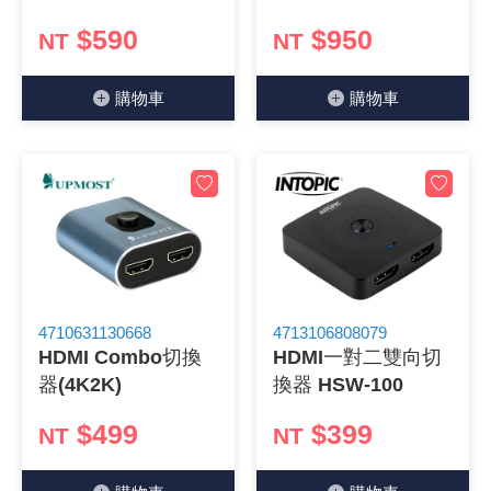
《27》 電話用品 / 接頭 / 對講機
$590
$950
穩壓(稽納
吊扇開關
USB 連接
溶劑瓶
NT
NT
《28》 電源延長線 / 分接插座
瞬間電壓
電話琴鍵
USB連接
引線器 / 
購物⾞
購物⾞
《29》 各類線材
橋式整流
復位開關
HDMI 連
數字磅秤 
《30》 訂制品 / 福利品 / 出清品
石英振盪
滑鼠滾輪
SIM / SD
超音波清
陶瓷諧振
SATA / I
手沖床機
陶瓷濾波器 
FPC 軟
4710631130668
4713106808079
HDMI Combo切換
HDMI一對二雙向切
器(4K2K)
換器 HSW-100
$499
$399
NT
NT