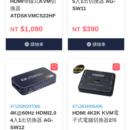
HDMI帶線式KVM切
5入1出切換器 AG-
換器
SW11
《18》 端子台 / 配線器材類
光耦合/繼
電腦電源
金屬皮膜
電晶體-
絕緣粒/電
斷電保護
6.3φ 2
TNC 插頭 
支架/電路
鎚子/刷子
壓接用排線
ATDSKVMCS22HF
《19》 插頭 / 插座
馬達控制模
介面卡 / 
金電容(法
其他規格電
雲母片 / 
動力押扣
安德森接頭
PAL/FM
蝕刻設備
封口機
$1,090
$390
NT
NT
《20》 變壓器/ 電源轉換 / 電源濾波
雷射模組
鍵盤 / 滑
固態電容
TRIAC 
偏光膜 / 
腳踏開關
連接器端子
SMA 插頭 
電池點焊
手機維修/
購物⾞
購物⾞
《21》 電池 / 電池收納盒 / 充電器
條碼讀取
AC啟動電容
SCR 單
AC無熔絲
壓排IC座
SMB/SSM
PCB 修
《22》 焊接工具 / PCB板
可調電容
光電晶體 
DC12~2
D型連接
MCX 插頭 
ESD防靜
《23》 手工具 / 電動工具
電阻型電
發光二極體 
鑰匙開關
G57連接
CC4/CDM
安全眼鏡/
《24》 各類噴劑 / 固定劑
工型電感
紅外線 發射
鍵盤開關
金手指連
磁棒 / 夾
4712589297066
4712834995495
《25》 零件盒 / 萬用盒 / 工具箱
鐵粉芯
七段顯示器 /
滾珠震動
牛角連接
迷你鋸 / 
4K@60Hz HDMI2.0
HDMI 4K2K KVM電
4入1出切換器 AG-
子式電腦切換器2埠
《26》 錄影監視系統
Bead
二極體
水銀開關
DIN / mi
各式膠帶
SW12