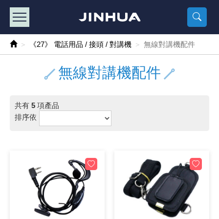
產品目錄
《2
《 
《
《 1 》 Arduino /樹莓派 /其他開發板
樹莓派、專屬配
馬達/齒輪
手機 / 平
風扇 / 
數位光纖
HDMI 傳
車用DC t
DC5V US
SMD 電阻 
電晶體-2S
燒錄器系
放大器IC
錶頭
各式保險絲
SSR 固
工業開關
2P端子線
端子台 / 
世界各國
工業用電
電池盒
烙鐵
各式鉗子
接點清潔
塑膠透明
彩色攝影機
電話插頭 /
2孔電源
2P AC電
訂制品
《27》 電話用品 / 接頭 / 對講機
無線對講機配件
《 2 》 實習套件 / 馬達 / 太陽能
Arduino
智能車/機
記憶卡 / 
風扇網
光纖接頭
HDMI / 
汽車電子
DC12V/2
電阻板 / 
電晶體-2S
IC轉接座
微控制IC
錶頭分流
磁鐵(強力、
小型PCB
近接開關/
1.0mm 
配線快速
AC 插頭 /
LED電源
電池收納
烙鐵頭/復
剝線/壓接
除塵清潔
塑膠萬用
DVR數位
電信測試
3孔電源
3P AC電
福利品
無線對講機配件
《 3 》 手機 / 電腦 / 多媒體週邊
主板擴充/
電源升降
Display
風扇 調速
光纖工具
HDMI 中
大同電鍋
聖誕燈 / 
臥式碳膜
電晶體-2S
轉接板
記憶IC
各類儀錶
手機維修
汽車繼電
行程開關/
1.25mm
紮線帶 / 
開關 / 門鈴
家用USB
碳鋅電池
烙鐵週邊
剝皮工具
層膜保護劑
鋁質防水
探測器/內
電話相關
2孔電源
DC電源線
出清品
共有
5
項產品
《 4 》 散熱風扇 / 散熱片(膏) / 水冷散熱器
藍芽 / WI
太陽能 /
USB 測試
散熱片
影像擷取
調光器 /
COB燈
臥式水泥
電晶體-2S
DIP IC測
邏輯IC
指針三用
歐洲夾 / 
功率繼電
洛克開關
1.27mm
熱縮套管 
DC 插頭 /
AC to A
鹼性電池
焊錫絲/錫
各式鑷子
除銹潤滑
工具包
彩色液晶
電話用線
3孔電源
實驗用線
排序依
《 5 》 光纖網路線 / 相關工具配件
開關 / 鍵
自動化控
藍芽傳輸器
導熱貼片(
影音(光纖)
家用溫濕
植物燈
光敏電阻
電晶體-2S
訊號轉換
數字電錶 
電瓶夾/工
Omron
按鈕開關
1.5mm 
接線頭 / 
EC-5/S
AC to 
電池測試
拆焊工具
螺絲起子 /
潤滑劑
工具包+
監視系統
家用對講
中繼延長
漆包線
《 6 》 影音線 / HDMI / 耳機線 / 廣播器材
麥克風/語
聲音擴大
網路攝影
散熱膏
CATV有
定時器 / 
DC12 車
熱敏電阻
電晶體-2S
數據&通
Clamp 鉤
測試鉤
大功率繼
搖頭開關
2.0mm 
壓著端子
金屬接頭
AC to 
Ni-MH 
IC 夾 / I
各式板手
螺絲固定劑
鋁質手提
監視器用線
無線對講
動力延長
PVC電纜
《 7 》 家用 /車用電子產品、生活用品、RO配件
光電/紅外
各類 套件 
USB 週
水冷散熱
影像 / US
電視 / 
指示燈
鉑電阻測
電晶體-2N
功率偵測
溫度計 / 
測試PIN/短
磁簧繼電
輕觸開關
2.5mm 
配線標誌 
防水 / 
AC工業
無線電話
錫爐/錫爐
各式尺規 
瞬間膠/黏
塑膠手提
RG58A/
漏電保護插
電工法規
《 8 》 LED / 燈泡 / 照明設備
循跡 / 測
時鐘機芯 
網路週邊(
麥克風 /
無線電源
各式燈泡 / 
VR可變電
電晶體-C
光耦合器
低阻計 / 
焊片/焊針
通電延時
金屬開關
2.54mm
固定座 / 
軍規接頭
傳統低壓
Ni-CD 
助焊用品
調整棒
除膠劑
金屬機箱
電鍋線
PVC控制