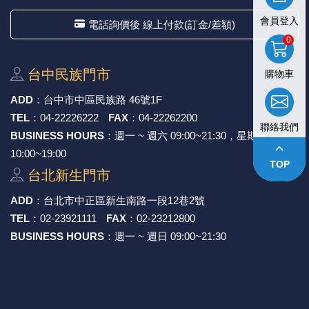
會員登入
電話詢價後 線上付款(訂金/差額)
0
台中⺠族⾨市
購物車
ADD
：
台中市中區⺠族路 46號1F
TEL
：
04-22226222
FAX
：
04-22262200
聯絡我們
BUSINESS HOURS
：週一 ~ 週六 09:00~21:30，星期日
keyboard_arrow_up
10:00~19:00
TOP
台北新⽣⾨市
ADD
：
台北市中正區新⽣南路⼀段12巷2號
TEL
：
02-23921111
FAX
：
02-23212800
BUSINESS HOURS
：週一 ~ 週日 09:00~21:30