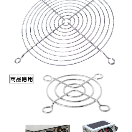
《18》 端子台 / 配線器材類
光耦合/繼
電腦電源
金屬皮膜
電晶體-
絕緣粒/電
斷電保護
6.3φ 2
TNC 插頭 
支架/電路
鎚子/刷子
壓接用排線
《19》 插頭 / 插座
馬達控制模
介面卡 / 
金電容(法
其他規格電
雲母片 / 
動力押扣
安德森接頭
PAL/FM
蝕刻設備
封口機
《20》 變壓器/ 電源轉換 / 電源濾波
雷射模組
鍵盤 / 滑
固態電容
TRIAC 
偏光膜 / 
腳踏開關
連接器端子
SMA 插頭 
電池點焊
手機維修/
《21》 電池 / 電池收納盒 / 充電器
條碼讀取
AC啟動電容
SCR 單
AC無熔絲
壓排IC座
SMB/SSM
PCB 修
《22》 焊接工具 / PCB板
可調電容
光電晶體 
DC12~2
D型連接
MCX 插頭 
ESD防靜
《23》 手工具 / 電動工具
電阻型電
發光二極體 
鑰匙開關
G57連接
CC4/CDM
安全眼鏡/
《24》 各類噴劑 / 固定劑
工型電感
紅外線 發射
鍵盤開關
金手指連
磁棒 / 夾
《25》 零件盒 / 萬用盒 / 工具箱
鐵粉芯
七段顯示器 /
滾珠震動
牛角連接
迷你鋸 / 
《26》 錄影監視系統
Bead
二極體
水銀開關
DIN / mi
各式膠帶