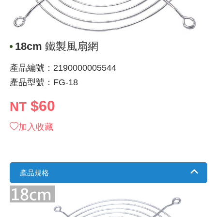
《 9 》 電阻 / 電容 / 電感
GPS/角
萬用測試儀
網路接頭 /
耳機套
來客告知
燈座 / 轉
SVR半固
電晶體-TI
類比開關
測距儀
探針
數字顯示 
微動開關
3.96mm
電纜固定
音源 插頭 /
AC to D
鋰充電電池
烙鐵清潔
刀具/研磨
環氧樹脂(固
平行電源
《10》 電晶體 / 二極體 / 震盪器
壓力 / 彎
技能檢定
USB / RJ
電視壁掛架
電捲門遙
LED 控制
線繞電阻(
電晶體-IR
介面驅動/接
照度計 / 
製具固定
斷電延時
溫度開關
7.5 / 5.
護線套(環)
香蕉插頭 /
可調式直
各類電池
烙鐵架/焊
放大鏡/數
金屬亮光膏
耐熱矽膠
18cm 鐵製風扇網
《11》 測試IC座 / IC轉接座 / IC燒錄器
溫度 / 溼
其他配件
DVI 相關
喇叭 / 週
有線 / 無
冷光線 / 
排阻
電晶體-IRF
檢相計
銅柱/塑膠
閃爍繼電
線上開關 
5.08mm
隔離柱 / 
S端子/RCA
AVR 交
鈕扣電池 
電木PC板
刻磨機/電
瓦斯罐
同軸電纜
產品編號：2190000005544
產品型號：FG-18
《12》 積體電路IC(特殊或門市無貨可另詢)
氣體感測
STEAM 
VGA 相
耳機收納
霧化器 / 
投射燈 / 
火花消除
電晶體-IRF
轉速計 / 
支架/腳墊
繼電器插座 
磁簧開關
3.0mm Mi
夾線套 / 
喇叭 接線座
UPS 不
一次鋰電
電腦纖維
電動起子
塑鋼土
訊號傳輸
$60
NT
《13》 電子儀表 / 測試棒
生醫模組
RS232 
保鮮膜
感應式照
電解電容
電晶體-BC
示波器 / 
旋鈕
波段開關
EL-1.3
壓條 / 配
IC 腳座
線上濾波器
鉛酸(免加
感光電路
電動起子
其他用途
影音信號
加入收藏
《14》 電子零配件 / 保險絲 / 磁鐵 (強力、磁條)
電壓/霍爾
電腦訊號
生活用品
陶瓷電容
電晶體-BD
其他特殊
微調器、
指撥開關 /
1.58φ 
BNC 插頭 
突波吸收
電池轉換
麵包板 / 
電熱風槍
發燒喇叭
《15》 繼電器 / SSR / 繼電器插座
顯示 / L
D型接頭 連
RO逆滲
麥拉電容
電晶體-BS
蜂鳴器/警
滑動開關
2.0φ 空
F 插頭 / 
避雷管 /
吸煙器/吸
熱熔膠槍 /
麥克風線
產品規格
《16》 開關 / 無熔絲開關 / 漏電斷路器
蜂鳴 / 音效
SATA 連
鉭質電容
電晶體-MJ
熱電致冷
按式開關
2.8mm 
M(UHF) 
導電銀漆筆
繞線/退線
隔離擴張
《17》 電腦連接器 / 各式連接器
訊號產生
硬碟、顯卡
積層電容
電晶體-MP
MCH高
電源切換
4.2φ 5
N 插頭 / 
瓦斯噴火
各式萬力
電話線材/