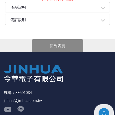
產品說明
● 金屬防護風扇鐵網，專為安全防護而設計。
備註說明
● 簡易安裝，標準的風扇螺絲孔，以便螺絲鎖固。
● 非常適合用在風扇進出風口。 有效防止外部異物或人體
親愛的顧客您好！
碰到風扇葉片，造成葉片損壞或碰觸受傷，延長設備使用
下單前請先詳閱
【購物說明】
，訂單成立後表示100%同意
壽命。
今華電子官網購物規範。商品可能因不同因素導致調價、
回列表頁
停產、缺貨或延遲出貨等情況。本公司將保留是否接受訂
單的權利，不便之處敬請見諒。
★如要
【
前往門市
】
購買商品，可先來電詢問門市是否有
現貨，以免浪費您寶貴的時間。
★產品價格大幅波動，網站可能無法即時更新，所有訂單
均會以E-Mail確認訂單價格，未收到人員確認訂單之前請
勿自行匯款。
★ 電子零組件本公司同一產品可能有多供應商，每家供應
商的產品尺寸與產品配件可能會有差異，
網站上的尺寸圖
統編：89501034
與產品配件『僅供參考』，出貨以門市現貨為主。
jinhua@jin-hua.com.tw
★ 購買後發票如有問題，請於7天內來電告知服務人
員
。