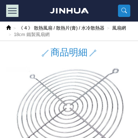
產品目錄
《2
《 
《
《 1 》 Arduino /樹莓派 /其他開發板
樹莓派、專屬配
馬達/齒輪
手機 / 平
風扇 / 
數位光纖
HDMI 傳
車用DC t
DC5V US
SMD 電阻 
電晶體-2S
燒錄器系
放大器IC
錶頭
各式保險絲
SSR 固
工業開關
2P端子線
端子台 / 
世界各國
工業用電
電池盒
烙鐵
各式鉗子
接點清潔
塑膠透明
彩色攝影機
電話插頭 /
2孔電源
2P AC電
訂制品
《 4 》 散熱風扇 / 散熱片(膏) / 水冷散熱器
風扇網
18cm 鐵製風扇網
《 2 》 實習套件 / 馬達 / 太陽能
Arduino
智能車/機
記憶卡 / 
風扇網
光纖接頭
HDMI / 
汽車電子
DC12V/2
電阻板 / 
電晶體-2S
IC轉接座
微控制IC
錶頭分流
磁鐵(強力、
小型PCB
近接開關/
1.0mm 
配線快速
AC 插頭 /
LED電源
電池收納
烙鐵頭/復
剝線/壓接
除塵清潔
塑膠萬用
DVR數位
電信測試
3孔電源
3P AC電
福利品
商品明細
《 3 》 手機 / 電腦 / 多媒體週邊
主板擴充/
電源升降
Display
風扇 調速
光纖工具
HDMI 中
大同電鍋
聖誕燈 / 
臥式碳膜
電晶體-2S
轉接板
記憶IC
各類儀錶
手機維修
汽車繼電
行程開關/
1.25mm
紮線帶 / 
開關 / 門鈴
家用USB
碳鋅電池
烙鐵週邊
剝皮工具
層膜保護劑
鋁質防水
探測器/內
電話相關
2孔電源
DC電源線
出清品
《 4 》 散熱風扇 / 散熱片(膏) / 水冷散熱器
藍芽 / WI
太陽能 /
USB 測試
散熱片
影像擷取
調光器 /
COB燈
臥式水泥
電晶體-2S
DIP IC測
邏輯IC
指針三用
歐洲夾 / 
功率繼電
洛克開關
1.27mm
熱縮套管 
DC 插頭 /
AC to A
鹼性電池
焊錫絲/錫
各式鑷子
除銹潤滑
工具包
彩色液晶
電話用線
3孔電源
實驗用線
《 5 》 光纖網路線 / 相關工具配件
開關 / 鍵
自動化控
藍芽傳輸器
導熱貼片(
影音(光纖)
家用溫濕
植物燈
光敏電阻
電晶體-2S
訊號轉換
數字電錶 
電瓶夾/工
Omron
按鈕開關
1.5mm 
接線頭 / 
EC-5/S
AC to 
電池測試
拆焊工具
螺絲起子 /
潤滑劑
工具包+
監視系統
家用對講
中繼延長
漆包線
《 6 》 影音線 / HDMI / 耳機線 / 廣播器材
麥克風/語
聲音擴大
網路攝影
散熱膏
CATV有
定時器 / 
DC12 車
熱敏電阻
電晶體-2S
數據&通
Clamp 鉤
測試鉤
大功率繼
搖頭開關
2.0mm 
壓著端子
金屬接頭
AC to 
Ni-MH 
IC 夾 / I
各式板手
螺絲固定劑
鋁質手提
監視器用線
無線對講
動力延長
PVC電纜
《 7 》 家用 /車用電子產品、生活用品、RO配件
光電/紅外
各類 套件 
USB 週
水冷散熱
影像 / US
電視 / 
指示燈
鉑電阻測
電晶體-2N
功率偵測
溫度計 / 
測試PIN/短
磁簧繼電
輕觸開關
2.5mm 
配線標誌 
防水 / 
AC工業
無線電話
錫爐/錫爐
各式尺規 
瞬間膠/黏
塑膠手提
RG58A/
漏電保護插
電工法規
《 8 》 LED / 燈泡 / 照明設備
循跡 / 測
時鐘機芯 
網路週邊(
麥克風 /
無線電源
各式燈泡 / 
VR可變電
電晶體-C
光耦合器
低阻計 / 
焊片/焊針
通電延時
金屬開關
2.54mm
固定座 / 
軍規接頭
傳統低壓
Ni-CD 
助焊用品
調整棒
除膠劑
金屬機箱
電鍋線
PVC控制