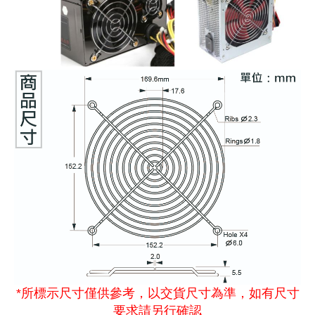
《27》 電話用品 / 接頭 / 對講機
穩壓(稽納
吊扇開關
USB 連接
溶劑瓶
《28》 電源延長線 / 分接插座
瞬間電壓
電話琴鍵
USB連接
引線器 / 
《29》 各類線材
橋式整流
復位開關
HDMI 連
數字磅秤 
《30》 訂制品 / 福利品 / 出清品
石英振盪
滑鼠滾輪
SIM / SD
超音波清
陶瓷諧振
SATA / I
手沖床機
陶瓷濾波器 
FPC 軟
*所標示尺寸僅供參考，以交貨尺寸為準，如有尺寸
要求請另行確認