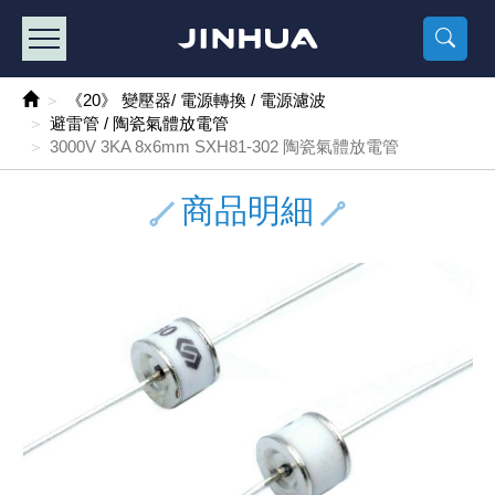
產品目錄
《2
《 
《
《 1 》 Arduino /樹莓派 /其他開發板
樹莓派、專屬配
馬達/齒輪
手機 / 平
風扇 / 
數位光纖
HDMI 傳
車用DC t
DC5V US
SMD 電阻 
電晶體-2S
燒錄器系
放大器IC
錶頭
各式保險絲
SSR 固
工業開關
2P端子線
端子台 / 
世界各國
工業用電
電池盒
烙鐵
各式鉗子
接點清潔
塑膠透明
彩色攝影機
電話插頭 /
2孔電源
2P AC電
訂制品
《20》 變壓器/ 電源轉換 / 電源濾波
避雷管 / 陶瓷氣體放電管
《 2 》 實習套件 / 馬達 / 太陽能
Arduino
智能車/機
記憶卡 / 
風扇網
光纖接頭
HDMI / 
汽車電子
DC12V/2
電阻板 / 
電晶體-2S
IC轉接座
微控制IC
錶頭分流
磁鐵(強力、
小型PCB
近接開關/
1.0mm 
配線快速
AC 插頭 /
LED電源
電池收納
烙鐵頭/復
剝線/壓接
除塵清潔
塑膠萬用
DVR數位
電信測試
3孔電源
3P AC電
福利品
3000V 3KA 8x6mm SXH81-302 陶瓷氣體放電管
《 3 》 手機 / 電腦 / 多媒體週邊
主板擴充/
電源升降
Display
風扇 調速
光纖工具
HDMI 中
大同電鍋
聖誕燈 / 
臥式碳膜
電晶體-2S
轉接板
記憶IC
各類儀錶
手機維修
汽車繼電
行程開關/
1.25mm
紮線帶 / 
開關 / 門鈴
家用USB
碳鋅電池
烙鐵週邊
剝皮工具
層膜保護劑
鋁質防水
探測器/內
電話相關
2孔電源
DC電源線
出清品
商品明細
《 4 》 散熱風扇 / 散熱片(膏) / 水冷散熱器
藍芽 / WI
太陽能 /
USB 測試
散熱片
影像擷取
調光器 /
COB燈
臥式水泥
電晶體-2S
DIP IC測
邏輯IC
指針三用
歐洲夾 / 
功率繼電
洛克開關
1.27mm
熱縮套管 
DC 插頭 /
AC to A
鹼性電池
焊錫絲/錫
各式鑷子
除銹潤滑
工具包
彩色液晶
電話用線
3孔電源
實驗用線
《 5 》 光纖網路線 / 相關工具配件
開關 / 鍵
自動化控
藍芽傳輸器
導熱貼片(
影音(光纖)
家用溫濕
植物燈
光敏電阻
電晶體-2S
訊號轉換
數字電錶 
電瓶夾/工
Omron
按鈕開關
1.5mm 
接線頭 / 
EC-5/S
AC to 
電池測試
拆焊工具
螺絲起子 /
潤滑劑
工具包+
監視系統
家用對講
中繼延長
漆包線
《 6 》 影音線 / HDMI / 耳機線 / 廣播器材
麥克風/語
聲音擴大
網路攝影
散熱膏
CATV有
定時器 / 
DC12 車
熱敏電阻
電晶體-2S
數據&通
Clamp 鉤
測試鉤
大功率繼
搖頭開關
2.0mm 
壓著端子
金屬接頭
AC to 
Ni-MH 
IC 夾 / I
各式板手
螺絲固定劑
鋁質手提
監視器用線
無線對講
動力延長
PVC電纜
《 7 》 家用 /車用電子產品、生活用品、RO配件
光電/紅外
各類 套件 
USB 週
水冷散熱
影像 / US
電視 / 
指示燈
鉑電阻測
電晶體-2N
功率偵測
溫度計 / 
測試PIN/短
磁簧繼電
輕觸開關
2.5mm 
配線標誌 
防水 / 
AC工業
無線電話
錫爐/錫爐
各式尺規 
瞬間膠/黏
塑膠手提
RG58A/
漏電保護插
電工法規
《 8 》 LED / 燈泡 / 照明設備
循跡 / 測
時鐘機芯 
網路週邊(
麥克風 /
無線電源
各式燈泡 / 
VR可變電
電晶體-C
光耦合器
低阻計 / 
焊片/焊針
通電延時
金屬開關
2.54mm
固定座 / 
軍規接頭
傳統低壓
Ni-CD 
助焊用品
調整棒
除膠劑
金屬機箱
電鍋線
PVC控制