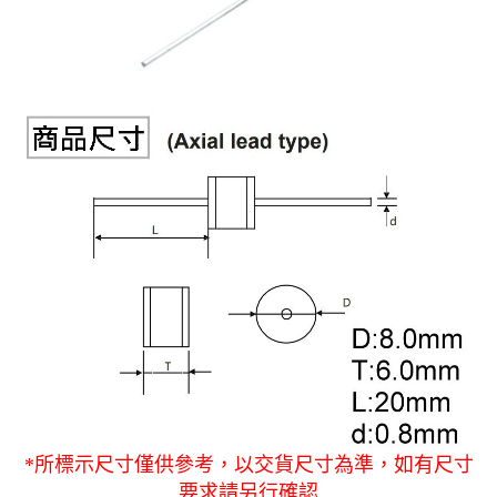
《27》 電話用品 / 接頭 / 對講機
穩壓(稽納
吊扇開關
USB 連接
溶劑瓶
《28》 電源延長線 / 分接插座
瞬間電壓
電話琴鍵
USB連接
引線器 / 
《29》 各類線材
橋式整流
復位開關
HDMI 連
數字磅秤 
《30》 訂制品 / 福利品 / 出清品
石英振盪
滑鼠滾輪
SIM / SD
超音波清
陶瓷諧振
SATA / I
手沖床機
陶瓷濾波器 
FPC 軟
*所標示尺寸僅供參考，以交貨尺寸為準，如有尺寸
要求請另行確認