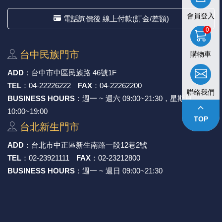
會員登入
電話詢價後 線上付款(訂金/差額)
0
台中⺠族⾨市
購物車
ADD
：
台中市中區⺠族路 46號1F
TEL
：
04-22226222
FAX
：
04-22262200
聯絡我們
BUSINESS HOURS
：週一 ~ 週六 09:00~21:30，星期日
keyboard_arrow_up
10:00~19:00
TOP
台北新⽣⾨市
ADD
：
台北市中正區新⽣南路⼀段12巷2號
TEL
：
02-23921111
FAX
：
02-23212800
BUSINESS HOURS
：週一 ~ 週日 09:00~21:30