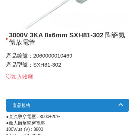
《 9 》 電阻 / 電容 / 電感
GPS/角
萬用測試儀
網路接頭 /
耳機套
來客告知
燈座 / 轉
SVR半固
電晶體-TI
類比開關
測距儀
探針
數字顯示 
微動開關
3.96mm
電纜固定
音源 插頭 /
AC to D
鋰充電電池
烙鐵清潔
刀具/研磨
環氧樹脂(固
平行電源
《10》 電晶體 / 二極體 / 震盪器
壓力 / 彎
技能檢定
USB / RJ
電視壁掛架
電捲門遙
LED 控制
線繞電阻(
電晶體-IR
介面驅動/接
照度計 / 
製具固定
斷電延時
溫度開關
7.5 / 5.
護線套(環)
香蕉插頭 /
可調式直
各類電池
烙鐵架/焊
放大鏡/數
金屬亮光膏
耐熱矽膠
3000V 3KA 8x6mm SXH81-302 陶瓷氣
《11》 測試IC座 / IC轉接座 / IC燒錄器
溫度 / 溼
其他配件
DVI 相關
喇叭 / 週
有線 / 無
冷光線 / 
排阻
電晶體-IRF
檢相計
銅柱/塑膠
閃爍繼電
線上開關 
5.08mm
隔離柱 / 
S端子/RCA
AVR 交
鈕扣電池 
電木PC板
刻磨機/電
瓦斯罐
同軸電纜
體放電管
《12》 積體電路IC(特殊或門市無貨可另詢)
氣體感測
STEAM 
VGA 相
耳機收納
霧化器 / 
投射燈 / 
火花消除
電晶體-IRF
轉速計 / 
支架/腳墊
繼電器插座 
磁簧開關
3.0mm Mi
夾線套 / 
喇叭 接線座
UPS 不
一次鋰電
電腦纖維
電動起子
塑鋼土
訊號傳輸
產品編號：2060000010469
產品型號：SXH81-302
《13》 電子儀表 / 測試棒
生醫模組
RS232 
保鮮膜
感應式照
電解電容
電晶體-BC
示波器 / 
旋鈕
波段開關
EL-1.3
壓條 / 配
IC 腳座
線上濾波器
鉛酸(免加
感光電路
電動起子
其他用途
影音信號
加入收藏
《14》 電子零配件 / 保險絲 / 磁鐵 (強力、磁條)
電壓/霍爾
電腦訊號
生活用品
陶瓷電容
電晶體-BD
其他特殊
微調器、
指撥開關 /
1.58φ 
BNC 插頭 
突波吸收
電池轉換
麵包板 / 
電熱風槍
發燒喇叭
《15》 繼電器 / SSR / 繼電器插座
顯示 / L
D型接頭 連
RO逆滲
麥拉電容
電晶體-BS
蜂鳴器/警
滑動開關
2.0φ 空
F 插頭 / 
避雷管 /
吸煙器/吸
熱熔膠槍 /
麥克風線
產品規格
《16》 開關 / 無熔絲開關 / 漏電斷路器
蜂鳴 / 音效
SATA 連
鉭質電容
電晶體-MJ
熱電致冷
按式開關
2.8mm 
M(UHF) 
導電銀漆筆
繞線/退線
隔離擴張
●直流擊穿電壓 : 3000±20%
●最大衝擊擊穿電壓
《17》 電腦連接器 / 各式連接器
訊號產生
硬碟、顯卡
積層電容
電晶體-MP
MCH高
電源切換
4.2φ 5
N 插頭 / 
瓦斯噴火
各式萬力
電話線材/
100V/μs (V) : 3800