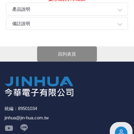
產品說明
●陶瓷氣體放電管是防雷保護設備中應用最廣泛的一種開關
備註說明
器件，無論是交直流電源的防雷還是各種信號電路的防
雷，都可以用它來將雷電流洩放入大地。
親愛的顧客您好！
下單前請先詳閱
【購物說明】
，訂單成立後表示100%同意
今華電子官網購物規範。商品可能因不同因素導致調價、
回列表頁
停產、缺貨或延遲出貨等情況。本公司將保留是否接受訂
單的權利，不便之處敬請見諒。
★如要
【
前往門市
】
購買商品，可先來電詢問門市是否有
現貨，以免浪費您寶貴的時間。
★產品價格大幅波動，網站可能無法即時更新，所有訂單
均會以E-Mail確認訂單價格，未收到人員確認訂單之前請
勿自行匯款。
★ 電子零組件本公司同一產品可能有多供應商，每家供應
商的產品尺寸與產品配件可能會有差異，
網站上的尺寸圖
統編：89501034
與產品配件『僅供參考』，出貨以門市現貨為主。
jinhua@jin-hua.com.tw
★ 購買後發票如有問題，請於7天內來電告知服務人
員
。