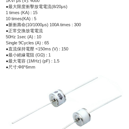
1KV/ μs (V): 4000
●最大限度衝擊放電電流(8/20μs)
《18》 端子台 / 配線器材類
光耦合/繼
電腦電源
金屬皮膜
電晶體-
絕緣粒/電
斷電保護
6.3φ 2
TNC 插頭 
支架/電路
鎚子/刷子
壓接用排線
1 times (KA) : 15
10 times(KA) : 5
《19》 插頭 / 插座
馬達控制模
介面卡 / 
金電容(法
其他規格電
雲母片 / 
動力押扣
安德森接頭
PAL/FM
蝕刻設備
封口機
●脈衝壽命(10/1000μs) 100A times : 300
●正常交換放電電流
50Hz 1sec (A) : 10
《20》 變壓器/ 電源轉換 / 電源濾波
雷射模組
鍵盤 / 滑
固態電容
TRIAC 
偏光膜 / 
腳踏開關
連接器端子
SMA 插頭 
電池點焊
手機維修/
Single 9Cycles (A) : 65
●直流保持電壓 <150ms (V) : 150
《21》 電池 / 電池收納盒 / 充電器
條碼讀取
AC啟動電容
SCR 單
AC無熔絲
壓排IC座
SMB/SSM
PCB 修
●最小絕緣電阻 (GΩ) : 1
●最大電容 (1MHz) (pF) : 1.5
《22》 焊接工具 / PCB板
可調電容
光電晶體 
DC12~2
D型連接
MCX 插頭 
ESD防靜
●尺寸:Φ8*6mm
《23》 手工具 / 電動工具
電阻型電
發光二極體 
鑰匙開關
G57連接
CC4/CDM
安全眼鏡/
《24》 各類噴劑 / 固定劑
工型電感
紅外線 發射
鍵盤開關
金手指連
磁棒 / 夾
《25》 零件盒 / 萬用盒 / 工具箱
鐵粉芯
七段顯示器 /
滾珠震動
牛角連接
迷你鋸 / 
《26》 錄影監視系統
Bead
二極體
水銀開關
DIN / mi
各式膠帶