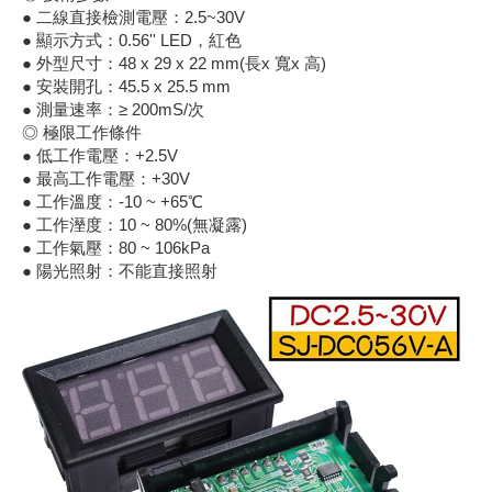
● 二線直接檢測電壓：2.5~30V
《18》 端子台 / 配線器材類
光耦合/繼
電腦電源
金屬皮膜
電晶體-
絕緣粒/電
斷電保護
6.3φ 2
TNC 插頭 
支架/電路
鎚子/刷子
壓接用排線
● 顯示方式：0.56'' LED，紅色
● 外型尺寸：48 x 29 x 22 mm(長x 寬x 高)
《19》 插頭 / 插座
● 安裝開孔：45.5 x 25.5 mm
馬達控制模
介面卡 / 
金電容(法
其他規格電
雲母片 / 
動力押扣
安德森接頭
PAL/FM
蝕刻設備
封口機
● 測量速率：≥ 200mS/次
◎ 極限工作條件
《20》 變壓器/ 電源轉換 / 電源濾波
雷射模組
鍵盤 / 滑
固態電容
TRIAC 
偏光膜 / 
腳踏開關
連接器端子
SMA 插頭 
電池點焊
手機維修/
● 低工作電壓：+2.5V
● 最高工作電壓：+30V
《21》 電池 / 電池收納盒 / 充電器
條碼讀取
AC啟動電容
SCR 單
AC無熔絲
壓排IC座
SMB/SSM
PCB 修
● 工作溫度：-10 ~ +65℃
● 工作溼度：10 ~ 80%(無凝露)
● 工作氣壓：80 ~ 106kPa
《22》 焊接工具 / PCB板
可調電容
光電晶體 
DC12~2
D型連接
MCX 插頭 
ESD防靜
● 陽光照射：不能直接照射
《23》 手工具 / 電動工具
電阻型電
發光二極體 
鑰匙開關
G57連接
CC4/CDM
安全眼鏡/
《24》 各類噴劑 / 固定劑
工型電感
紅外線 發射
鍵盤開關
金手指連
磁棒 / 夾
《25》 零件盒 / 萬用盒 / 工具箱
鐵粉芯
七段顯示器 /
滾珠震動
牛角連接
迷你鋸 / 
《26》 錄影監視系統
Bead
二極體
水銀開關
DIN / mi
各式膠帶