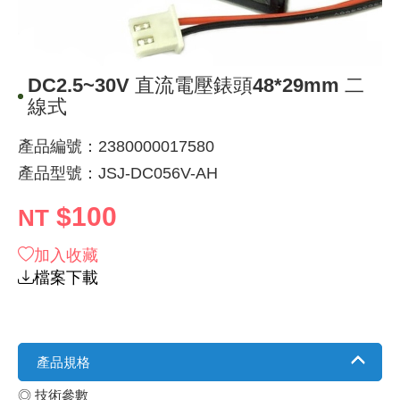
《 9 》 電阻 / 電容 / 電感
GPS/角
萬用測試儀
網路接頭 /
耳機套
來客告知
燈座 / 轉
SVR半固
電晶體-TI
類比開關
測距儀
探針
數字顯示 
微動開關
3.96mm
電纜固定
音源 插頭 /
AC to D
鋰充電電池
烙鐵清潔
刀具/研磨
環氧樹脂(固
平行電源
《10》 電晶體 / 二極體 / 震盪器
壓力 / 彎
技能檢定
USB / RJ
電視壁掛架
電捲門遙
LED 控制
線繞電阻(
電晶體-IR
介面驅動/接
照度計 / 
製具固定
斷電延時
溫度開關
7.5 / 5.
護線套(環)
香蕉插頭 /
可調式直
各類電池
烙鐵架/焊
放大鏡/數
金屬亮光膏
耐熱矽膠
DC2.5~30V 直流電壓錶頭48*29mm 二
線式
《11》 測試IC座 / IC轉接座 / IC燒錄器
溫度 / 溼
其他配件
DVI 相關
喇叭 / 週
有線 / 無
冷光線 / 
排阻
電晶體-IRF
檢相計
銅柱/塑膠
閃爍繼電
線上開關 
5.08mm
隔離柱 / 
S端子/RCA
AVR 交
鈕扣電池 
電木PC板
刻磨機/電
瓦斯罐
同軸電纜
產品編號：2380000017580
《12》 積體電路IC(特殊或門市無貨可另詢)
氣體感測
STEAM 
VGA 相
耳機收納
霧化器 / 
投射燈 / 
火花消除
電晶體-IRF
轉速計 / 
支架/腳墊
繼電器插座 
磁簧開關
3.0mm Mi
夾線套 / 
喇叭 接線座
UPS 不
一次鋰電
電腦纖維
電動起子
塑鋼土
訊號傳輸
產品型號：JSJ-DC056V-AH
《13》 電子儀表 / 測試棒
生醫模組
RS232 
保鮮膜
感應式照
電解電容
電晶體-BC
示波器 / 
旋鈕
波段開關
EL-1.3
壓條 / 配
IC 腳座
線上濾波器
鉛酸(免加
感光電路
電動起子
其他用途
影音信號
$100
NT
《14》 電子零配件 / 保險絲 / 磁鐵 (強力、磁條)
電壓/霍爾
電腦訊號
生活用品
陶瓷電容
電晶體-BD
其他特殊
微調器、
指撥開關 /
1.58φ 
BNC 插頭 
突波吸收
電池轉換
麵包板 / 
電熱風槍
發燒喇叭
加入收藏
檔案下載
《15》 繼電器 / SSR / 繼電器插座
顯示 / L
D型接頭 連
RO逆滲
麥拉電容
電晶體-BS
蜂鳴器/警
滑動開關
2.0φ 空
F 插頭 / 
避雷管 /
吸煙器/吸
熱熔膠槍 /
麥克風線
《16》 開關 / 無熔絲開關 / 漏電斷路器
蜂鳴 / 音效
SATA 連
鉭質電容
電晶體-MJ
熱電致冷
按式開關
2.8mm 
M(UHF) 
導電銀漆筆
繞線/退線
隔離擴張
產品規格
《17》 電腦連接器 / 各式連接器
訊號產生
硬碟、顯卡
積層電容
電晶體-MP
MCH高
電源切換
4.2φ 5
N 插頭 / 
瓦斯噴火
各式萬力
電話線材/
◎ 技術參數