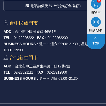
0
電話詢價後 線上付款(訂金/差額)
購物車
台中⺠族⾨市
聯絡我們
ADD
：
台中市中區⺠族路 46號1F
keyboard_arrow_up
TEL
：
04-22226222
FAX
：
04-22262200
TOP
BUSINESS HOURS
：週一 ~ 週六 09:00~21:30，星期日
10:00~19:00
台北新⽣⾨市
ADD
：
台北市中正區新⽣南路⼀段12巷2號
TEL
：
02-23921111
FAX
：
02-23212800
BUSINESS HOURS
：週一 ~ 週日 09:00~21:30