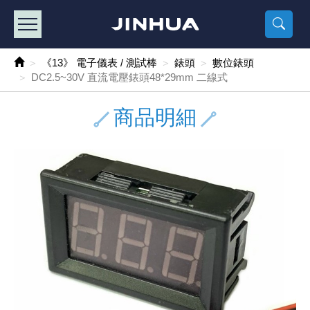
產品目錄
《2
《 
《
《 1 》 Arduino /樹莓派 /其他開發板
樹莓派、專屬配
馬達/齒輪
手機 / 平
風扇 / 
數位光纖
HDMI 傳
車用DC t
DC5V US
SMD 電阻 
電晶體-2S
燒錄器系
放大器IC
錶頭
各式保險絲
SSR 固
工業開關
2P端子線
端子台 / 
世界各國
工業用電
電池盒
烙鐵
各式鉗子
接點清潔
塑膠透明
彩色攝影機
電話插頭 /
2孔電源
2P AC電
訂制品
《13》 電子儀表 / 測試棒
錶頭
數位錶頭
DC2.5~30V 直流電壓錶頭48*29mm 二線式
《 2 》 實習套件 / 馬達 / 太陽能
Arduino
智能車/機
記憶卡 / 
風扇網
光纖接頭
HDMI / 
汽車電子
DC12V/2
電阻板 / 
電晶體-2S
IC轉接座
微控制IC
錶頭分流
磁鐵(強力、
小型PCB
近接開關/
1.0mm 
配線快速
AC 插頭 /
LED電源
電池收納
烙鐵頭/復
剝線/壓接
除塵清潔
塑膠萬用
DVR數位
電信測試
3孔電源
3P AC電
福利品
商品明細
《 3 》 手機 / 電腦 / 多媒體週邊
主板擴充/
電源升降
Display
風扇 調速
光纖工具
HDMI 中
大同電鍋
聖誕燈 / 
臥式碳膜
電晶體-2S
轉接板
記憶IC
各類儀錶
手機維修
汽車繼電
行程開關/
1.25mm
紮線帶 / 
開關 / 門鈴
家用USB
碳鋅電池
烙鐵週邊
剝皮工具
層膜保護劑
鋁質防水
探測器/內
電話相關
2孔電源
DC電源線
出清品
《 4 》 散熱風扇 / 散熱片(膏) / 水冷散熱器
藍芽 / WI
太陽能 /
USB 測試
散熱片
影像擷取
調光器 /
COB燈
臥式水泥
電晶體-2S
DIP IC測
邏輯IC
指針三用
歐洲夾 / 
功率繼電
洛克開關
1.27mm
熱縮套管 
DC 插頭 /
AC to A
鹼性電池
焊錫絲/錫
各式鑷子
除銹潤滑
工具包
彩色液晶
電話用線
3孔電源
實驗用線
《 5 》 光纖網路線 / 相關工具配件
開關 / 鍵
自動化控
藍芽傳輸器
導熱貼片(
影音(光纖)
家用溫濕
植物燈
光敏電阻
電晶體-2S
訊號轉換
數字電錶 
電瓶夾/工
Omron
按鈕開關
1.5mm 
接線頭 / 
EC-5/S
AC to 
電池測試
拆焊工具
螺絲起子 /
潤滑劑
工具包+
監視系統
家用對講
中繼延長
漆包線
《 6 》 影音線 / HDMI / 耳機線 / 廣播器材
麥克風/語
聲音擴大
網路攝影
散熱膏
CATV有
定時器 / 
DC12 車
熱敏電阻
電晶體-2S
數據&通
Clamp 鉤
測試鉤
大功率繼
搖頭開關
2.0mm 
壓著端子
金屬接頭
AC to 
Ni-MH 
IC 夾 / I
各式板手
螺絲固定劑
鋁質手提
監視器用線
無線對講
動力延長
PVC電纜
《 7 》 家用 /車用電子產品、生活用品、RO配件
光電/紅外
各類 套件 
USB 週
水冷散熱
影像 / US
電視 / 
指示燈
鉑電阻測
電晶體-2N
功率偵測
溫度計 / 
測試PIN/短
磁簧繼電
輕觸開關
2.5mm 
配線標誌 
防水 / 
AC工業
無線電話
錫爐/錫爐
各式尺規 
瞬間膠/黏
塑膠手提
RG58A/
漏電保護插
電工法規
《 8 》 LED / 燈泡 / 照明設備
循跡 / 測
時鐘機芯 
網路週邊(
麥克風 /
無線電源
各式燈泡 / 
VR可變電
電晶體-C
光耦合器
低阻計 / 
焊片/焊針
通電延時
金屬開關
2.54mm
固定座 / 
軍規接頭
傳統低壓
Ni-CD 
助焊用品
調整棒
除膠劑
金屬機箱
電鍋線
PVC控制