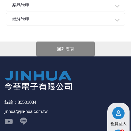
產品說明
● 本電壓錶配戴標準外殼，體積輕巧，量程直流DC
備註說明
2.5~30V。
● 可工作於5V、9V、12V、24V等，無需穩壓。方便接入汽
親愛的顧客您好！
車/電動車/摩托車車內線路，具有反接保護功能，線接反不
下單前請先詳閱
【購物說明】
，訂單成立後表示100%同意
會燒毀。
今華電子官網購物規範。商品可能因不同因素導致調價、
回列表頁
● 用於監視電瓶電壓，及時掌握電瓶電壓狀態，也可用於其
停產、缺貨或延遲出貨等情況。本公司將保留是否接受訂
它產品電壓測量用途。
單的權利，不便之處敬請見諒。
● 注意兩線使用最高輸入電壓不能超過30V，否則會有燒毀
★如要
【
前往門市
】
購買商品，可先來電詢問門市是否有
的危險。
現貨，以免浪費您寶貴的時間。
★產品價格大幅波動，網站可能無法即時更新，所有訂單
均會以E-Mail確認訂單價格，未收到人員確認訂單之前請
勿自行匯款。
★ 電子零組件本公司同一產品可能有多供應商，每家供應
商的產品尺寸與產品配件可能會有差異，
網站上的尺寸圖
統編：89501034
與產品配件『僅供參考』，出貨以門市現貨為主。
jinhua@jin-hua.com.tw
★ 購買後發票如有問題，請於7天內來電告知服務人
員
。
會員登入