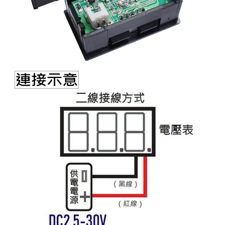
《27》 電話用品 / 接頭 / 對講機
穩壓(稽納
吊扇開關
USB 連接
溶劑瓶
《28》 電源延長線 / 分接插座
瞬間電壓
電話琴鍵
USB連接
引線器 / 
《29》 各類線材
橋式整流
復位開關
HDMI 連
數字磅秤 
《30》 訂制品 / 福利品 / 出清品
石英振盪
滑鼠滾輪
SIM / SD
超音波清
陶瓷諧振
SATA / I
手沖床機
陶瓷濾波器 
FPC 軟