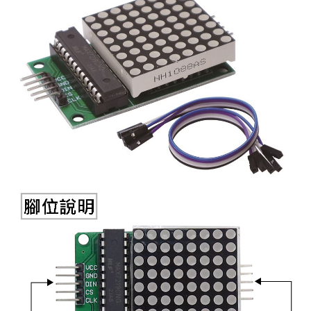
《27》 電話用品 / 接頭 / 對講機
穩壓(稽納
吊扇開關
USB 連接
溶劑瓶
《28》 電源延長線 / 分接插座
瞬間電壓
電話琴鍵
USB連接
引線器 / 
《29》 各類線材
橋式整流
復位開關
HDMI 連
數字磅秤 
《30》 訂制品 / 福利品 / 出清品
石英振盪
滑鼠滾輪
SIM / SD
超音波清
陶瓷諧振
SATA / I
手沖床機
陶瓷濾波器 
FPC 軟