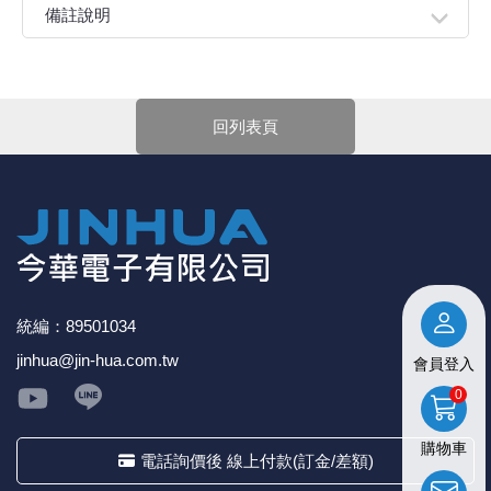
●MAX7219是一種集成化的串列輸入/輸出共陰極顯示驅動
備註說明
器。它連接微處理器與8位元數位的七段數位LED顯示，也
可以連接條線圖顯示器或者64個獨立的LED。
親愛的顧客您好！
●其上包括一個片上的B型BCD編碼器、多路掃描迴路，段
下單前請先詳閱
【購物說明】
，訂單成立後表示100%同意
字驅動器，而且還有一個8x8的靜態RAM用來存儲每一個資
今華電子官網購物規範。商品可能因不同因素導致調價、
回列表頁
料。只有一個外部寄存器用來設置各個LED的段電流。
停產、缺貨或延遲出貨等情況。本公司將保留是否接受訂
●四線串行接埠可以聯接所有通用的微處理器。每個數據可
單的權利，不便之處敬請見諒。
以尋址在更新時不需要改寫所有的顯示。MAX7219同樣允
★如要
【
前往門市
】
購買商品，可先來電詢問門市是否有
許用戶對每一個數據選擇編碼或者不編碼。
現貨，以免浪費您寶貴的時間。
★產品價格大幅波動，網站可能無法即時更新，所有訂單
均會以E-Mail確認訂單價格，未收到人員確認訂單之前請
勿自行匯款。
★ 電子零組件本公司同一產品可能有多供應商，每家供應
商的產品尺寸與產品配件可能會有差異，
網站上的尺寸圖
統編：89501034
與產品配件『僅供參考』，出貨以門市現貨為主。
jinhua@jin-hua.com.tw
會員登入
★ 購買後發票如有問題，請於7天內來電告知服務人
員
。
0
購物車
電話詢價後 線上付款(訂金/差額)