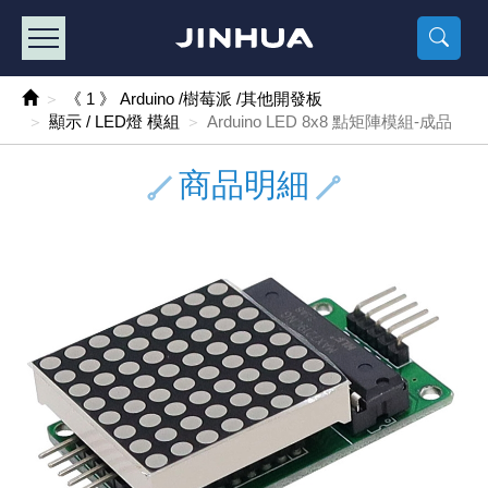
產品目錄
《2
《 
《
《 1 》 Arduino /樹莓派 /其他開發板
樹莓派、專屬配
馬達/齒輪
手機 / 平
風扇 / 
數位光纖
HDMI 傳
車用DC t
DC5V US
SMD 電阻 
電晶體-2S
燒錄器系
放大器IC
錶頭
各式保險絲
SSR 固
工業開關
2P端子線
端子台 / 
世界各國
工業用電
電池盒
烙鐵
各式鉗子
接點清潔
塑膠透明
彩色攝影機
電話插頭 /
2孔電源
2P AC電
訂制品
《 1 》 Arduino /樹莓派 /其他開發板
顯示 / LED燈 模組
Arduino LED 8x8 點矩陣模組-成品
《 2 》 實習套件 / 馬達 / 太陽能
Arduino
智能車/機
記憶卡 / 
風扇網
光纖接頭
HDMI / 
汽車電子
DC12V/2
電阻板 / 
電晶體-2S
IC轉接座
微控制IC
錶頭分流
磁鐵(強力、
小型PCB
近接開關/
1.0mm 
配線快速
AC 插頭 /
LED電源
電池收納
烙鐵頭/復
剝線/壓接
除塵清潔
塑膠萬用
DVR數位
電信測試
3孔電源
3P AC電
福利品
商品明細
《 3 》 手機 / 電腦 / 多媒體週邊
主板擴充/
電源升降
Display
風扇 調速
光纖工具
HDMI 中
大同電鍋
聖誕燈 / 
臥式碳膜
電晶體-2S
轉接板
記憶IC
各類儀錶
手機維修
汽車繼電
行程開關/
1.25mm
紮線帶 / 
開關 / 門鈴
家用USB
碳鋅電池
烙鐵週邊
剝皮工具
層膜保護劑
鋁質防水
探測器/內
電話相關
2孔電源
DC電源線
出清品
《 4 》 散熱風扇 / 散熱片(膏) / 水冷散熱器
藍芽 / WI
太陽能 /
USB 測試
散熱片
影像擷取
調光器 /
COB燈
臥式水泥
電晶體-2S
DIP IC測
邏輯IC
指針三用
歐洲夾 / 
功率繼電
洛克開關
1.27mm
熱縮套管 
DC 插頭 /
AC to A
鹼性電池
焊錫絲/錫
各式鑷子
除銹潤滑
工具包
彩色液晶
電話用線
3孔電源
實驗用線
《 5 》 光纖網路線 / 相關工具配件
開關 / 鍵
自動化控
藍芽傳輸器
導熱貼片(
影音(光纖)
家用溫濕
植物燈
光敏電阻
電晶體-2S
訊號轉換
數字電錶 
電瓶夾/工
Omron
按鈕開關
1.5mm 
接線頭 / 
EC-5/S
AC to 
電池測試
拆焊工具
螺絲起子 /
潤滑劑
工具包+
監視系統
家用對講
中繼延長
漆包線
《 6 》 影音線 / HDMI / 耳機線 / 廣播器材
麥克風/語
聲音擴大
網路攝影
散熱膏
CATV有
定時器 / 
DC12 車
熱敏電阻
電晶體-2S
數據&通
Clamp 鉤
測試鉤
大功率繼
搖頭開關
2.0mm 
壓著端子
金屬接頭
AC to 
Ni-MH 
IC 夾 / I
各式板手
螺絲固定劑
鋁質手提
監視器用線
無線對講
動力延長
PVC電纜
《 7 》 家用 /車用電子產品、生活用品、RO配件
光電/紅外
各類 套件 
USB 週
水冷散熱
影像 / US
電視 / 
指示燈
鉑電阻測
電晶體-2N
功率偵測
溫度計 / 
測試PIN/短
磁簧繼電
輕觸開關
2.5mm 
配線標誌 
防水 / 
AC工業
無線電話
錫爐/錫爐
各式尺規 
瞬間膠/黏
塑膠手提
RG58A/
漏電保護插
電工法規
《 8 》 LED / 燈泡 / 照明設備
循跡 / 測
時鐘機芯 
網路週邊(
麥克風 /
無線電源
各式燈泡 / 
VR可變電
電晶體-C
光耦合器
低阻計 / 
焊片/焊針
通電延時
金屬開關
2.54mm
固定座 / 
軍規接頭
傳統低壓
Ni-CD 
助焊用品
調整棒
除膠劑
金屬機箱
電鍋線
PVC控制