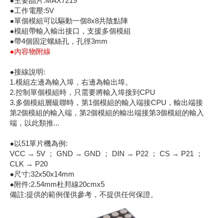
●主要晶片:MAX7219
●工作電壓:5V
《18》 端子台 / 配線器材類
光耦合/繼
電腦電源
金屬皮膜
電晶體-
絕緣粒/電
斷電保護
6.3φ 2
TNC 插頭 
支架/電路
鎚子/刷子
壓接用排線
●單個模組可以驅動一個8x8共陰點陣
●模組帶輸入輸出接口，支援多個模組
《19》 插頭 / 插座
馬達控制模
介面卡 / 
金電容(法
其他規格電
雲母片 / 
動力押扣
安德森接頭
PAL/FM
蝕刻設備
封口機
●帶4個固定螺絲孔，孔徑3mm
●內容物附線
《20》 變壓器/ 電源轉換 / 電源濾波
雷射模組
鍵盤 / 滑
固態電容
TRIAC 
偏光膜 / 
腳踏開關
連接器端子
SMA 插頭 
電池點焊
手機維修/
●接線說明:
1.模組左邊為輸入埠，右邊為輸出埠。
《21》 電池 / 電池收納盒 / 充電器
條碼讀取
AC啟動電容
SCR 單
AC無熔絲
壓排IC座
SMB/SSM
PCB 修
2.控制單個模組時，只需要將輸入埠接到CPU
3.多個模組層級聯時，第1個模組的輸入端接CPU，輸出端接
《22》 焊接工具 / PCB板
可調電容
光電晶體 
DC12~2
D型連接
MCX 插頭 
ESD防靜
第2個模組的輸入端，第2個模組的輸出端接第3個模組的輸入
端，以此類推...
《23》 手工具 / 電動工具
電阻型電
發光二極體 
鑰匙開關
G57連接
CC4/CDM
安全眼鏡/
●以51單片機為例:
VCC → 5V ； GND → GND ； DIN → P22 ； CS → P21 ；
《24》 各類噴劑 / 固定劑
工型電感
紅外線 發射
鍵盤開關
金手指連
磁棒 / 夾
CLK → P20
●尺寸:32x50x14mm
《25》 零件盒 / 萬用盒 / 工具箱
●附件:2.54mm杜邦線20cmx5
鐵粉芯
七段顯示器 /
滾珠震動
牛角連接
迷你鋸 / 
備註:提供的範例僅供參考，不提供任何保證。
《26》 錄影監視系統
Bead
二極體
水銀開關
DIN / mi
各式膠帶