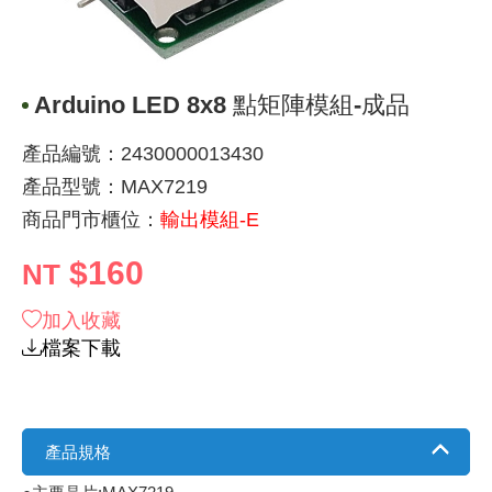
《 9 》 電阻 / 電容 / 電感
GPS/角
萬用測試儀
網路接頭 /
耳機套
來客告知
燈座 / 轉
SVR半固
電晶體-TI
類比開關
測距儀
探針
數字顯示 
微動開關
3.96mm
電纜固定
音源 插頭 /
AC to D
鋰充電電池
烙鐵清潔
刀具/研磨
環氧樹脂(固
平行電源
《10》 電晶體 / 二極體 / 震盪器
壓力 / 彎
技能檢定
USB / RJ
電視壁掛架
電捲門遙
LED 控制
線繞電阻(
電晶體-IR
介面驅動/接
照度計 / 
製具固定
斷電延時
溫度開關
7.5 / 5.
護線套(環)
香蕉插頭 /
可調式直
各類電池
烙鐵架/焊
放大鏡/數
金屬亮光膏
耐熱矽膠
Arduino LED 8x8 點矩陣模組-成品
《11》 測試IC座 / IC轉接座 / IC燒錄器
溫度 / 溼
其他配件
DVI 相關
喇叭 / 週
有線 / 無
冷光線 / 
排阻
電晶體-IRF
檢相計
銅柱/塑膠
閃爍繼電
線上開關 
5.08mm
隔離柱 / 
S端子/RCA
AVR 交
鈕扣電池 
電木PC板
刻磨機/電
瓦斯罐
同軸電纜
產品編號：2430000013430
產品型號：MAX7219
《12》 積體電路IC(特殊或門市無貨可另詢)
氣體感測
STEAM 
VGA 相
耳機收納
霧化器 / 
投射燈 / 
火花消除
電晶體-IRF
轉速計 / 
支架/腳墊
繼電器插座 
磁簧開關
3.0mm Mi
夾線套 / 
喇叭 接線座
UPS 不
一次鋰電
電腦纖維
電動起子
塑鋼土
訊號傳輸
商品門市櫃位：
輸出模組-E
《13》 電子儀表 / 測試棒
生醫模組
RS232 
保鮮膜
感應式照
電解電容
電晶體-BC
示波器 / 
旋鈕
波段開關
EL-1.3
壓條 / 配
IC 腳座
線上濾波器
鉛酸(免加
感光電路
電動起子
其他用途
影音信號
$160
NT
《14》 電子零配件 / 保險絲 / 磁鐵 (強力、磁條)
電壓/霍爾
電腦訊號
生活用品
陶瓷電容
電晶體-BD
其他特殊
微調器、
指撥開關 /
1.58φ 
BNC 插頭 
突波吸收
電池轉換
麵包板 / 
電熱風槍
發燒喇叭
加入收藏
檔案下載
《15》 繼電器 / SSR / 繼電器插座
顯示 / L
D型接頭 連
RO逆滲
麥拉電容
電晶體-BS
蜂鳴器/警
滑動開關
2.0φ 空
F 插頭 / 
避雷管 /
吸煙器/吸
熱熔膠槍 /
麥克風線
《16》 開關 / 無熔絲開關 / 漏電斷路器
蜂鳴 / 音效
SATA 連
鉭質電容
電晶體-MJ
熱電致冷
按式開關
2.8mm 
M(UHF) 
導電銀漆筆
繞線/退線
隔離擴張
產品規格
《17》 電腦連接器 / 各式連接器
訊號產生
硬碟、顯卡
積層電容
電晶體-MP
MCH高
電源切換
4.2φ 5
N 插頭 / 
瓦斯噴火
各式萬力
電話線材/