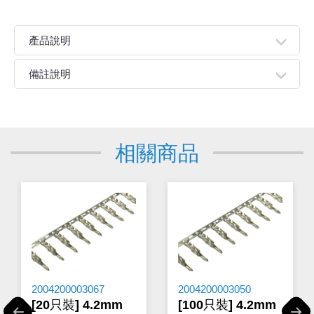
產品說明
●電子連接器是一種機電元件，用於在電路中實現可插拔的
備註說明
電氣連接。它是電氣系統中不可或缺的組件，通過物理接
觸進行信號傳輸或電力輸送，並且能在不同的電子設備或
親愛的顧客您好！
模組之間提供穩定的連接點。
下單前請先詳閱
【購物說明】
，訂單成立後表示100%同意
●連接器可以方便地插拔，便於安裝、維護或更換。
今華電子官網購物規範。商品可能因不同因素導致調價、
相關商品
停產、缺貨或延遲出貨等情況。本公司將保留是否接受訂
單的權利，不便之處敬請見諒。
★如要
【
前往門市
】
購買商品，可先來電詢問門市是否有
現貨，以免浪費您寶貴的時間。
★產品價格大幅波動，網站可能無法即時更新，所有訂單
均會以E-Mail確認訂單價格，未收到人員確認訂單之前請
勿自行匯款。
★ 電子零組件本公司同一產品可能有多供應商，每家供應
商的產品尺寸與產品配件可能會有差異，
網站上的尺寸圖
與產品配件『僅供參考』，出貨以門市現貨為主。
2004200003067
2004200003050
★ 購買後發票如有問題，請於7天內來電告知服務人
[20只裝] 4.2mm
[100只裝] 4.2mm
員
。