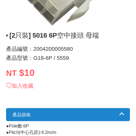
《 9 》 電阻 / 電容 / 電感
GPS/角
萬用測試儀
網路接頭 /
耳機套
來客告知
燈座 / 轉
SVR半固
電晶體-TI
類比開關
測距儀
探針
數字顯示 
微動開關
3.96mm
電纜固定
音源 插頭 /
AC to D
鋰充電電池
烙鐵清潔
刀具/研磨
環氧樹脂(固
平行電源
《10》 電晶體 / 二極體 / 震盪器
壓力 / 彎
技能檢定
USB / RJ
電視壁掛架
電捲門遙
LED 控制
線繞電阻(
電晶體-IR
介面驅動/接
照度計 / 
製具固定
斷電延時
溫度開關
7.5 / 5.
護線套(環)
香蕉插頭 /
可調式直
各類電池
烙鐵架/焊
放大鏡/數
金屬亮光膏
耐熱矽膠
[2只裝] 5016 6P空中接頭 母端
《11》 測試IC座 / IC轉接座 / IC燒錄器
溫度 / 溼
其他配件
DVI 相關
喇叭 / 週
有線 / 無
冷光線 / 
排阻
電晶體-IRF
檢相計
銅柱/塑膠
閃爍繼電
線上開關 
5.08mm
隔離柱 / 
S端子/RCA
AVR 交
鈕扣電池 
電木PC板
刻磨機/電
瓦斯罐
同軸電纜
產品編號：2004200005580
《12》 積體電路IC(特殊或門市無貨可另詢)
氣體感測
STEAM 
VGA 相
耳機收納
霧化器 / 
投射燈 / 
火花消除
電晶體-IRF
轉速計 / 
支架/腳墊
繼電器插座 
磁簧開關
3.0mm Mi
夾線套 / 
喇叭 接線座
UPS 不
一次鋰電
電腦纖維
電動起子
塑鋼土
訊號傳輸
產品型號：G18-6P / 5559
《13》 電子儀表 / 測試棒
生醫模組
RS232 
保鮮膜
感應式照
電解電容
電晶體-BC
示波器 / 
旋鈕
波段開關
EL-1.3
壓條 / 配
IC 腳座
線上濾波器
鉛酸(免加
感光電路
電動起子
其他用途
影音信號
$10
NT
《14》 電子零配件 / 保險絲 / 磁鐵 (強力、磁條)
電壓/霍爾
電腦訊號
生活用品
陶瓷電容
電晶體-BD
其他特殊
微調器、
指撥開關 /
1.58φ 
BNC 插頭 
突波吸收
電池轉換
麵包板 / 
電熱風槍
發燒喇叭
加入收藏
《15》 繼電器 / SSR / 繼電器插座
顯示 / L
D型接頭 連
RO逆滲
麥拉電容
電晶體-BS
蜂鳴器/警
滑動開關
2.0φ 空
F 插頭 / 
避雷管 /
吸煙器/吸
熱熔膠槍 /
麥克風線
《16》 開關 / 無熔絲開關 / 漏電斷路器
蜂鳴 / 音效
SATA 連
鉭質電容
電晶體-MJ
熱電致冷
按式開關
2.8mm 
M(UHF) 
導電銀漆筆
繞線/退線
隔離擴張
產品規格
●Pole數:6P
《17》 電腦連接器 / 各式連接器
訊號產生
硬碟、顯卡
積層電容
電晶體-MP
MCH高
電源切換
4.2φ 5
N 插頭 / 
瓦斯噴火
各式萬力
電話線材/
●Pitch(中心孔距):4.2m/m