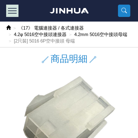
產品目錄
《2
《 
《
《 1 》 Arduino /樹莓派 /其他開發板
樹莓派、專屬配
馬達/齒輪
手機 / 平
風扇 / 
數位光纖
HDMI 傳
車用DC t
DC5V US
SMD 電阻 
電晶體-2S
燒錄器系
放大器IC
錶頭
各式保險絲
SSR 固
工業開關
2P端子線
端子台 / 
世界各國
工業用電
電池盒
烙鐵
各式鉗子
接點清潔
塑膠透明
彩色攝影機
電話插頭 /
2孔電源
2P AC電
訂制品
《17》 電腦連接器 / 各式連接器
4.2φ 5016空中接頭連接器
4.2mm 5016空中接頭母端
《 2 》 實習套件 / 馬達 / 太陽能
Arduino
智能車/機
記憶卡 / 
風扇網
光纖接頭
HDMI / 
汽車電子
DC12V/2
電阻板 / 
電晶體-2S
IC轉接座
微控制IC
錶頭分流
磁鐵(強力、
小型PCB
近接開關/
1.0mm 
配線快速
AC 插頭 /
LED電源
電池收納
烙鐵頭/復
剝線/壓接
除塵清潔
塑膠萬用
DVR數位
電信測試
3孔電源
3P AC電
福利品
[2只裝] 5016 6P空中接頭 母端
《 3 》 手機 / 電腦 / 多媒體週邊
主板擴充/
電源升降
Display
風扇 調速
光纖工具
HDMI 中
大同電鍋
聖誕燈 / 
臥式碳膜
電晶體-2S
轉接板
記憶IC
各類儀錶
手機維修
汽車繼電
行程開關/
1.25mm
紮線帶 / 
開關 / 門鈴
家用USB
碳鋅電池
烙鐵週邊
剝皮工具
層膜保護劑
鋁質防水
探測器/內
電話相關
2孔電源
DC電源線
出清品
商品明細
《 4 》 散熱風扇 / 散熱片(膏) / 水冷散熱器
藍芽 / WI
太陽能 /
USB 測試
散熱片
影像擷取
調光器 /
COB燈
臥式水泥
電晶體-2S
DIP IC測
邏輯IC
指針三用
歐洲夾 / 
功率繼電
洛克開關
1.27mm
熱縮套管 
DC 插頭 /
AC to A
鹼性電池
焊錫絲/錫
各式鑷子
除銹潤滑
工具包
彩色液晶
電話用線
3孔電源
實驗用線
《 5 》 光纖網路線 / 相關工具配件
開關 / 鍵
自動化控
藍芽傳輸器
導熱貼片(
影音(光纖)
家用溫濕
植物燈
光敏電阻
電晶體-2S
訊號轉換
數字電錶 
電瓶夾/工
Omron
按鈕開關
1.5mm 
接線頭 / 
EC-5/S
AC to 
電池測試
拆焊工具
螺絲起子 /
潤滑劑
工具包+
監視系統
家用對講
中繼延長
漆包線
《 6 》 影音線 / HDMI / 耳機線 / 廣播器材
麥克風/語
聲音擴大
網路攝影
散熱膏
CATV有
定時器 / 
DC12 車
熱敏電阻
電晶體-2S
數據&通
Clamp 鉤
測試鉤
大功率繼
搖頭開關
2.0mm 
壓著端子
金屬接頭
AC to 
Ni-MH 
IC 夾 / I
各式板手
螺絲固定劑
鋁質手提
監視器用線
無線對講
動力延長
PVC電纜
《 7 》 家用 /車用電子產品、生活用品、RO配件
光電/紅外
各類 套件 
USB 週
水冷散熱
影像 / US
電視 / 
指示燈
鉑電阻測
電晶體-2N
功率偵測
溫度計 / 
測試PIN/短
磁簧繼電
輕觸開關
2.5mm 
配線標誌 
防水 / 
AC工業
無線電話
錫爐/錫爐
各式尺規 
瞬間膠/黏
塑膠手提
RG58A/
漏電保護插
電工法規
《 8 》 LED / 燈泡 / 照明設備
循跡 / 測
時鐘機芯 
網路週邊(
麥克風 /
無線電源
各式燈泡 / 
VR可變電
電晶體-C
光耦合器
低阻計 / 
焊片/焊針
通電延時
金屬開關
2.54mm
固定座 / 
軍規接頭
傳統低壓
Ni-CD 
助焊用品
調整棒
除膠劑
金屬機箱
電鍋線
PVC控制