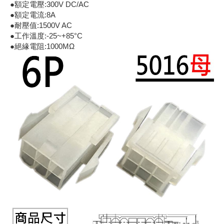
●額定電壓:300V DC/AC
《18》 端子台 / 配線器材類
光耦合/繼
電腦電源
金屬皮膜
電晶體-
絕緣粒/電
斷電保護
6.3φ 2
TNC 插頭 
支架/電路
鎚子/刷子
壓接用排線
●額定電流:8A
●耐壓值:1500V AC
●工作溫度:-25~+85°C
《19》 插頭 / 插座
馬達控制模
介面卡 / 
金電容(法
其他規格電
雲母片 / 
動力押扣
安德森接頭
PAL/FM
蝕刻設備
封口機
●絕緣電阻:1000MΩ
《20》 變壓器/ 電源轉換 / 電源濾波
雷射模組
鍵盤 / 滑
固態電容
TRIAC 
偏光膜 / 
腳踏開關
連接器端子
SMA 插頭 
電池點焊
手機維修/
《21》 電池 / 電池收納盒 / 充電器
條碼讀取
AC啟動電容
SCR 單
AC無熔絲
壓排IC座
SMB/SSM
PCB 修
《22》 焊接工具 / PCB板
可調電容
光電晶體 
DC12~2
D型連接
MCX 插頭 
ESD防靜
《23》 手工具 / 電動工具
電阻型電
發光二極體 
鑰匙開關
G57連接
CC4/CDM
安全眼鏡/
《24》 各類噴劑 / 固定劑
工型電感
紅外線 發射
鍵盤開關
金手指連
磁棒 / 夾
《25》 零件盒 / 萬用盒 / 工具箱
鐵粉芯
七段顯示器 /
滾珠震動
牛角連接
迷你鋸 / 
《26》 錄影監視系統
Bead
二極體
水銀開關
DIN / mi
各式膠帶