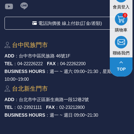
會員登入
0
電話詢價後 線上付款(訂金/差額)
購物車
台中⺠族⾨市
聯絡我們
ADD
：
台中市中區⺠族路 46號1F
keyboard_arrow_up
TEL
：
04-22226222
FAX
：
04-22262200
TOP
BUSINESS HOURS
：週一 ~ 週六 09:00~21:30，星期日
10:00~19:00
台北新⽣⾨市
ADD
：
台北市中正區新⽣南路⼀段12巷2號
TEL
：
02-23921111
FAX
：
02-23212800
BUSINESS HOURS
：週一 ~ 週日 09:00~21:30