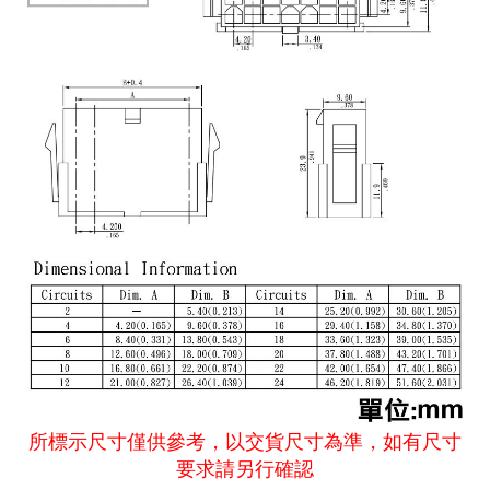
《27》 電話用品 / 接頭 / 對講機
穩壓(稽納
吊扇開關
USB 連接
溶劑瓶
《28》 電源延長線 / 分接插座
瞬間電壓
電話琴鍵
USB連接
引線器 / 
《29》 各類線材
橋式整流
復位開關
HDMI 連
數字磅秤 
《30》 訂制品 / 福利品 / 出清品
石英振盪
滑鼠滾輪
SIM / SD
超音波清
陶瓷諧振
SATA / I
手沖床機
陶瓷濾波器 
FPC 軟
所標示尺寸僅供參考，以交貨尺寸為準，如有尺寸
要求請另行確認