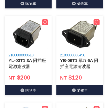
購物⾞
購物⾞
《27》 電話用品 / 接頭 / 對講機
穩壓(稽納
吊扇開關
USB 連接
溶劑瓶
《28》 電源延長線 / 分接插座
瞬間電壓
電話琴鍵
USB連接
引線器 / 
《29》 各類線材
橋式整流
復位開關
HDMI 連
數字磅秤 
《30》 訂制品 / 福利品 / 出清品
石英振盪
滑鼠滾輪
SIM / SD
超音波清
2180000000618
2180000000496
陶瓷諧振
SATA / I
手沖床機
YL-03T1 3A 附插座
YB-06T1 單π 6A 附
電源濾波器
插座電源濾波器
陶瓷濾波器 
FPC 軟
$200
$120
NT
NT
購物⾞
購物⾞