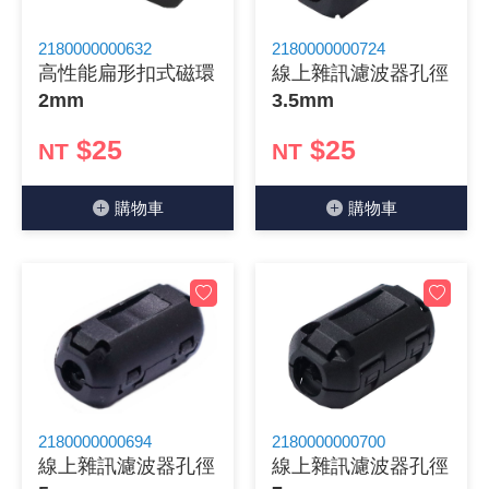
《 9 》 電阻 / 電容 / 電感
GPS/角
萬用測試儀
網路接頭 /
耳機套
來客告知
燈座 / 轉
SVR半固
電晶體-TI
類比開關
測距儀
探針
數字顯示 
微動開關
3.96mm
電纜固定
音源 插頭 /
AC to D
鋰充電電池
烙鐵清潔
刀具/研磨
環氧樹脂(固
平行電源
2180000000632
2180000000724
高性能扁形扣式磁環
線上雜訊濾波器孔徑
《10》 電晶體 / 二極體 / 震盪器
壓力 / 彎
技能檢定
USB / RJ
電視壁掛架
電捲門遙
LED 控制
線繞電阻(
電晶體-IR
介面驅動/接
照度計 / 
製具固定
斷電延時
溫度開關
7.5 / 5.
護線套(環)
香蕉插頭 /
可調式直
各類電池
烙鐵架/焊
放大鏡/數
金屬亮光膏
耐熱矽膠
2mm
3.5mm
《11》 測試IC座 / IC轉接座 / IC燒錄器
溫度 / 溼
其他配件
DVI 相關
喇叭 / 週
有線 / 無
冷光線 / 
排阻
電晶體-IRF
檢相計
銅柱/塑膠
閃爍繼電
線上開關 
5.08mm
隔離柱 / 
S端子/RCA
AVR 交
鈕扣電池 
電木PC板
刻磨機/電
瓦斯罐
同軸電纜
$25
$25
NT
NT
《12》 積體電路IC(特殊或門市無貨可另詢)
氣體感測
STEAM 
VGA 相
耳機收納
霧化器 / 
投射燈 / 
火花消除
電晶體-IRF
轉速計 / 
支架/腳墊
繼電器插座 
磁簧開關
3.0mm Mi
夾線套 / 
喇叭 接線座
UPS 不
一次鋰電
電腦纖維
電動起子
塑鋼土
訊號傳輸
購物⾞
購物⾞
《13》 電子儀表 / 測試棒
生醫模組
RS232 
保鮮膜
感應式照
電解電容
電晶體-BC
示波器 / 
旋鈕
波段開關
EL-1.3
壓條 / 配
IC 腳座
線上濾波器
鉛酸(免加
感光電路
電動起子
其他用途
影音信號
《14》 電子零配件 / 保險絲 / 磁鐵 (強力、磁條)
電壓/霍爾
電腦訊號
生活用品
陶瓷電容
電晶體-BD
其他特殊
微調器、
指撥開關 /
1.58φ 
BNC 插頭 
突波吸收
電池轉換
麵包板 / 
電熱風槍
發燒喇叭
《15》 繼電器 / SSR / 繼電器插座
顯示 / L
D型接頭 連
RO逆滲
麥拉電容
電晶體-BS
蜂鳴器/警
滑動開關
2.0φ 空
F 插頭 / 
避雷管 /
吸煙器/吸
熱熔膠槍 /
麥克風線
《16》 開關 / 無熔絲開關 / 漏電斷路器
蜂鳴 / 音效
SATA 連
鉭質電容
電晶體-MJ
熱電致冷
按式開關
2.8mm 
M(UHF) 
導電銀漆筆
繞線/退線
隔離擴張
2180000000694
2180000000700
線上雜訊濾波器孔徑
線上雜訊濾波器孔徑
《17》 電腦連接器 / 各式連接器
訊號產生
硬碟、顯卡
積層電容
電晶體-MP
MCH高
電源切換
4.2φ 5
N 插頭 / 
瓦斯噴火
各式萬力
電話線材/