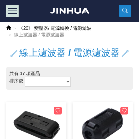
產品目錄
《2
《 
《
《 1 》 Arduino /樹莓派 /其他開發板
樹莓派、專屬配
馬達/齒輪
手機 / 平
風扇 / 
數位光纖
HDMI 傳
車用DC t
DC5V US
SMD 電阻 
電晶體-2S
燒錄器系
放大器IC
錶頭
各式保險絲
SSR 固
工業開關
2P端子線
端子台 / 
世界各國
工業用電
電池盒
烙鐵
各式鉗子
接點清潔
塑膠透明
彩色攝影機
電話插頭 /
2孔電源
2P AC電
訂制品
《20》 變壓器/ 電源轉換 / 電源濾波
線上濾波器 / 電源濾波器
《 2 》 實習套件 / 馬達 / 太陽能
Arduino
智能車/機
記憶卡 / 
風扇網
光纖接頭
HDMI / 
汽車電子
DC12V/2
電阻板 / 
電晶體-2S
IC轉接座
微控制IC
錶頭分流
磁鐵(強力、
小型PCB
近接開關/
1.0mm 
配線快速
AC 插頭 /
LED電源
電池收納
烙鐵頭/復
剝線/壓接
除塵清潔
塑膠萬用
DVR數位
電信測試
3孔電源
3P AC電
福利品
線上濾波器 / 電源濾波器
《 3 》 手機 / 電腦 / 多媒體週邊
主板擴充/
電源升降
Display
風扇 調速
光纖工具
HDMI 中
大同電鍋
聖誕燈 / 
臥式碳膜
電晶體-2S
轉接板
記憶IC
各類儀錶
手機維修
汽車繼電
行程開關/
1.25mm
紮線帶 / 
開關 / 門鈴
家用USB
碳鋅電池
烙鐵週邊
剝皮工具
層膜保護劑
鋁質防水
探測器/內
電話相關
2孔電源
DC電源線
出清品
《 4 》 散熱風扇 / 散熱片(膏) / 水冷散熱器
藍芽 / WI
太陽能 /
USB 測試
散熱片
影像擷取
調光器 /
COB燈
臥式水泥
電晶體-2S
DIP IC測
邏輯IC
指針三用
歐洲夾 / 
功率繼電
洛克開關
1.27mm
熱縮套管 
DC 插頭 /
AC to A
鹼性電池
焊錫絲/錫
各式鑷子
除銹潤滑
工具包
彩色液晶
電話用線
3孔電源
實驗用線
共有
17
項產品
排序依
《 5 》 光纖網路線 / 相關工具配件
開關 / 鍵
自動化控
藍芽傳輸器
導熱貼片(
影音(光纖)
家用溫濕
植物燈
光敏電阻
電晶體-2S
訊號轉換
數字電錶 
電瓶夾/工
Omron
按鈕開關
1.5mm 
接線頭 / 
EC-5/S
AC to 
電池測試
拆焊工具
螺絲起子 /
潤滑劑
工具包+
監視系統
家用對講
中繼延長
漆包線
《 6 》 影音線 / HDMI / 耳機線 / 廣播器材
麥克風/語
聲音擴大
網路攝影
散熱膏
CATV有
定時器 / 
DC12 車
熱敏電阻
電晶體-2S
數據&通
Clamp 鉤
測試鉤
大功率繼
搖頭開關
2.0mm 
壓著端子
金屬接頭
AC to 
Ni-MH 
IC 夾 / I
各式板手
螺絲固定劑
鋁質手提
監視器用線
無線對講
動力延長
PVC電纜
《 7 》 家用 /車用電子產品、生活用品、RO配件
光電/紅外
各類 套件 
USB 週
水冷散熱
影像 / US
電視 / 
指示燈
鉑電阻測
電晶體-2N
功率偵測
溫度計 / 
測試PIN/短
磁簧繼電
輕觸開關
2.5mm 
配線標誌 
防水 / 
AC工業
無線電話
錫爐/錫爐
各式尺規 
瞬間膠/黏
塑膠手提
RG58A/
漏電保護插
電工法規
《 8 》 LED / 燈泡 / 照明設備
循跡 / 測
時鐘機芯 
網路週邊(
麥克風 /
無線電源
各式燈泡 / 
VR可變電
電晶體-C
光耦合器
低阻計 / 
焊片/焊針
通電延時
金屬開關
2.54mm
固定座 / 
軍規接頭
傳統低壓
Ni-CD 
助焊用品
調整棒
除膠劑
金屬機箱
電鍋線
PVC控制