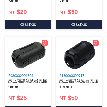
5mm
7mm
《18》 端子台 / 配線器材類
光耦合/繼
電腦電源
金屬皮膜
電晶體-
絕緣粒/電
斷電保護
6.3φ 2
TNC 插頭 
支架/電路
鎚子/刷子
壓接用排線
$20
$30
NT
NT
《19》 插頭 / 插座
馬達控制模
介面卡 / 
金電容(法
其他規格電
雲母片 / 
動力押扣
安德森接頭
PAL/FM
蝕刻設備
封口機
購物⾞
購物⾞
《20》 變壓器/ 電源轉換 / 電源濾波
雷射模組
鍵盤 / 滑
固態電容
TRIAC 
偏光膜 / 
腳踏開關
連接器端子
SMA 插頭 
電池點焊
手機維修/
《21》 電池 / 電池收納盒 / 充電器
條碼讀取
AC啟動電容
SCR 單
AC無熔絲
壓排IC座
SMB/SSM
PCB 修
《22》 焊接工具 / PCB板
可調電容
光電晶體 
DC12~2
D型連接
MCX 插頭 
ESD防靜
《23》 手工具 / 電動工具
電阻型電
發光二極體 
鑰匙開關
G57連接
CC4/CDM
安全眼鏡/
2030000001866
2180000000717
《24》 各類噴劑 / 固定劑
工型電感
紅外線 發射
鍵盤開關
金手指連
磁棒 / 夾
線上雜訊濾波器孔徑
線上雜訊濾波器孔徑
9mm
13mm
《25》 零件盒 / 萬用盒 / 工具箱
鐵粉芯
七段顯示器 /
滾珠震動
牛角連接
迷你鋸 / 
$25
$50
NT
NT
《26》 錄影監視系統
Bead
二極體
水銀開關
DIN / mi
各式膠帶